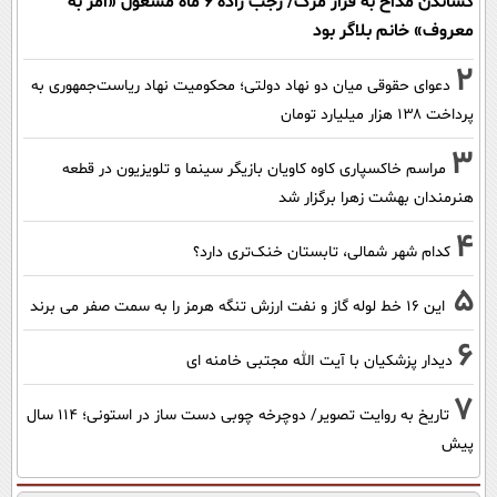
کشاندن مداح به قرار مرگ/ رجب زاده 6 ماه مشغول «امر به
معروف» خانم بلاگر بود
2
دعوای حقوقی میان دو نهاد دولتی؛ محکومیت نهاد ریاست‌جمهوری به
پرداخت ۱۳۸ هزار میلیارد تومان
3
مراسم خاکسپاری کاوه کاویان بازیگر سینما و تلویزیون در قطعه
هنرمندان بهشت زهرا برگزار شد
4
کدام شهر شمالی، تابستان خنک‌تری دارد؟
5
این 16 خط لوله گاز و نفت ارزش تنگه هرمز را به سمت صفر می برند
6
دیدار پزشکیان با آیت الله مجتبی خامنه ای
7
تاریخ به روایت تصویر/ دوچرخه چوبی دست ساز در استونی؛ 114 سال
پیش