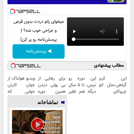
میخوای زانو دردت بدون قرص
و جراحی خوب شه؟ (
پرسش‌نامه رو پر کن)
◀ پرسش‌نامه
مطالب پیشنهادی
این کرم
این دوره رو
برای رهایی از
ویدیو هولناک از
گیاهی،مثل اتو
نبینی، تا 5 سال
بی پولی دیدن
جوان کارتن
چروکای
دیگه هم فقیر
همین دوره
خوابی که
پوستتوصاف
می‌مونی! همین
رایگان کافیه!
میلیاردر شد.
تماشاخانه
میکنه!50%تخفیف
الان ثبت نام
(شمارتو وارد
آموزش رایگان
کن
کن)