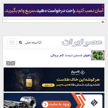
باز
نسخه اصلی
و
صفحه اول
راههای شستن درست کلم بروکلی
بسته
تماس با ما
کردن
آرشیو
منو
جستجو
نظرسنجی
آب و هوا
اوقات شرعی
پیوند ها
سواد زندگی