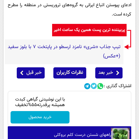
پیامک
سرگرمی
ادعای پیوستن اتباع ایرانی به گروه‌های تروریستی در منطقه را مطرح
کرده است.
روانشناسی
فناوری
آشپزی
گوناگون
پربیننده ترین پست همین یک ساعت اخیر
دانلود
حوادث
تیپ جذاب «شری» نامزد ارسطو در پایتخت 7 با بلوز سفید
محیط زیست
(+عکس)
سلامت
خبر بعد
نظرات کاربران
خبر قبل
فرهنگی
بین الملل
اشتراک گذاری :
اجتماعی
با این نوشیدنی گیاهی کبدت
همیشه پرقدرته55%تخفیف
حیات وحش
خرید محصول
سیاست خارجی
راههای شستن درست کلم بروکلی