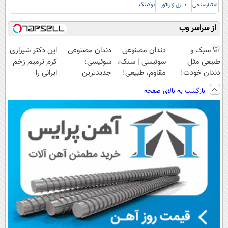
اعتبارسنجی
دیزل ژنراتور
بوکینگ
از سراسر وب
🦷 سبک و
دندان مصنوعی
دندان مصنوعی
این دکتر شیرازی
طبیعی مثل
سوئیسی | سبک،
سوئیسی:
کرم ترمیم زخم
دندان خودت!
مقاوم، طبیعی!
جدیدترین
ایرانی را
نصب آسان و
ویزیت
فناوری اروپا،
ساخت!!!
بازگشت به بالای صفحه
پرداخت اقساطی
رایگان+پرداخت
سبک و مقاوم |
💳 📍 تهران
اقساطی😍
پرداخت قسطی