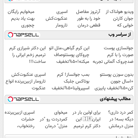
ویدیو هولناک از
آرتروز مفاصل
اسپری
میخوایم رایگان
جوان کارتن
خود را به طور
عنکبوت‌‌کش
بهت یاد بدیم
خوابی که
قطعی درمان
تارومار
چجوری
میلیاردر شد.
کنید!
ازبین‌برنده انواع
پولدارشی! باور
از سراسر وب
آموزش رایگان
◗پرسش‌نامه◖
عنکبوت
نداری امتحانش
مجانیه
جوانسازی پوست
این کرم گیاهی،مثل اتو
این دکتر شیرازی کرم
صورت را با کرم
چروکای پوستتوصاف
ترمیم زخم ایرانی را
ضدچروک آلمانی تجربه
میکنه!50%تخفیف
ساخت!!!
کنید!
بدون سوزن پوستتو
بمب جوانساز! کرم
اسپری عنکبوت‌‌کش
10سال جوون
بوتاکس جلبک
تارومار ازبین‌برنده انواع
کن50%تخفیف پاییزی
اسپیرولینا50%تخفیف
عنکبوت
مطالب پیشنهادی
کمر درد داری؟
برای اولین بار در
میخوای
اسپری ازبین‌برنده
دیگه بسه! در
ایران🇮🇷 این
کمردردت رو "در
حشرات
منزل درمانش
دکتر کرم ترمیم
منزل" درمان
رختخواب،
کن
کننده 23 روزه
کنی؟ (◂فیلم +
مناسب برای