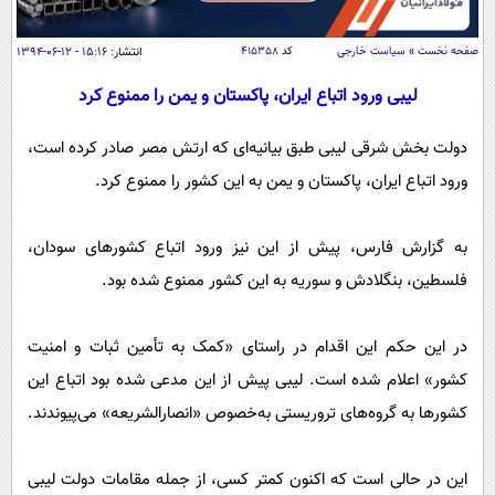
سیاسی
اقتصاد
صفحه نخست
»
سیاست خارجی
کد
۴۱۵۳۵۸
انتشار:
۱۵:۱۶ - ۱۲-۰۶-۱۳۹۴
جامعه
اقتصادی
لیبی ورود اتباع ایران، پاکستان و یمن را ممنوع کرد
ورزشی
اجتماعی
خودرو
دولت بخش شرقی لیبی طبق بیانیه‌ای که ارتش مصر صادر کرده است،
بین الملل
حوادث
ورود اتباع ایران، پاکستان و یمن به این کشور را ممنوع کرد.
فرهنگ و هنر
سیاست خارجی
سلامت
علم و دانش
یک برش دانایی
به گزارش فارس، پیش از این نیز ورود اتباع کشورهای سودان،
قرآن
فناوری و It
فلسطین، بنگلادش و سوریه به این کشور ممنوع شده بود.
محیط زیست
گوناگون
علمی
سفر و تفریح
در این حکم این اقدام در راستای «کمک به تأمین ثبات و امنیت
فیلم
سرگرمی
اخبار کریپتو
کشور» اعلام شده است. لیبی پیش از این مدعی شده بود اتباع این
عصر ایران 2
اقتصاد
باشگاه مغز
کشورها به گروه‌های تروریستی به‌خصوص «انصارالشریعه» می‌پیوندند.
آموزش زبان
خواندنی ها و دیدنی ها
ورزش
مجله تصویری سلاح
داستان کوتاه
سیاست
این در حالی است که اکنون کمتر کسی، از جمله مقامات دولت لیبی