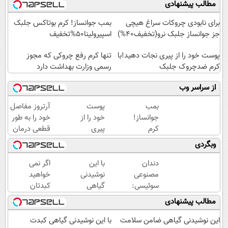
مطالب پیشنهادی
برای نابودی چروکات سراغ هیچی
بمب جوانساز! کرم بوتاکس جلبک
جز جوانساز جلبک نرو(تخفیف40%)
اسپیرولینا50%تخفیف
پوست خود را از پیری نجات دهید!با
تنها کرم رفع چروکی که مجوز
کرم ضدچروک جلبک
رسمی وزارت بهداشت دارد
از سراسر وب
بمب
پوست
آرتروز مفاصل
جوانساز!
خود را از
خود را به طور
کرم
پیری
قطعی درمان
بوتاکس
نجات
کنید!
وبگردی
جلبک
دهید!با
◗پرسش‌نامه◖
اسپیرولینا50%تخفیف
کرم
دندان
با این
اگر نمی
ضدچروک
مصنوعی
نوشیدنی
خواهید
جلبک
سوئیسی:
گیاهی
کبدتان
جدیدترین
سلامتی
چرب
مطالب پیشنهادی
فناوری
کبدت
شود این
اروپا،
تضمینه!50%تخفیف
نوشیدنی
این نوشیدنی گیاهی ضامن سلامت
با این نوشیدنی گیاهی کبدت