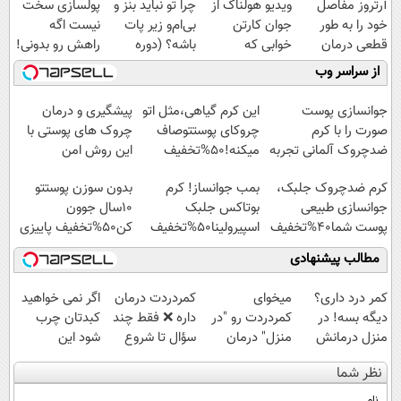
آرتروز مفاصل
ویدیو هولناک از
چرا تو نباید بنز و
پولسازی سخت
خود را به طور
جوان کارتن
بی‌ام‌و زیر پات
نیست اگه
قطعی درمان
خوابی که
باشه؟ (دوره
راهش رو بدونی!
کنید!
میلیاردر شد.
رایگان درآمد
" دوره رایگان "
از سراسر وب
◗پرسش‌نامه◖
آموزش رایگان
میلیاردی)
جوانسازی پوست
این کرم گیاهی،مثل اتو
پیشگیری و درمان
صورت را با کرم
چروکای پوستتوصاف
چروک های پوستی با
ضدچروک آلمانی تجربه
میکنه!50%تخفیف
این روش امن
کنید!
کرم ضدچروک جلبک،
بمب جوانساز! کرم
بدون سوزن پوستتو
جوانسازی طبیعی
بوتاکس جلبک
10سال جوون
پوست شما40%تخفیف
اسپیرولینا50%تخفیف
کن50%تخفیف پاییزی
مطالب پیشنهادی
کمر درد داری؟
میخوای
‌کمردردت درمان
اگر نمی خواهید
دیگه بسه! در
کمردردت رو "در
داره ❌ فقط چند
کبدتان چرب
منزل درمانش
منزل" درمان
سؤال تا شروع
شود این
کن
کنی؟ (◂فیلم +
بهبودی فاصله‌
نوشیدنی خوش
نظر شما
(◀پرسش‌نامه)
◂پرسش‌نامه)
داری!
طعم را بنوشید
نام