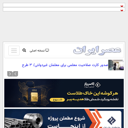
باز
نسخه اصلی
و
صفحه اول
صدور کارت صلاحیت معلمی برای معلمان غیردولتی/ ۳ طرح
بسته
تماس با ما
توانمندسازی معلمان
کردن
آرشیو
منو
جستجو
نظرسنجی
آب و هوا
اوقات شرعی
پیوند ها
سواد زندگی