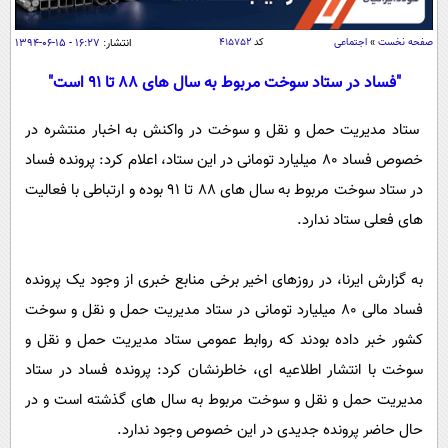
سیاسی
اقتصاد
صفحه نخست
»
اجتماعی
کد
۴۱۵۷۵۲
انتشار:
۱۶:۲۷ - ۱۵-۰۶-۱۳۹۴
جامعه
اقتصادی
"فساد در ستاد سوخت مربوط به سال های 88 تا 91 است"
ورزشی
اجتماعی
خودرو
ستاد مدیریت حمل و نقل و سوخت در واکنش به اخبار منتشره در
بین الملل
حوادث
خصوص فساد 80 میلیارد تومانی در این ستاد، اعلام کرد: پرونده فساد
فرهنگ و هنر
سیاست خارجی
سلامت
در ستاد سوخت مربوط به سال های 88 تا 91 بوده و ارتباطی با فعالیت
علم و دانش
های فعلی ستاد ندارد.
یک برش دانایی
قرآن
فناوری و It
محیط زیست
به گزارش ایرنا، در روزهای اخیر برخی منابع خبری از وجود یک پرونده
گوناگون
علمی
سفر و تفریح
فساد مالی 80 میلیارد تومانی در ستاد مدیریت حمل و نقل و سوخت
فیلم
سرگرمی
اخبار کریپتو
کشور خبر داده بودند که روابط عمومی ستاد مدیریت حمل و نقل و
عصر ایران 2
اقتصاد
باشگاه مغز
سوخت با انتشار اطلاعیه ای، خاطرنشان کرد: پرونده فساد در ستاد
آموزش زبان
خواندنی ها و دیدنی ها
ورزش
مجله تصویری سلاح
مدیریت حمل و نقل و سوخت مربوط به سال های گذشته است و در
داستان کوتاه
سیاست
حال حاضر پرونده جدیدی در این خصوص وجود ندارد.