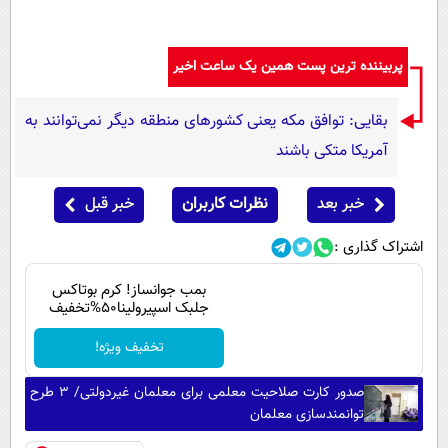
پربیننده ترین پست همین یک ساعت اخیر
بقایی: توافق مکه یعنی کشورهای منطقه دیگر نمی‌توانند به
آمریکا متکی باشند
خبر بعد
نظرات کاربران
خبر قبل
اشتراک گذاری :
بمب جوانساز! کرم بوتاکس
جلبک اسپیرولینا50%تخفیف
تخفیف ویژه!
صدور کارت صلاحیت معلمی برای معلمان غیردولتی/ ۳ طرح
توانمندسازی معلمان