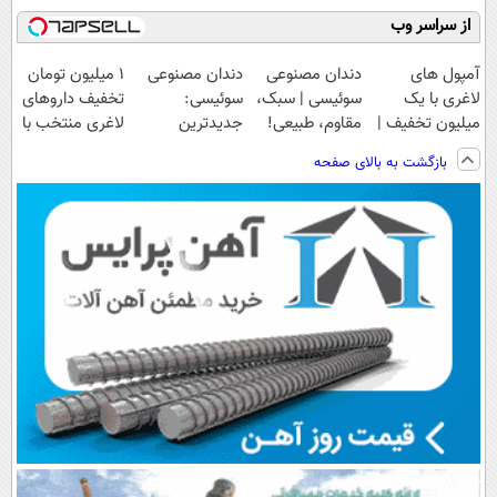
از سراسر وب
آمپول های
دندان مصنوعی
دندان مصنوعی
۱ میلیون تومان
لاغری با یک
سوئیسی | سبک،
سوئیسی:
تخفیف داروهای
میلیون تخفیف |
مقاوم، طبیعی!
جدیدترین
لاغری منتخب با
ارسال از
ویزیت
فناوری اروپا،
ارسال از
بازگشت به بالای صفحه
داروخانه های
رایگان+پرداخت
سبک و مقاوم |
داروخانه نزدیکت
معتبر
اقساطی😍
پرداخت قسطی