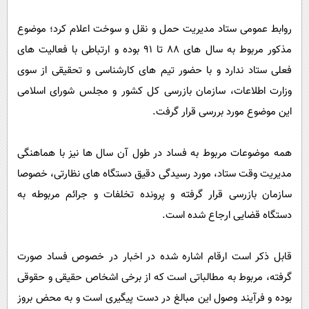
پیامک
سرگرمی
روابط عمومی ستاد مدیریت حمل و نقل و سوخت اعلام کرد؛ موضوع
روانشناسی
فناوری
مذکور مربوط به سال های 88 تا 91 بوده و ارتباطی با فعالیت های
آشپزی
گوناگون
فعلی ستاد ندارد و با حضور تیم های کارشناسی و تحقیقی از سوی
دانلود
حوادث
وزارت اطلاعات، سازمان بازرسی کل کشور و مجلس شورای اسلامی
محیط زیست
این موضوع مورد بررسی قرار گرفت.
سلامت
همه موضوعات مربوط به فساد در طول آن سال ها نیز با هماهنگی
فرهنگی
مدیریت وقت ستاد، مورد رسیدگی دقیق دستگاه های نظارتی، خصوصا
بین الملل
سازمان بازرسی قرار گرفته و پرونده تخلفات و جرائم مربوطه به
اجتماعی
دستگاه قضایی ارجاع شده است.
حیات وحش
قابل ذکر است ارقام اشاره شده در اخبار در خصوص فساد صورت
سیاست خارجی
گرفته، مربوط به مطالباتی است که از برخی اشخاص حقیقی و حقوقی
بوده و فرآیند وصول این مبالغ در دست پیگیری است و به محض بروز