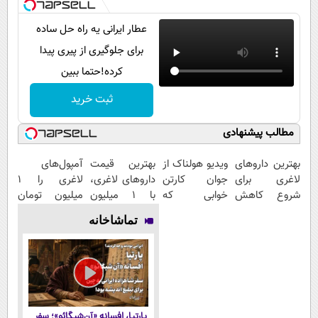
عطار ایرانی یه راه حل ساده
برای جلوگیری از پیری پیدا
کرده!حتما ببین
ثبت خرید
مطالب پیشنهادی
بهترین داروهای
ویدیو هولناک از
بهترین قیمت
آمپول‌های
لاغری برای
جوان کارتن
داروهای لاغری،
لاغری را ۱
شروع کاهش
خوابی که
با ۱ میلیون
میلیون تومان
وزن، ارسال از
میلیاردر شد.
تخفیف و ارسال
ارزان‌تر از
تماشاخانه
داروخانه های
آموزش رایگان
از داروخانه‌
همه‌جا بخر!
نزدیکت!
پارتیا، افسانه «آن‌شیگائو»؛ سفر