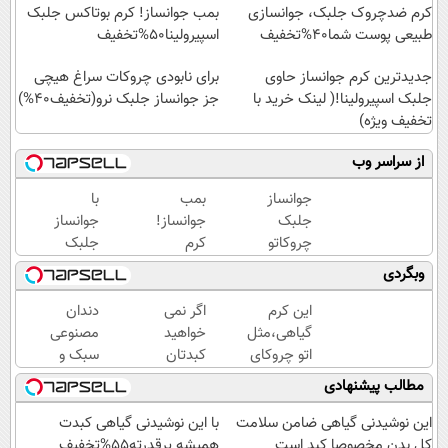
کرم ضدچروک جلبک، جوانسازی
بمب جوانساز! کرم بوتاکس جلبک
طبیعی پوست شما40%تخفیف
اسپیرولینا50%تخفیف
جدیدترین کرم جوانساز حاوی
برای نابودی چروکات سراغ هیچی
جلبک اسپیرولینا!( لینک خرید با
جز جوانساز جلبک نرو(تخفیف40%)
تخفیف ویژه)
از سراسر وب
جوانساز
بمب
با
جلبک
جوانساز!
جوانساز
چروکاتو
کرم
جلبک
مثل اتو
بوتاکس
عید
وبگردی
صاف
جلبک
امسال
میکنه
اسپیرولینا50%تخفیف
۱۰سال
این کرم
اگر نمی
دندان
😍
جوون
گیاهی،مثل
خواهید
مصنوعی
تری
اتو چروکای
کبدتان
سبک و
پوستتوصاف
چرب
مقاوم
مطالب پیشنهادی
میکنه!50%تخفیف
شود این
می‌خوای؟
نوشیدنی
پرداخت
این نوشیدنی گیاهی ضامن سلامت
با این نوشیدنی گیاهی کبدت
خوش
اقساطی
کل بدن مخصوصا کبد است
همیشه پرقدرته55%تخفیف