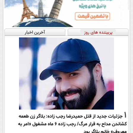
پربیننده های روز
آخرین اخبار
1
جزئیات جدید از قتل حمیدرضا رجب زاده: بلاگر زن طعمه
کشاندن مداح به قرار مرگ/ رجب زاده 6 ماه مشغول «امر به
معروف» خانم بلاگر بود