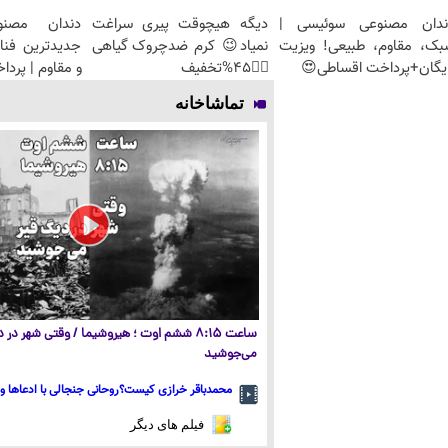
ندان مصنوعی سوئیسی |
دیگه هیچوقت پیری سراغت
دندان مصنو
بک، مقاوم، طبیعی! ویزیت
نمیاد😉 کرم ضدچروک گیاهی
جدیدترین فنا
یگان+پرداخت اقساطی😍
👈🏻45%تخفیف
و مقاوم | پرد
تماشاخانه
ساعت ۸:۱۵ ششم اوت ؛ هیروشیما / وقتی شهر در
می‌جوشید
محمدباقر خرازی کیست؟روحانی جنجالی با ادعاها و 
فیلم های دیگر