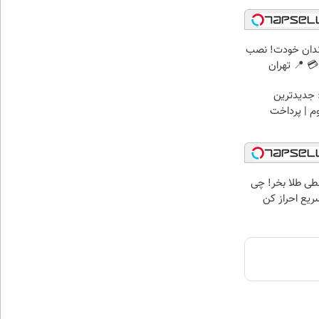
ندان خودت! نصب
 📍 تهران
 جدیدترین
وم | پرداخت
سطی طلا بخر! چی
سریع احراز کن