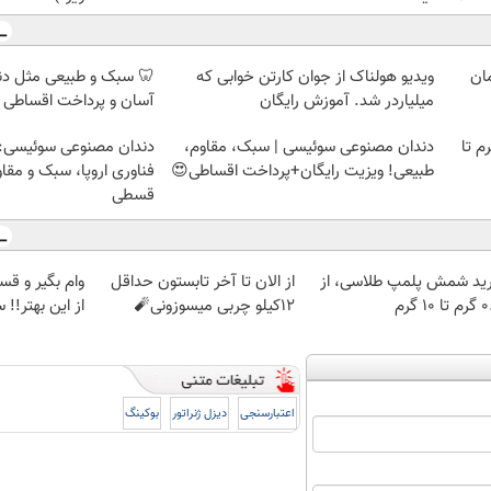
ویدیو هولناک از جوان کارتن خوابی که
🦷 سبک و طبیعی مثل د
میلیاردر شد. آموزش رایگان
آسان و پرداخت اقساطی 
لمپ طلاسی، از ۰.۵ گرم تا
دندان مصنوعی سوئیسی | سبک، مقاوم،
دندان مصنوعی سوئیسی:
طبیعی! ویزیت رایگان+پرداخت اقساطی😍
فناوری اروپا، سبک و مقا
قسطی
ید شمش پلمپ طلاسی، از
از الان تا آخر تابستون حداقل
وام بگیر و ق
 ۱۰ گرم
12کیلو چربی میسوزونی🧨
از این بهتر!! 
اعتبارسنجی
دیزل ژنراتور
بوکینگ