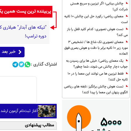
چالش بینایی؛ اگر تیزبین و سریع هستی
شرکت کن!
پربیننده ترین پست همین ی
معمای ریاضی؛ رکورد حل این چالش 10 ثانیه
است
"تیکه های آبدار" هیلاری ک
تست هوش تصویری: کدام کلید قفل را باز
می کند؟
دوره ترامپ!
معمای تصویری تک شاخ ها / تشخیص 3
مورد زیر 10 ثانیه برابر با دقت و هوش بصری فوق
خبر بعد
العاده
یک معمای ریاضی/ خیلی ها برای رسیدن به
اشتراک گذاری :
جواب دچار چالش می شوند، شما چطور؟
فقط تیزبین ها می توانند این معما را در 10
ثانیه حل کنند!
تست هوش چالش برانگیز: نابغه های ریاضی
الگوی پنهان این معما را پیدا کنند!
آغاز ثبت‌نام آزمون ارشد
مطالب پیشنهادی