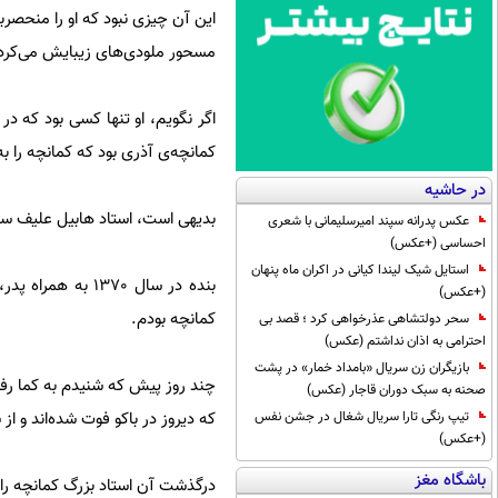
این آن چیزی نبود که او را منحصرب
مسحور ملودی‌های زیبایش می‌کرد
اگر نگویم، او تنها کسی بود که در
کمانچه‌ی آذری بود که کمانچه را 
در حاشیه
بدیهی است، استاد هابیل علیف س
عکس پدرانه سپند امیرسلیمانی با شعری
احساسی (+عکس)
استایل شیک لیندا کیانی در اکران ماه پنهان
بنده در سال 1370
(+عکس)
کمانچه بودم.
سحر دولتشاهی عذرخواهی کرد ؛ قصد بی
احترامی به اذان نداشتم (عکس)
بازیگران زن سریال «بامداد خمار» در پشت
چند روز پیش که شنیدم به کما رفته
صحنه به سبک دوران قاجار (عکس)
که دیروز در باکو فوت شده‌اند و ا
تیپ رنگی تارا سریال شغال در جشن نفس
(+عکس)
باشگاه مغز
درگذشت آن استاد بزرگ کمانچه را 