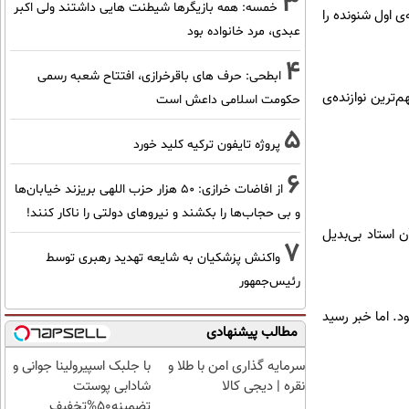
3
خمسه: همه بازیگرها شیطنت هایی داشتند ولی اکبر
ی اول شنونده را
عبدی، مرد خانواده بود
4
ابطحی: حرف های باقرخرازی، افتتاح شعبه رسمی
‌ترین نوازنده‌ی
حکومت اسلامی داعش است
5
پروژه تایفون ترکیه کلید خورد
6
از افاضات خرازی: ۵۰ هزار حزب اللهی بریزند خیابان‌ها
و بی حجاب‌ها را بکشند و نیرو‌های دولتی را ناکار کنند!
 آن استاد بی‌بدیل
7
واکنش پزشکیان به شایعه تهدید رهبری توسط
رئیس‌جمهور
د. اما خبر رسید
مطالب پیشنهادی
سرمایه گذاری امن با طلا و
با جلبک اسپیرولینا جوانی و
نقره | دیجی کالا
شادابی پوستت
تضمینه50%تخفیف