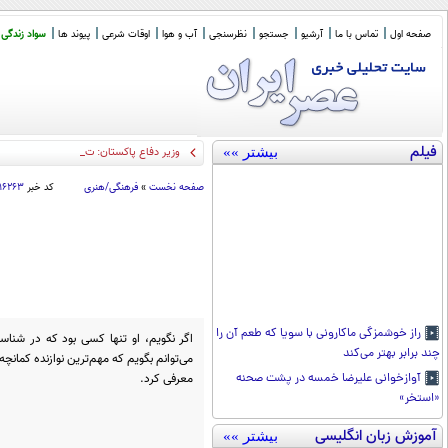
صفحه اول
تماس با ما
آرشیو
جستجو
نظرسنجی
آب و هوا
اوقات شرعی
پیوند ها
سواد زندگی
فیلم
بیشتر »»
وزیر دفاع پاکستان: توافق مکه می تواند
_
صفحه نخست
»
فرهنگی/هنری
کد خبر
۱۶۲۶۳
راز خوشمزگی ماکارونی با سویا که طعم آن را
اگر نگویم، او تنها کسی بود که در شناس
چند برابر بهتر می‌کند
می‌توانم بگویم که مهم‌ترین نوازنده‌ کمانچ
معرفی کرد.
آوازخوانی علیرضا خمسه در پشت صحنه
«استخر»
آموزش زبان انگلیسی
بیشتر »»