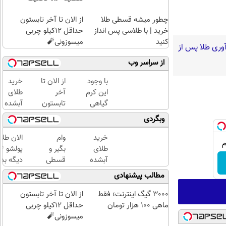
چطور میشه قسطی طلا
از الان تا آخر تابستون
خرید | با طلاسی پس انداز
حداقل 12کیلو چربی
کنید
میسوزونی🧨
آوری طلا پس از
از سراسر وب
با وجود
از الان تا
خرید
این کرم
آخر
طلای
گیاهی
تابستون
آبشده
دیگه
حداقل
حتی با
وبگردی
دور
12کیلو
۱۰۰هزارتومان
بوتاکس
چربی
خرید
وام
الان طلا
خط
میسوزونی
طلای
بگیر و
قرمز
🧨
آبشده
قسطی
دیگه بده
بکش!
حتی با
طلا
سرمایه‌گ
مطالب پیشنهادی
۱۰۰هزارتومان
بخر!
طلا با ا
چی از
بی‌بهره
3000 گیگ اینترنت؛ فقط
از الان تا آخر تابستون
این
ماهی 100 هزار تومان
حداقل 12کیلو چربی
بهتر!!
میسوزونی🧨