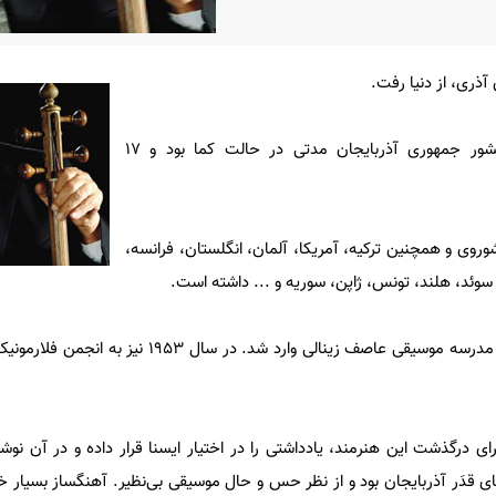
آذری، از دنیا رفت.
به گزارش ایسنا، این هنرمند کشور جمهوری آذربایجان مدتی در حالت کما بود و 17
روی و همچنین ترکیه، آمریکا، آلمان، انگلستان، فرانسه،
وئد، هلند، تونس، ژاپن، سوریه و ... داشته‌ است.
او در سال ۱۹۵۲ به باکو رفت و به مدرسه موسیقی عاصف زینالی وارد شد. د
برای درگذشت این هنرمند، یادداشتی را در اختیار ایسنا قرار داده و در آن نو
 قدَر آذربایجان بود و از نظر حس و حال موسیقی بی‌نظیر. آهنگساز بسیار خو