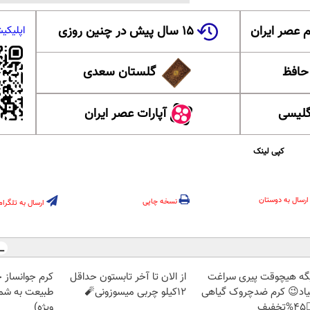
۱۵ سال پیش در چنین روزی
عضویت در ا
 ایران
گلستان سعدی
این ل
آپارات عصر ایران
آموزش
کپی لینک
ارسال به دوستان
نسخه چاپی
ارسال به تلگرام
ز جلبک، هدیه
از الان تا آخر تابستون حداقل
دیگه هیچوقت پیری سرا
رید با تخفیف
12کیلو چربی میسوزونی🧨
نمیاد😉 کرم ضدچروک گیا
ویژه)
👈