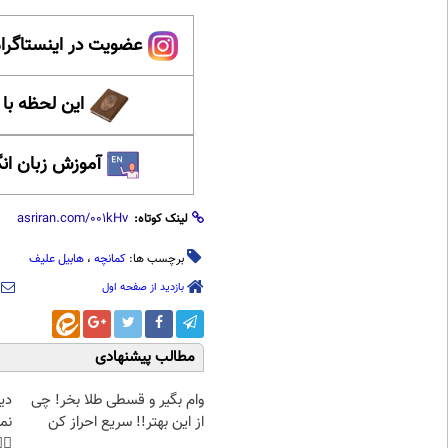
ینستاگرام عصر ایران
حظه با حافظ
 زبان انگلیسی
لینک کوتاه:
هابیل علیف
،
کمانچه
برچسب ها:
بازدید از صفحه اول
مطالب پیشنهادی
غت
وام بگیر و قسطی طلا بخر! چی
هی
از این بهتر!! سریع احراز کن
45%تخفیف