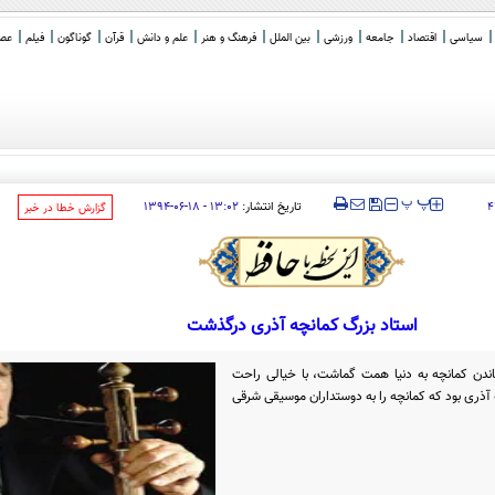
سیاسی
اقتصاد
جامعه
ورزشی
بین الملل
فرهنگ و هنر
علم و دانش
قرآن
گوناگون
فیلم
عصر 
‍‍‍ پ
پ
تاریخ انتشار:
۱۳:۰۲ - ۱۸-۰۶-۱۳۹۴
۴
‌گزارش خطا در خبر
استاد بزرگ کمانچه آذری درگذشت
اندن کمانچه به دنیا همت گماشت، با خیالی راحت
ه‌ آذری بود که کمانچه را به دوستداران موسیقی شرقی