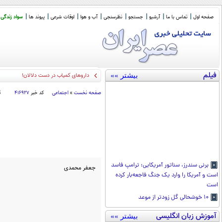
صفحه اول
تماس با ما
آرشیو
جستجو
نظرسنجی
آب و هوا
اوقات شرعی
پیوند ها
سواد زندگی
فیلم
بیشتر »»
امضای توافق د
_
صفحه نخست
»
اجتماعی
کد خبر
۴۱۶۹۲۷
ت
برنی سندرز، سناتور آمریکایی: ترامپ فاسد
جعفر محمدی
است و آمریکا را وارد یک جنگ فاجعه‌بار کرده
است
۱۰ خوشحالی گل زودتر از موعد
آموزش زبان انگلیسی
بیشتر »»