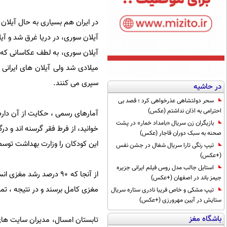
در ایران هم بسیاری به حال آیلان 
آیلان سوری، در دریا غرق شد و آیل
میلادی شد ولی آیلان های ایرانی 
سپری می کنند.
در حاشیه
سحر دولتشاهی عذرخواهی کرد ؛ قصد بی
احترامی به اذان نداشتم (عکس)
بازیگران زن سریال «بامداد خمار» در پشت
خوانید، از فرط فقر گرسنه اند و در
صحنه به سبک دوران قاجار (عکس)
این کودکان را وزارت بهداشت توس
تیپ رنگی تارا سریال شغال در جشن نفس
(+عکس)
استایل جالب مدل روس فیلم ایرانی جزیره
جیمز باند در اصفهان (+عکس)
مغزی کامل برسند و در نتیجه ، تما
تیپ مشکی و خاص فریبا نادری ستاره سریال
ستایش در آیین مهرورزی (+عکس)
باشگاه مغز
تابستان امسال، مدیران سایت های 