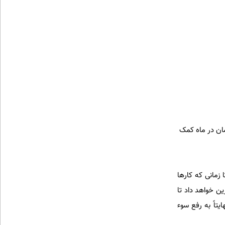
نه را تحت تکفل خود قرار دهد و به ازای هر کدام از آنها، 70 هزار تومان در ماه کمک
 زمانی که کارها
ن خواهد داد تا
تاً به رفع سوء