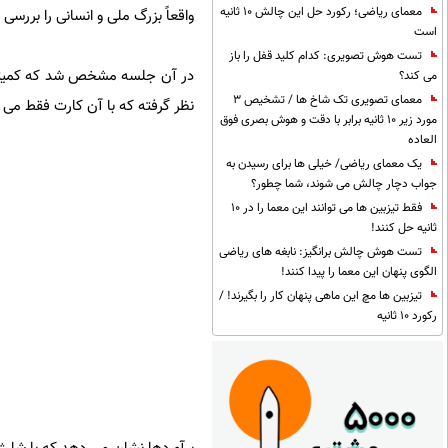
معمای ریاضی؛ رکورد حل این چالش 10 ثانیه
واقعاً بزرگ ملی و انسانی را بررسی 
است
تست هوش تصویری: کدام کلید قفل را باز
در آن جلسه مشخص شد که کمیته ام
می کند؟
معمای تصویری تک شاخ ها / تشخیص 3
نظر گرفته که با آن کارت فقط می 
مورد زیر 10 ثانیه برابر با دقت و هوش بصری فوق
العاده
یک معمای ریاضی/ خیلی ها برای رسیدن به
جواب دچار چالش می شوند، شما چطور؟
فقط تیزبین ها می توانند این معما را در 10
ثانیه حل کنند!
تست هوش چالش برانگیز: نابغه های ریاضی
الگوی پنهان این معما را پیدا کنند!
تیزبین ها مچ این ماهی پنهان کار را بگیرند! /
رکورد 10 ثانیه