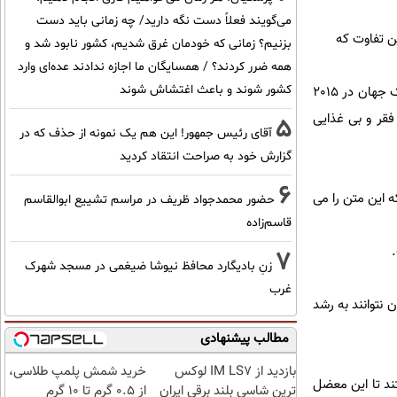
می‌گویند فعلاً دست نگه دارید/ چه زمانی باید دست
ین تفاوت که
بزنیم؟ زمانی که خودمان غرق شدیم، کشور نابود شد و
همه ضرر کردند؟ / همسایگان ما اجازه ندادند عده‌ای وارد
کشور شوند و باعث اغتشاش شوند
آیلان سوری، به لطف عکاسانی که به موقع از راه رسیدند و رسانه هایی که آن را جهانی کردند، معروف ترین کودک جهان در 2015
فقر و بی غذایی
5
آقای رئیس جمهور! این هم یک نمونه از حذف که در
گزارش خود به صراحت انتقاد کردید
6
در همین لحظه ای که این متن را می
حضور محمدجواد ظریف در مراسم تشییع ابوالقاسم
قاسم‌زاده
7
زنِ بادیگارد محافظ نیوشا ضیغمی در مسجد شهرک
غرب
این کودکان نتوانند به رشد
مطالب پیشنهادی
بازدید از IM LS7 لوکس
خرید شمش پلمپ طلاسی،
ند تا این معضل
ترین شاسی بلند برقی ایران
از ۰.۵ گرم تا ۱۰ گرم