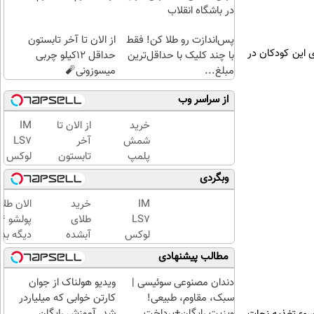
در باشگاه انقلاب
پس‌اندازت رو طلا کن! فقط
از الان تا آخر تابستون
 این کودکان در
با چند کلیک با حداقل‌ترین
حداقل 12کیلو چربی
مبلغ...
میسوزونی🧨
از سراسر وب
خرید
از الان تا
IM
شمش
آخر
LS7
پلمپ
تابستون
لوکس
طلاسی،
حداقل
ترین
وبگردی
از ۰.۵
12کیلو
شاسی
گرم تا
چربی
بلند
IM
خرید
الان طلا
۱۰ گرم
میسوزونی
برقی
LS7
طلای
🧨
ایران
لوکس
آبشده
دیگه بده
ترین
حتی با
سرمایه‌گ
مطالب پیشنهادی
شاسی
۱۰۰هزارتومان
طلا با ا
بلند
بی‌بهره
دندان مصنوعی سوئیسی |
ویدیو هولناک از جوان
برقی
سبک، مقاوم، طبیعی!
کارتن خوابی که میلیاردر
ایران
ویزیت رایگان+پرداخت
شد. آموزش رایگان