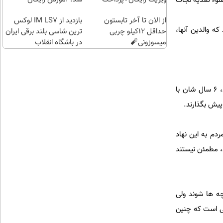
کی در ماه ، می توان کودکان زیر 6 سال را از خطر سوء تغذیه نجات
اقساطی😍
از الان تا آخر تابستون
بازدید از IM LS7 لوکس
ه والدین آنها،
حداقل 12کیلو چربی
ترین شاسی بلند برقی ایران
میسوزونی🧨
در باشگاه انقلاب
اول این که اعتبارات کافی برای این کار وجود ندارد و اگر قرار باشد این کودکان به امید دولت و مجلس بمانند، 6 سال شان با
پیش بگذارند.
دم به این نهاد
د، مطمئن نیستند
ه ها شوند ولی
لی است که چنین