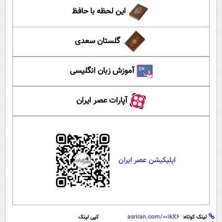
این لحظه با حافظ
گلستان سعدی
آموزش زبان انگلیسی
آپارات عصر ایران
اپلیکیشن عصر ایران
لینک کوتاه:
کپی لینک