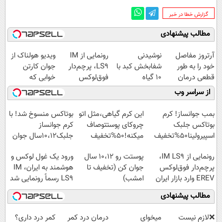
‌گزارش خطا در خبر
مطالب پیشنهادی
آرتروز مفاصل
نوشیدنی
رونمایی از IM
ویدیو هولناک از
خود را به طور
شفابخش کبد با
LS9، پرچم‌دار
جوان کارتن
قطعی درمان
10 گیاه
فوق‌لوکس
خوابی که
کنید!
موثر(تخفیف تا
EREV وارد بازار
میلیاردر شد.
از سراسر وب
◗پرسش‌نامه◖
امشب)
ایران شد
آموزش رایگان
بمب جوانساز! کرم
این کرم گیاهی،مثل اتو
بوتاکس منسوخ شد! با
بوتاکس جلبک
چروکای پوستتوصاف
کرم جوانساز
اسپیرولینا50%تخفیف
میکنه!50%تخفیف
جلبک10،12سال جوان
شو50%تخفیف
رونمایی از IM LS9،
پوستت رو 10،12 سال
ورود یک غول لوکس و
پرچم‌دار فوق‌لوکس
جوان کن (تخفیف تا
هوشمند به ایران، IM
EREV وارد بازار ایران
امشب)
LS9 رسماً رونمایی شد
شد
مطالب پیشنهادی
❌لازم نیست
میخوای
درمان درد کمر
کمر درد داری؟