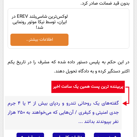
پیامک
بدون قید ضمانت صادر کرد.
سرگرمی
روانشناسی
فناوری
لوکس‌ترین شاسی‌بلند EREV در
ایران، توسط نیکا موتور رونمایی
آشپزی
گوناگون
شد!
دانلود
حوادث
اطلاعات بیشتر..
محیط زیست
سلامت
در این حکم به پلیس دستور داده شده که مشرف را در تاریخ یکم
اکتبر دستگیر کرده و به دادگاه تحویل دهند.
فرهنگی
بین الملل
پربیننده ترین پست همین یک ساعت اخیر
اجتماعی
گفته‌های یک روحانی تندرو و ردپای بیش از ۳ یا ۴ جرم
حیات وحش
جدی امنیتی و کیفری / آن‌هایی که می‌خواهند به ۲۵۰ هزار
سیاست خارجی
نفر بپیوندند بدانند ...