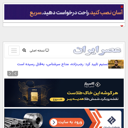
باز
نسخه اصلی
و
صفحه اول
تسنیم تایید کرد: رجب‌زاده، مداح سرشناس، به‌قتل رسیده است
بسته
تماس با ما
کردن
آرشیو
منو
جستجو
نظرسنجی
آب و هوا
اوقات شرعی
پیوند ها
سواد زندگی