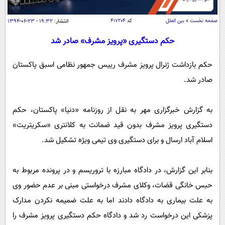
سیاسی
اقتصاد
صفحه نخست
»
بین الملل
کد
۴۱۷۲۰۴
انتشار:
۱۹:۳۲ - ۲۳-۰۶-۱۳۹۴
جامعه
اقتصادی
حکم دستگیری «پرویز مشرف» صادر شد
ورزشی
اجتماعی
خودرو
حکم بازداشت ژنرال پرویز مشرف رییس جمهور نظامی اسبق پاکستان
بین الملل
حوادث
صادر شد.
فرهنگ و هنر
سیاست خارجی
سلامت
علم و دانش
به گزارش خبرگزاری مهر به نقل از روزنامه «دنیا» پاکستان، حکم
یک برش دانایی
قرآن
فناوری و It
دستگیری پرویز مشرف بدون قید ضمانت به کلانتری «سکریتریت»
محیط زیست
اسلام آباد ارسال و برای دستگیری وی تیمی ویژه تشکیل شد.
گوناگون
علمی
سفر و تفریح
فیلم
سرگرمی
اخبار کریپتو
بنابر این گزارش، در دادگاه مبارزه با تروریسم و در پرونده مربوط به
عصر ایران 2
اقتصاد
باشگاه مغز
حبس خانگی قضات، وکلای مشرف درخواستی مبنی بر عدم حضور وی
آموزش زبان
خواندنی ها و دیدنی ها
ورزش
مجله تصویری سلاح
به علت بیماری به دادگاه دادند اما به علت ضمیمه نکردن مدارک
داستان کوتاه
سیاست
پزشکی این درخواست رد شد و دادگاه حکم دستگیری پرویز مشرف را