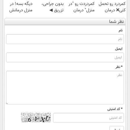
کمردرد رو تحمل
کمردردت رو "در
بدون جراحی،
دیگه بسه! در
کنی❌ درمان
منزل" درمان
تزریق ◀
منزل درمانش
بدون جراحی و
کنی؟ (◂فیلم +
پرسش‌نامه رو پر
کن
نظر شما
قرص
◂پرسش‌نامه)
کن ▶
(◀پرسش‌نامه)
(پرسشنامه)
نام
ایمیل
* نظر
* کد امنیتی