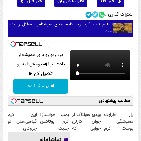
خبر بعد
نظرات کاربران
خبر قبل
اشتراک گذاری :
تسنیم تایید کرد: رجب‌زاده، مداح سرشناس، به‌قتل رسیده
است
درد زانو رو برای همیشه از
یادت ببر! ◀ پرسش‌نامه رو
تکمیل کن ▶
◀ پرسش‌نامه
مطالب پیشنهادی
راز طراوت
ویدیو هولناک از
بمب جوانساز!
این کرم
همیشگی
جوان کارتن
کرم بوتاکس
گیاهی،مثل اتو
پوست، کرم
خوابی که
جلبک
چروکای
جوانساز جلبک
میلیاردر شد.
اسپیرولینا50%تخفیف
پوستتوصاف
تماشاخانه