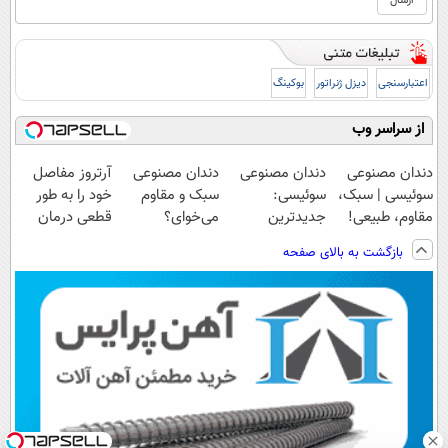
اعتبارسنجی
دیزل ژنراتور
بوکینگ
از سراسر وب
دندان مصنوعی
دندان مصنوعی
دندان مصنوعی
آرتروز مفاصل
سوئیسی | سبک،
سوئیسی:
سبک و مقاوم
خود را به طور
مقاوم، طبیعی!
جدیدترین
می‌خوای؟
قطعی درمان
ویزیت
فناوری اروپا،
پرداخت اقساطی
کنید!
بازگشت به بالای صفحه
رایگان+پرداخت
سبک و مقاوم |
هم داریم!😍 |
◗پرسش‌نامه◖
اقساطی😍
پرداخت قسطی
📍تهران