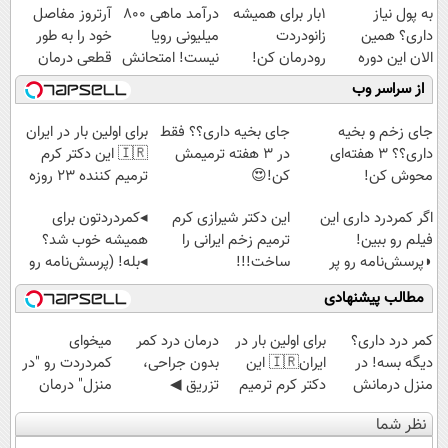
به پول نیاز
1بار برای همیشه
درآمد ماهی 800
آرتروز مفاصل
داری؟ همین
زانودردت
میلیونی رویا
خود را به طور
الان این دوره
رودرمان کن!
نیست! امتحانش
قطعی درمان
رایگان رو شرکت
(تکنولوژی آلمان)
مجانیه😉
کنید!
از سراسر وب
کن تا دیر نشده!
◂پرسشنامه▸
◗پرسش‌نامه◖
جای زخم و بخیه
جای بخیه داری؟؟ فقط
برای اولین بار در ایران
داری؟؟ 3 هفته‌ای
در 3 هفته ترمیمش
🇮🇷 این دکتر کرم
محوش کن!
کن!😍
ترمیم کننده 23 روزه
ساخت!
اگر کمردرد داری این
این دکتر شیرازی کرم
◂کمردردتون برای
فیلم رو ببین!
ترمیم زخم ایرانی را
همیشه خوب شد؟
◗پرسش‌نامه رو پر
ساخت!!!
◂بله! (پرسش‌نامه رو
کن◖
حتما پر کن)
مطالب پیشنهادی
کمر درد داری؟
برای اولین بار در
درمان درد کمر
میخوای
دیگه بسه! در
ایران🇮🇷 این
بدون جراحی،
کمردردت رو "در
منزل درمانش
دکتر کرم ترمیم
تزریق ◀
منزل" درمان
کن
کننده 23 روزه
پرسش‌نامه رو پر
کنی؟ (◂فیلم +
نظر شما
(◀پرسش‌نامه)
ساخت!
کن ▶
◂پرسش‌نامه)