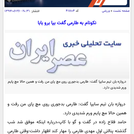
سیاسی
صفحه نخست
»
ورزشی
کد
۴۱۷۸۰۴
انتشار:
۲۰:۳۱ - ۲۶-۰۶-۱۳۹۴
اقتصاد
نکونام به طارمی گفت بیا برو بابا
جامعه
اقتصادی
ورزشی
اجتماعی
خودرو
بین الملل
حوادث
فرهنگ و هنر
سیاست خارجی
سلامت
علم و دانش
یک برش دانایی
قرآن
فناوری و It
محیط زیست
دروازه بان تیم سایپا گفت: طارمی بدجوری روی مچ پای من رفت و همین حالا مچ پایم
گوناگون
علمی
ورم شدیدی دارد.
سفر و تفریح
فیلم
سرگرمی
اخبار کریپتو
عصر ایران 2
دروازه بان تیم سایپا گفت: طارمی بدجوری روی مچ پای من رفت و
اقتصاد
باشگاه مغز
همین حالا مچ پایم ورم شدیدی دارد.
آموزش زبان
خواندنی ها و دیدنی ها
ورزش
مجله تصویری سلاح
حامد فلاح زاده در گفت و گو با کاپ،درباره اینکه موفق شد شب
داستان کوتاه
سیاست
گذشته پنالتی اول مهدی طارمی را مهار کند اظهار داشت:وقتی طارمی