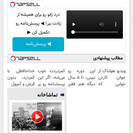
درد زانو رو برای همیشه از
یادت ببر! ◀ پرسش‌نامه رو
تکمیل کن ▶
◀ پرسش‌نامه
مطالب پیشنهادی
ویدیو هولناک از
این دوره رو
کمردردت خوب
خداحافظی با
جوان کارتن
نبینی، تا 5 سال
می‌شه، اگر این
کمردرد، بدون
خوابی که
دیگه هم فقیر
پرسشنامه رو پر
قرص و آمپول
میلیاردر شد.
می‌مونی! همین
کنی!!
تماشاخانه
آموزش رایگان
الان ثبت نام
کن