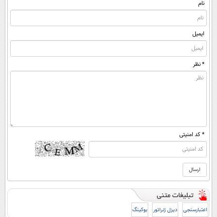
نام
ایمیل
* نظر
* کد امنیتی
اعتبارسنجی
دیزل ژنراتور
بوکینگ