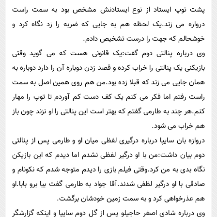
پیامک
سرگرمی
پشت توپ ایستاد از نوع ایستادنش مشخص بود به سمت راست
روانشناسی
فناوری
دروازه می زند.یک لحظه هم به جایی که ضربه را زد نگاه کرد و
خوشحالم که جهت را درست تشخیص دادم.
آشپزی
گوناگون
وی درباره پنالتی دوم گفت:یک قانونی هست که می گوید وقتی
دانلود
حوادث
بازیکنی یک پنالتی را خراب کرده و قصد زدن دوباره آن را دارد دوباره به
محیط زیست
همان جایی می زند که قبلا زده بود.من هم روی همین اصل به سمت
سلامت
راست رفتم اما فکر می کنم یک کف دست کم آوردم تا توپ را مهار
کنم.هر چند به طارمی گفتم که بهتر است این پنالتی را او نزند چون باز
فرهنگی
هم خراب می شود.
بین الملل
دروازه بان سایپا درباره درگیری لفظی میان او و طارمی پس از پنالتی
اجتماعی
دوم بیان داشت:من با او درگیر لفظی نشدم اما دیدم که این بازیکن
حیات وحش
نگاه بدی به من کرد.وقتی فیلم بازی را دیدم متوجه شدم که نکونام و
صادقی با او درگیر لظفی شدند.آقا جواد به طارمی گفت بیا برو بابا.او
سیاست خارجی
هم عذرخواهی کرد و به سمت زمین خودشان برگشت.
وی درباره شادی اصغر حاجیلو پس از گل دوم سایپا و اینکه گزارشگر