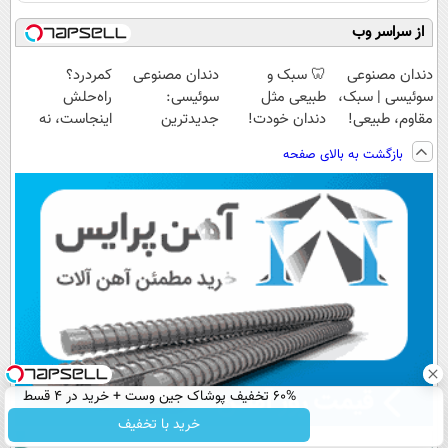
از سراسر وب
دندان مصنوعی
🦷 سبک و
دندان مصنوعی
کمردرد؟
سوئیسی | سبک،
طبیعی مثل
سوئیسی:
راه‌حلش
مقاوم، طبیعی!
دندان خودت!
جدیدترین
اینجاست، نه
ویزیت
نصب آسان و
فناوری اروپا،
توی داروخونه
بازگشت به بالای صفحه
رایگان+پرداخت
پرداخت اقساطی
سبک و مقاوم |
اقساطی😍
💳 📍 تهران
پرداخت قسطی
60% تخفیف پوشاک جین وست + خرید در 4 قسط
خرید با تخفیف