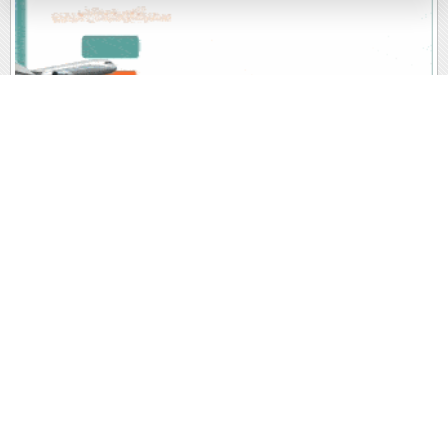
پربیننده های روز
آخرین اخبار
1
معماری که در 92 سالگی هنوز خلق می کند؛ داستان آلوارو
سیزا، شاعر بتن و نور (+تصاویر)