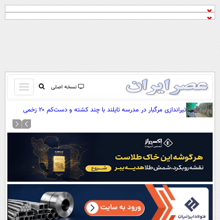
باز
نسخه اصلی
و
صفحه اول
تیراندازی مرگبار در مدرسه تایلند با چند کشته و دست‌کم ۲۰ زخمی
بسته
تماس با ما
کردن
آرشیو
منو
جستجو
نظرسنجی
آب و هوا
اوقات شرعی
پیوند ها
سواد زندگی