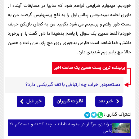
خوردیم.امیدوارم شرایطی فراهم شود که سایپا در مسابقات آینده از
داوری لطمه نبیند.وقتی پنالتی اول را به نفع پرسپولیس گرفتند من به
سمت داور رفتم و پرسیدم می شود بگویید من به کجای بازیکن حریف
خوردم؟فقط همین یک سوال را پاسخ بدهید!اما داور گفت با او برخورد
داشتی.خدا شاهد است طارمی بدجوری روی مچ پای من رفت و همین
حالا مچ پایم ورم شدیدی دارد.
پربیننده ترین پست همین یک ساعت اخیر
دسته‌موتور خراب چه ارتباطی با تقه گیربکس دارد؟
خبر بعد
نظرات کاربران
خبر قبل
اشتراک گذاری :
تیراندازی مرگبار در مدرسه تایلند با چند کشته و دست‌کم ۲۰
زخمی