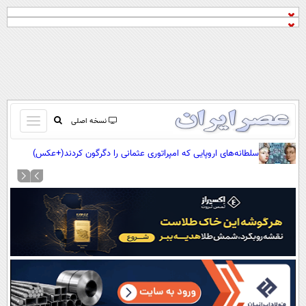
باز
نسخه اصلی
و
صفحه اول
سلطانه‌های اروپایی که امپراتوری عثمانی را دگرگون کردند(+عکس)
بسته
تماس با ما
کردن
آرشیو
منو
جستجو
نظرسنجی
آب و هوا
اوقات شرعی
پیوند ها
سواد زندگی