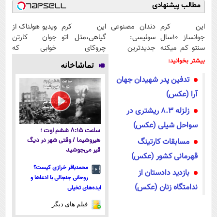
مطالب پیشنهادی
این کرم
دندان مصنوعی
این کرم
ویدیو هولناک از
جوانساز 10سال
سوئیسی:
گیاهی،مثل اتو
جوان کارتن
سنتو کم میکنه
جدیدترین
چروکای
خوابی که
(با تخفیف ویژه)
فناوری اروپا،
پوستتوصاف
میلیاردر شد.
بیشتر بخوانید:
تماشاخانه
سبک و مقاوم |
میکنه!50%تخفیف
آموزش رایگان
تدفین پدر شهیدان جهان
پرداخت قسطی
آرا (عکس)
زلزله 8.3 ریشتری در
سواحل شیلی (عکس)
ساعت ۸:۱۵ ششم اوت ؛
مسابقات کارتینگ
هیروشیما / وقتی شهر در دیگ
قیر می‌جوشید
قهرمانی کشور (عکس)
محمدباقر خرازی کیست؟
بازدید دادستان از
روحانی جنجالی با ادعاها و
ندامتگاه زنان (عکس)
ایده‌های تخیلی
فیلم های دیگر