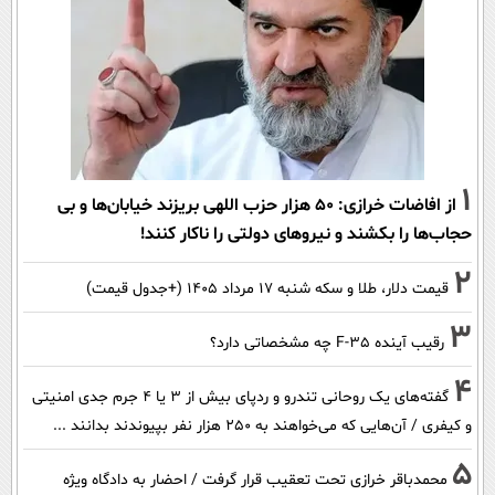
1
از افاضات خرازی: ۵۰ هزار حزب اللهی بریزند خیابان‌ها و بی
حجاب‌ها را بکشند و نیرو‌های دولتی را ناکار کنند!
2
قیمت دلار، طلا و سکه شنبه ۱۷ مرداد ۱۴۰۵ (+جدول قیمت)
3
رقیب آینده F-35 چه مشخصاتی دارد؟
4
گفته‌های یک روحانی تندرو و ردپای بیش از ۳ یا ۴ جرم جدی امنیتی
و کیفری / آن‌هایی که می‌خواهند به ۲۵۰ هزار نفر بپیوندند بدانند ...
5
محمدباقر خرازی تحت تعقیب قرار گرفت / احضار به دادگاه ویژه