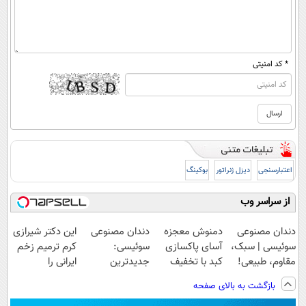
* کد امنیتی
اعتبارسنجی
دیزل ژنراتور
بوکینگ
از سراسر وب
دندان مصنوعی
دمنوش معجزه
دندان مصنوعی
این دکتر شیرازی
سوئیسی | سبک،
آسای پاکسازی
سوئیسی:
کرم ترمیم زخم
مقاوم، طبیعی!
کبد با تخفیف
جدیدترین
ایرانی را
ویزیت
ویژه
فناوری اروپا،
ساخت!!!
بازگشت به بالای صفحه
رایگان+پرداخت
سبک و مقاوم |