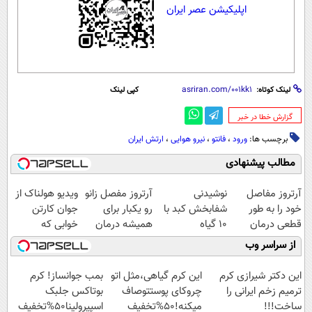
اپلیکیشن عصر ایران
لینک کوتاه:
کپی لینک
‌گزارش خطا در خبر
برچسب ها:
ورود
،
فانتو
،
نیرو هوایی
،
ارتش ایران
مطالب پیشنهادی
آرتروز مفاصل
نوشیدنی
آرتروز مفصل زانو
ویدیو هولناک از
خود را به طور
شفابخش کبد با
رو یکبار برای
جوان کارتن
قطعی درمان
10 گیاه
همیشه درمان
خوابی که
کنید!
موثر(تخفیف تا
کن!
میلیاردر شد.
از سراسر وب
◗پرسش‌نامه◖
امشب)
◗پرسش‌نامه◖
آموزش رایگان
این دکتر شیرازی کرم
این کرم گیاهی،مثل اتو
بمب جوانساز! کرم
ترمیم زخم ایرانی را
چروکای پوستتوصاف
بوتاکس جلبک
ساخت!!!
میکنه!50%تخفیف
اسپیرولینا50%تخفیف