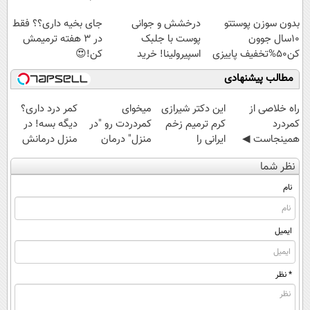
بدون سوزن پوستتو
درخشش و جوانی
جای بخیه داری؟؟ فقط
10سال جوون
پوست با جلبک
در 3 هفته ترمیمش
کن50%تخفیف پاییزی
اسپیرولینا! خرید
کن!😍
محصول با تخفیف ویژه
مطالب پیشنهادی
‌راه خلاصی از
این دکتر شیرازی
میخوای
کمر درد داری؟
کمردرد
کرم ترمیم زخم
کمردردت رو "در
دیگه بسه! در
همینجاست ◀
ایرانی را
منزل" درمان
منزل درمانش
فقط کافیه فرم
ساخت!!!
کنی؟ (◂فیلم +
کن
نظر شما
رو پر کنی!
◂پرسش‌نامه)
(◀پرسش‌نامه)
نام
ایمیل
* نظر