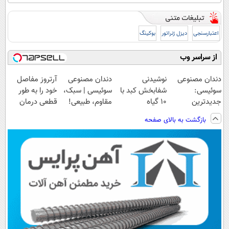
اعتبارسنجی
دیزل ژنراتور
بوکینگ
از سراسر وب
دندان مصنوعی
نوشیدنی
دندان مصنوعی
آرتروز مفاصل
سوئیسی:
شفابخش کبد با
سوئیسی | سبک،
خود را به طور
جدیدترین
10 گیاه
مقاوم، طبیعی!
قطعی درمان
فناوری اروپا،
موثر(تخفیف تا
ویزیت
کنید!
بازگشت به بالای صفحه
سبک و مقاوم |
امشب)
رایگان+پرداخت
◗پرسش‌نامه◖
پرداخت قسطی
اقساطی😍