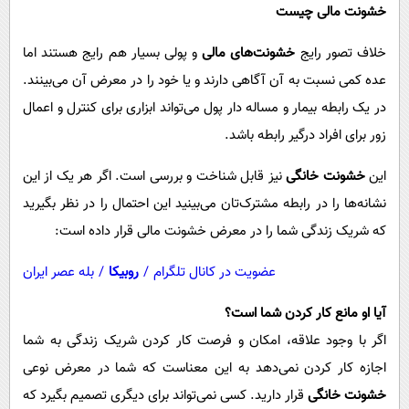
پیامک
سرگرمی
خشونت مالی چیست
روانشناسی
فناوری
خلاف تصور رایج
خشونت‌های مالی
و پولی بسیار هم رایج هستند اما
آشپزی
گوناگون
عده کمی نسبت به آن آگاهی دارند و یا خود را در معرض آن می‌بینند.
در یک رابطه بیمار و مساله دار پول می‌تواند ابزاری برای کنترل و اعمال
دانلود
حوادث
زور برای افراد درگیر رابطه باشد.‏
محیط زیست
این
خشونت خانگی
نیز قابل شناخت و بررسی است. اگر هر یک از این
سلامت
نشانه‌ها را در رابطه مشترک‌تان می‌بینید این احتمال را در نظر بگیرید
فرهنگی
که شریک زندگی‌ شما را در معرض خشونت مالی قرار داده است:‏
بین الملل
عضویت در کانال تلگرام
/
روبیکا
/
بله عصر ایران
اجتماعی
آیا او مانع کار کردن شما است؟
حیات وحش
اگر با وجود علاقه، امکان و فرصت کار کردن شریک زندگی به شما
سیاست خارجی
اجازه کار کردن نمی‌دهد به این معناست که شما در معرض نوعی
خشونت خانگی
قرار دارید. کسی نمی‌تواند برای دیگری تصمیم بگیرد که