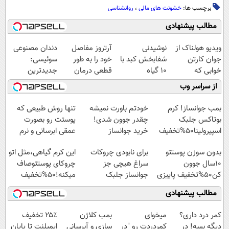
برچسب ها:
خشونت‌ های مالی
،
روانشناسی
مطالب پیشنهادی
ویدیو هولناک از
نوشیدنی
آرتروز مفاصل
دندان مصنوعی
جوان کارتن
شفابخش کبد با
خود را به طور
سوئیسی:
خوابی که
10 گیاه
قطعی درمان
جدیدترین
میلیاردر شد.
موثر(تخفیف تا
کنید!
فناوری اروپا،
از سراسر وب
آموزش رایگان
امشب)
◗پرسش‌نامه◖
سبک و مقاوم |
پرداخت قسطی
بمب جوانساز! کرم
خودتم باورت نمیشه
تنها روش طبیعی که
بوتاکس جلبک
چقدر جوون شدی!
پوستت رو بصورت
اسپیرولینا50%تخفیف
خرید جوانساز
عمقی ابرسانی و نرم
اسپیرولینا با تخفیف
میکنه
بدون سوزن پوستتو
برای نابودی چروکات
این کرم گیاهی،مثل اتو
ویژه
10سال جوون
سراغ هیچی جز
چروکای پوستتوصاف
کن50%تخفیف پاییزی
جوانساز جلبک
میکنه!50%تخفیف
نرو(تخفیف40%)
مطالب پیشنهادی
کمر درد داری؟
میخوای
بمب کلاژن
۲۵٪ تخفیف
دیگه بسه! در
کمردردت رو "در
سازی و آبرسانی
ایمپلنت تا پایان