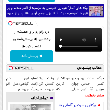
"تیکه های آبدار" هیلاری کلینتون به ترامپ: از قصر صدام و ور
رفتن با "حوضچه بازتاب" تا وزیر جمع آوری طلا پس از دوره
ترامپ!
درد زانو رو برای همیشه از
یادت ببر! ◀ پرسش‌نامه رو
تکمیل کن ▶
◀ پرسش‌نامه
مطالب پیشنهادی
دیگه سنت رو
ویدیو هولناک از
وقت بوتاکستو
این کرم
کمتر حدس
جوان کارتن
کنسل کن!(ضد
گیاهی،مثل اتو
میزنن😉 کرم
خوابی که
چروک طبیعی/
چروکای
ضدچروک
میلیاردر شد.
بدون عوارض)
پوستتوصاف
بیشتر بخوانید:
تماشاخانه
گیاهی👈🏻
آموزش رایگان
میکنه!50%تخفیف
برکناری سردبیر آلمانی به
45%تخفیف