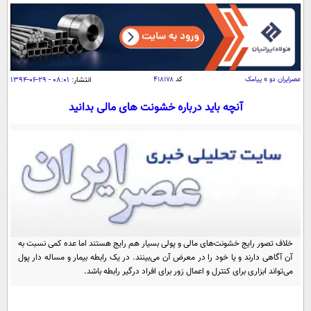
سیاسی
اقتصاد
جامعه
اقتصادی
ورزشی
اجتماعی
خودرو
عصرايران دو
»
پیامک
کد
۴۱۸۱۷۸
انتشار:
۰۸:۰۱ - ۲۹-۰۶-۱۳۹۴
بین الملل
حوادث
آنچه باید درباره خشونت‌ های مالی بدانید
فرهنگ و هنر
سیاست خارجی
سلامت
علم و دانش
یک برش دانایی
قرآن
فناوری و It
محیط زیست
گوناگون
علمی
سفر و تفریح
فیلم
سرگرمی
اخبار کریپتو
عصر ایران 2
اقتصاد
باشگاه مغز
خلاف تصور رایج خشونت‌های مالی و پولی بسیار هم رایج هستند اما عده کمی نسبت به
آن آگاهی دارند و یا خود را در معرض آن می‌بینند. در یک رابطه بیمار و مساله دار پول
آموزش زبان
خواندنی ها و دیدنی ها
ورزش
مجله تصویری سلاح
می‌تواند ابزاری برای کنترل و اعمال زور برای افراد درگیر رابطه باشد.‏
داستان کوتاه
سیاست