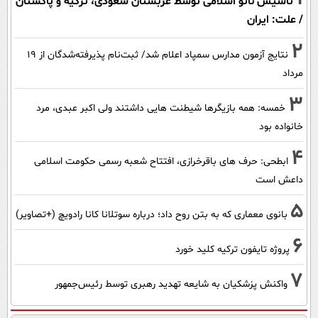
تاسیس ناتو اسلامی توسط عربستان سعودی، ترکیه و پاکستان
/ علت: ایران
2
نتایج آزمون مدارس سمپاد اعلام شد/ ثبت‌نام پذیرفته‌شدگان از ۱۹
مرداد
3
خمسه: همه بازیگرها شیطنت هایی داشتند ولی اکبر عبدی، مرد
خانواده بود
4
ابطحی: حرف های باقرخرازی، افتتاح شعبه رسمی حکومت اسلامی
داعش است
5
بانوی معماری که به بتن روح داد؛ درباره سوتلانا کانا رادویچ (+تصاویر)
6
پروژه تایفون ترکیه کلید خورد
7
واکنش پزشکیان به شایعه تهدید رهبری توسط رئیس‌جمهور