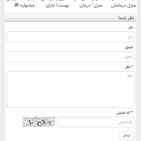
منزل درمانش
منزل" درمان
پوست! دارای
جشنواره 🎁
کن
کنی؟ (◂فیلم +
سیب سلامت
نظر شما
(◀پرسش‌نامه)
◂پرسش‌نامه)
نام
ایمیل
* نظر
* کد امنیتی