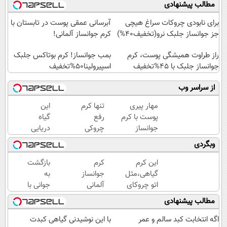
مطالب پیشنهادی
برای نابودی چروکات سراغ هیچی
آبرسانی عمقی پوست در تابستان با
جز جوانساز جلبک نرو(تخفیف40%)
کرم جوانساز آلمانی!
راز طراوت همیشگی پوست، کرم
بمب جوانساز! کرم بوتاکس جلبک
جوانساز جلبک با 45%تخفیف
اسپیرولینا50%تخفیف
از سراسر وب
مهار پیری
تنها کرم
این
پوست با کرم
رفع
گیاه
جوانساز
چروکی
دریایی
پوست
که
پوستت
وبگردی
آلمانی(تخفیف
مجوز
رو
ویژه تا
رسمی
طوری
این کرم
کرم
بازگشت
امشب)
وزارت
صاف
گیاهی،مثل
جوانساز
به
بهداشت
میکنه
اتو چروکای
آلمانی
جوانی با
دارد
انگار
پوستتوصاف
انتخاب
کرم
مطالب پیشنهادی
20سال
میکنه!50%تخفیف
ستاره
بوتاکس
جوون
ها!
گیاهی45%تخفیف
اگه انتخابت کبد سالم و عمر
با این نوشیدنی گیاهی کبدت