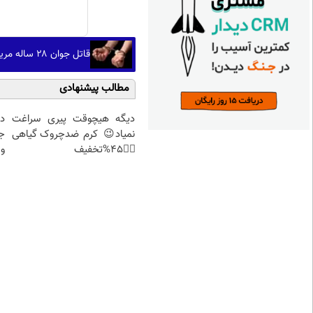
قاتل جوان ۲۸ ساله مریوانی در عملیات پلیس دستگیر شد
مطالب پیشنهادی
دیگه هیچوقت پیری سراغت
د
نمیاد😉 کرم ضدچروک گیاهی
ج
👈🏻45%تخفیف
و 