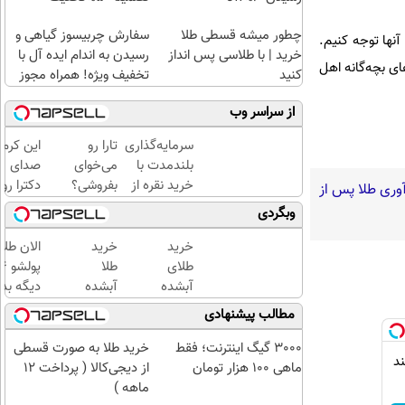
چطور میشه قسطی طلا
سفارش چربیسوز گیاهی و
 آنها توجه کنیم.
خرید | با طلاسی پس انداز
رسیدن به اندام ایده آل با
های بچه‌گانه اهل
کنید
تخفیف ویژه! همراه مجوز
از سراسر وب
سرمایه‌گذاری
تارا رو
این کرم
بلندمدت با
می‌خوای
صدای
خرید نقره از
بفروشی؟
دکترا رو
آوری طلا پس از
دیجی‌کالا
با
در اورده
وبگردی
خودرو۴۵
😳
یک‌روزه
چون
خرید
خرید
الان طلا
بفروشش
دیگه
طلای
طلا
نیازی
آبشده
آبشده
دیگه بده
نداری
حتی با
با 100
سرمایه‌گ
مطالب پیشنهادی
بوتاکس
۱۰۰هزارتومان
هزار
طلا با ا
کنی!!!
تومن
بی‌بهره
3000 گیگ اینترنت؛ فقط
خرید طلا به صورت قسطی
ند
ماهی 100 هزار تومان
از دیجی‌کالا ( پرداخت 12
ماهه )