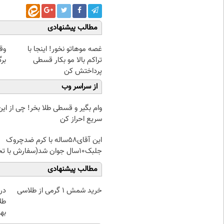
مطالب پیشنهادی
غصه موهاتو نخور! اینجا با
وق
تراکم بالا مو بکار قسطی
برگ
پرداختش کن
از سراسر وب
وام بگیر و قسطی طلا بخر! چی از این 
سریع احراز کن
این آقای58ساله با کرم ضدچروک
جلبک10سال جوان شد(سفارش با تخفیف)
مطالب پیشنهادی
خرید شمش 1 گرمی از طلاسی
دری
طل
بهر