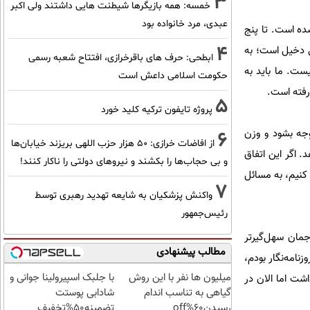
3
خمسه: همه بازیگرها شیطنت هایی داشتند ولی اکبر
عبدی، مرد خانواده بود
شده است. تا پنج
4
ی دخیل است؛ به
ابطحی: حرف های باقرخرازی، افتتاح شعبه رسمی
یست. ما باید به
حکومت اسلامی داعش است
 رفته است.
5
پروژه تایفون ترکیه کلید خورد
وجه بشود و وزن
6
از افاضات خرازی: ۵۰ هزار حزب اللهی بریزند خیابان‌ها
د. اگر این اتفاق
و بی حجاب‌ها را بکشند و نیرو‌های دولتی را ناکار کنند!
 کنیم، به مسائل
7
واکنش پزشکیان به شایعه تهدید رهبری توسط
رئیس‌جمهور
جمان سهل‌گیرتر
مطالب پیشنهادی
نامه‌نگار بودم،
میلیون ها نفر با این روش
با جلبک اسپیرولینا جوانی و
اشت اما الان در
گیاهی به تناسب اندام
شادابی پوستت
رسیدن60%off
تضمینه50%تخفیف