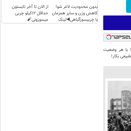
بدون محدودیت لاغر شو!
از الان تا آخر تابستون
کاهش وزن و سایز همزمان
حداقل 12کیلو چربی
با چربیسوزگیاهی◀️لینک
میسوزونی🧨
خرید
 با هر وضعیت
بیعی بکار!