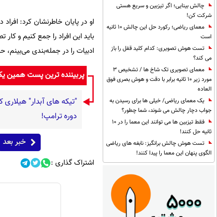
چالش بینایی؛ اگر تیزبین و سریع هستی
شرکت کن!
او در پایان خاطرنشان کرد: افراد د
معمای ریاضی؛ رکورد حل این چالش 10 ثانیه
باید این افراد را جمع کنیم و کار 
است
تست هوش تصویری: کدام کلید قفل را باز
ادبیات را در جمله‌بندی می‌بینم، 
می کند؟
معمای تصویری تک شاخ ها / تشخیص 3
پربیننده ترین پست همین ی
مورد زیر 10 ثانیه برابر با دقت و هوش بصری فوق
العاده
"تیکه های آبدار" هیلاری ک
یک معمای ریاضی/ خیلی ها برای رسیدن به
جواب دچار چالش می شوند، شما چطور؟
دوره ترامپ!
فقط تیزبین ها می توانند این معما را در 10
ثانیه حل کنند!
خبر بعد
تست هوش چالش برانگیز: نابغه های ریاضی
الگوی پنهان این معما را پیدا کنند!
اشتراک گذاری :