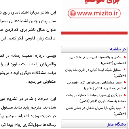
این شاعر درباره‌ اشتباه‌های رایج
سال پیش‌ چنین اشتباه‌هایی بسیار
عنوان مثال ناشر برای کم‌کردن هزی
عاقبت زبان فارسی فکر کنیم. این اش
در حاشیه
ویسی درباره‌ اهمیت رسانه در تصح
عکس پدرانه سپند امیرسلیمانی با شعری
احساسی (+عکس)
واقعی‌اش را به دست بیاورد آن را ن
استایل شیک لیندا کیانی در اکران ماه پنهان
بیفتد مشکلات دیگری ایجاد می‌شود.
(+عکس)
متفاوتی می‌رسیم.
سحر دولتشاهی عذرخواهی کرد ؛ قصد بی
احترامی به اذان نداشتم (عکس)
بازیگران زن سریال «بامداد خمار» در پشت
این مترجم و شاعر در تشریح میزا
صحنه به سبک دوران قاجار (عکس)
شده‌اند. مترجم باید بداند مسئول 
تیپ رنگی تارا سریال شغال در جشن نفس
(+عکس)
در صورت وجود اشتباه، سردبیر پیگی
باشگاه مغز
رسانه‌ها سهل‌انگاری رواج پیدا کرد