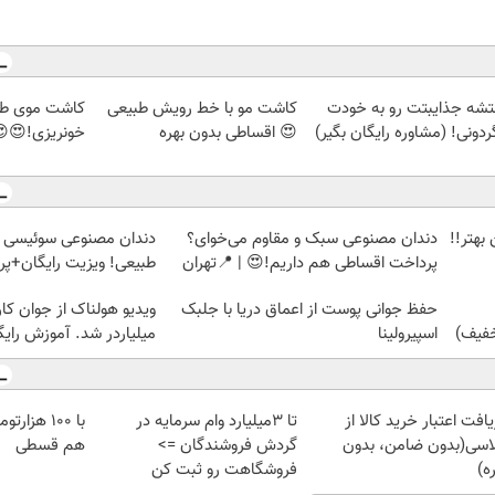
تشه جذایبتت رو به خودت
کاشت مو با خط رویش طبیعی
کاشت موی طبی
ردونی! (مشاوره رایگان بگیر)
😍 اقساطی بدون بهره
خونریزی!😍
بهتر!!
دندان مصنوعی سبک و مقاوم می‌خوای؟
دندان مصنوعی سوئیسی |
پرداخت اقساطی هم داریم!😍 | 📍تهران
طبیعی! ویزیت رایگان+پ
حفظ جوانی پوست از اعماق دریا با جلبک
ویدیو هولناک از جوان کا
اسپیرولینا
میلیاردر شد. آموزش رایگ
افت اعتبار خرید کالا از
تا 3میلیارد وام سرمایه در
با ۱۰۰ هزا
اسی(بدون ضامن، بدون
گردش فروشندگان =>
هم قسطی
ه)
فروشگاهت رو ثبت کن