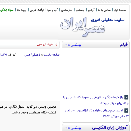
صفحه اول
تماس با ما
آرشیو
جستجو
نظرسنجی
آب و هوا
اوقات شرعی
پیوند ها
سواد زندگی
فیلم
بیشتر »»
فرزندان خود را چگونه تربیت ک
_
صفحه نخست
»
فرهنگی/هنری
کد خبر
۴۱۸۳۰۱
راز خوشمزگی ماکارونی با سویا که طعم آن را
چند برابر بهتر می‌کند
مجتبی ویسی می‌گوید: سهل‌انگاری در می
اولین جام‌جهانی مارادونا، آرژانتین ۱ - برزیل
گذشته نگاه وسواسی وجود داشت.
۳ جام جهانی ۱۹۸۲
آموزش زبان انگلیسی
بیشتر »»