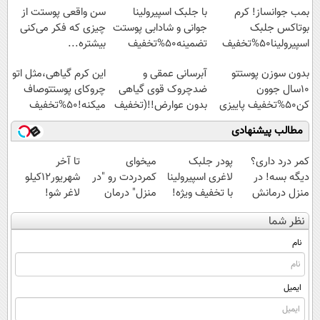
آفات
بمب جوانساز! کرم
با جلبک اسپیرولینا
سن واقعی پوستت از
بوتاکس جلبک
جوانی و شادابی پوستت
چیزی که فکر می‌کنی
اسپیرولینا50%تخفیف
تضمینه50%تخفیف
بیشتره...
بدون سوزن پوستتو
آبرسانی عمقی و
این کرم گیاهی،مثل اتو
10سال جوون
ضدچروک قوی گیاهی
چروکای پوستتوصاف
کن50%تخفیف پاییزی
بدون عوارض!!(تخفیف
میکنه!50%تخفیف
تا امشب)
مطالب پیشنهادی
کمر درد داری؟
پودر جلبک
میخوای
تا آخر
دیگه بسه! در
لاغری اسپیرولینا
کمردردت رو "در
شهریور12کیلو
منزل درمانش
با تخفیف ویژه!
منزل" درمان
لاغر شو!
کن
قوی ترین
کنی؟ (◂فیلم +
نظر شما
(◀پرسش‌نامه)
چربیسوز جهان
◂پرسش‌نامه)
😊
نام
ایمیل