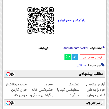
اپلیکیشن عصر ایران
لینک کوتاه:
کپی لینک
‌گزارش خطا در خبر
برچسب ها:
استقلال
مطالب پیشنهادی
آرتروز مفاصل
نوشیدنی
اسپری
ویدیو هولناک از
خود را به طور
شفابخش کبد با
حشره‌کش خانه
جوان کارتن
قطعی درمان
10 گیاه
و گیاهان خانگی،
خوابی که
کنید!
موثر(تخفیف تا
نابودکننده انواع
میلیاردر شد.
از سراسر وب
◗پرسش‌نامه◖
امشب)
حشرات خانگی و
آموزش رایگان