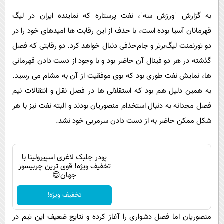
پیامک
سرگرمی
به گزارش "ورزش سه"، نفت پرستاره که نماینده ایران در لیگ
روانشناسی
فناوری
قهرمانان آسیا بوده است، با حذف از این رقابت ها امیدهای خود را در
آشپزی
گوناگون
دو تورنمنت لیگ‌برتر و جام‌حذفی دنبال خواهد کرد. دو رقابتی که فصل
دانلود
گذشته در هر دو فینال آن حاضر بود و با وجود از دست دادن قهرمانی
حوادث
ها، نمایش نفت طوری بود که بوی موفقیت از آن به مشام می‌ رسید.
محیط زیست
به همین دلیل هم بود که استقلالی ها در فصل نقل و انتقالات نیم
سلامت
فصل مجدانه به دنبال استخدام منصوریان بودند و البته نفت نیز با هر
فرهنگی
شکل ممکن حاضر به از دست دادن سرمربی خود نشد.
بین الملل
اجتماعی
پودر جلبک لاغری اسپیرولینا با
تخفیف ویژه! قوی ترین چربیسوز
حیات وحش
جهان😊
سیاست خارجی
تخفیف ویژه!
منصوریان اما فصل دشواری را آغاز کرده و نتایج ضعیف این تیم در