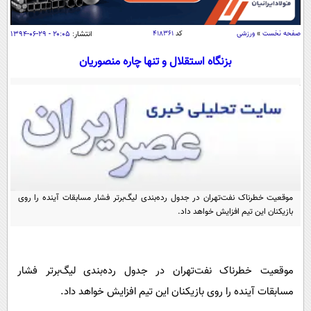
سیاسی
اقتصاد
صفحه نخست
»
ورزشی
کد
۴۱۸۳۶۱
انتشار:
۲۰:۰۵ - ۲۹-۰۶-۱۳۹۴
جامعه
اقتصادی
بزنگاه استقلال و تنها چاره منصوریان
ورزشی
اجتماعی
خودرو
بین الملل
حوادث
فرهنگ و هنر
سیاست خارجی
سلامت
علم و دانش
یک برش دانایی
قرآن
فناوری و It
محیط زیست
گوناگون
علمی
موقعیت خطرناک نفت‌تهران در جدول رده‌بندی لیگ‌برتر فشار مسابقات آینده را روی
سفر و تفریح
بازیکنان این تیم افزایش خواهد داد.
فیلم
سرگرمی
اخبار کریپتو
عصر ایران 2
اقتصاد
باشگاه مغز
آموزش زبان
خواندنی ها و دیدنی ها
ورزش
مجله تصویری سلاح
موقعیت خطرناک نفت‌تهران در جدول رده‌بندی لیگ‌برتر فشار
داستان کوتاه
مسابقات آینده را روی بازیکنان این تیم افزایش خواهد داد.
سیاست