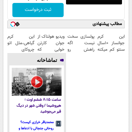
ثبت درخواست
مطالب پیشنهادی
این کرم
پولسازی سخت
ویدیو هولناک از
این کرم
جوانساز 10سال
نیست اگه
جوان کارتن
گیاهی،مثل اتو
سنتو کم میکنه
راهش رو
خوابی که
چروکای
(با تخفیف ویژه)
بدونی! " دوره
میلیاردر شد.
پوستتوصاف
تماشاخانه
رایگان "
آموزش رایگان
میکنه!50%تخفیف
ساعت ۸:۱۵ ششم اوت ؛
هیروشیما / وقتی شهر در دیگ
قیر می‌جوشید
محمدباقر خرازی کیست؟
روحانی جنجالی با ادعاها و