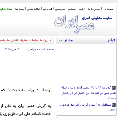
صفحه اول
تماس با ما
آرشیو
جستجو
نظرسنجی
آب و هوا
اوقات شرعی
پیوند ها
سواد زندگی
فیلم
بیشتر »»
روزنامه خراسان: صندوق اعتباری هنر پاسخ
صفحه نخست
»
سیاسی
کد خبر
۴۹۶۱۱۰
کوثری: ۱۸ تا ۲۵ درصد انرژی دنیا از تنگۀ
روحانی در پیامی به حجت‌الاسلام 
هرمز عبور می‌کند که الان کنترل آن در اختیار
ماست
مبتلایان به آسم و آلرژی از این غذا‌ها دوری
به گزرش عصر ایران به نقل از 
کنند
حجت‌الاسلام علی‌اکبر ناطق‌نوری