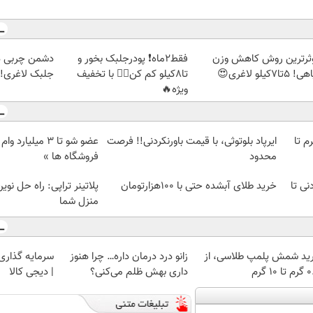
ثرترین روش کاهش وزن
فقط2ماه❗ پودرجلبک بخور و
دشمن چربی ه
5تا۷کیلو لاغری😍
تا8کیلو کم کن👌🏻 با تخفیف
جلبک لاغری!گ
ویژه🔥
لمپ طلاسی، از ۰.۵ گرم تا
ایرپاد بلوتوثی، با قیمت باورنکردنی!! فرصت
عضو شو تا 3 میلیار
محدود
فروشگاه ها »
نی تا
خرید طلای آبشده حتی با ۱۰۰هزارتومان
پلاتینر تراپی: راه حل نوی
منزل شما
ید شمش پلمپ طلاسی، از
زانو درد درمان داره… چرا هنوز
سرمایه گذاری ا
 ۱۰ گرم
داری بهش ظلم می‌کنی؟
| دیجی کالا