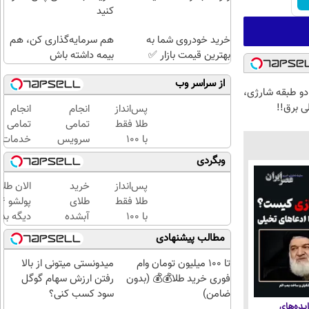
کنید
خرید خودروی شما به
هم سرمایه‌گذاری کن، هم
بهترین قیمت بازار ✅
بیمه داشته باش
از سراسر وب
دو طبقه شارژی،
ی برق!!
پس‌انداز
انجام
انجام
طلا فقط
تمامی
تمامی
با ۱۰۰
سرویس
خدمات
هزارتومان
های
خودرویی
وبگردی
(امن و
ماشین
در محل
راحت)
درمحل
با یدک
پس‌انداز
خرید
الان طلا
دات کام
طلا فقط
طلای
با ۱۰۰
آبشده
دیگه بده
هزارتومان
حتی با
سرمایه‌گ
مطالب پیشنهادی
(امن و
۱۰۰هزارتومان
طلا با ا
راحت)
بی‌بهره
تا 100 میلیون تومان وام
میدونستی میتونی از بالا
فوری خرید طلا💰💰 (بدون
رفتن ارزش سهام گوگل
ضامن)
سود کسب کنی؟
یده‌های