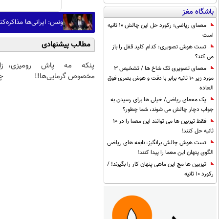
باشگاه مغز
ونس: ایرانی‌ها مذاکره
معمای ریاضی؛ رکورد حل این چالش 10 ثانیه
است
مطالب پیشنهادی
تست هوش تصویری: کدام کلید قفل را باز
می کند؟
پنکه مه پاش رومیزی،
ز
معمای تصویری تک شاخ ها / تشخیص 3
مخصوص گرمایی‌ها!!
چ
مورد زیر 10 ثانیه برابر با دقت و هوش بصری فوق
العاده
یک معمای ریاضی/ خیلی ها برای رسیدن به
جواب دچار چالش می شوند، شما چطور؟
فقط تیزبین ها می توانند این معما را در 10
ثانیه حل کنند!
تست هوش چالش برانگیز: نابغه های ریاضی
الگوی پنهان این معما را پیدا کنند!
تیزبین ها مچ این ماهی پنهان کار را بگیرند! /
رکورد 10 ثانیه