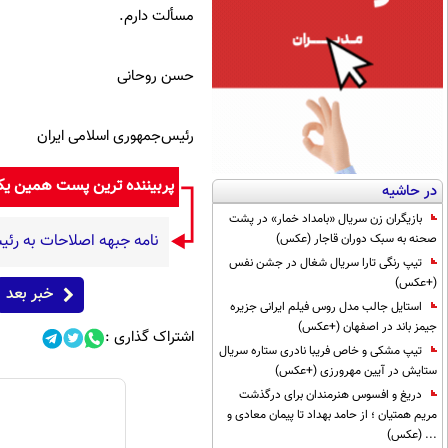
مسألت دارم.
حسن روحانی
رئیس‌‌جمهوری اسلامی ایران
پربیننده ترین پست همین ی
در حاشیه
بازیگران زن سریال «بامداد خمار» در پشت
نامه جبهه اصلاحات به رئی
صحنه به سبک دوران قاجار (عکس)
تیپ رنگی تارا سریال شغال در جشن نفس
(+عکس)
خبر بعد
استایل جالب مدل روس فیلم ایرانی جزیره
جیمز باند در اصفهان (+عکس)
اشتراک گذاری :
تیپ مشکی و خاص فریبا نادری ستاره سریال
ستایش در آیین مهرورزی (+عکس)
دریغ و افسوس هنرمندان برای درگذشت
مریم همتیان ؛ از حامد بهداد تا پیمان معادی و
... (عکس)