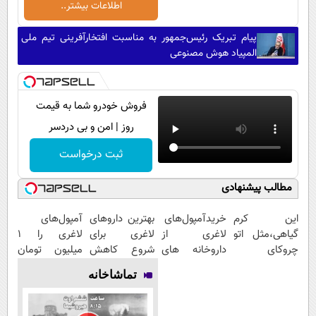
اطلاعات بیشتر..
پیام تبریک رئیس‌جمهور به مناسبت افتخارآفرینی تیم ملی
المپیاد هوش مصنوعی
فروش خودرو شما به قیمت
روز | امن و بی دردسر
ثبت درخواست
مطالب پیشنهادی
این کرم
خریدآمپول‌های
بهترین داروهای
آمپول‌های
گیاهی،مثل اتو
لاغری از
لاغری برای
لاغری را ۱
چروکای
داروخانه های
شروع کاهش
میلیون تومان
پوستتوصاف
اطرافت، ارسال
وزن، ارسال از
ارزان‌تر از
تماشاخانه
میکنه!50%تخفیف
فوری همراه با
داروخانه های
همه‌جا بخر!
پک یخ!
نزدیکت!