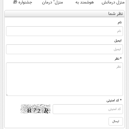
منزل درمانش
هوشمند به
منزل" درمان
جشنواره 🎁
کن
ایران، IM LS9
کنی؟ (◂فیلم +
نظر شما
(◀پرسش‌نامه)
رسماً رونمایی
◂پرسش‌نامه)
شد
نام
ایمیل
* نظر
* کد امنیتی