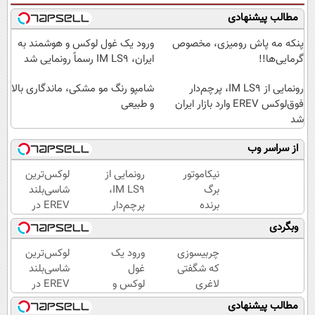
مطالب پیشنهادی
پنکه مه پاش رومیزی، مخصوص
ورود یک غول لوکس و هوشمند به
گرمایی‌ها!!
ایران، IM LS9 رسماً رونمایی شد
رونمایی از IM LS9، پرچم‌دار
شامپو رنگ مو مشکی، ماندگاری بالا
فوق‌لوکس EREV وارد بازار ایران
و طبیعی
شد
از سراسر وب
نیکاموتور
رونمایی از
لوکس‌ترین
برگ
IM LS9،
شاسی‌بلند
برنده
پرچم‌دار
EREV در
جدیدش
فوق‌لوکس
ایران،
وبگردی
را رو کرد،
EREV
توسط نیکا
IM LS9
وارد بازار
موتور
چربیسوزی
ورود یک
لوکس‌ترین
رسماً
ایران شد
رونمایی
که شگفتی
غول
شاسی‌بلند
وارد بازار
شد!
لاغری
لوکس و
EREV در
ایران شد
آسان را
هوشمند
ایران،
مطالب پیشنهادی