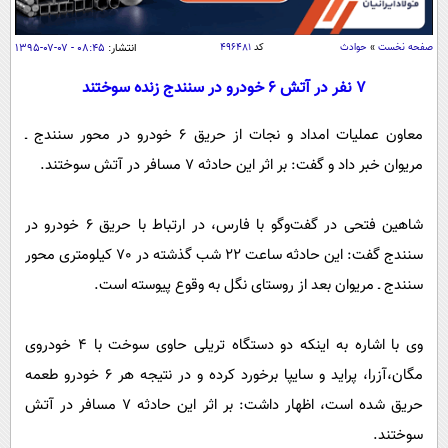
سیاسی
اقتصاد
صفحه نخست
»
حوادث
کد
۴۹۶۴۸۱
انتشار:
۰۸:۴۵ - ۰۷-۰۷-۱۳۹۵
جامعه
اقتصادی
7 نفر در آتش 6 خودرو در سنندج زنده سوختند
ورزشی
اجتماعی
خودرو
معاون عملیات امداد و نجات از حریق 6 خودرو در محور سنندج ـ
بین الملل
حوادث
مریوان خبر داد و گفت:‌ بر اثر این حادثه 7 مسافر در آتش سوختند.
فرهنگ و هنر
سیاست خارجی
سلامت
علم و دانش
یک برش دانایی
شاهین فتحی در گفت‌وگو با فارس، در ارتباط با حریق 6 خودرو در
قرآن
فناوری و It
سنندج گفت: این حادثه ساعت 22 شب گذشته در 70 کیلومتری محور
محیط زیست
گوناگون
علمی
سنندج ـ‌ مریوان بعد از روستای نگل به وقوع پیوسته است.
سفر و تفریح
فیلم
سرگرمی
اخبار کریپتو
وی با اشاره به اینکه دو دستگاه تریلی حاوی سوخت با 4 خودروی
عصر ایران 2
اقتصاد
باشگاه مغز
مگان،‌آزرا، پراید و سایپا برخورد کرده و در نتیجه هر 6 خودرو طعمه
آموزش زبان
خواندنی ها و دیدنی ها
ورزش
مجله تصویری سلاح
حریق شده است،‌ اظهار داشت: بر اثر این حادثه 7 مسافر در آتش
داستان کوتاه
سیاست
سوختند.