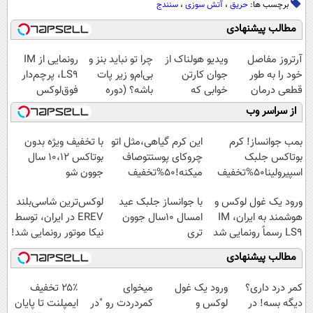
برچسب ها:
حریق
،
آتش سوزی
،
سنندج
مطالب پیشنهادی
آرتروز مفاصل
ویدیو هولناک از
چرا تو نباید بنز و
رونمایی از IM
خود را به طور
جوان کارتن
بی‌ام‌و زیر پات
LS9، پرچم‌دار
قطعی درمان
خوابی که
باشه؟ (دوره
فوق‌لوکس
کنید!
میلیاردر شد.
رایگان درآمد
EREV وارد بازار
از سراسر وب
◗پرسش‌نامه◖
آموزش رایگان
میلیاردی)
ایران شد
بمب جوانساز! کرم
این کرم گیاهی،مثل اتو
با تخفیف ویژه بدون
بوتاکس جلبک
چروکای پوستتوصاف
بوتاکس ۱۰،۱۲ سال
اسپیرولینا50%تخفیف
میکنه!50%تخفیف
جوون شو
ورود یک غول لوکس و
با جوانساز جلبک عید
لوکس‌ترین شاسی‌بلند
هوشمند به ایران، IM
امسال ۱۰سال جوون
EREV در ایران، توسط
LS9 رسماً رونمایی شد
تری
نیکا موتور رونمایی شد!
مطالب پیشنهادی
کمر درد داری؟
ورود یک غول
میخوای
۲۵٪ تخفیف
دیگه بسه! در
لوکس و
کمردردت رو "در
ایمپلنت تا پایان