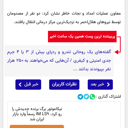
پیامک
سرگرمی
روانشناسی
معاون عملیات امداد و نجات خاطر نشان کرد: دو نفر از مصدومان
فناوری
توسط نیروهای هلال‌احمر به نزدیک‌ترین مرکز درمانی انتقال یافتند.
آشپزی
گوناگون
دانلود
حوادث
پربیننده ترین پست همین یک ساعت اخیر
محیط زیست
گفته‌های یک روحانی تندرو و ردپای بیش از ۳ یا ۴ جرم
سلامت
جدی امنیتی و کیفری / آن‌هایی که می‌خواهند به ۲۵۰ هزار
فرهنگی
نفر بپیوندند بدانند ...
بین الملل
خبر بعد
نظرات کاربران
خبر قبل
اجتماعی
اشتراک گذاری :
حیات وحش
نیکاموتور برگ برنده جدیدش را
سیاست خارجی
رو کرد، IM LS9 رسماً وارد بازار
ایران شد