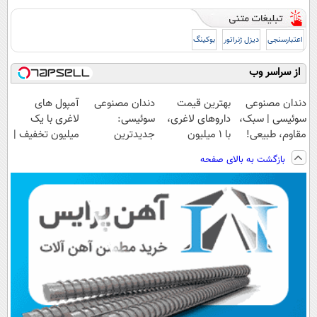
اعتبارسنجی
دیزل ژنراتور
بوکینگ
از سراسر وب
دندان مصنوعی
بهترین قیمت
دندان مصنوعی
آمپول های
سوئیسی | سبک،
داروهای لاغری،
سوئیسی:
لاغری با یک
مقاوم، طبیعی!
با ۱ میلیون
جدیدترین
میلیون تخفیف |
ویزیت
تخفیف و ارسال
فناوری اروپا،
ارسال از
بازگشت به بالای صفحه
رایگان+پرداخت
از داروخانه‌
سبک و مقاوم |
داروخانه های
اقساطی😍
پرداخت قسطی
معتبر