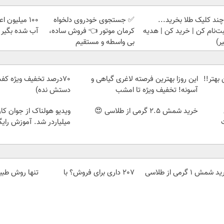
چند کلیک طلا بخرید...
✅ جستجوی خودروی دلخواه
100 میلیون 
بت‌نام کن | خرید کن | هدیه
کرمان موتور 👈 فروش ساده،
آب شده بگیر
ر)
بی واسطه و مستقیم
بهتر!!
این روزا بهترین فرصته لاغری گیاهی و
70درصد تخفیف ویژه کف
آسونه! تخفیف ویژه تا امشب
دستش نده)
خرید شمش 2.5 گرمی از طلاسی 😍
ویدیو هولناک از جوان کا
میلیاردر شد. آموزش رایگ
 شمش 1 گرمی از طلاسی
207 داری برای فروش؟ با
تنها روش طبی
کارنامه به بهترین قیمت
بصورت عمقی ا
بفروش!
میکنه