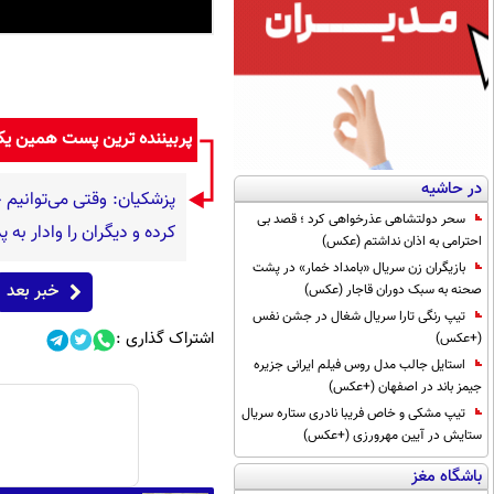
پربیننده ترین پست همین ی
در حاشیه
پزشکیان: وقتی می‌توانیم ح
سحر دولتشاهی عذرخواهی کرد ؛ قصد بی
کرده و دیگران را وادار به
احترامی به اذان نداشتم (عکس)
بازیگران زن سریال «بامداد خمار» در پشت
خبر بعد
صحنه به سبک دوران قاجار (عکس)
تیپ رنگی تارا سریال شغال در جشن نفس
اشتراک گذاری :
(+عکس)
استایل جالب مدل روس فیلم ایرانی جزیره
جیمز باند در اصفهان (+عکس)
تیپ مشکی و خاص فریبا نادری ستاره سریال
ستایش در آیین مهرورزی (+عکس)
باشگاه مغز