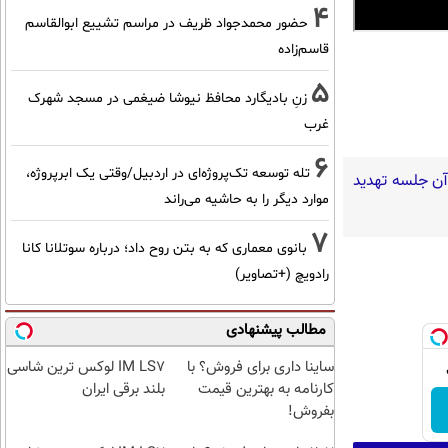
4
حضور محمدجواد ظریف در مراسم تشییع ابوالقاسم
قاسم‌زاده
5
زنِ بادیگارد محافظ نیوشا ضیغمی در مسجد شهرک
غرب
6
تله توسعه تک‌پروژه‌ای در اردبیل/وقتی یک ابرپروژه،
 آن جلسه تهدید
موارد دیگر را به حاشیه می‌راند
7
بانوی معماری که به بتن روح داد؛ درباره سوتلانا کانا
رادویچ (+تصاویر)
مطالب پیشنهادی
ساینا داری برای فروش؟ با
IM LS7 لوکس ترین شاسی
کارنامه به بهترین قیمت
بلند برقی ایران
بفروش!