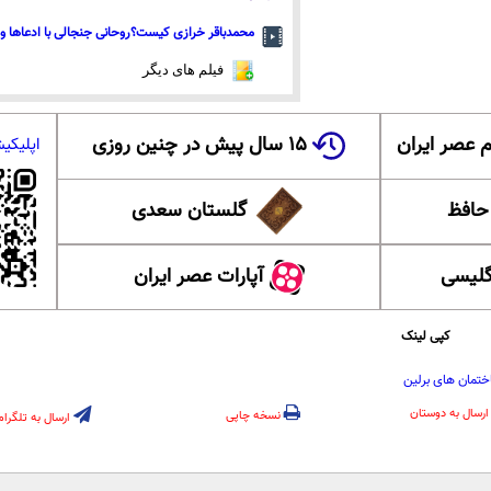
محمدباقر خرازی کیست؟روحانی جنجالی با ادعاها و 
فیلم های دیگر
 عصر ایران
۱۵ سال پیش در چنین روزی
اپلیکی
 حافظ
گلستان سعدی
گلیسی
آپارات عصر ایران
کپی لینک
تمان های برلین
ارسال به دوستان
نسخه چاپی
ارسال به تلگرام