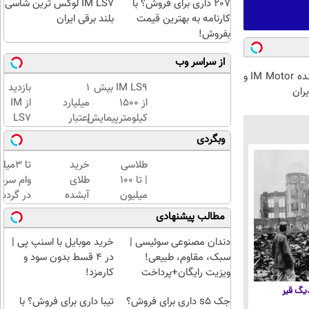
207 داری برای فروش؟ با
IM LS7 لوکس ترین شاسی
کارنامه به بهترین قیمت
بلند برقی ایران
بفروش!
از سراسر وب
نیکاموتور نماینده IM Motor و
IM LS9 بیش
۱
بازدید
از 1500
میلیارد
از IM
کیلومترپیمایش
اعتبار
LS7
با یکبار شارژ
خرید
لوکس
وبگردی
طلا |
ترین
بدون
شاسی
طلاسی
خرید
تا 3میل
ضامن
بلند
| تا 100
طلای
وام سرما
و چک
برقی
میلیون
آبشده
در گرد
ایران
وام
حتی با
فروشندگ
مطالب پیشنهادی
در
آنی
۱۰۰هزارتومان
=>
باشگاه
خرید
فروشگا
دندان مصنوعی سوئیسی |
خرید موبایل با اسنپ پی |
انقلاب
طلا💰
رو ثبت 
سبک، مقاوم، طبیعی!
در ۴ قسط بدون سود و
ثبت
ویزیت رایگان+پرداخت
کارمزد!
نام
اقساطی😍
 دیگ قیر
کن!
جک s5 داری برای فروش؟
تیبا داری برای فروش؟ با