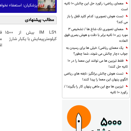
معمای ریاضی؛ رکورد حل این چالش 10 ثانیه
پزشکیان: استعفاء نخواه
است
تست هوش تصویری: کدام کلید قفل را باز
مطالب پیشنهادی
می کند؟
معمای تصویری تک شاخ ها / تشخیص 3
IM LS9 بیش از 1500
ف
مورد زیر 10 ثانیه برابر با دقت و هوش بصری فوق
کیلومترپیمایش با یکبار شارژ
م
العاده
ا
یک معمای ریاضی/ خیلی ها برای رسیدن به
جواب دچار چالش می شوند، شما چطور؟
فقط تیزبین ها می توانند این معما را در 10
ثانیه حل کنند!
تست هوش چالش برانگیز: نابغه های ریاضی
الگوی پنهان این معما را پیدا کنند!
تیزبین ها مچ این ماهی پنهان کار را بگیرند! /
رکورد 10 ثانیه