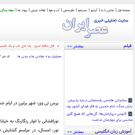
صفحه اول
تماس با ما
آرشیو
جستجو
نظرسنجی
آب و هوا
اوقات شرعی
پیوند ها
سواد زندگی
فیلم
بیشتر »»
فال حاف
_
عصرايران دو
»
خواندنی ها و دیدنی ها
کد خبر
۳
سخنرانی هاشمی رفسنجانی درباره پذیرش
پرس تی وی- شهر برلین در ایام جشن س
پایان جنگ: امام خمینی به فکر فردای کشور بود
کابوس دروازه‌بان‌ها؛ گل‌هایی که هیچ گلری
شانسی برای مهارشان نداشت
نورافشانی‌ با انوار رنگارنگ به خی
آموزش زبان انگلیسی
بیشتر »»