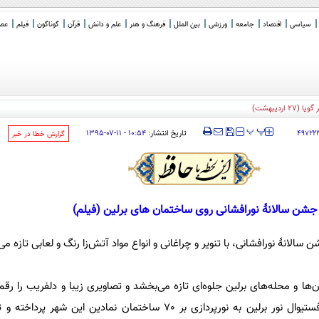
سیاسی
اقتصاد
جامعه
ورزشی
بین الملل
فرهنگ و هنر
علم و دانش
قرآن
گوناگون
فیلم
عصر 
‍‍‍ پ
پ
تاریخ انتشار:
۱۰:۵۴ - ۱۱-۰۷-۱۳۹۵
۴۹۷۲۲
‌گزارش خطا در خبر
جشن سالانۀ نورافشانی روی ساختمان های برلین (فیلم)
الانۀ نورافشانی، با تنویر و چراغانی و انواع مواد آتش‌زا رنگ و لعابی تازه می‌ی
ابان‌ها و محله‌های برلین جلوه‌ای تازه می‌بخشد و تصاویری زیبا و دلفریب را رقم
نور، امسال، در مراسم گشایش فستیوال نور برلین به نورپردازی بر 70 ساختمان نمادین 