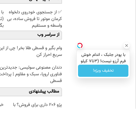
✅ از جستجوی خودروی دلخواه
با 
کرمان موتور تا فروش ساده، بی
(ث
واسطه و مستقیم
بگی
از سراسر وب
وام بگیر و قسطی طلا بخر! چی از این 
سریع احراز کن
با پودر جلبک ، اندام خوش
فرم آرزو نیست! (3تا7 کیلو
دندان مصنوعی سوئیسی: جدیدترین
کاهش وزن در یک ماه)
تخفیف ویژه!
فناوری اروپا، سبک و مقاوم | پرداخت
قسطی
مطالب پیشنهادی
پژو 206 داری برای فروش؟ با
خرید
کارنامه به بهترین قیمت
بفروش!
نظر شما