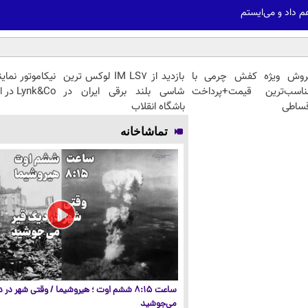
م داد و می‌ایستم
روش ویژه کفش چرمی با
بازدید از IM LS7 لوکس ترین
ناسب‌ترین قیمت+پرداخت
شاسی بلند برقی ایران در
Lynk&Co در ایران
قساطی
باشگاه انقلاب
تماشاخانه
ساعت ۸:۱۵ ششم اوت ؛ هیروشیما / وقتی شهر در
می‌جوشید