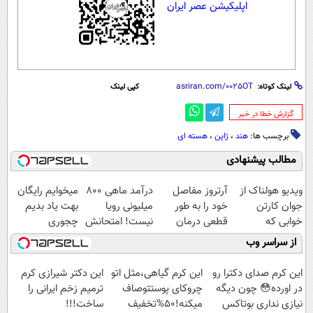
اپلیکیشن عصر ایران
لینک کوتاه:
کپی لینک
‌گزارش خطا در خبر
برچسب ها:
هند
،
ژاپن
،
هسته ای
مطالب پیشنهادی
ویدیو هولناک از
آرتروز مفاصل
درآمد ماهی 800
میخوایم رایگان
جوان کارتن
خود را به طور
میلیونی رویا
بهت یاد بدیم
خوابی که
قطعی درمان
نیست! امتحانش
چجوری
میلیاردر شد.
کنید!
مجانیه😉
پولدارشی! باور
از سراسر وب
آموزش رایگان
◗پرسش‌نامه◖
نداری امتحانش
مجانیه
این کرم صدای دکترا رو
این کرم گیاهی،مثل اتو
این دکتر شیرازی کرم
در اورده😳 چون دیگه
چروکای پوستتوصاف
ترمیم زخم ایرانی را
نیازی نداری بوتاکس
میکنه!50%تخفیف
ساخت!!!