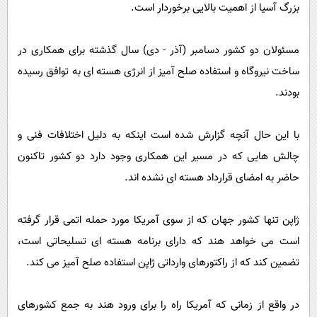
پیامک
بزرگ آسیا از اهمیت بالایی برخوردار است.
سرگرمی
روانشناسی
فناوری
مسئولان دو کشور دسامبر (آذر - دی) سال گذشته برای همکاری در
آشپزی
گوناگون
ساخت نیروگاه و استفاده صلح آمیز از انرژی هسته ای به توافق رسیده
دانلود
حوادث
بودند.
محیط زیست
با این حال آنچه گزارش شده است اینکه به دلیل اختلافات فنی و
سلامت
چالش هایی که در مسیر این همکاری وجود دارد دو کشور تاکنون
فرهنگی
حاضر به امضای قرارداد هسته ای نشده اند.
بین الملل
اجتماعی
ژاپن تنها کشور جهان که از سوی آمریکا مورد حمله اتمی قرار گرفته
است می خواهد هند که دارای برنامه هسته ای تسلیحاتی است،
حیات وحش
تضمین کند که از راکتورهای وارداتی ژاپن استفاده صلح آمیز می کند.
سیاست خارجی
در واقع از زمانی که آمریکا راه را برای ورود هند به جمع کشورهای