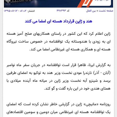
سیاسی
اقتصاد
صفحه نخست
»
بین الملل
کد
۴۹۷۳۹۳
انتشار:
۰۷:۰۲ - ۱۲-۰۷-۱۳۹۵
جامعه
اقتصادی
هند و ژاپن قرارداد هسته ای امضا می کنند
ورزشی
اجتماعی
خودرو
ژاپن اعلام کرد که این کشور در راستای همکاریهای صلح آمیز هسته
بین الملل
حوادث
ای به زودی با هندوستانه یک توافقنامه در خصوص ساخت نیروگاه
فرهنگ و هنر
سیاست خارجی
سلامت
هسته ای و همکاری هسته ای غیرنظامی امضا می کند.
علم و دانش
یک برش دانایی
قرآن
فناوری و It
به گزارش ایرنا، ظاهرا قرار است توافقنامه در جریان سفر ماه نوامبر
محیط زیست
(آبان - آذر) نارندرا مودی نخست وزیر هند به توکیو به امضای طرفین
گوناگون
علمی
سفر و تفریح
برسد و شینزو آبه نخست وزیر ژاپن در میانه ماه آینده میلادی با
فیلم
سرگرمی
اخبار کریپتو
همتای هندی خود در این باره گفت و گو کند.
عصر ایران 2
اقتصاد
باشگاه مغز
آموزش زبان
خواندنی ها و دیدنی ها
ورزش
مجله تصویری سلاح
روزنامه «مانیچی» ژاپن در گزارشی خاطر نشان کرده است که امضای
داستان کوتاه
سیاست
یک توافقنامه هسته ای غیرنظامی میان دومین و سومین اقتصادهای