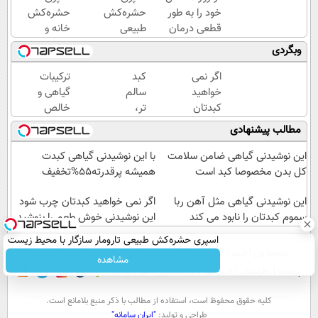
خود را به طور
حشره‌کش
حشره‌کش
قطعی درمان
طبیعی
خانه و
کنید!
تارومار
گیاهان
وبگردی
◗پرسش‌نامه◖
سازگار با
خانگی،
محیط
نابودکننده
اگر نمی
کبد
ترکیبات
زیست و با
انواع
خواهید
سالم
گیاهی و
محافظت
حشرات
کبدتان
تر،
خالص
طبیعی
خانگی و
چرب
زندگی
این
مطالب پیشنهادی
آفات
شود این
بهتر،با
دمنوش
نوشیدنی
دمنوش
گیاهی
این نوشیدنی گیاهی ضامن سلامت
با این نوشیدنی گیاهی کبدت
خوش
سم
کبدت رو
کل بدن مخصوصا کبد است
همیشه پرقدرته55%تخفیف
طعم را
زدا(بزن
پاکسازی
بنوشید
این نوشیدنی گیاهی مثل آهن ربا
و با
میکنه
اگر نمی خواهید کبدتان چرب شود
سموم کبدتان را نابود می کند
تخفیف
این نوشیدنی خوش طعم را بنوشید
بخر)
اسپری حشره‌کش طبیعی تارومار سازگار با محیط زیست
صفحه اول
فیلم
عصر ایران۲
درباره عصرایران
تماس با ما
آرشیو
جستجو
و با محافظت طبیعی
مشاهده
پیوندها
نظرسنجی
آب و هوا
اوقات شرعی
سواد زندگی
كليه حقوق محفوظ است، استفاده از مطالب با ذكر منبع بلامانع است.
طراحی و تولید:
"ایران سامانه"