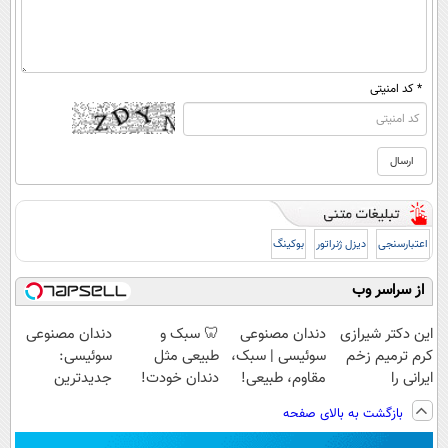
* کد امنیتی
اعتبارسنجی
دیزل ژنراتور
بوکینگ
از سراسر وب
این دکتر شیرازی
دندان مصنوعی
🦷 سبک و
دندان مصنوعی
کرم ترمیم زخم
سوئیسی | سبک،
طبیعی مثل
سوئیسی:
ایرانی را
مقاوم، طبیعی!
دندان خودت!
جدیدترین
ساخت!!!
ویزیت
نصب آسان و
فناوری اروپا،
بازگشت به بالای صفحه
رایگان+پرداخت
پرداخت اقساطی
سبک و مقاوم |
اقساطی😍
💳 📍 تهران
پرداخت قسطی