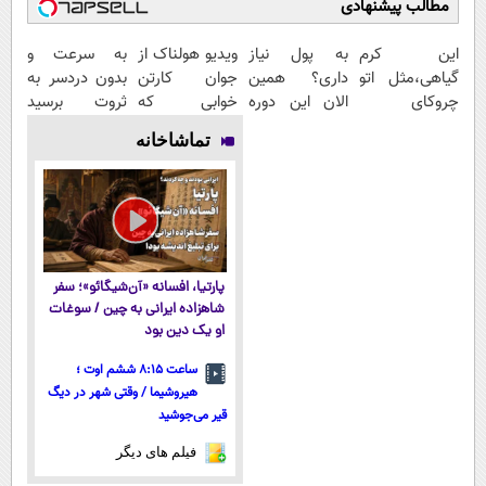
مطالب پیشنهادی
این کرم
به پول نیاز
ویدیو هولناک از
به سرعت و
گیاهی،مثل اتو
داری؟ همین
جوان کارتن
بدون دردسر به
چروکای
الان این دوره
خوابی که
ثروت برسید
پوستتوصاف
رایگان رو شرکت
میلیاردر شد.
(دوره کاملا
تماشاخانه
میکنه!50%تخفیف
کن تا دیر
آموزش رایگان
رایگان
نشده!
پولسازی)
پارتیا، افسانه «آن‌شیگائو»؛ سفر
شاهزاده ایرانی به چین / سوغات
او یک دین بود
ساعت ۸:۱۵ ششم اوت ؛
هیروشیما / وقتی شهر در دیگ
قیر می‌جوشید
فیلم های دیگر