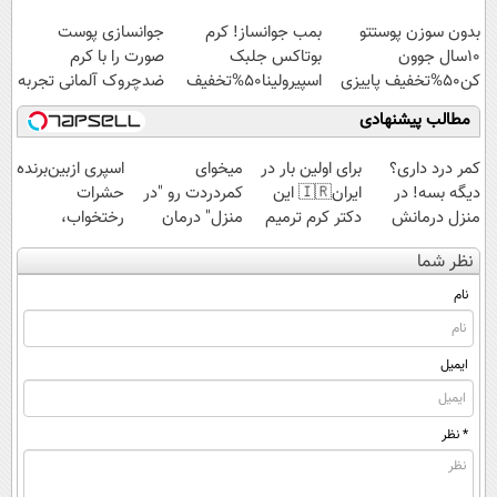
کنی!!!
بدون سوزن پوستتو
بمب جوانساز! کرم
جوانسازی پوست
10سال جوون
بوتاکس جلبک
صورت را با کرم
کن50%تخفیف پاییزی
اسپیرولینا50%تخفیف
ضدچروک آلمانی تجربه
کنید!
مطالب پیشنهادی
کمر درد داری؟
برای اولین بار در
میخوای
اسپری ازبین‌برنده
دیگه بسه! در
ایران🇮🇷 این
کمردردت رو "در
حشرات
منزل درمانش
دکتر کرم ترمیم
منزل" درمان
رختخواب،
کن
کننده 23 روزه
کنی؟ (◂فیلم +
مناسب برای
نظر شما
(◀پرسش‌نامه)
ساخت!
◂پرسش‌نامه)
مقابله با انواع
ساس
نام
ایمیل
* نظر