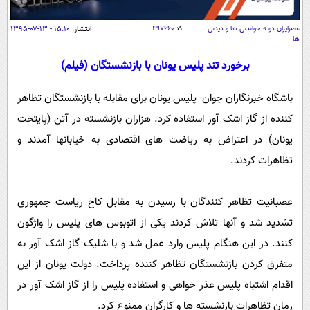
سیاسی
اقتصاد
عصرايران دو
»
خواندنی ها و دیدنی
کد
۴۹۷۶۶۰
انتشار:
۱۵:۱۰ - ۱۳-۰۷-۱۳۹۵
ها
جامعه
اقتصادی
برخورد تند پلیس يونان با بازنشستگان (فیلم)
ورزشی
اجتماعی
خودرو
باشگاه خبرنگاران جوان- پليس يونان برای مقابله با بازنشستگان تظاهر
بین الملل
حوادث
کننده از گاز اشک آور استفاده کرد. هزاران بازنشسته در آتن (پايتخت
فرهنگ و هنر
سیاست خارجی
سلامت
يونان) در اعتراض به رياضت های اقتصادی به خيابانها آمدند و
علم و دانش
یک برش دانایی
تظاهرات کردند.
قرآن
فناوری و It
محیط زیست
گوناگون
علمی
عصبانيت تظاهر کنندگان با رسيدن به مقابل کاخ رياست جمهوری
سفر و تفریح
فیلم
سرگرمی
اخبار کریپتو
تشديد شد و آنها تلاش کردند يکی از اتوبوس های پليس را واژگون
عصر ایران 2
اقتصاد
کنند. در اين هنگام پليس وارد عمل شد و با شليک گاز اشک آور به
باشگاه مغز
متفرق کردن بازنشستگان تظاهر کننده پرداخت. دولت يونان از اين
آموزش زبان
خواندنی ها و دیدنی ها
ورزش
مجله تصویری سلاح
اقدام اشتباه پليس عذر خواهی و استفاده پليس را از گاز اشک آور در
داستان کوتاه
سیاست
زمان تظاهرات بازنشسته ها و کارگران ممنوع کرد.