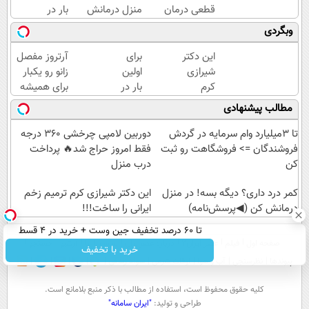
قطعی درمان
منزل درمانش
بار در
کنید!
کن
ایران
وبگردی
◗پرسش‌نامه◖
(◀پرسش‌نامه)
🇮🇷
این
این دکتر
برای
آرتروز مفصل
دکتر
شیرازی
اولین
زانو رو یکبار
کرم
کرم
بار در
برای همیشه
ترمیم
ترمیم
ایران
درمان کن!
مطالب پیشنهادی
کننده
زخم
🇮🇷
◗پرسش‌نامه◖
23
ایرانی را
این
تا 3میلیارد وام سرمایه در گردش
دوربین لامپی چرخشی 360 درجه
روزه
ساخت!!!
دکتر
فروشندگان => فروشگاهت رو ثبت
فقط امروز حراج شد🔥 پرداخت
ساخت!
کرم
کن
درب منزل
ترمیم
کمر درد داری؟ دیگه بسه! در منزل
کننده
این دکتر شیرازی کرم ترمیم زخم
درمانش کن (◀پرسش‌نامه)
23
ایرانی را ساخت!!!
روزه
تا 60 درصد تخفیف جین وست + خرید در 4 قسط
ساخت!
صفحه اول
فیلم
عصر ایران۲
درباره عصرایران
تماس با ما
آرشیو
جستجو
خرید با تخفیف
پیوندها
نظرسنجی
آب و هوا
اوقات شرعی
سواد زندگی
كليه حقوق محفوظ است، استفاده از مطالب با ذكر منبع بلامانع است.
طراحی و تولید:
"ایران سامانه"