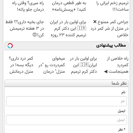
ترمیم زخم ایرانی را
به طور قطعی درمان
راه میری؟ وقتی راه
ساخت!!!
کنید! ◗پرسش‌نامه◖
درمان جلو پاته!
جراحی کمر ممنوع ❌
برای اولین بار در ایران
جای بخیه داری؟؟ فقط
در منزل از شر کمر درد
🇮🇷 این دکتر کرم
در 3 هفته ترمیمش
خلاص
ترمیم کننده 23 روزه
کن!😍
شوید◂پرسش‌نامه
ساخت!
مطالب پیشنهادی
‌راه خلاصی از
برای اولین بار در
میخوای
کمر درد داری؟
کمردرد
ایران🇮🇷 این
کمردردت رو "در
دیگه بسه! در
همینجاست ◀
دکتر کرم ترمیم
منزل" درمان
منزل درمانش
فقط کافیه فرم
کننده 23 روزه
کنی؟ (◂فیلم +
کن
نظر شما
رو پر کنی!
ساخت!
◂پرسش‌نامه)
(◀پرسش‌نامه)
نام
ایمیل
* نظر