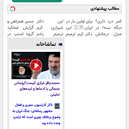
مطالب پیشنهادی
کمر درد داری؟
برای اولین بار در
این دکتر
مسیر همراهی و
دیگه بسه! در
ایران🇮🇷 این
شیرازی کرم
گزارش عملکرد
منزل درمانش
دکتر کرم ترمیم
ترمیم زخم
گروه اسنپ در
کن
کننده 23 روزه
ایرانی را
۱۴۰۴
تماشاخانه
(◀پرسش‌نامه)
ساخت!
ساخت!!!
محمدباقر خرازی کیست؟روحانی
جنجالی با ادعاها و ایده‌های
تخیلی
تاکر کارلسون، مجری و فعال
مشهور رسانه‌ای: جنگ ایران به
وضوح برخلاف چیزی است که ترامپ
وعده داده بود