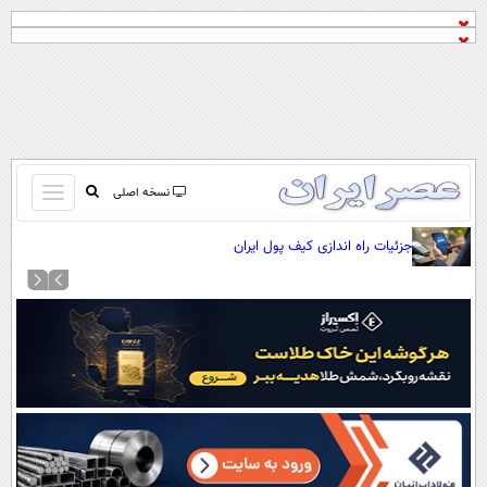
باز
نسخه اصلی
و
صفحه اول
جزئیات راه اندازی کیف پول ایران
بسته
تماس با ما
کردن
آرشیو
منو
جستجو
نظرسنجی
آب و هوا
اوقات شرعی
پیوند ها
سواد زندگی