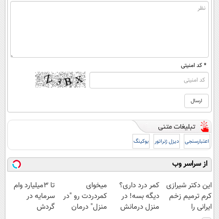
* کد امنیتی
اعتبارسنجی
دیزل ژنراتور
بوکینگ
از سراسر وب
این دکتر شیرازی
کمر درد داری؟
میخوای
تا 3میلیارد وام
کرم ترمیم زخم
دیگه بسه! در
کمردردت رو "در
سرمایه در
ایرانی را
منزل درمانش
منزل" درمان
گردش
ساخت!!!
کن
کنی؟ (◂فیلم +
فروشندگان =>