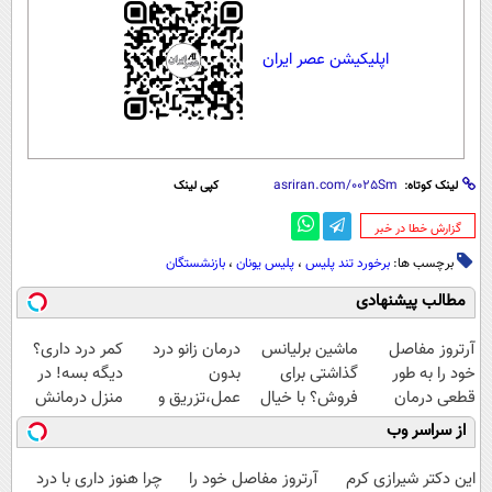
اپلیکیشن عصر ایران
لینک کوتاه:
کپی لینک
‌گزارش خطا در خبر
برچسب ها:
برخورد تند پلیس
،
پلیس یونان
،
بازنشستگان
مطالب پیشنهادی
آرتروز مفاصل
ماشین برلیانس
درمان زانو درد
کمر درد داری؟
خود را به طور
گذاشتی برای
بدون
دیگه بسه! در
قطعی درمان
فروش؟ با خیال
عمل،تزریق و
منزل درمانش
کنید!
راحت بفروش
دارو
کن
از سراسر وب
◗پرسش‌نامه◖
(◂پرسش‌نامه)
(◀پرسش‌نامه)
این دکتر شیرازی کرم
آرتروز مفاصل خود را
چرا هنوز داری با درد