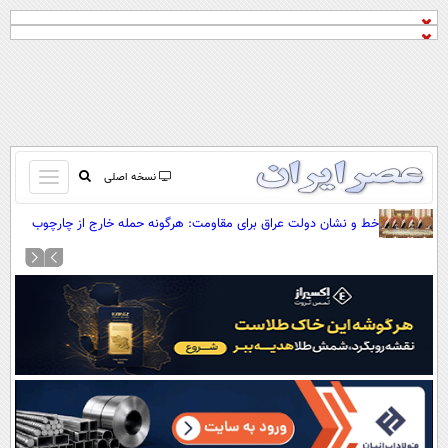
باز
نسخه اصلی
و
صفحه اول
خط و نشان دولت عراق برای مقاومت: هرگونه حمله خارج از چارچوب
بسته
دولت مصداق تروریسم است
تماس با ما
کردن
آرشیو
منو
جستجو
نظرسنجی
آب و هوا
اوقات شرعی
پیوند ها
سواد زندگی