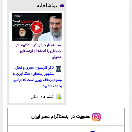
۱۴۰۴
طبیعی! ویزیت
فناوری اروپا،
پرداخت
تماشاخانه
رایگان+پرداخت
سبک و مقاوم |
اقساطی هم
اقساطی😍
پرداخت قسطی
داریم!😍 | 📍
تهران
محمدباقر خرازی کیست؟روحانی
جنجالی با ادعاها و ایده‌های
تخیلی
تاکر کارلسون، مجری و فعال
مشهور رسانه‌ای: جنگ ایران به
وضوح برخلاف چیزی است که ترامپ
وعده داده بود
فیلم های دیگر
عضویت در اینستاگرام عصر ایران