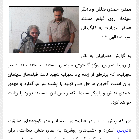
پیامک
سرگرمی
مهدی احمدی نقاش و بازیگر
روانشناسی
فناوری
سینما، راوی فیلم مستند
آشپزی
گوناگون
«سفر سهراب» به کارگردانی
دانلود
امید عبدالهی شد.
حوادث
محیط زیست
به گزارش عصرایران به نقل
سلامت
از روابط عمومی مرکز گسترش سینمای مستند، مستند بلند «سفر
فرهنگی
سهراب» که پرتره‌ای از زنده یاد سهراب شهید ثالث فیلمساز سینمای
ایران است، آخرین مراحل فنی تولید را پشت سر می‌گذارد و مهدی
بین الملل
احمدی نقاش و بازیگر سینما، گفتار متن این مستند- پرتره را روایت
اجتماعی
خواهد کرد.
حیات وحش
سیاست خارجی
وی که پیش از این در فیلم‌های سینمایی «در کوچه‌های عشق»،
«
عروس
آتش» و «شب‌های روشن» به ایفای نقش پرداخته، برای