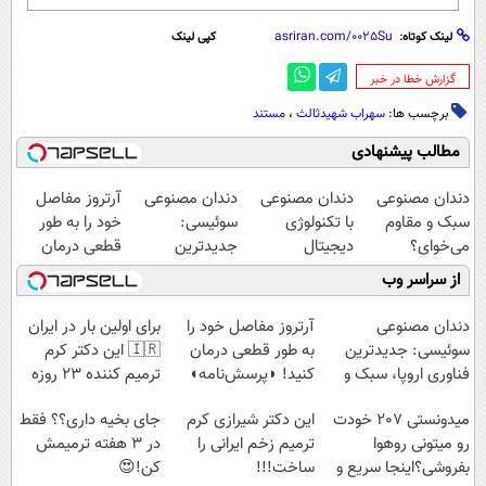
لینک کوتاه:
کپی لینک
‌گزارش خطا در خبر
برچسب ها:
سهراب شهیدثالث
،
مستند
مطالب پیشنهادی
دندان مصنوعی
دندان مصنوعی
دندان مصنوعی
آرتروز مفاصل
سبک و مقاوم
با تکنولوژی
سوئیسی:
خود را به طور
می‌خوای؟
دیجیتال
جدیدترین
قطعی درمان
پرداخت اقساطی
سوئیسی🇨🇭
فناوری اروپا،
کنید!
از سراسر وب
هم داریم!😍 |
سبک و مقاوم |
◗پرسش‌نامه◖
📍تهران
پرداخت قسطی
دندان مصنوعی
آرتروز مفاصل خود را
برای اولین بار در ایران
سوئیسی: جدیدترین
به طور قطعی درمان
🇮🇷 این دکتر کرم
فناوری اروپا، سبک و
کنید! ◗پرسش‌نامه◖
ترمیم کننده 23 روزه
مقاوم | پرداخت
ساخت!
میدونستی 207 خودت
این دکتر شیرازی کرم
جای بخیه داری؟؟ فقط
قسطی
رو میتونی روهوا
ترمیم زخم ایرانی را
در 3 هفته ترمیمش
بفروشی؟اینجا سریع و
ساخت!!!
کن!😍