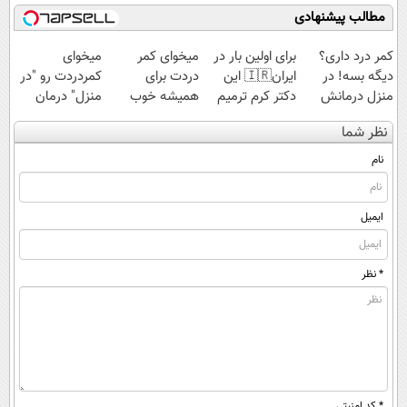
راحت بفروش
مطالب پیشنهادی
کمر درد داری؟
برای اولین بار در
میخوای کمر
میخوای
دیگه بسه! در
ایران🇮🇷 این
دردت برای
کمردردت رو "در
منزل درمانش
دکتر کرم ترمیم
همیشه خوب
منزل" درمان
کن
کننده 23 روزه
شه؟ ◀
کنی؟ (◂فیلم +
نظر شما
(◀پرسش‌نامه)
ساخت!
پرسش‌نامه رو پر
◂پرسش‌نامه)
کن!
نام
ایمیل
* نظر
* کد امنیتی