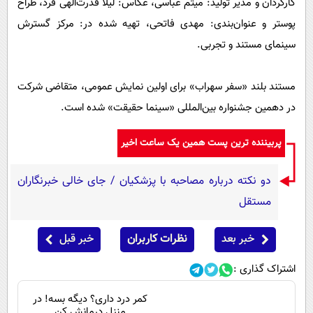
کارگردان و مدیر تولید: میثم عباسی، عکاس: لیلا قدرت‌الهی فرد، طراح
پوستر و عنوان‌بندی: مهدی فاتحی، تهیه شده در: مرکز گسترش
سینمای مستند و تجربی.
مستند بلند «سفر سهراب» برای اولین نمایش عمومی، متقاضی شرکت
در دهمین جشنواره بین‌المللی «سینما حقیقت» شده است.
پربیننده ترین پست همین یک ساعت اخیر
دو نکته درباره مصاحبه با پزشکیان / جای خالی خبرنگاران
مستقل
خبر بعد
نظرات کاربران
خبر قبل
اشتراک گذاری :
کمر درد داری؟ دیگه بسه! در
منزل درمانش کن