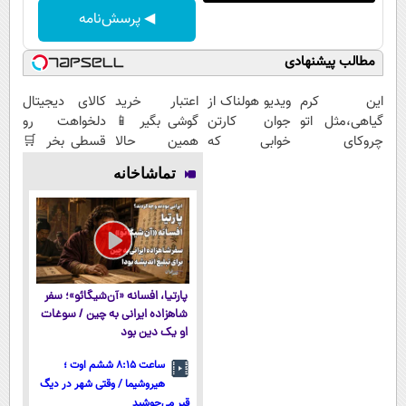
◀ پرسش‌نامه
مطالب پیشنهادی
این کرم
ویدیو هولناک از
اعتبار خرید
کالای دیجیتال
گیاهی،مثل اتو
جوان کارتن
گوشی بگیر 📱
دلخواهت رو
چروکای
خوابی که
همین حالا
قسطی بخر 🛒
پوستتوصاف
میلیاردر شد.
درخواست اعتبار
درخواست اعتبار
تماشاخانه
میکنه!50%تخفیف
آموزش رایگان
بده 🎯
بده 📌
پارتیا، افسانه «آن‌شیگائو»؛ سفر
شاهزاده ایرانی به چین / سوغات
او یک دین بود
ساعت ۸:۱۵ ششم اوت ؛
هیروشیما / وقتی شهر در دیگ
قیر می‌جوشید