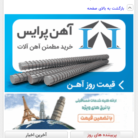
ساخت!!!
ویزیت
نصب آسان و
فناوری اروپا،
بازگشت به بالای صفحه
رایگان+پرداخت
پرداخت اقساطی
سبک و مقاوم |
اقساطی😍
💳 📍 تهران
پرداخت قسطی
پربیننده های روز
آخرین اخبار