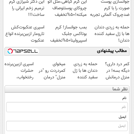
جوانسازی پوست
این کرم گیاهی،مثل اتو
این دکتر شیرازی کرم
صورت را با کرم
چروکای پوستتوصاف
ترمیم زخم ایرانی را
ضدچروک آلمانی تجربه
میکنه!50%تخفیف
ساخت!!!
کنید!
حمله به زردی دندان
بمب جوانساز! کرم
اسپری عنکبوت‌‌کش
ها با ژل سفید کننده
بوتاکس جلبک
تارومار ازبین‌برنده انواع
دندان!
اسپیرولینا50%تخفیف
عنکبوت
خرید40%تخفیف
مطالب پیشنهادی
کمر درد داری؟
حمله به زردی
میخوای
اسپری ازبین‌برنده
دیگه بسه! در
دندان ها با ژل
کمردردت رو "در
حشرات
منزل درمانش
سفید کننده
منزل" درمان
رختخواب،
کن
دندان!
کنی؟ (◂فیلم +
مناسب برای
نظر شما
(◀پرسش‌نامه)
خرید40%تخفیف
◂پرسش‌نامه)
مقابله با انواع
ساس
نام
ایمیل