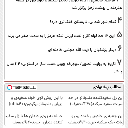
مراسم خاکسپاری کاوه کاویان بازیگر سینما و تلویزیون در قطعه
هنرمندان بهشت زهرا برگزار شد
4
کدام شهر شمالی، تابستان خنک‌تری دارد؟
5
این 16 خط لوله گاز و نفت ارزش تنگه هرمز را به سمت صفر می برند
6
دیدار پزشکیان با آیت الله مجتبی خامنه ای
7
تاریخ به روایت تصویر/ دوچرخه چوبی دست ساز در استونی؛ 114 سال
پیش
مطالب پیشنهادی
این ژل سفیدکننده دندوناتو در حد
با این روش توی خونه،سفیدی و
لمینت سفید میکنه(40%تخفیف)
زیبایی دندوناتو برگردون(40%off)
این جعبه ی جادویی خنده رو رو
حمله به زردی دندان ها با ژل سفید
لبات حک میکنه خرید40%تخفیف
کننده دندان! خرید40%تخفیف