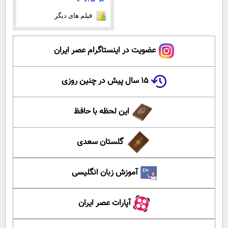
فیلم های دیگر
عضویت در اینستاگرام عصر ایران
۱۵ سال پیش در چنین روزی
این لحظه با حافظ
گلستان سعدی
آموزش زبان انگلیسی
آپارات عصر ایران