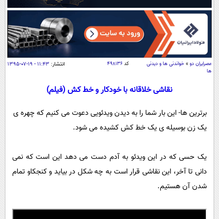
سیاسی
اقتصاد
جامعه
اقتصادی
ورزشی
اجتماعی
خودرو
عصرايران دو
»
خواندنی ها و دیدنی
کد
۴۹۸۱۳۶
انتشار:
۱۱:۴۳ - ۱۹-۰۷-۱۳۹۵
بین الملل
حوادث
ها
فرهنگ و هنر
سیاست خارجی
نقاشی خلاقانه با خودکار و خط کش (فیلم)
سلامت
علم و دانش
یک برش دانایی
برترین ها- این بار شما را به دیدن ویدئویی دعوت می کنیم که چهره ی
قرآن
فناوری و It
محیط زیست
یک زن بوسیله ی یک خط کش کشیده می شود.
گوناگون
علمی
سفر و تفریح
فیلم
سرگرمی
یک حسی که در این ویدئو به آدم دست می دهد این است که نمی
اخبار کریپتو
عصر ایران 2
اقتصاد
دانی تا آخر، این نقاشی قرار است به چه شکل در بیاید و کنجکاو تمام
باشگاه مغز
شدن آن هستیم.
آموزش زبان
خواندنی ها و دیدنی ها
ورزش
مجله تصویری سلاح
داستان کوتاه
سیاست