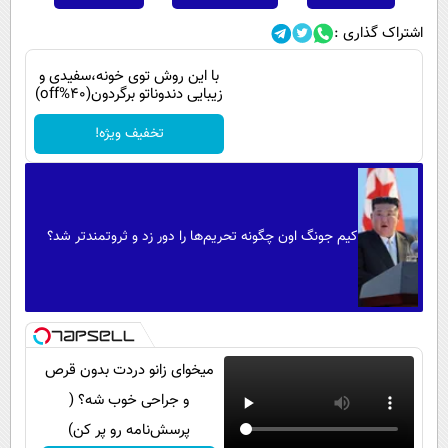
اشتراک گذاری :
با این روش توی خونه،سفیدی و
زیبایی دندوناتو برگردون(40%off)
تخفیف ویژه!
کیم جونگ اون چگونه تحریم‌ها را دور زد و ثروتمندتر شد؟
میخوای زانو دردت بدون قرص
و جراحی خوب شه؟ (
پرسش‌نامه رو پر کن)