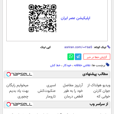
اپلیکیشن عصر ایران
لینک کوتاه:
کپی لینک
‌گزارش خطا در خبر
برچسب ها:
نقاشی خلاقانه
،
خودکار
،
خط کش
مطالب پیشنهادی
ویدیو هولناک از
آرتروز مفاصل
اسپری
میخوایم رایگان
جوان کارتن
خود را به طور
عنکبوت‌‌کش
بهت یاد بدیم
خوابی که
قطعی درمان
تارومار
چجوری
میلیاردر شد.
کنید!
ازبین‌برنده انواع
پولدارشی! باور
از سراسر وب
آموزش رایگان
◗پرسش‌نامه◖
عنکبوت
نداری امتحانش
مجانیه