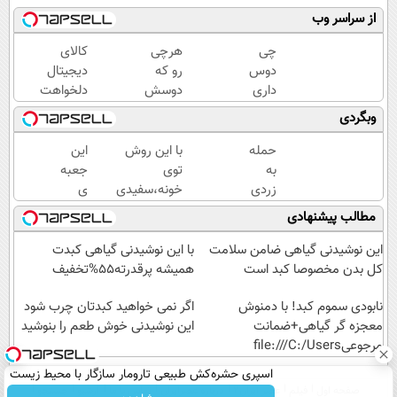
از سراسر وب
چی
هرچی
کالای
دوس
رو که
دیجیتال
داری
دوسش
دلخواهت
بخری
داری
رو قسطی
وبگردی
؟ PS5
قسطی
بخر 🛒
؟
بخر 💳
درخواست
حمله
با این روش
این
گوشی؟
خریدت
اعتبار بده
به
توی
جعبه
تا 100
رو با
📌
زردی
خونه،سفیدی
ی
میلیون
اعتبار
دندان
و زیبایی
جادویی
مطالب پیشنهادی
اعتبار
شروع
ها با
دندوناتو
خنده
بگیر و
کن 🚀
ژل
برگردون(40%off)
رو رو
این نوشیدنی گیاهی ضامن سلامت
با این نوشیدنی گیاهی کبدت
قسطی
سفید
لبات
کل بدن مخصوصا کبد است
همیشه پرقدرته55%تخفیف
بخر ✅
کننده
حک
دندان!
نابودی سموم کبد! با دمنوش
میکنه
اگر نمی خواهید کبدتان چرب شود
معجزه گر گیاهی+ضمانت
خرید40%تخفیف
خرید40%تخفیف
این نوشیدنی خوش طعم را بنوشید
مرجوعیfile:///C:/Users
اسپری حشره‌کش طبیعی تارومار سازگار با محیط زیست
صفحه اول
فیلم
عصر ایران۲
درباره عصرایران
تماس با ما
آرشیو
جستجو
و با محافظت طبیعی