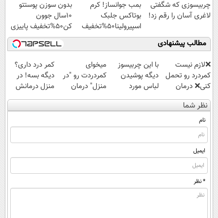
چربیسوزی که شگفتی
بمب جوانساز! کرم
بدون سوزن پوستتو
لاغری آسان را رقم زد!
بوتاکس جلبک
10سال جوون
اسپیرولینا50%تخفیف
کن50%تخفیف پاییزی
مطالب پیشنهادی
❌لازم نیست
با این چربیسوز
میخوای
کمر درد داری؟
کمردرد رو تحمل
دیگه پوشیدن
کمردردت رو "در
دیگه بسه! در
کنی❌ درمان
لباس مورد
منزل" درمان
منزل درمانش
بدون جراحی و
علاقت آرزو
کنی؟ (◂فیلم +
کن
نظر شما
قرص
نیست❗
◂پرسش‌نامه)
(◀پرسش‌نامه)
(پرسشنامه)
نام
ایمیل
* نظر