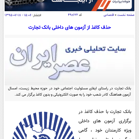
سیاسی
اقتصاد
صفحه نخست
»
اقتصادی
کد
۴۹۸۶۲۲
انتشار:
۱۵:۰۶ - ۱۸-۰۷-۱۳۹۵
جامعه
اقتصادی
حذف کاغذ از آزمون های داخلی بانک تجارت
ورزشی
اجتماعی
خودرو
بین الملل
حوادث
فرهنگ و هنر
سیاست خارجی
سلامت
علم و دانش
یک برش دانایی
قرآن
فناوری و It
محیط زیست
گوناگون
علمی
بانک تجارت در راستای ایفای مسئولیت اجتماعی خود در حوزه محیط زیست، امسال
سفر و تفریح
آزمون هماهنگ کادر شعب خود را به صورت الکترونیکی و بدون کاغذ برگزار می کند.
فیلم
سرگرمی
اخبار کریپتو
عصر ایران 2
اقتصاد
باشگاه مغز
بانک تجارت با حذف کاغذ در
آموزش زبان
خواندنی ها و دیدنی ها
ورزش
مجله تصویری سلاح
برگزاری آزمون های داخلی
داستان کوتاه
ویژه کارمندان خود ، گامی
سیاست