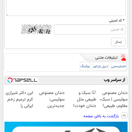
* کد امنیتی
اعتبارسنجی
دیزل ژنراتور
بوکینگ
از سراسر وب
دندان مصنوعی
🦷 سبک و
دندان مصنوعی
این دکتر شیرازی
سوئیسی | سبک،
طبیعی مثل
سوئیسی:
کرم ترمیم زخم
مقاوم، طبیعی!
دندان خودت!
جدیدترین
ایرانی را
ویزیت
نصب آسان و
فناوری اروپا،
ساخت!!!
بازگشت به بالای صفحه
رایگان+پرداخت
پرداخت اقساطی
سبک و مقاوم |
اقساطی😍
💳 📍 تهران
پرداخت قسطی