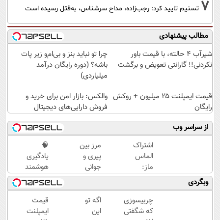
7
تسنیم تایید کرد: رجب‌زاده، مداح سرشناس، به‌قتل رسیده است
مطالب پیشنهادی
شیر‌آب ۴ حالته، با قیمت باور
چرا تو نباید بنز و بی‌ام‌و زیر پات
نکردنی!! گارانتی تعویض و برگشت
باشه؟ (دوره رایگان درآمد
میلیاردی)
قیمت ایمپلنت ۲۵ میلیون + روکش
والکس: بازار امن برای خرید و
رایگان
فروش دارایی‌های دیجیتال
از سراسر وب
اشتراک
مرز بین
🧠
الماس
پیری و
یادگیری
ماز:
جوانی
هوشمند
راهی به
پوستت
یعنی ماز!
وبگردی
سوی
کرم
جمع‌بندی
موفقیت
ضدچروک
تابستون
چربیسوزی
اگه تو
قیمت
کنکور!
جلبکه!40%تخفیف
رایگان رو
که شگفتی
این
ایمپلنت