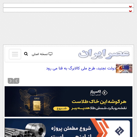
باز
نسخه اصلی
و
صفحه اول
دولت نجنبد، طرح ملی کالابرگ به فنا می رود
بسته
تماس با ما
کردن
آرشیو
منو
جستجو
نظرسنجی
آب و هوا
اوقات شرعی
پیوند ها
سواد زندگی