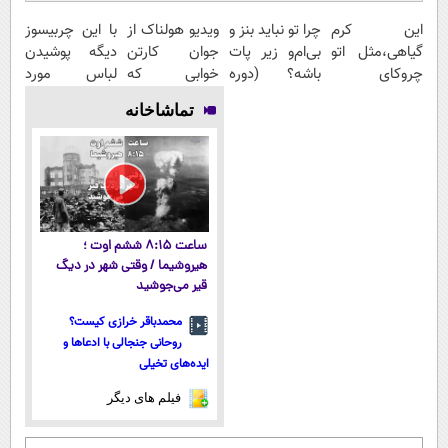
این کرم
چرا تو نباید بنز و
ویدیو هولناک از
با این چربیسوز
گیاهی،مثل اتو
بی‌ام‌و زیر پات
جوان کارتن
دیگه پوشیدن
چروکای
باشه؟ (دوره
خوابی که
لباس مورد
پوستتوصاف
رایگان درآمد
میلیاردر شد.
علاقت آرزو
تماشاخانه
میکنه!50%تخفیف
میلیاردی)
آموزش رایگان
نیست
ساعت ۸:۱۵ ششم اوت ؛
هیروشیما / وقتی شهر در دیگ
قیر می‌جوشید
محمدباقر خرازی کیست؟
روحانی جنجالی با ادعاها و
ایده‌های تخیلی
فیلم های دیگر