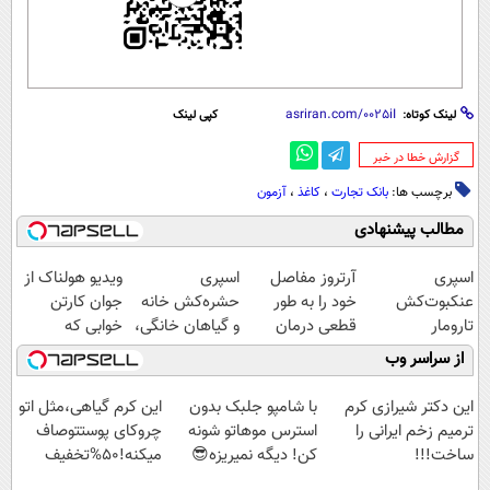
لینک کوتاه:
کپی لینک
‌گزارش خطا در خبر
برچسب ها:
بانک تجارت
،
کاغذ
،
آزمون
مطالب پیشنهادی
اسپری
آرتروز مفاصل
اسپری
ویدیو هولناک از
عنکبوت‌‌کش
خود را به طور
حشره‌کش خانه
جوان کارتن
تارومار
قطعی درمان
و گیاهان خانگی،
خوابی که
ازبین‌برنده انواع
کنید!
نابودکننده انواع
میلیاردر شد.
از سراسر وب
عنکبوت
◗پرسش‌نامه◖
حشرات خانگی و
آموزش رایگان
آفات
این دکتر شیرازی کرم
با شامپو جلبک بدون
این کرم گیاهی،مثل اتو
ترمیم زخم ایرانی را
استرس موهاتو شونه
چروکای پوستتوصاف
ساخت!!!
کن! دیگه نمیریزه😎
میکنه!50%تخفیف