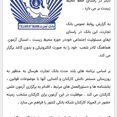
دیگر در راستای حفظ محیط
پیامک
سرگرمی
زیست بر می دارد .
روانشناسی
فناوری
آشپزی
گوناگون
به گزارش روابط عمومی بانک
دانلود
تجارت، این بانک در راستای
حوادث
ایفای مسئولیت اجتماعی خوددر حوزه محیط زیست ، امسال آزمون
محیط زیست
هماهنگ کادر شعب خود را به صورت الکترونیکی و بدون کاغذ برگزار
سلامت
می کند.
فرهنگی
بین الملل
بر اساس برنامه های بلند مدت بانک تجارت هرسال به منظور به
روزرسانی مستمر دانش کارکنان و آشنایی آنها با موضوعات قوانین ،
اجتماعی
بخشنامه ها و دستورالعمل های مرتبط ، اقدام به برگزاری آزمون علمی
حیات وحش
کارکنان می کند . موفقیت در این آزمون برای کارکنان منتخب زمینه
سیاست خارجی
حضور در المپیاد کارکنان شبکه بانکی کشور را فراهم می سازد .