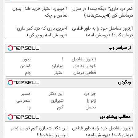
کمر درد داری؟ دیگه بسه! در منزل
۱ میلیارد اعتبار خرید طلا | بدون
درمانش کن (◀پرسش‌نامه)
ضامن و چک
آرتروز مفاصل خود را به طور قطعی
آخرین باری که درد کمر داری!
درمان کنید! ◗پرسش‌نامه◖
◗پرسش‌نامه رو پر کن◖
از سراسر وب
آرتروز مفاصل
۱
بدون
خود را به طور
میلیارد
ضامن
قطعی درمان
اعتبار
وام
کنید!
خرید
بگیر،
وبگردی
◗پرسش‌نامه◖
طلا |
طلا
بدون
بخر
چرا درد
این دکتر
مسیر
ضامن
😍
زانو را
شیرازی
همراهی
و چک
تحمل
کرم
و
می‌کنی؟
ترمیم
گزارش
مطالب پیشنهادی
خیلی
زخم
عملکرد
ساده
ایرانی را
گروه
آرتروز مفاصل خود را به طور قطعی
این دکتر شیرازی کرم ترمیم زخم
درمنزل
ساخت!!!
اسنپ
درمان کنید! ◗پرسش‌نامه◖
ایرانی را ساخت!!!