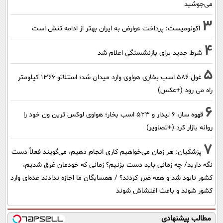
می‌جوشید
3
اکونومیست: پرداخت عوارض به ایران بهتر از ادامه تنش است
4
شرط جدید برای بازنشستگی اعلام شد
5
غول 586 اسب بخاری هواوی وارد میدان شد؛ استلاتو 1366 کیلومتر
راه می رود (+عکس)
6
قهوه ساز، 6 لیدار و 523 اسب بخار؛ هواوی لوکس ترین ون خود را
روانه بازار کرد (+تصاویر)
7
پزشکیان: هر زمان می‌خواهیم کاری انجام دهیم، می‌گویند فعلاً دست
نگه دارید/ چه زمانی باید دست بزنیم؟ زمانی که خودمان غرق شدیم،
کشور نابود شد و همه ضرر کردند؟ / همسایگان ما اجازه ندادند عده‌ای وارد
کشور شوند و باعث اغتشاش شوند
مطالب پیشنهادی