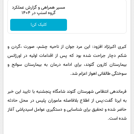
پیامک
سرگرمی
مسیر همراهی و گزارش عملکرد
گروه اسنپ در ۱۴۰۴
روانشناسی
فناوری
کلیک کن!
آشپزی
گوناگون
دانلود
حوادث
کبری اکبرنژاد افزود: این مرد جوان از ناحیه چشم، صورت ،گردن و
محیط زیست
شکم دچار جراحت شده بود که پس از اقدامات اولیه در اورژانس
سلامت
بیمارستان کارون گتوند، برای ادامه درمان به بیمارستان سوانح و
فرهنگی
سوختگی طالقانی اهواز اعزام شد.
بین الملل
فرماندهی انتظامی شهرستان گتوند شامگاه پنجشنبه با تایید این خبر
اجتماعی
به ایرنا گفت:پس از اطلاع بلافاصله ماموران پلیس در محل حادثه
حیات وحش
حاضر شده و تحقیق برای شناسایی و دستگیری عوامل اسیدپاشی آغاز
سیاست خارجی
شده است.