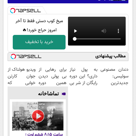
میخ کوب دستی فقط تا آخر
امروز حراج خورد!🔥
خرید با تخفیف
مطالب پیشنهادی
دندان مصنوعی
به پول نیاز
برای رهایی از
ویدیو هولناک از
سوئیسی:
داری؟ این دوره
بی پولی دیدن
جوان کارتن
جدیدترین
رایگان از شر بی
همین دوره
خوابی که
فناوری اروپا،
پولی خلاصت
رایگان کافیه!
میلیاردر شد.
تماشاخانه
سبک و مقاوم |
میکنه
(شمارتو وارد
آموزش رایگان
پرداخت قسطی
کن)
ساعت ۸:۱۵ ششم اوت ؛