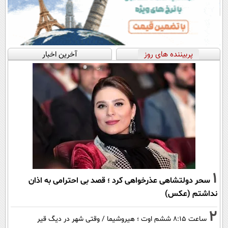
پربیننده های روز
آخرین اخبار
1
سحر دولتشاهی عذرخواهی کرد ؛ قصد بی احترامی به اذان
نداشتم (عکس)
2
ساعت ۸:۱۵ ششم اوت ؛ هیروشیما / وقتی شهر در دیگ قیر