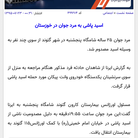
سیاسی
اقتصاد
صفحه نخست
»
اجتماعی
کد
۴۹۹۲۷۴
انتشار:
۰۰:۳۱ - ۲۳-۰۷-۱۳۹۵
جامعه
اقتصادی
اسید پاشی به مرد جوان در خوزستان
ورزشی
اجتماعی
خودرو
مرد جوان 25 ساله شامگاه پنجشنبه در شهر گتوند از سوی چند نفر به
بین الملل
حوادث
وسیله اسید مصدوم شد.
فرهنگ و هنر
سیاست خارجی
سلامت
علم و دانش
به گزارش ایرنا از شاهدان حادثه فرد مذکور هنگام مراجعه به منزل از
یک برش دانایی
قرآن
فناوری و It
سوی سرنشینان یکدستگاه خودروی وانت پیکان مورد حمله اسید پاشی
محیط زیست
قرار گرفت.
گوناگون
علمی
سفر و تفریح
فیلم
سرگرمی
اخبار کریپتو
مسئول اورژانس بیمارستان کارون گتوند شامگاه پنجشنبه به ایرنا
عصر ایران 2
اقتصاد
باشگاه مغز
گفت:این مرد جوان ساعت 19:55دقیقه به دلیل مصدومیت ناشی از
آموزش زبان
خواندنی ها و دیدنی ها
ورزش
مجله تصویری سلاح
اسید پاشی در خیابان امام خمینی(ره) با کمک اورژانس115 گتوند به
داستان کوتاه
سیاست
بیمارستان انتقال یافت.