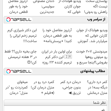
پولسازی سخت
ویدیو هولناک از
دندان مصنوعی
آرتروز مفاصل
نیست اگه
جوان کارتن
سوئیسی:
خود را به طور
راهش رو بدونی!
خوابی که
جدیدترین
قطعی درمان
" دوره رایگان "
میلیاردر شد.
فناوری اروپا،
کنید!
از سراسر وب
آموزش رایگان
سبک و مقاوم |
◗پرسش‌نامه◖
پرداخت قسطی
ویدیو هولناک از جوان
آرتروز مفاصل خود را
این دکتر شیرازی کرم
کارتن خوابی که
به طور قطعی درمان
ترمیم زخم ایرانی را
میلیاردر شد. آموزش
کنید! ◗پرسش‌نامه◖
ساخت!!!
رایگان
میدونستی 207 خودت
برای اولین بار در ایران
جای بخیه داری؟؟ فقط
رو میتونی روهوا
🇮🇷 این دکتر کرم
در 3 هفته ترمیمش
بفروشی؟اینجا سریع و
ترمیم کننده 23 روزه
کن!😍
راحت بفروش
ساخت!
مطالب پیشنهادی
کمر درد داری؟
درمان درد کمر
کمرد درد رو در
میخوای
دیگه بسه! در
بدون جراحی،
منزل درمان کن!
کمردردت رو "در
منزل درمانش
تزریق ◀
(◂فیلم +
منزل" درمان
کن
پرسش‌نامه رو پر
پرسش‌نامه)
کنی؟ (◂فیلم +
نظر شما
(◀پرسش‌نامه)
کن ▶
◂پرسش‌نامه)
نام