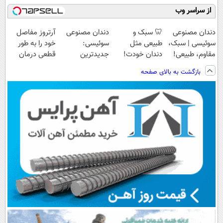
از سراسر وب
دندان مصنوعی
🦷 سبک و
دندان مصنوعی
آرتروز مفاصل
سوئیسی | سبک،
طبیعی مثل
سوئیسی:
خود را به طور
مقاوم، طبیعی!
دندان خودت!
جدیدترین
قطعی درمان
ویزیت
نصب آسان و
فناوری اروپا،
کنید!
بازگشت به بالای صفحه
رایگان+پرداخت
پرداخت اقساطی
سبک و مقاوم |
◗پرسش‌نامه◖
اقساطی😍
💳 📍 تهران
پرداخت قسطی