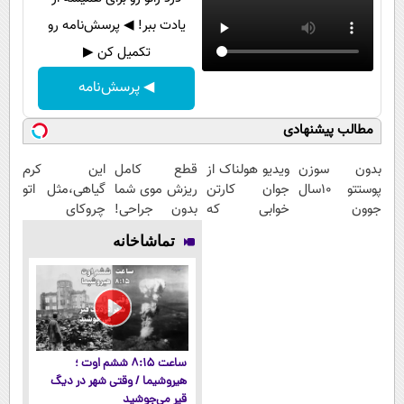
یادت ببر! ◀ پرسش‌نامه رو
تکمیل کن ▶
◀ پرسش‌نامه
مطالب پیشنهادی
بدون سوزن
ویدیو هولناک از
قطع کامل
این کرم
پوستتو 10سال
جوان کارتن
ریزش موی شما
گیاهی،مثل اتو
جوون
خوابی که
بدون جراحی!
چروکای
کن50%تخفیف
میلیاردر شد.
شامپوجلبک
پوستتوصاف
تماشاخانه
پاییزی
آموزش رایگان
تضمین کیفیت
میکنه!50%تخفیف
ساعت ۸:۱۵ ششم اوت ؛
هیروشیما / وقتی شهر در دیگ
قیر می‌جوشید