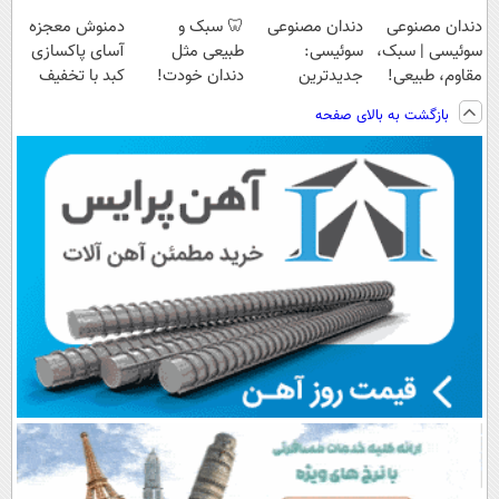
دندان مصنوعی
دندان مصنوعی
🦷 سبک و
دمنوش معجزه
سوئیسی | سبک،
سوئیسی:
طبیعی مثل
آسای پاکسازی
مقاوم، طبیعی!
جدیدترین
دندان خودت!
کبد با تخفیف
ویزیت
فناوری اروپا،
نصب آسان و
ویژه
بازگشت به بالای صفحه
رایگان+پرداخت
سبک و مقاوم |
پرداخت اقساطی
اقساطی😍
پرداخت قسطی
💳 📍 تهران