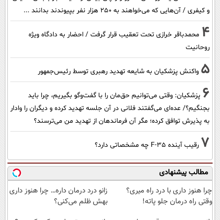
و کیفری / آن‌هایی که می‌خواهند به ۲۵۰ هزار نفر بپیوندند بدانند ...
4
محمدباقر خرازی تحت تعقیب قرار گرفت / احضار به دادگاه ویژه
روحانیت
5
واکنش پزشکیان به شایعه تهدید رهبری توسط رئیس‌جمهور
6
پزشکیان: وقتی می‌توانیم حق‌مان را با گفت‌وگو بگیریم، چرا باید
بجنگیم؟/ عده‌ای می‌گفتند فلانی در آن جلسه تهدید کرده و دیگران را وادار
به پذیرش توافق کرده؛ مگر آن فرماندهان از تهدید من می‌ترسند؟
7
رقیب آینده F-35 چه مشخصاتی دارد؟
مطالب پیشنهادی
چرا هنوز داری با درد راه میری؟
زانو درد درمان داره… چرا هنوز داری
وقتی راه درمان جلو پاته!
بهش ظلم می‌کنی؟