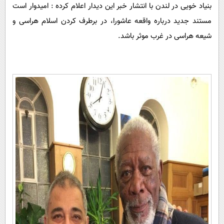
پیامک
بنیاد خویی در لندن با انتشار خبر این دیدار اعلام کرده : امیدوار است
سرگرمی
مستند جدید درباره واقعه عاشورا، در برطرف کردن اسلام هراسی و
روانشناسی
فناوری
شیعه هراسی در غرب موثر باشد.
آشپزی
گوناگون
دانلود
حوادث
محیط زیست
سلامت
فرهنگی
بین الملل
اجتماعی
حیات وحش
سیاست خارجی