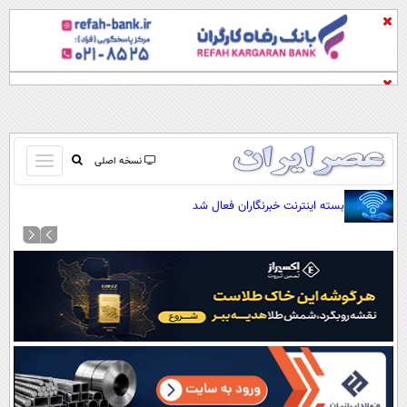
باز
نسخه اصلی
و
صفحه اول
بسته اینترنت خبرنگاران فعال شد
بسته
تماس با ما
کردن
آرشیو
منو
جستجو
نظرسنجی
آب و هوا
اوقات شرعی
پیوند ها
سواد زندگی