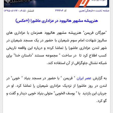
سیاسی
اقتصاد
صفحه نخست
»
فرهنگی/هنری
کد
۴۹۹۴۰۴
انتشار:
۰۹:۵۱ - ۲۴-۰۷-۱۳۹۵
جامعه
اقتصادی
هنرپیشه مشهور هالیوود در عزاداری عاشورا (+عکس)
ورزشی
اجتماعی
خودرو
"مورگان فریمن" هنرپیشه مشهور هالیوود همزمان با عزاداری های
بین الملل
حوادث
سالروز شهادت امام سوم شیعیان با حضور در یک مسجد شیعیان در
فرهنگ و هنر
سیاست خارجی
سلامت
شهر لندن عزاداری عاشورا را تماشا کرده و درباره این واقعه تاریخی
علم و دانش
کسب اطلاع کرد تا در ساخت " مجموعه مستند "داستان خدا" برای
یک برش دانایی
قرآن
فناوری و It
شبکه نشنال جئوگرافی از آن استفاده کند.
محیط زیست
گوناگون
علمی
سفر و تفریح
به گزارش
عصر ایران
" فریمن " با حضور در مسجد بنیاد " خوبی" در
فیلم
سرگرمی
اخبار کریپتو
لندن در روز عاشورا از نزدیک عزاداری شیعیان را تماشا کرد. او در
عصر ایران 2
اقتصاد
باشگاه مغز
جریان این بازدید با " یوسف الخویی" متولی بنیاد خویی دیدار و گفت و
آموزش زبان
خواندنی ها و دیدنی ها
ورزش
مجله تصویری سلاح
گو کرد.
داستان کوتاه
سیاست