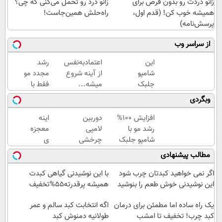
زانو دردت رو بدون قرص برای
زانو درد رو تحمل می‌کنی که چی؟
همیشه خوب کن! (قدم اول،
راه‌حلش همین‌جاست!
پرسش‌نامه)
از سراسر وب
این
اعتمادبه‌نفس
رشد
شامپو
از آینه شروع
مجدد مو
جلبک
میشه...
فقط با
یه تنه
این
وبگردی
جلوی
شامپو
ریزش
ممکنه(45%
افزایش 100%
دوربین
اینه
موهاتو
تخفیف
رشد مو با
لامپی
معجزه
میگیره۴۰٪تخفیف
در خرید
شامپو جلبک
چرخشی
ی
فوری)
تحت لیسانس
360
شامپو
مطالب پیشنهادی
آلمان+تخفیف
درجه
جلبک
فقط
آلمانی!
اگر نمی خواهید کبدتان چرب شود
با این نوشیدنی گیاهی کبدت
امروز
با
این نوشیدنی خوش طعم را بنوشید
همیشه پرقدرته55%تخفیف
حراج
تخفیف
یک راه ساده اما مطمئن برای درمان
شد🔥
ویژه
اگه انتخابت کبد سالم و عمر
کبد چرب! تخفیف تا امشب
پرداخت
طولانیه دمنوش کبد
بخر