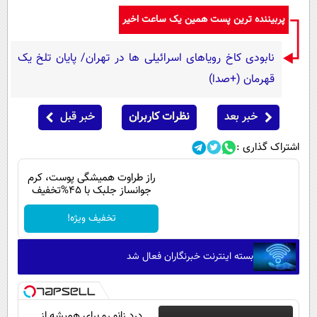
پربیننده ترین پست همین یک ساعت اخیر
نابودی کاخ رویاهای اسرائیلی ها در تهران/ پایان تلخ یک
قهرمان (+صدا)
خبر بعد
نظرات کاربران
خبر قبل
اشتراک گذاری :
راز طراوت همیشگی پوست، کرم
جوانساز جلبک با 45%تخفیف
تخفیف ویژه!
بسته اینترنت خبرنگاران فعال شد
درد زانو رو برای همیشه از