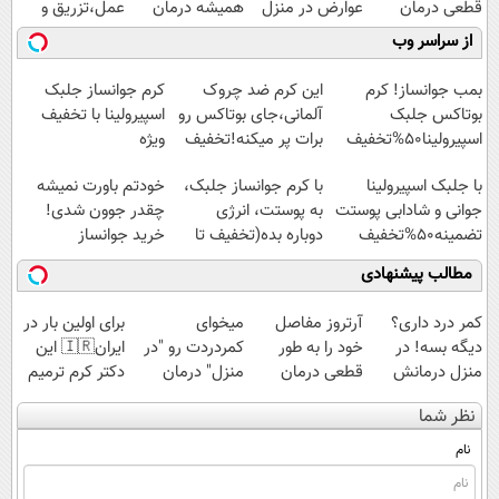
قطعی درمان
عوارض در منزل
همیشه درمان
عمل،تزریق و
کنید!
(◂پرسش‌نامه)
کن!
دارو
از سراسر وب
◗پرسش‌نامه◖
◗پرسش‌نامه◖
(◂پرسش‌نامه)
بمب جوانساز! کرم
این کرم ضد چروک
کرم جوانساز جلبک
بوتاکس جلبک
آلمانی،جای بوتاکس رو
اسپیرولینا با تخفیف
اسپیرولینا50%تخفیف
برات پر میکنه!تخفیف
ویژه
تا امشب
با جلبک اسپیرولینا
با کرم جوانساز جلبک،
خودتم باورت نمیشه
جوانی و شادابی پوستت
به پوستت، انرژی
چقدر جوون شدی!
تضمینه50%تخفیف
دوباره بده(تخفیف تا
خرید جوانساز
امشب)
اسپیرولینا با تخفیف
مطالب پیشنهادی
ویژه
کمر درد داری؟
آرتروز مفاصل
میخوای
برای اولین بار در
دیگه بسه! در
خود را به طور
کمردردت رو "در
ایران🇮🇷 این
منزل درمانش
قطعی درمان
منزل" درمان
دکتر کرم ترمیم
کن
کنید!
کنی؟ (◂فیلم +
کننده 23 روزه
نظر شما
(◀پرسش‌نامه)
◂پرسش‌نامه▸
◂پرسش‌نامه)
ساخت!
نام