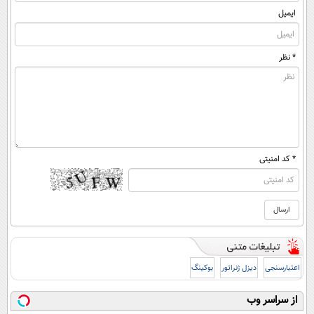
ایمیل
* نظر
* کد امنیتی
اعتبارسنجی
دیزل ژنراتور
بوکینگ
از سراسر وب