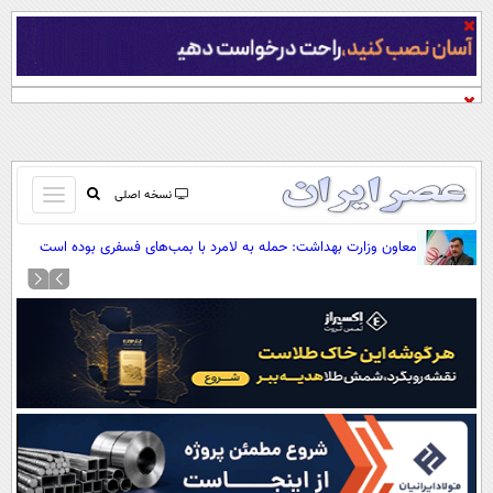
باز
نسخه اصلی
و
صفحه اول
معاون وزارت بهداشت: حمله به لامرد با بمب‌های فسفری بوده است
بسته
تماس با ما
کردن
آرشیو
منو
جستجو
نظرسنجی
آب و هوا
اوقات شرعی
پیوند ها
سواد زندگی