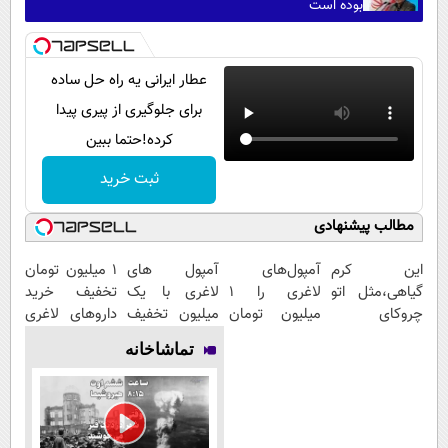
بوده است
عطار ایرانی یه راه حل ساده
برای جلوگیری از پیری پیدا
کرده!حتما ببین
ثبت خرید
مطالب پیشنهادی
این کرم
آمپول‌های
آمپول های
1 میلیون تومان
گیاهی،مثل اتو
لاغری را ۱
لاغری با یک
تخفیف خرید
چروکای
میلیون تومان
میلیون تخفیف
داروهای لاغری
پوستتوصاف
ارزان‌تر از
| ارسال از
با ارسال از
تماشاخانه
میکنه!50%تخفیف
همه‌جا بخر!
داروخانه های
داروخانه و پک
معتبر
یخ!