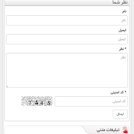
نظر شما
(◀پرسش‌نامه)
ساخت!
کن ▶
◂پرسش‌نامه)
نام
ایمیل
* نظر
* کد امنیتی