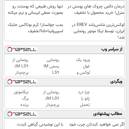
درمان دائمی چروک های پوستی در
تنها روش طبیعی که پوستت رو
منزل! خرید محصول با تخفیف
بصورت عمقی ابرسانی و نرم میکنه
لوکس‌ترین شاسی‌بلند EREV در
بمب جوانساز! کرم بوتاکس جلبک
ایران، توسط نیکا موتور رونمایی
اسپیرولینا50%تخفیف
شد!
از سراسر وب
ورود یک
رونمایی
رونمایی از
غول
رسمی IM
IM LS9،
لوکس و
LS9
پرچم‌دار
هوشمند
لوکس‌ترین
فوق‌لوکس
وبگردی
به ایران،
EREV در
EREV
IM LS9
ایران
وارد بازار
چرا درد
رونمایی از
نیکاموتور
رسماً
ایران شد
زانو را
IM LS9،
برگ
رونمایی
تحمل
پرچم‌دار
برنده
شد
می‌کنی؟
فوق‌لوکس
جدیدش
مطالب پیشنهادی
خیلی
EREV
را رو کرد،
ساده
وارد بازار
IM LS9
اگر نمی خواهید کبدتان چرب شود
با این نوشیدنی گیاهی کبدت