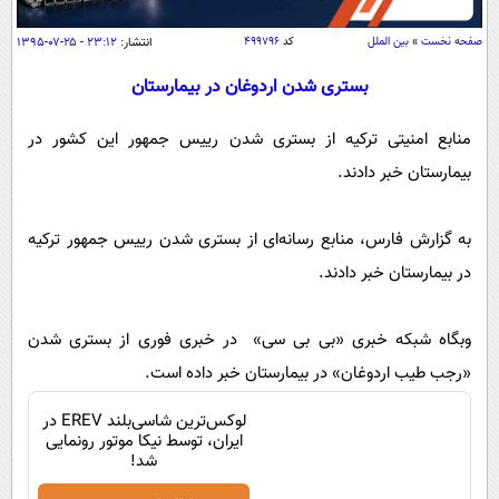
سیاسی
صفحه نخست
»
بین الملل
کد
۴۹۹۷۹۶
انتشار:
۲۳:۱۲ - ۲۵-۰۷-۱۳۹۵
اقتصاد
جامعه
بستری شدن اردوغان در بیمارستان
اقتصادی
ورزشی
اجتماعی
خودرو
منابع امنیتی ترکیه از بستری شدن رییس جمهور این کشور در
بین الملل
حوادث
بیمارستان خبر دادند.
فرهنگ و هنر
سیاست خارجی
سلامت
علم و دانش
به گزارش فارس، منابع رسانه‌ای از بستری شدن رییس جمهور ترکیه
یک برش دانایی
در بیمارستان خبر دادند.
قرآن
فناوری و It
محیط زیست
گوناگون
علمی
سفر و تفریح
وبگاه شبکه خبری «بی بی سی» در خبری فوری از بستری شدن
فیلم
سرگرمی
اخبار کریپتو
«رجب طیب اردوغان» در بیمارستان خبر داده است.
عصر ایران 2
اقتصاد
باشگاه مغز
لوکس‌ترین شاسی‌بلند EREV در
آموزش زبان
خواندنی ها و دیدنی ها
ورزش
مجله تصویری سلاح
ایران، توسط نیکا موتور رونمایی
شد!
داستان کوتاه
سیاست