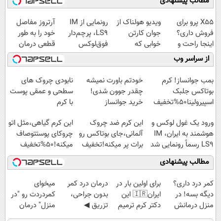
مطالب پیشنهادی
X55 پرو برای
ویدیو هولناک از
رونمایی از IM
آرتروز مفاصل
فروش داری؟
جوان کارتن
LS9، پرچم‌دار
خود را به طور
اینجا راحت و
خوابی که
فوق‌لوکس
قطعی درمان
سریع بفروشش
میلیاردر شد.
EREV وارد بازار
کنید!
از سراسر وب
آموزش رایگان
ایران شد
◗پرسش‌نامه◖
بمب جوانساز! کرم
خودتم باورت نمیشه
نابودی چروک های
بوتاکس جلبک
چقدر جوون شدی!
سطحی و عمقی پوست
اسپیرولینا50%تخفیف
خرید جوانساز
با کرم
اسپیرولینا با تخفیف
آلمانی(45%تخفیف)
ورود یک غول لوکس و
این کرم ضد چروک
این کرم گیاهی،مثل اتو
ویژه
هوشمند به ایران، IM
آلمانی،جای بوتاکس رو
چروکای پوستتوصاف
LS9 رسماً رونمایی شد
برات پر میکنه!تخفیف
میکنه!50%تخفیف
تا امشب
مطالب پیشنهادی
کمر درد داری؟
برای اولین بار در
درمان درد کمر
میخوای
دیگه بسه! در
ایران🇮🇷 این
بدون جراحی،
کمردردت رو "در
منزل درمانش
دکتر کرم ترمیم
تزریق ◀
منزل" درمان
کن
کننده 23 روزه
پرسش‌نامه رو پر
کنی؟ (◂فیلم +