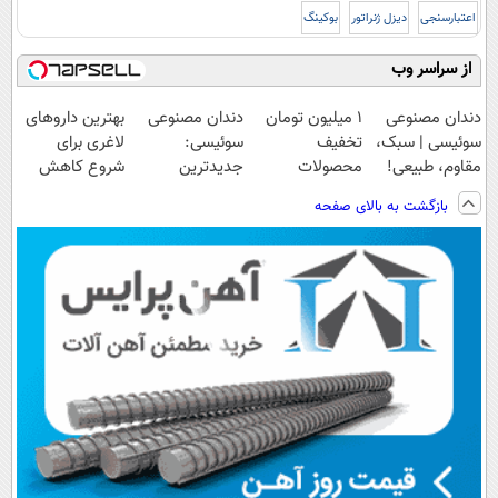
اعتبارسنجی
دیزل ژنراتور
بوکینگ
از سراسر وب
دندان مصنوعی
۱ میلیون تومان
دندان مصنوعی
بهترین داروهای
سوئیسی | سبک،
تخفیف
سوئیسی:
لاغری برای
مقاوم، طبیعی!
محصولات
جدیدترین
شروع کاهش
ویزیت
لاغری؛ یک قدم
فناوری اروپا،
وزن، ارسال از
بازگشت به بالای صفحه
رایگان+پرداخت
نزدیک‌تر به
سبک و مقاوم |
داروخانه های
اقساطی😍
شروع کاهش
پرداخت قسطی
نزدیکت!
وزن