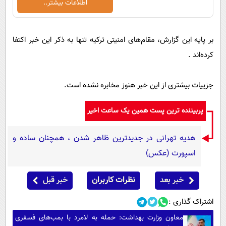
اطلاعات بیشتر..
پیامک
سرگرمی
روانشناسی
فناوری
بر پایه این گزارش، مقام‌های امنیتی ترکیه تنها به ذکر این خبر اکتفا
آشپزی
گوناگون
کرده‌اند .
دانلود
حوادث
محیط زیست
جزییات بیشتری از این خبر هنوز مخابره نشده است.
سلامت
پربیننده ترین پست همین یک ساعت اخیر
فرهنگی
بین الملل
هدیه تهرانی در جدیدترین ظاهر شدن ، همچنان ساده و
اسپورت (عکس)
اجتماعی
حیات وحش
خبر بعد
نظرات کاربران
خبر قبل
سیاست خارجی
اشتراک گذاری :
معاون وزارت بهداشت: حمله به لامرد با بمب‌های فسفری