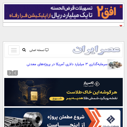
باز
نسخه اصلی
و
صفحه اول
سرمایه‌گذاری ۳ میلیارد دلاری آمریکا در پروژه‌های معدنی
بسته
تماس با ما
کردن
آرشیو
منو
جستجو
نظرسنجی
آب و هوا
اوقات شرعی
پیوند ها
سواد زندگی