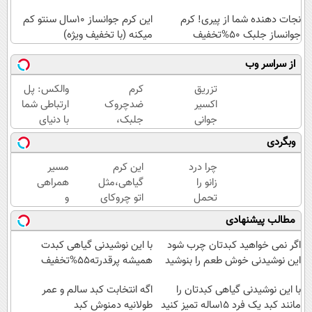
نجات دهنده شما از پیری! کرم
این کرم جوانساز 10سال سنتو کم
جوانساز جلبک 50%تخفیف
میکنه (با تخفیف ویژه)
از سراسر وب
تزریق
کرم
والکس: پل
اکسیر
ضدچروک
ارتباطی شما
جوانی
جلبک،
با دنیای
به
جوانسازی
سرمایه‌گذاری
وبگردی
پوست
طبیعی
دیجیتال
بدون
پوست
چرا درد
این کرم
مسیر
سوزن40%تخفیف
شما40%تخفیف
زانو را
گیاهی،مثل
همراهی
تحمل
اتو چروکای
و
می‌کنی؟
پوستتوصاف
گزارش
مطالب پیشنهادی
خیلی
میکنه!50%تخفیف
عملکرد
ساده
گروه
اگر نمی خواهید کبدتان چرب شود
با این نوشیدنی گیاهی کبدت
درمنزل
اسنپ
این نوشیدنی خوش طعم را بنوشید
همیشه پرقدرته55%تخفیف
درمانش
در
کن
با این نوشیدنی گیاهی کبدتان را
۱۴۰۴
اگه انتخابت کبد سالم و عمر
مانند کبد یک فرد 15ساله تمیز کنید
طولانیه دمنوش کبد