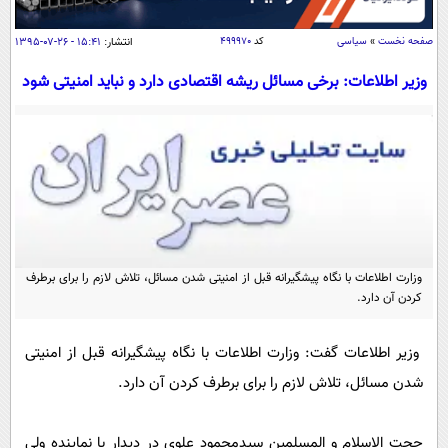
سیاسی
اقتصاد
صفحه نخست
»
سیاسی
کد
۴۹۹۹۷۰
انتشار:
۱۵:۴۱ - ۲۶-۰۷-۱۳۹۵
جامعه
اقتصادی
وزیر اطلاعات: برخی مسائل ریشه اقتصادی دارد و نباید امنیتی شود
ورزشی
اجتماعی
خودرو
بین الملل
حوادث
فرهنگ و هنر
سیاست خارجی
سلامت
علم و دانش
یک برش دانایی
قرآن
فناوری و It
محیط زیست
گوناگون
وزارت اطلاعات با نگاه پیشگیرانه قبل از امنیتی شدن مسائل، تلاش لازم را برای برطرف
علمی
سفر و تفریح
کردن آن دارد.
فیلم
سرگرمی
اخبار کریپتو
عصر ایران 2
اقتصاد
باشگاه مغز
وزیر اطلاعات گفت: وزارت اطلاعات با نگاه پیشگیرانه قبل از امنیتی
آموزش زبان
خواندنی ها و دیدنی ها
شدن مسائل، تلاش لازم را برای برطرف کردن آن دارد.
ورزش
مجله تصویری سلاح
داستان کوتاه
سیاست
حجت الاسلام و المسلمین سیدمحمود علوی در دیدار با نماینده ولی