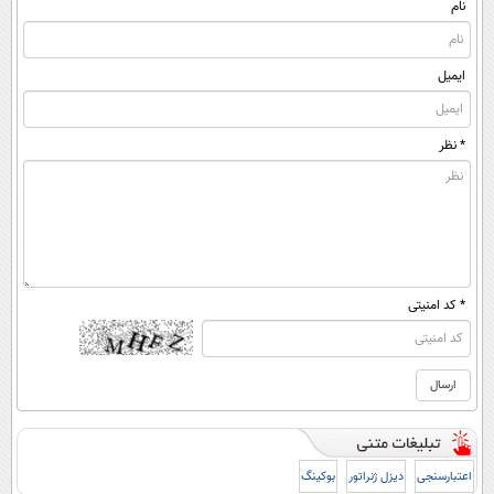
نام
ایمیل
* نظر
* کد امنیتی
اعتبارسنجی
دیزل ژنراتور
بوکینگ