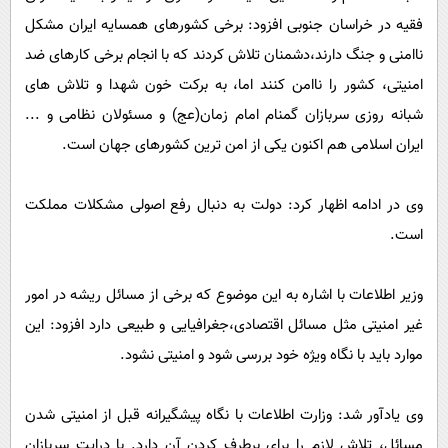
پیامک
سرگرمی
فقیه در خراسان جنوبی افزود: برخی کشورهای همسایه ایران مشکل
روانشناسی
فناوری
ناامنی و جنگ دارند،دشمنان تلاش کردند که با انجام برخی کارهای ضد
آشپزی
امنیتی، کشور را ناامن کنند اما، به برکت خون شهدا و تلاش های
گوناگون
شبانه روزی سربازان گمنام امام زمان(عج) و مسئولان نظامی و ...
دانلود
حوادث
ایران اسلامی هم اکنون یکی از امن ترین کشورهای جهان است.
محیط زیست
سلامت
وی در ادامه اظهار کرد: دولت به دنبال رفع اصولی مشکلات مملکت
فرهنگی
است.
بین الملل
وزیر اطلاعات با اشاره به این موضوع که برخی از مسائل ریشه در امور
اجتماعی
غیر امنیتی مثل مسائل اقتصادی،جغرافیایی و طبیعی دارد افزود: این
حیات وحش
موارد باید با نگاه ویژه خود بررسی شود و امنیتی نشود.
سیاست خارجی
وی یادآور شد: وزارت اطلاعات با نگاه پیشگیرانه قبل از امنیتی شدن
مسائل، تلاش لازم را برای برطرف کردن آن دارد. با درایت سربازان