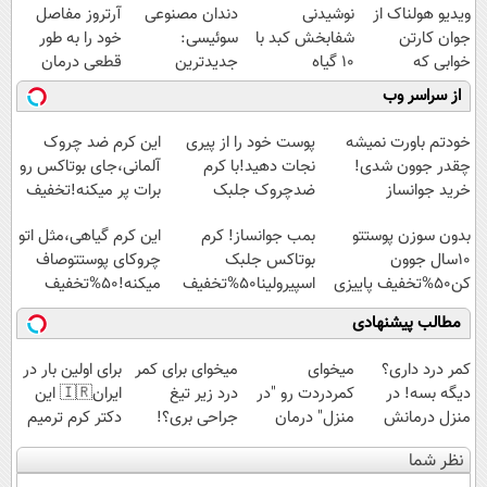
ویدیو هولناک از
نوشیدنی
دندان مصنوعی
آرتروز مفاصل
جوان کارتن
شفابخش کبد با
سوئیسی:
خود را به طور
خوابی که
10 گیاه
جدیدترین
قطعی درمان
میلیاردر شد.
موثر(تخفیف تا
فناوری اروپا،
کنید!
از سراسر وب
آموزش رایگان
امشب)
سبک و مقاوم |
◗پرسش‌نامه◖
پرداخت قسطی
خودتم باورت نمیشه
پوست خود را از پیری
این کرم ضد چروک
چقدر جوون شدی!
نجات دهید!با کرم
آلمانی،جای بوتاکس رو
خرید جوانساز
ضدچروک جلبک
برات پر میکنه!تخفیف
اسپیرولینا با تخفیف
تا امشب
بدون سوزن پوستتو
بمب جوانساز! کرم
این کرم گیاهی،مثل اتو
ویژه
10سال جوون
بوتاکس جلبک
چروکای پوستتوصاف
کن50%تخفیف پاییزی
اسپیرولینا50%تخفیف
میکنه!50%تخفیف
مطالب پیشنهادی
کمر درد داری؟
میخوای
میخوای برای کمر
برای اولین بار در
دیگه بسه! در
کمردردت رو "در
درد زیر تیغ
ایران🇮🇷 این
منزل درمانش
منزل" درمان
جراحی بری؟!
دکتر کرم ترمیم
کن
کنی؟ (◂فیلم +
◗پرسش‌نامه رو
کننده 23 روزه
نظر شما
(◀پرسش‌نامه)
◂پرسش‌نامه)
پر کن◖
ساخت!