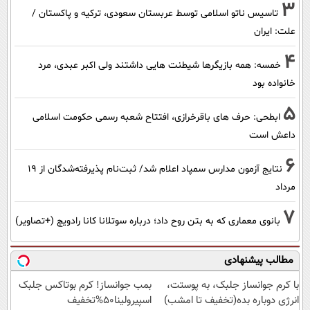
3
تاسیس ناتو اسلامی توسط عربستان سعودی، ترکیه و پاکستان /
علت: ایران
4
خمسه: همه بازیگرها شیطنت هایی داشتند ولی اکبر عبدی، مرد
خانواده بود
5
ابطحی: حرف های باقرخرازی، افتتاح شعبه رسمی حکومت اسلامی
داعش است
6
نتایج آزمون مدارس سمپاد اعلام شد/ ثبت‌نام پذیرفته‌شدگان از ۱۹
مرداد
7
بانوی معماری که به بتن روح داد؛ درباره سوتلانا کانا رادویچ (+تصاویر)
مطالب پیشنهادی
با کرم جوانساز جلبک، به پوستت،
بمب جوانساز! کرم بوتاکس جلبک
انرژی دوباره بده(تخفیف تا امشب)
اسپیرولینا50%تخفیف