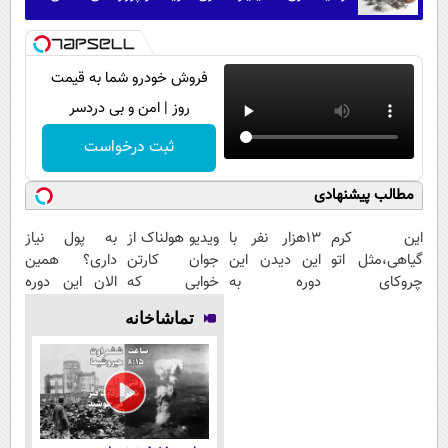
فروش خودرو شما به قیمت
روز | امن و بی دردسر
ثبت درخواست
مطالب پیشنهادی
این کرم
13هزار نفر با
ویدیو هولناک از
به پول نیاز
گیاهی،مثل اتو
این دیدن این
جوان کارتن
داری؟ همین
چروکای
دوره به
خوابی که
الان این دوره
پوستتوصاف
آرزوهاشون
میلیاردر شد.
رایگان رو شرکت
تماشاخانه
میکنه!50%تخفیف
رسیدن |
آموزش رایگان
کن تا دیر
ثبت‌‌نام رایگان
نشده!