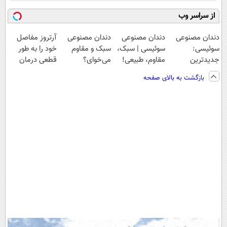
از سراسر وب
دندان مصنوعی
دندان مصنوعی
دندان مصنوعی
آرتروز مفاصل
سوئیسی:
سوئیسی | سبک،
سبک و مقاوم
خود را به طور
جدیدترین
مقاوم، طبیعی!
می‌خوای؟
قطعی درمان
فناوری اروپا،
ویزیت
پرداخت اقساطی
کنید!
بازگشت به بالای صفحه
سبک و مقاوم |
رایگان+پرداخت
هم داریم!😍 |
◗پرسش‌نامه◖
پرداخت قسطی
اقساطی😍
📍تهران