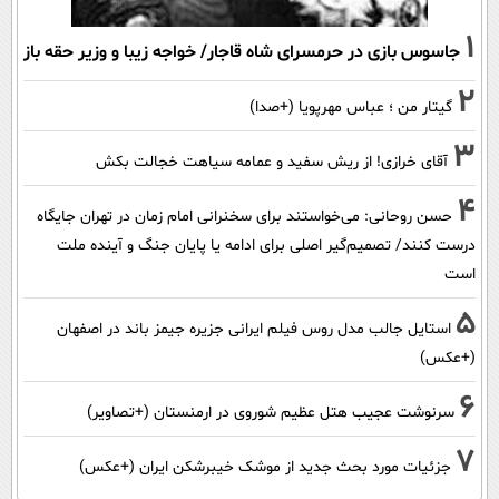
1
جاسوس بازی در حرمسرای شاه قاجار/ خواجه زیبا و وزیر حقه باز
2
گیتار من ؛ عباس مهرپویا (+صدا)
3
آقای خرازی! از ریش سفید و عمامه سیاهت خجالت بکش
4
حسن روحانی: می‌خواستند برای سخنرانی امام زمان در تهران جایگاه
درست کنند/ تصمیم‌گیر اصلی برای ادامه یا پایان جنگ و آینده ملت
است
5
استایل جالب مدل روس فیلم ایرانی جزیره جیمز باند در اصفهان
(+عکس)
6
سرنوشت عجیب هتل عظیم شوروی در ارمنستان (+تصاویر)
7
جزئیات مورد بحث جدید از موشک خیبرشکن ایران (+عکس)