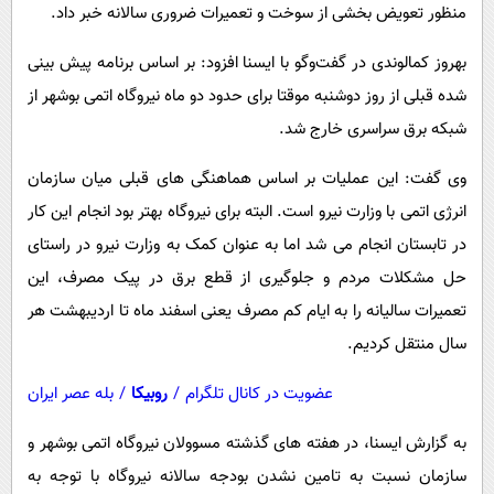
پیامک
منظور تعویض بخشی از سوخت و تعمیرات ضروری سالانه خبر داد.
سرگرمی
روانشناسی
فناوری
بهروز کمالوندی در گفت‌وگو با ایسنا افزود: بر اساس برنامه پیش بینی
آشپزی
گوناگون
شده قبلی از روز دوشنبه موقتا برای حدود دو ماه نیروگاه اتمی بوشهر از
شبکه برق سراسری خارج شد.
دانلود
حوادث
محیط زیست
وی گفت: این عملیات بر اساس هماهنگی های قبلی میان سازمان
انرژی اتمی با وزارت نیرو است. البته برای نیروگاه بهتر بود انجام این کار
سلامت
در تابستان انجام می شد اما به عنوان کمک به وزارت نیرو در راستای
فرهنگی
حل مشکلات مردم و جلوگیری از قطع برق در پیک مصرف، این
بین الملل
تعمیرات سالیانه را به ایام کم مصرف یعنی اسفند ماه تا اردیبهشت هر
اجتماعی
سال منتقل کردیم.
حیات وحش
عضویت در کانال تلگرام
/
روبیکا
/
بله عصر ایران
سیاست خارجی
به گزارش ایسنا، در هفته های گذشته مسوولان نیروگاه اتمی بوشهر و
سازمان نسبت به تامین نشدن بودجه سالانه نیروگاه با توجه به