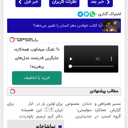
خبر بعد
نظرات کاربران
خبر قبل
اشتراک گذاری :
آیا کتاب خواندن مغز انسان را تغییر می‌دهد؟
🔩 تفنگ میخکوب همه‌کاره،
جایگزین قدرتمند مدل‌های
پرهزینه!
خرید با تخفیف
مطالب پیشنهادی
مسیر همراهی و
دندان مصنوعی
برای اولین بار در
1بار برای
گزارش عملکرد
سوئیسی:
ایران🇮🇷 این
همیشه
گروه اسنپ در
جدیدترین
دکتر کرم ترمیم
زانودردت
۱۴۰۴
فناوری اروپا،
کننده 23 روزه
رودرمان کن!
تماشاخانه