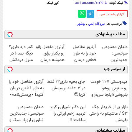
لینک کوتاه:
کپی لینک
‌گزارش خطا در خبر
برچسب ها:
نیروگاه اتمی
،
بوشهر
مطالب پیشنهادی
دندان مصنوعی
آرتروز مفاصل
آرتروز مفصل زانو
کمر درد داری؟
سوئیسی:
خود را به طور
رو یکبار برای
دیگه بسه! در
جدیدترین
قطعی درمان
همیشه درمان
منزل درمانش
فناوری اروپا،
کنید!
کن!
کن
از سراسر وب
سبک و مقاوم |
◗پرسش‌نامه◖
◗پرسش‌نامه◖
(◀پرسش‌نامه)
پرداخت قسطی
میدونستی 207 خودت
جای بخیه داری؟؟ فقط
آرتروز مفاصل خود را
رو میتونی روهوا
در 3 هفته ترمیمش
به طور قطعی درمان
بفروشی؟اینجا سریع و
کن!😍
کنید! ◗پرسش‌نامه◖
راحت بفروش
بازار پر از خریدار جک
این دکتر شیرازی کرم
دندان مصنوعی
S3 / ماشینتو به راحتی
ترمیم زخم ایرانی را
سوئیسی: جدیدترین
بفروش
ساخت!!!
فناوری اروپا، سبک و
مقاوم | پرداخت
مطالب پیشنهادی