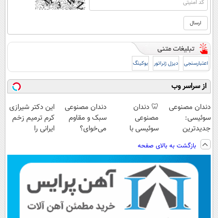
اعتبارسنجی
دیزل ژنراتور
بوکینگ
از سراسر وب
دندان مصنوعی
🦷 دندان
دندان مصنوعی
این دکتر شیرازی
سوئیسی:
مصنوعی
سبک و مقاوم
کرم ترمیم زخم
جدیدترین
سوئیسی با
می‌خوای؟
ایرانی را
فناوری اروپا،
تکنولوژی
پرداخت اقساطی
ساخت!!!
بازگشت به بالای صفحه
سبک و مقاوم |
دیجیتال |
هم داریم!😍 |
پرداخت قسطی
پرداخت در 4
📍تهران
قسط |📍 تهران