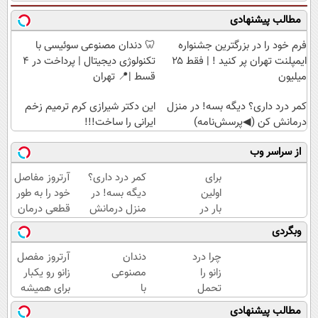
مطالب پیشنهادی
فرم خود را در بزرگترین جشنواره
🦷 دندان مصنوعی سوئیسی با
ایمپلنت تهران پر کنید ! | فقط ۲۵
تکنولوژی دیجیتال | پرداخت در 4
میلیون
قسط |📍 تهران
کمر درد داری؟ دیگه بسه! در منزل
این دکتر شیرازی کرم ترمیم زخم
درمانش کن (◀پرسش‌نامه)
ایرانی را ساخت!!!
از سراسر وب
برای
کمر درد داری؟
آرتروز مفاصل
اولین
دیگه بسه! در
خود را به طور
بار در
منزل درمانش
قطعی درمان
ایران
کن
کنید!
وبگردی
🇮🇷
(◀پرسش‌نامه)
◗پرسش‌نامه◖
این
چرا درد
دندان
آرتروز مفصل
دکتر
زانو را
مصنوعی
زانو رو یکبار
کرم
تحمل
با
برای همیشه
ترمیم
می‌کنی؟
تکنولوژی
درمان کن!
مطالب پیشنهادی