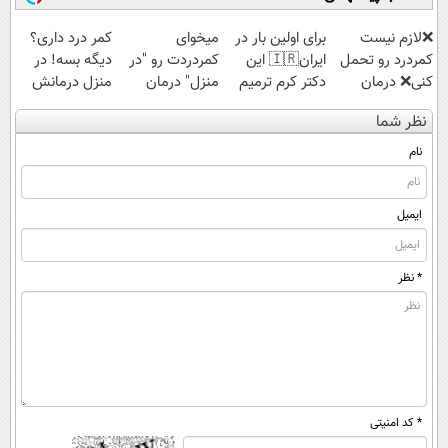
قسطی
❌لازم نیست
برای اولین بار در
میخوای
کمر درد داری؟
کمردرد رو تحمل
ایران🇮🇷 این
کمردردت رو "در
دیگه بسه! در
کنی❌ درمان
دکتر کرم ترمیم
منزل" درمان
منزل درمانش
بدون جراحی و
کننده 23 روزه
کنی؟ (◂فیلم +
کن
نظر شما
قرص
ساخت!
◂پرسش‌نامه)
(◀پرسش‌نامه)
(پرسشنامه)
نام
ایمیل
* نظر
* کد امنیتی