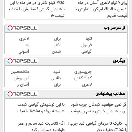
برای7کیلو لاغری آسان در ماه
5تا7 کیلو لاغری در هر ماه با این
همین حالا اقدام کن!سفارش با
نوشیدنی گیاهی❗ سفارش با نصف
قیمت قدیم
قیمت🔥
از سراسر وب
تنها
برای
لاغری
فرمول
لاغر
به
گیاهی
شدن
آسونیِ
کاهش
کافیه
نوشیدن
وبگردی
وزن که
این
یک
مجوز
چربیسوز
دمنوش
چربیسوزی
کلید
متخصصین
وزارت
گیاهی
خوش
که شگفتی
طلایی
این روش
بهداشت
رو
طعم
لاغری
برای
آسان را
دارد(کلیک
سفارش
آسان را
سوزاندن
برای لاغری
مطالب پیشنهادی
جهت
بدی(50%تخفیف
رقم زد!
چربی
شکم و
سفارش)
تا
های
پهلو
اگر نمی خواهید کبدتان چرب شود
با این نوشیدنی گیاهی کبدت
امشب)
مزاحم
معرفی
این نوشیدنی خوش طعم را بنوشید
همیشه پرقدرته55%تخفیف
بدن(60%تخفیف
کردند
یه کلیک تا درمان گیاهی کبد چرب!
تا
اگه انتخابت کبد سالم و عمر
با 55%تخفیف بخر
امشب)
طولانیه دمنوش کبد