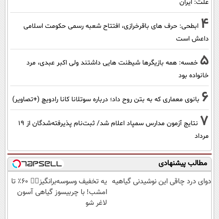
علت: ایران
4
ابطحی: حرف های باقرخرازی، افتتاح شعبه رسمی حکومت اسلامی
داعش است
5
خمسه: همه بازیگرها شیطنت هایی داشتند ولی اکبر عبدی، مرد
خانواده بود
6
بانوی معماری که به بتن روح داد؛ درباره سوتلانا کانا رادویچ (+تصاویر)
7
نتایج آزمون مدارس سمپاد اعلام شد/ ثبت‌نام پذیرفته‌شدگان از ۱۹
مرداد
مطالب پیشنهادی
دوای درد چاقی این نوشیدنی گیاهیه
یه تخفیف وسوسه‌برانگیز👈🏻 60٪ تا
امشب! با چربیسوز گیاهی آسون
لاغر شو