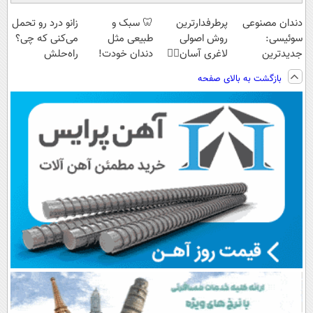
دندان مصنوعی
پرطرفدارترین
🦷 سبک و
زانو درد رو تحمل
سوئیسی:
روش اصولی
طبیعی مثل
می‌کنی که چی؟
جدیدترین
لاغری آسان👈🏻
دندان خودت!
راه‌حلش
فناوری اروپا،
چربیسوز
نصب آسان و
همین‌جاست!
بازگشت به بالای صفحه
سبک و مقاوم |
گیاهی(تخفیف
پرداخت اقساطی
پرداخت قسطی
فقط امروز)
💳 📍 تهران