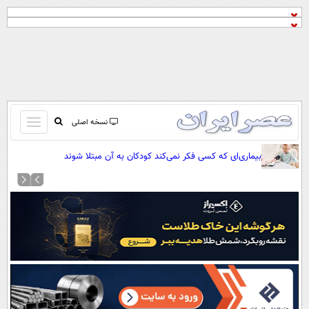
باز
نسخه اصلی
و
صفحه اول
بیماری‌ای که کسی فکر نمی‌کند کودکان به آن مبتلا شوند
بسته
تماس با ما
کردن
آرشیو
منو
جستجو
نظرسنجی
آب و هوا
اوقات شرعی
پیوند ها
سواد زندگی