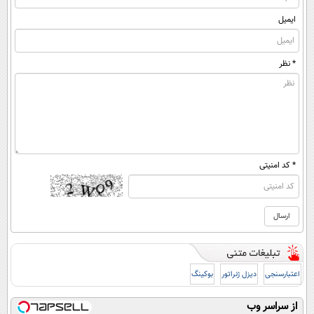
ایمیل
* نظر
* کد امنیتی
اعتبارسنجی
دیزل ژنراتور
بوکینگ
از سراسر وب