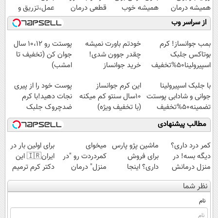
همیشه درمان
همیشه خوب
قطعی درمان
عمل،تزریق و
کن!
کن! (قدم اول،
کنید!
دارو
از سراسر وب
◗پرسش‌نامه◖
پرسش‌نامه)
◗پرسش‌نامه◖
(◂پرسش‌نامه)
بمب جوانساز! کرم
خودتم باورت نمیشه
پوستت رو 10،12 سال
بوتاکس جلبک
چقدر جوون شدی!
جوان کن (تخفیف تا
اسپیرولینا50%تخفیف
خرید جوانساز
امشب)
اسپیرولینا با تخفیف
با جلبک اسپیرولینا
این کرم جوانساز
پوست خود را از پیری
ویژه
جوانی و شادابی پوستت
10سال سنتو کم میکنه
نجات دهید!با کرم
تضمینه50%تخفیف
(با تخفیف ویژه)
ضدچروک جلبک
مطالب پیشنهادی
کمر درد داری؟
ماشین پژو پارس
میخوای
برای اولین بار در
دیگه بسه! در
برای فروش
کمردردت رو "در
ایران🇮🇷 این
منزل درمانش
داری؟ اینجا
منزل" درمان
دکتر کرم ترمیم
کن
سریع بفروشش
کنی؟ (◂فیلم +
کننده 23 روزه
نظر شما
(◀پرسش‌نامه)
◂پرسش‌نامه)
ساخت!
نام