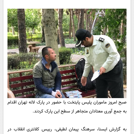
پیامک
سرگرمی
روانشناسی
فناوری
آشپزی
گوناگون
دانلود
حوادث
محیط زیست
سلامت
فرهنگی
بین الملل
اجتماعی
صبح امروز ماموران پلیس پایتخت با حضور در پارک لاله تهران اقدام
حیات وحش
به جمع آوری معتادان متجاهر از سطح این پارک کردند.
سیاست خارجی
به گزارش ایسنا، سرهنگ پیمان لطیفی، رییس کلانتری انقلاب در