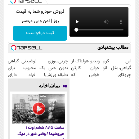
فروش خودرو شما به قیمت
روز | امن و بی دردسر
ثبت درخواست
مطالب پیشنهادی
این کرم
ویدیو هولناک از
چربی‌سوزی
نوشیدنی گیاهی
گیاهی،مثل اتو
جوان کارتن
بدون حتی یک
محبوب برای
چروکای
خوابی که
دقیقه ورزش!
افراد دارای
پوستتوصاف
میلیاردر شد.
اضافه وزن!
تماشاخانه
میکنه!50%تخفیف
آموزش رایگان
60%تخفیف
ساعت ۸:۱۵ ششم اوت ؛
هیروشیما / وقتی شهر در دیگ