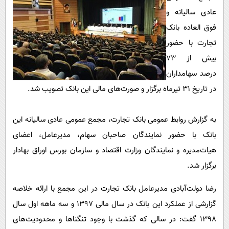
پیامک
سرگرمی
عادی سالیانه و
روانشناسی
فناوری
فوق العاده بانک
آشپزی
تجارت با حضور
گوناگون
بیش از 73
دانلود
حوادث
درصد سهامداران
محیط زیست
در تاریخ ٣١ تیرماه برگزار و صورت‌های مالی این بانک تصویب شد.
سلامت
فرهنگی
به گزارش روابط عمومی بانک تجارت، مجمع عمومی عادی سالیانه این
بانک با حضور نمایندگان صاحبان سهام، مدیرعامل، اعضای
بین الملل
هیات‌مدیره و نمایندگان وزارت اقتصاد و سازمان بورس اوراق بهادار
اجتماعی
برگزار شد.
حیات وحش
رضا دولت‌آبادی مدیرعامل بانک تجارت در این مجمع با ارائه خلاصه
سیاست خارجی
گزارشی از عملکرد این بانک در سال مالی 1397 و سه ماهه اول سال
1398 گفت: در سالی که گذشت با وجود تنگناها و محدودیت‌های