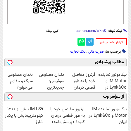
لینک کوتاه:
کپی لینک
‌گزارش خطا در خبر
برچسب ها:
صورت مالی
،
بانک تجارت
مطالب پیشنهادی
نیکاموتور نماینده
آرتروز مفاصل
دندان مصنوعی
دندان مصنوعی
IM Motor و
خود را به طور
سوئیسی:
سبک و مقاوم
Lynk&Co در
قطعی درمان
جدیدترین
می‌خوای؟
ایران
کنید!
فناوری اروپا،
پرداخت اقساطی
از سراسر وب
◗پرسش‌نامه◖
سبک و مقاوم |
هم داریم!😍 |
پرداخت قسطی
📍تهران
نیکاموتور نماینده IM
آرتروز مفاصل خود را
IM LS9 بیش از 1500
Motor و Lynk&Co در
به طور قطعی درمان
کیلومترپیمایش با یکبار
ایران
کنید! ◗پرسش‌نامه◖
شارژ