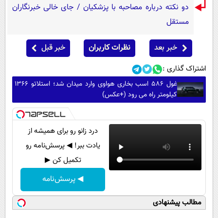
دو نکته درباره مصاحبه با پزشکیان / جای خالی خبرنگاران
مستقل
خبر بعد
نظرات کاربران
خبر قبل
اشتراک گذاری :
غول 586 اسب بخاری هواوی وارد میدان شد؛ استلاتو 1366
کیلومتر راه می رود (+عکس)
درد زانو رو برای همیشه از
یادت ببر! ◀ پرسش‌نامه رو
تکمیل کن ▶
◀ پرسش‌نامه
مطالب پیشنهادی