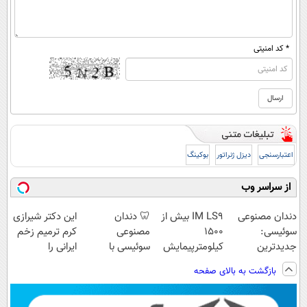
* کد امنیتی
اعتبارسنجی
دیزل ژنراتور
بوکینگ
از سراسر وب
دندان مصنوعی
IM LS9 بیش از
🦷 دندان
این دکتر شیرازی
سوئیسی:
1500
مصنوعی
کرم ترمیم زخم
جدیدترین
کیلومترپیمایش
سوئیسی با
ایرانی را
فناوری اروپا،
با یکبار شارژ
تکنولوژی
ساخت!!!
بازگشت به بالای صفحه
سبک و مقاوم |
دیجیتال |
پرداخت قسطی
پرداخت در 4