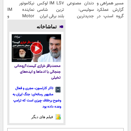
مسیر همراهی و
دندان مصنوعی
IM LS7 لوکس
نیکاموتور
گزارش عملکرد
سوئیسی:
ترین شاسی
نماینده IM
گروه اسنپ در
جدیدترین
بلند برقی ایران
Motor و
۱۴۰۴
فناوری اروپا،
Lynk&Co در
تماشاخانه
سبک و مقاوم |
ایران
پرداخت قسطی
محمدباقر خرازی کیست؟روحانی
جنجالی با ادعاها و ایده‌های
تخیلی
تاکر کارلسون، مجری و فعال
مشهور رسانه‌ای: جنگ ایران به
وضوح برخلاف چیزی است که ترامپ
وعده داده بود
فیلم های دیگر