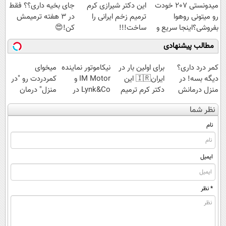
میدونستی 207 خودت
این دکتر شیرازی کرم
جای بخیه داری؟؟ فقط
رو میتونی روهوا
ترمیم زخم ایرانی را
در 3 هفته ترمیمش
بفروشی؟اینجا سریع و
ساخت!!!
کن!😍
راحت بفروش
مطالب پیشنهادی
کمر درد داری؟
برای اولین بار در
نیکاموتور نماینده
میخوای
دیگه بسه! در
ایران🇮🇷 این
IM Motor و
کمردردت رو "در
منزل درمانش
دکتر کرم ترمیم
Lynk&Co در
منزل" درمان
کن
کننده 23 روزه
ایران
کنی؟ (◂فیلم +
نظر شما
(◀پرسش‌نامه)
ساخت!
◂پرسش‌نامه)
نام
ایمیل
* نظر