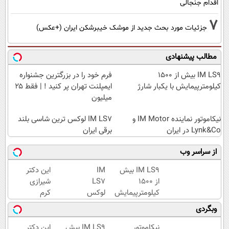
اقدام جنجالی
7
جزئیات مورد بحث جدید از موشک خیبرشکن ایران (+عکس)
مطالب پیشنهادی
IM LS9 بیش از 1500
فرم خود را در بزرگترین جشنواره
کیلومترپیمایش با یکبار شارژ
ایمپلنت تهران پر کنید ! | فقط ۲۵
میلیون
نیکاموتور نماینده IM Motor و
IM LS7 لوکس ترین شاسی بلند
Lynk&Co در ایران
برقی ایران
از سراسر وب
IM LS9 بیش
IM
این دکتر
از 1500
LS7
شیرازی
کیلومترپیمایش
لوکس
کرم
با یکبار شارژ
ترین
ترمیم
وبگردی
شاسی
زخم
بلند
ایرانی را
نیکاموتور
IM LS9 بیش
این دکتر