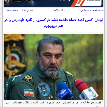
سیاسی
اقتصاد
صفحه نخست
»
سیاسی
کد
۶۸۰۹۷۸
انتشار:
۱۳:۳۴ - ۰۴-۰۵-۱۳۹۸
جامعه
اقتصادی
ارتش: کسی قصد حمله داشته باشد در کسری از ثانیه طومارش را در
هم می‌پیچیم
ورزشی
اجتماعی
خودرو
بین الملل
حوادث
فرهنگ و هنر
سیاست خارجی
سلامت
علم و دانش
یک برش دانایی
قرآن
فناوری و It
محیط زیست
گوناگون
علمی
سفر و تفریح
فیلم
سرگرمی
اخبار کریپتو
عصر ایران 2
اقتصاد
باشگاه مغز
آموزش زبان
خواندنی ها و دیدنی ها
ورزش
مجله تصویری سلاح
داستان کوتاه
سیاست
امروز هر جا که در مرزها احساس خطر کنیم در کسر ثانیه با بالگرد خودمان را می