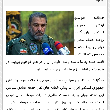
رسانیم.
پیامک
سرگرمی
روانشناسی
فناوری
فرمانده هوانیروز
آشپزی
گوناگون
ارتش جمهوری
دانلود
حوادث
اسلامی ایران گفت:
محیط زیست
روحیه هدف محور و
تهاجمی پیدا کرده‌ایم
سلامت
به نحوی که اگر کسی
فرهنگی
قصد حمله به ما داشته باشد، طومار آن را در هم خواهیم پیچید. در
بین الملل
هیچ یک از نقاط مرزی ما دشمن جرأت نفوذ ندارد.
اجتماعی
به گزارش ایسنا، امیر سرتیپ یوسفعلی قربانی، فرمانده هوانیروز ارتش
حیات وحش
جمهوری اسلامی ایران در پیش خطبه های نماز جمعه عبادی سیاسی
سیاست خارجی
این هفته تهران و به مناسبت سالروز عملیات مرصاد ضمن عرض
تبریک به مناسبت این روز اظهار کرد: عملیات مرصاد یکی از
پرافتخارترین عملیات‌های کلاسیک و آخرین عملیات رزمی رزمندگان