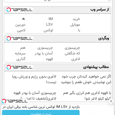
از سراسر وب
خرید
IM
🔥
موبایل
LS7
دوربین
با
لوکس
لامپی
اسنپ
ترین
چرخشی
وبگردی
پی | در
شاسی
360
۴
بلند
درجه🔥
چربیسوزی
چربیسوزی
هم
قسط
برقی
پرداخت
که شگفتی
آسان با پودر
سرمایه
بدون
ایران
درب
لاغری
قهوه
گذاری
سود و
منزل +
آسان را
لاغری(تخفیف
کن
مطالب پیشنهادی
کارمزد!
گارانتی
رقم زد!
تا امشب)
هم
تعویض
هدیه
اگر نمی خواهید کبدتان چرب شود
لاغری بدون رژیم و ورزش رویا
بگیر؛
این نوشیدنی خوش طعم را بنوشید
نیست!
ثبت
با قهوه لاغری هم انرژی بگیر هم
نام کن
چربیسوزی آسان با پودر قهوه
کیلو کیلو لاغر شو!
لاغری(تخفیف تا امشب)
بازدید از IM LS7 لوکس ترین شاسی بلند برقی ایران در
صفحه اول
فیلم
عصر ایران۲
درباره عصرایران
تماس با ما
آرشیو
جستجو
باشگاه انقلاب
ثبت درخواست