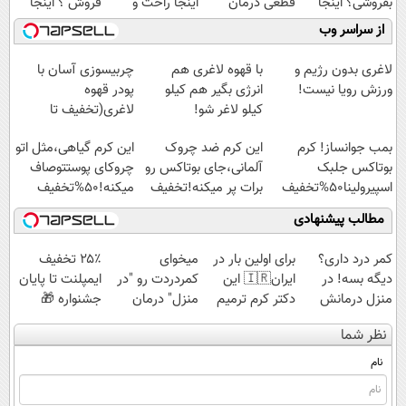
بفروشی؟ اینجا
قطعی درمان
اینجا راحت و
فروش ؟ اینجا
به سرعت فروش
کنید!
سریع بفروشش
سریع و راحت
از سراسر وب
میره
◗پرسش‌نامه◖
بفروش
لاغری بدون رژیم و
با قهوه لاغری هم
چربیسوزی آسان با
ورزش رویا نیست!
انرژی بگیر هم کیلو
پودر قهوه
کیلو لاغر شو!
لاغری(تخفیف تا
امشب)
بمب جوانساز! کرم
این کرم ضد چروک
این کرم گیاهی،مثل اتو
بوتاکس جلبک
آلمانی،جای بوتاکس رو
چروکای پوستتوصاف
اسپیرولینا50%تخفیف
برات پر میکنه!تخفیف
میکنه!50%تخفیف
تا امشب
مطالب پیشنهادی
کمر درد داری؟
برای اولین بار در
میخوای
۲۵٪ تخفیف
دیگه بسه! در
ایران🇮🇷 این
کمردردت رو "در
ایمپلنت تا پایان
منزل درمانش
دکتر کرم ترمیم
منزل" درمان
جشنواره 🎁
کن
کننده 23 روزه
کنی؟ (◂فیلم +
نظر شما
(◀پرسش‌نامه)
ساخت!
◂پرسش‌نامه)
نام