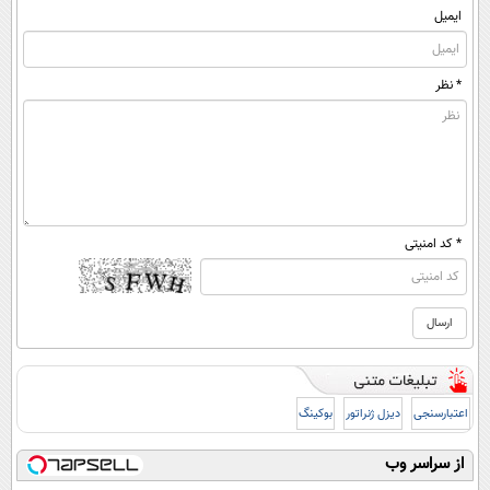
ایمیل
* نظر
* کد امنیتی
اعتبارسنجی
دیزل ژنراتور
بوکینگ
از سراسر وب