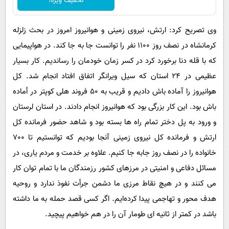
تخفیف ویژه!
وی تصریح کرد: ارتش، نیروی زمینی و هوانیروز امروز در بحث زلزله
کرمانشاه در نصف روز 1100 نفر را توانست جا به جا کند. در هواپیمایی
که با قله دنا برخورد کرد در کسر زمان خودمان را رساندیم. کار بسیار
عظیمی در 24 استان که سیل ویرانگر اتفاق افتاد انجام شد. کل
هوانیروز را آماده باش دادیم و قریب به 50 فروند هلی کوپتر در أماده
باش بود. این کار بزرگی بود که هوانیروز انجام دادند. در استان لرستان
و ورود به پل دختر تمام راه ها بسته بود و شاهد حضور فرمانده کل
ارتش و فرمانده کل نیروی زمینی آنجا بودیم که توانستیم تا 700
خانواده را در نصف روز جابه جا کنیم. علاوه بر خدمت و مردم یاری، در
مسائل دفاعی و امنیتی در مرزهای کشور رزمندگان ما با تمام توان کار
می کنند و در هیچ نقاط مرزی ما دشمن جرأت نفوذ ندارد و روحیه
هدف محور و تهاجمی پیدا کرده‌ایم. اگر کسی قصد حمله به ما داشته
باشد در کمتر از ثانیه ای طومار آن را در هم خواهیم پیچید.