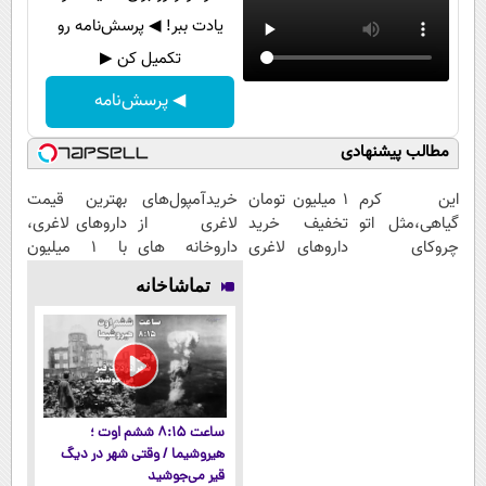
یادت ببر! ◀ پرسش‌نامه رو
تکمیل کن ▶
◀ پرسش‌نامه
مطالب پیشنهادی
این کرم
1 میلیون تومان
خریدآمپول‌های
بهترین قیمت
گیاهی،مثل اتو
تخفیف خرید
لاغری از
داروهای لاغری،
چروکای
داروهای لاغری
داروخانه های
با ۱ میلیون
پوستتوصاف
با ارسال از
اطرافت، ارسال
تخفیف و ارسال
تماشاخانه
میکنه!50%تخفیف
داروخانه و پک
فوری همراه با
از داروخانه‌
یخ!
پک یخ!
ساعت ۸:۱۵ ششم اوت ؛
هیروشیما / وقتی شهر در دیگ
قیر می‌جوشید