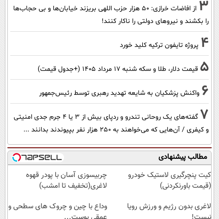
3
از افاضات خرازی: ۵۰ هزار حزب اللهی بریزند خیابان‌ها و بی حجاب‌ها
را بکشند و نیرو‌های دولتی را ناکار کنند!
4
پروژه تایفون ترکیه کلید خورد
5
قیمت دلار، طلا و سکه شنبه ۱۷ مرداد ۱۴۰۵ (+جدول قیمت)
6
واکنش پزشکیان به شایعه تهدید رهبری توسط رئیس‌جمهور
7
گفته‌های یک روحانی تندرو و ردپای بیش از ۳ یا ۴ جرم جدی امنیتی
و کیفری / آن‌هایی که می‌خواهند به ۲۵۰ هزار نفر بپیوندند بدانند ...
مطالب پیشنهادی
کیت پنچرگیری لاستیک خودرو
چربیسوزی آسان با پودر قهوه
(قیمت باورنکردنی)
لاغری(تخفیف تا امشب)
لاغری بدون رژیم و ورزش رویا
وداع با چین و چروک های سطحی و
نیست!
عمقی پوست...