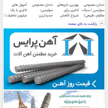
دندان مصنوعی
بهترین داروهای
دندان مصنوعی
آمپول های
سوئیسی | سبک،
لاغری برای
سوئیسی:
لاغری با یک
مقاوم، طبیعی!
شروع کاهش
جدیدترین
میلیون تخفیف |
ویزیت
وزن، ارسال از
فناوری اروپا،
ارسال از
بازگشت به بالای صفحه
رایگان+پرداخت
داروخانه های
سبک و مقاوم |
داروخانه های
اقساطی😍
نزدیکت!
پرداخت قسطی
معتبر