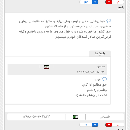
47
3
پاسخ
خودروهایی خفن و ایمن یعنی پراید و ماتیز که علاوه بر زیبایی
ظاهری بسیار ایمن هم هستن رو از قلم انداختین
حق کشور ما خورده شده و به قول معروف ما به داوری باختیم وگرنه
از بزرگترین صادر کنندگان خودرو میشدیم
پاسخ ها
محسن
|
|
۱۰:۲۳ - ۱۳۹۸/۰۵/۰۵
آفرين.
حق مطلبو ادا کري
وطنم پاره طنم
اشک در چشام حلقه زد
ناشناس
۲۱:۲۳ - ۱۳۹۸/۰۵/۰۴
21
0