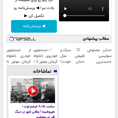
درد زانو رو برای همیشه از
یادت ببر! ◀ پرسش‌نامه رو
تکمیل کن ▶
◀ پرسش‌نامه
مطالب پیشنهادی
دندان مصنوعی
🦷 سبک و
✅ جستجوی
از جستجوی
سوئیسی:
طبیعی مثل
خودروی دلخواه
خودری دلخواه
جدیدترین
دندان خودت!
کرمان موتور 👈
کرمان موتور تا
فناوری اروپا،
نصب آسان و
فروش ساده،
فروش آن،
تماشاخانه
سبک و مقاوم |
پرداخت
بی واسطه و
ساده، بی
پرداخت قسطی
اقساطی 💳 📍
مستقیم
واسطه و
تهران
مستقیم
ساعت ۸:۱۵ ششم اوت ؛
هیروشیما / وقتی شهر در دیگ
قیر می‌جوشید