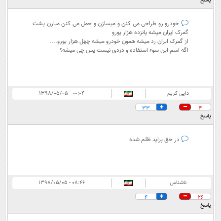
پاسخ
خودرو رو طراحی می کنن و میسازن و حمل می کنن میارن پشت
گمرک ایران میشه پانزده هزار یورو
از گمرک ایران رد میشه همون خودرو میشه چهل هزار یورو....
اگه اسم این سوء استفاده و دزدی نیست پس چی میشه؟
دایی کریم
۰۰:۰۴ - ۱۳۹۸/۰۵/۰۵
33
4
پاسخ
در حق پراید ظلم شده
ناشناس
۰۸:۴۶ - ۱۳۹۸/۰۵/۰۵
4
26
پاسخ