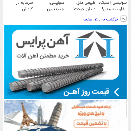
سوئیسی | سبک،
طبیعی مثل
سوئیسی:
سرمایه در
مقاوم، طبیعی!
دندان خودت!
جدیدترین
گردش
ویزیت
نصب آسان و
فناوری اروپا،
فروشندگان =>
بازگشت به بالای صفحه
رایگان+پرداخت
پرداخت اقساطی
سبک و مقاوم |
فروشگاهت رو
اقساطی😍
💳 📍 تهران
پرداخت قسطی
ثبت کن