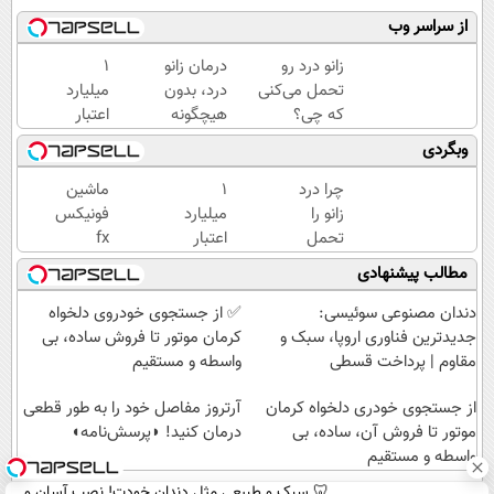
از سراسر وب
زانو درد رو
درمان زانو
۱
تحمل می‌کنی
درد، بدون
میلیارد
که چی؟
هیچگونه
اعتبار
راه‌حلش
عوارض در
خرید
وبگردی
همین‌جاست!
منزل
طلا |
(◂پرسش‌نامه)
بدون
چرا درد
۱
ماشین
ضامن
زانو را
میلیارد
فونیکس
و چک
تحمل
اعتبار
fx
می‌کنی؟
خرید
خودتو
مطالب پیشنهادی
خیلی
طلا |
اینجا به
ساده
بدون
راحتی
دندان مصنوعی سوئیسی:
✅ از جستجوی خودروی دلخواه
درمنزل
ضامن
بفروش
جدیدترین فناوری اروپا، سبک و
کرمان موتور تا فروش ساده، بی
درمانش
و چک
مقاوم | پرداخت قسطی
واسطه و مستقیم
کن
از جستجوی خودری دلخواه کرمان
آرتروز مفاصل خود را به طور قطعی
موتور تا فروش آن، ساده، بی
درمان کنید! ◗پرسش‌نامه◖
واسطه و مستقیم
🦷 سبک و طبیعی مثل دندان خودت! نصب آسان و