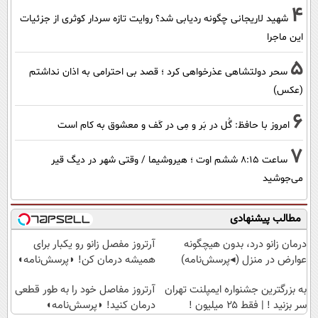
4
شهید لاریجانی چگونه ردیابی شد؟ روایت تازه سردار کوثری از جزئیات
این ماجرا
5
سحر دولتشاهی عذرخواهی کرد ؛ قصد بی احترامی به اذان نداشتم
(عکس)
6
امروز با حافظ: گُل در بَر و مِی در کَف و معشوق به کام است
7
ساعت ۸:۱۵ ششم اوت ؛ هیروشیما / وقتی شهر در دیگ قیر
می‌جوشید
مطالب پیشنهادی
درمان زانو درد، بدون هیچگونه
آرتروز مفصل زانو رو یکبار برای
عوارض در منزل (◂پرسش‌نامه)
همیشه درمان کن! ◗پرسش‌نامه◖
به بزرگترین جشنواره ایمپلنت تهران
آرتروز مفاصل خود را به طور قطعی
سر بزنید ! | فقط ۲۵ میلیون !
درمان کنید! ◗پرسش‌نامه◖