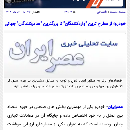
سیاسی
اقتصاد
صفحه نخست
»
اقتصادی
کد
۶۸۱۰۱۷
انتشار:
۲۰:۳۲ - ۰۴-۰۵-۱۳۹۸
جامعه
اقتصادی
خودرو؛ از مطرح ترین "واردکنندگان" تا بزرگترین "صادرکنندگان" جهانی
ورزشی
اجتماعی
خودرو
بین الملل
حوادث
فرهنگ و هنر
سیاست خارجی
سلامت
علم و دانش
یک برش دانایی
قرآن
فناوری و It
محیط زیست
گوناگون
اقتصادهای برتر به منظور ایجاد تنوع و توجه به سلایق مشتریان در بهره مندی از
علمی
سفر و تفریح
تکنولوژی روز جهان، در رده بندی واردات نیز رتبه های بالای جدول را در اختیار دارند.
فیلم
سرگرمی
اخبار کریپتو
عصر ایران 2
اقتصاد
باشگاه مغز
عصرایران
- خودرو یکی از مهمترین بخش های صنعتی در حوزه اقتصاد
آموزش زبان
خواندنی ها و دیدنی ها
ورزش
مجله تصویری سلاح
بین الملل را به خود اختصاص داده و جایگاه آن در معادلات تجاری
داستان کوتاه
سیاست
چنان برجسته است که به عنوان یکی از معیارهای ارزیابی موفقیت