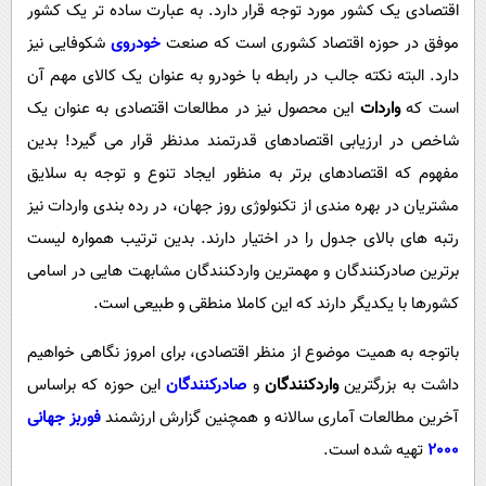
پیامک
اقتصادی یک کشور مورد توجه قرار دارد. به عبارت ساده تر یک کشور
سرگرمی
موفق در حوزه اقتصاد کشوری است که صنعت
خودروی
شکوفایی نیز
روانشناسی
فناوری
دارد. البته نکته جالب در رابطه با خودرو به عنوان یک کالای مهم آن
آشپزی
گوناگون
است که
واردات
این محصول نیز در مطالعات اقتصادی به عنوان یک
دانلود
حوادث
شاخص در ارزیابی اقتصادهای قدرتمند مدنظر قرار می گیرد! بدین
محیط زیست
مفهوم که اقتصادهای برتر به منظور ایجاد تنوع و توجه به سلایق
مشتریان در بهره مندی از تکنولوژی روز جهان، در رده بندی واردات نیز
سلامت
رتبه های بالای جدول را در اختیار دارند. بدین ترتیب همواره لیست
فرهنگی
برترین صادرکنندگان و مهمترین واردکنندگان مشابهت هایی در اسامی
بین الملل
کشورها با یکدیگر دارند که این کاملا منطقی و طبیعی است.
اجتماعی
باتوجه به همیت موضوع از منظر اقتصادی، برای امروز نگاهی خواهیم
حیات وحش
داشت به بزرگترین
واردکنندگان
و
صادرکنندگان
این حوزه که براساس
سیاست خارجی
آخرین مطالعات آماری سالانه و همچنین گزارش ارزشمند
فوربز جهانی
2000
تهیه شده است.