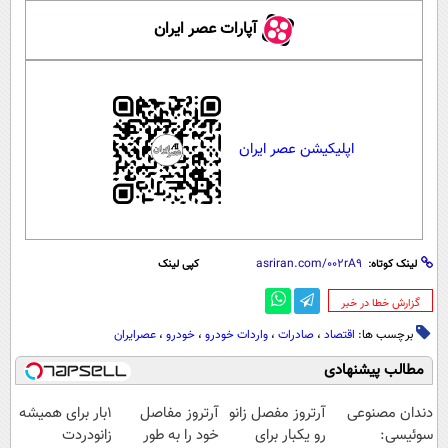
آپارات عصر ایران
اپلیکیشن عصر ایران
لینک کوتاه:
کپی لینک
‌گزارش خطا در خبر
برچسب ها:
اقتصاد
،
صادرات
،
واردات خودرو
،
خودرو
،
عصرایران
مطالب پیشنهادی
دندان مصنوعی
آرتروز مفصل زانو
آرتروز مفاصل
1بار برای همیشه
سوئیسی:
رو یکبار برای
خود را به طور
زانودردت