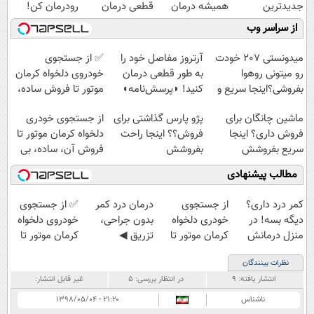
جدیدترین
همیشه درمان
قطعی درمان
رودرمان کن!
فناوری اروپا،
کن!
کنید!
(تکنولوژی آلمان)
از سراسر وب
سبک و مقاوم |
◗پرسش‌نامه◖
◗پرسش‌نامه◖
◂پرسشنامه▸
پرداخت قسطی
میدونستی 207 خودت
آرتروز مفاصل خود را
✅ از جستجوی
رو میتونی روهوا
به طور قطعی درمان
خودروی دلخواه کرمان
بفروشی؟اینجا سریع و
کنید! ◗پرسش‌نامه◖
موتور تا فروش ساده،
راحت بفروش
بی واسطه و مستقیم
ماشین چانگان برای
پژو پارس گذاشتی برای
از جستجوی خودری
فروش داری؟ اینجا
فروش؟؟ اینجا راحت
دلخواه کرمان موتور تا
سریع بفروشش
بفروشش
فروش آن، ساده، بی
واسطه و مستقیم
مطالب پیشنهادی
کمر درد داری؟
از جستجوی
درمان درد کمر
✅ از جستجوی
دیگه بسه! در
خودری دلخواه
بدون جراحی،
خودروی دلخواه
منزل درمانش
کرمان موتور تا
تزریق ◀
کرمان موتور تا
کن
فروش آن،
پرسش‌نامه رو پر
فروش ساده، بی
نظرات بینندگان
(◀پرسش‌نامه)
ساده، بی واسطه
کن ▶
واسطه و
انتشار یافته:
۹
در انتظار بررسی:
۵
غیر قابل انتشار:
و مستقیم
مستقیم
ناشناس
۲۱:۲۰ - ۱۳۹۸/۰۵/۰۴