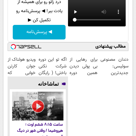
درد زانو رو برای همیشه از
یادت ببر! ◀ پرسش‌نامه رو
تکمیل کن ▶
◀ پرسش‌نامه
مطالب پیشنهادی
دندان مصنوعی
برای رهایی از
اگه تو این دوره
ویدیو هولناک از
سوئیسی:
بی پولی دیدن
شرکت نکنی
جوان کارتن
جدیدترین
همین دوره
باختی! ( رایگان
خوابی که
فناوری اروپا،
رایگان کافیه!
آموزش ببین
میلیاردر شد.
تماشاخانه
سبک و مقاوم |
(شمارتو وارد
پولدار شی)
آموزش رایگان
پرداخت قسطی
کن)
ساعت ۸:۱۵ ششم اوت ؛
هیروشیما / وقتی شهر در دیگ