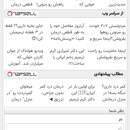
جدیدترین
خوابی که
راهش رو بدونی!
قطعی درمان
فناوری اروپا،
میلیاردر شد.
" دوره رایگان "
کنید!
از سراسر وب
سبک و مقاوم |
آموزش رایگان
◗پرسش‌نامه◖
پرداخت قسطی
میدونستی 207 خودت
آرتروز مفاصل خود را
جای بخیه داری؟؟ فقط
رو میتونی روهوا
به طور قطعی درمان
در 3 هفته ترمیمش
بفروشی؟اینجا سریع و
کنید! ◗پرسش‌نامه◖
کن!😍
راحت بفروش
اینجا ماشینت رو راحت
این دکتر شیرازی کرم
ویدیو هولناک از جوان
و سریع بفروشش
ترمیم زخم ایرانی را
کارتن خوابی که
ساخت!!!
میلیاردر شد. آموزش
رایگان
مطالب پیشنهادی
کمر درد داری؟
برای اولین بار در
درمان درد کمر
میخوای
دیگه بسه! در
ایران🇮🇷 این
بدون جراحی،
کمردردت رو "در
منزل درمانش
دکتر کرم ترمیم
تزریق ◀
منزل" درمان
کن
کننده 23 روزه
پرسش‌نامه رو پر
کنی؟ (◂فیلم +
نظر شما
(◀پرسش‌نامه)
ساخت!
کن ▶
◂پرسش‌نامه)
نام