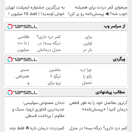
میخوای کمر دردت برای همیشه
به بزرگترین جشنواره ایمپلنت تهران
خوب شه؟ ◀ پرسش‌نامه رو پر کن!
خوش اومدید! | فقط ۲۵ میلیون !
از سراسر وب
برای
کمر درد داری؟
طلاسی
اولین
دیگه بسه! در
| تا 100
بار در
منزل درمانش
میلیون
ایران
کن
وام
وبگردی
🇮🇷
(◀پرسش‌نامه)
آنی
این
خرید
چرا درد
ماشین
مسیر
دکتر
طلا💰
زانو را
تیگو 7
همراهی
کرم
ثبت
تحمل
پرو برای
و
ترمیم
نام
می‌کنی؟
فروش
گزارش
مطالب پیشنهادی
کننده
کن!
خیلی
داری؟
عملکرد
23
ساده
اینجا
گروه
آرتروز مفاصل خود را به طور قطعی
دندان مصنوعی سوئیسی:
روزه
درمنزل
سریع
اسنپ
درمان کنید! ◗پرسش‌نامه◖
جدیدترین فناوری اروپا، سبک و
ساخت!
درمانش
بفروشش
در
مقاوم | پرداخت قسطی
کن
۱۴۰۴
کمر درد داری؟ دیگه بسه! در منزل
‌کمردردت درمان داره ❌ فقط چند