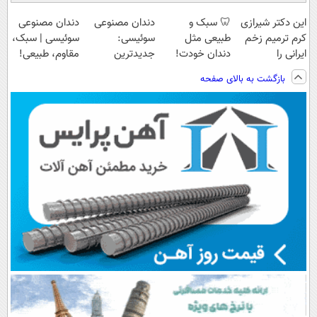
این دکتر شیرازی
🦷 سبک و
دندان مصنوعی
دندان مصنوعی
کرم ترمیم زخم
طبیعی مثل
سوئیسی:
سوئیسی | سبک،
ایرانی را
دندان خودت!
جدیدترین
مقاوم، طبیعی!
ساخت!!!
نصب آسان و
فناوری اروپا،
ویزیت
بازگشت به بالای صفحه
پرداخت اقساطی
سبک و مقاوم |
رایگان+پرداخت
💳 📍 تهران
پرداخت قسطی
اقساطی😍