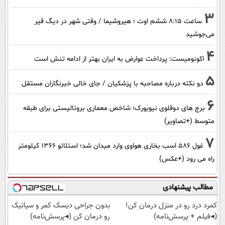
3
ساعت ۸:۱۵ ششم اوت ؛ هیروشیما / وقتی شهر در دیگ قیر
می‌جوشید
4
اکونومیست: پرداخت عوارض به ایران بهتر از ادامه تنش است
5
دو نکته درباره مصاحبه با پزشکیان / جای خالی خبرنگاران مستقل
6
برج های دوقلوی نیویورک؛ شاخص معماری بروتالیستی برای طبقه
متوسط (+تصاویر)
7
غول 586 اسب بخاری هواوی وارد میدان شد؛ استلاتو 1366 کیلومتر
راه می رود (+عکس)
مطالب پیشنهادی
کمرد درد رو در منزل درمان کن!
بدون جراحی دیسک کمر و سیاتیک
(◂فیلم + پرسش‌نامه)
رو درمان کن (◂پرسش‌نامه)