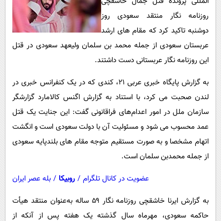
المللی پرونده قتل جمال خاشقچی
پیامک
سرگرمی
روزنامه نگار منتقد سعودی روز
روانشناسی
فناوری
دوشنبه تاکید کرد که مقام های ارشد
آشپزی
گوناگون
عربستان سعودی از جمله محمد بن سلمان ولیعهد سعودی در قتل
دانلود
این روزنامه نگار عربستانی دست داشتند.
حوادث
محیط زیست
به گزارش پایگاه خبری عربی 21، کندی که در یک کنفرانس خبری در
سلامت
لندن صحبت می کرد، با استناد به گزارش اگنس کالامارد گزارشگر
سازمان ملل در امور اعدام‌های فراقانونی گفت: این جنایت یک قتل
فرهنگی
عمد محسوب می شود و مسئولیت آن با دولت سعودی است و انگشت
بین الملل
اتهام مشخصا و به صورت مستقیم متوجه مقام های بلندپایه سعودی
اجتماعی
از جمله محمدبن سلمان است.
حیات وحش
عضویت در کانال تلگرام
/
روبیکا
/
بله عصر ایران
سیاست خارجی
به گزارش ایرنا خاشقچی روزنامه نگار ۵۹ ساله به‌عنوان منتقد هیأت
حاکمه سعودی، مهرماه سال گذشته یک هفته پس از آنکه از