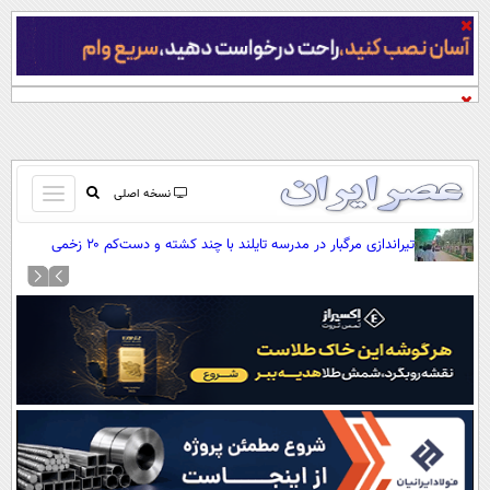
باز
نسخه اصلی
و
صفحه اول
تیراندازی مرگبار در مدرسه تایلند با چند کشته و دست‌کم ۲۰ زخمی
بسته
تماس با ما
کردن
آرشیو
منو
جستجو
نظرسنجی
آب و هوا
اوقات شرعی
پیوند ها
سواد زندگی