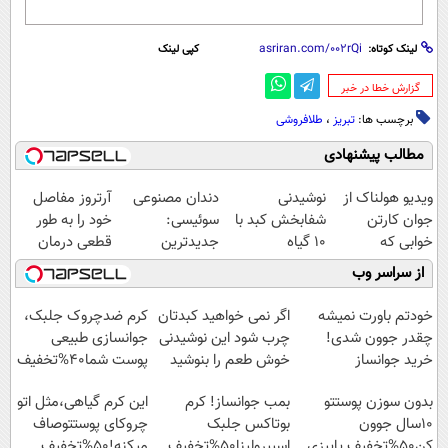
لینک کوتاه:
کپی لینک
‌گزارش خطا در خبر
برچسب ها:
تبریز
،
طلافروشی
مطالب پیشنهادی
ویدیو هولناک از
نوشیدنی
دندان مصنوعی
آرتروز مفاصل
جوان کارتن
شفابخش کبد با
سوئیسی:
خود را به طور
خوابی که
10 گیاه
جدیدترین
قطعی درمان
میلیاردر شد.
موثر(تخفیف تا
فناوری اروپا،
کنید!
از سراسر وب
آموزش رایگان
امشب)
سبک و مقاوم |
◗پرسش‌نامه◖
پرداخت قسطی
خودتم باورت نمیشه
اگر نمی خواهید کبدتان
کرم ضدچروک جلبک،
چقدر جوون شدی!
چرب شود این نوشیدنی
جوانسازی طبیعی
خرید جوانساز
خوش طعم را بنوشید
پوست شما40%تخفیف
اسپیرولینا با تخفیف
بدون سوزن پوستتو
بمب جوانساز! کرم
این کرم گیاهی،مثل اتو
ویژه
10سال جوون
بوتاکس جلبک
چروکای پوستتوصاف
کن50%تخفیف پاییزی
اسپیرولینا50%تخفیف
میکنه!50%تخفیف