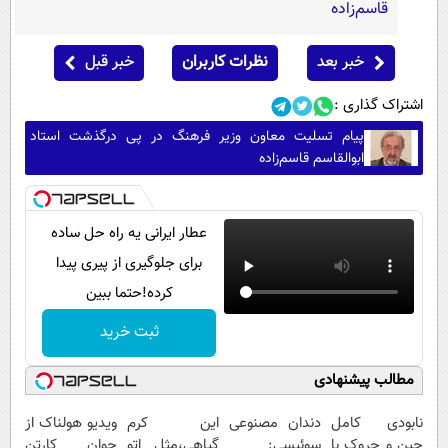
قاسم‌زاده
خبر بعد
نظرات کاربران
خبر قبل
اشتراک گذاری :
پیام تسلیت معاون وزیر فرهنگ در پی درگذشت استاد
ابوالقاسم قاسم‌زاده
عطار ایرانی یه راه حل ساده
برای جلوگیری از پیری پیدا
کرده!حتما ببین
ثبت خرید
مطالب پیشنهادی
نابودی کامل
دندان مصنوعی
این کرم
ویدیو هولناک از
چین و چروک با
سوئیسی:
گیاهی،مثل اتو
جوان کارتن