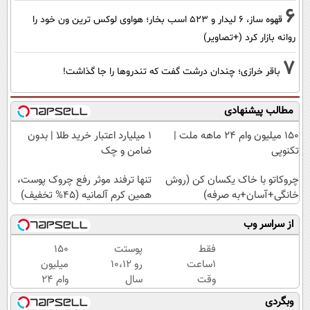
6
قهوه ساز، 6 لیدار و 523 اسب بخار؛ هواوی لوکس ترین ون خود را
روانه بازار کرد (+تصاویر)
7
باقر خرازی؛ چندان درشت گفت که تندروها را جا گذاشت!
مطالب پیشنهادی
150 میلیون وام 24 ماهه ملت |
۱ میلیارد اعتبار خرید طلا | بدون
تکنوپی
ضامن و چک
چروکاتو با خاک یکسان کن (روش
تنها ترفند موثر رفع چروک پوست،
خانگی+آسان+به صرفه)
همین کرم آلمانیه (45% تخفیف)
از سراسر وب
فقط
پوستت
150
1ساعت
رو 10،12
میلیون
وقت
سال
وام 24
داری
جوان
ماهه
وبگردی