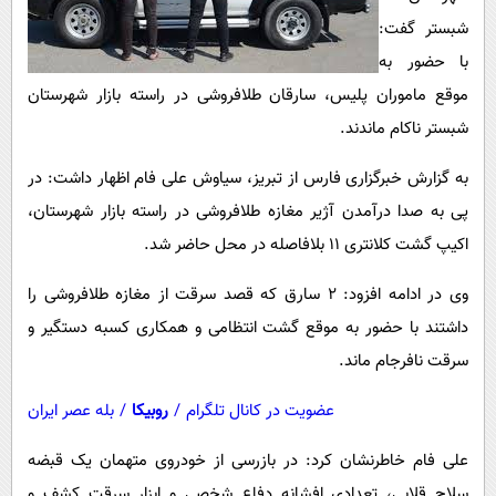
پیامک
سرگرمی
شبستر گفت:
روانشناسی
فناوری
با حضور به
آشپزی
گوناگون
موقع ماموران پلیس، سارقان طلافروشی در راسته بازار شهرستان
شبستر ناکام ماندند.
دانلود
حوادث
محیط زیست
به گزارش خبرگزاری فارس از تبریز، سیاوش علی فام اظهار داشت: در
پی به صدا درآمدن آژیر مغازه طلافروشی در راسته بازار شهرستان،
سلامت
اکیپ گشت کلانتری 11 بلافاصله در محل حاضر شد.
فرهنگی
وی در ادامه افزود: 2 سارق که قصد سرقت از مغازه طلافروشی را
بین الملل
داشتند با حضور به موقع گشت انتظامی و همکاری کسبه دستگیر و
اجتماعی
سرقت نافرجام ماند.
حیات وحش
عضویت در کانال تلگرام
/
روبیکا
/
بله عصر ایران
سیاست خارجی
علی فام خاطرنشان کرد: در بازرسی از خودروی متهمان یک قبضه
سلاح قلابی، تعدادی افشانه دفاع شخصی و ابزار سرقت کشف و