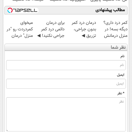
مطالب پیشنهادی
کمر درد داری؟
درمان درد کمر
برای درمان
میخوای
دیگه بسه! در
بدون جراحی،
دائمی درد کمر
کمردردت رو "در
منزل درمانش
تزریق ◀
جراحی نکنید! ◀
منزل" درمان
کن
پرسش‌نامه رو پر
پرسش‌نامه رو پر
کنی؟ (◂فیلم +
نظر شما
(◀پرسش‌نامه)
کن ▶
کن ▶
◂پرسش‌نامه)
نام
ایمیل
* نظر