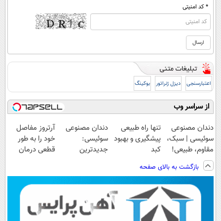
* کد امنیتی
اعتبارسنجی
دیزل ژنراتور
بوکینگ
از سراسر وب
دندان مصنوعی
تنها راه طبیعی
دندان مصنوعی
آرتروز مفاصل
سوئیسی | سبک،
پیشگیری و بهبود
سوئیسی:
خود را به طور
مقاوم، طبیعی!
کبد
جدیدترین
قطعی درمان
ویزیت
چرب(دمنوش
فناوری اروپا،
کنید!
بازگشت به بالای صفحه
رایگان+پرداخت
سم زدای گیاهی)
سبک و مقاوم |
◗پرسش‌نامه◖
اقساطی😍
پرداخت قسطی