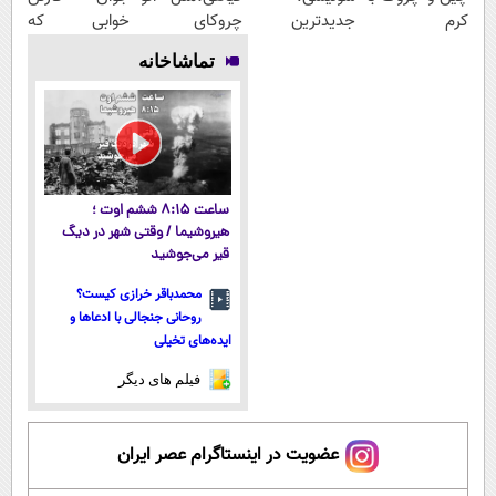
کرم
جدیدترین
چروکای
خوابی که
آلمانی۴۰٪تخفیف
فناوری اروپا،
پوستتوصاف
میلیاردر شد.
تماشاخانه
سبک و مقاوم |
میکنه!50%تخفیف
آموزش رایگان
پرداخت قسطی
ساعت ۸:۱۵ ششم اوت ؛
هیروشیما / وقتی شهر در دیگ
قیر می‌جوشید
محمدباقر خرازی کیست؟
روحانی جنجالی با ادعاها و
ایده‌های تخیلی
فیلم های دیگر
عضویت در اینستاگرام عصر ایران