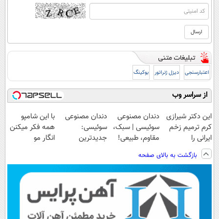
اعتبارسنجی
دیزل ژنراتور
بوکینگ
از سراسر وب
این دکتر شیرازی
دندان مصنوعی
دندان مصنوعی
با این شامپو
کرم ترمیم زخم
سوئیسی | سبک،
سوئیسی:
همه فکر میکنن
ایرانی را
مقاوم، طبیعی!
جدیدترین
انگار مو
ساخت!!!
ویزیت
فناوری اروپا،
کاشتی!!!!!
بازگشت به بالای صفحه
رایگان+پرداخت
سبک و مقاوم |
اقساطی😍
پرداخت قسطی