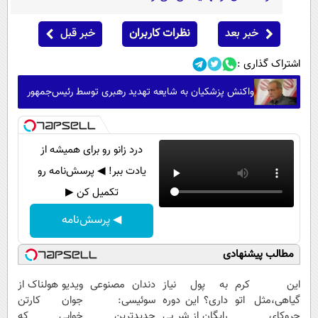
خبر بعد
نظرات کاربران
خبر قبل
اشتراک گذاری :
واکنش پزشکیان به شایعه تهدید رهبری توسط رئیس‌جمهور
درد زانو رو برای همیشه از
یادت ببر! ◀ پرسش‌نامه رو
تکمیل کن ▶
◀ پرسش‌نامه
مطالب پیشنهادی
این کرم
به پول نیاز
دندان مصنوعی
ویدیو هولناک از
گیاهی،مثل اتو
داری؟ این دوره
سوئیسی:
جوان کارتن
چروکای
رایگان از شر بی
جدیدترین
خوابی که