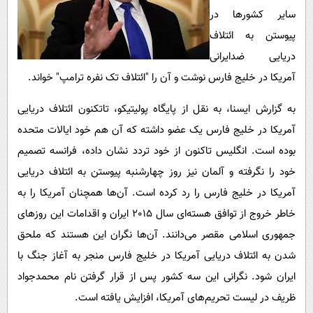
پیامک
سرگرمی
سایر کشورها در
روانشناسی
فناوری
پیوستن به ائتلاف
دریایی ضدایرانی
آشپزی
گوناگون
آمریکا در خلیج فارس نوشت و آن را "ائتلاف تک نفره ترامپ" خواند.
دانلود
حوادث
به گزارش ایسنا، به نقل از پایگاه پولیتیکو، تاتکنون ائتلاف دریایی
محیط زیست
آمریکا در خلیج فارس یک عضو داشته که آن هم خود ایالات متحده
سلامت
بوده است. انگلیس تاکنون از خود تردد نشان داده، فرانسه تصمیم
فرهنگی
خود را نگرفته و آلمان نیز روز چهارشنبه پیوستن به ائتلاف دریایی
بین الملل
آمریکا در خلیج فارس را رد کرده است. آن‌ها همچنان آمریکا را به
خاطر خروج از توافق هسته‌ای سال 2015 ایران و اقدامات این روزهای
اجتماعی
جمهوری اسلامی مقصر می‌دانند. آن‌ها نگران این هستند که ملحق
حیات وحش
شدن به ائتلاف دریایی آمریکا در خلیج فارس منجر به آغاز جنگ با
سیاست خارجی
ایران شود. نگرانی این سه کشور پس از قرار گرفتن نام محمدجواد
ظریف در لیست تحریم‌های آمریکا، افزایش یافته است.