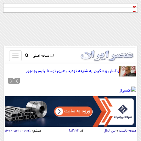
باز
نسخه اصلی
و
صفحه اول
واکنش پزشکیان به شایعه تهدید رهبری توسط رئیس‌جمهور
بسته
تماس با ما
کردن
آرشیو
منو
جستجو
نظرسنجی
آب و هوا
اوقات شرعی
پیوند ها
صفحه نخست
»
بین الملل
کد
۶۸۲۲۷۳
انتشار:
۱۹:۲۰ - ۱۱-۰۵-۱۳۹۸
سواد زندگی