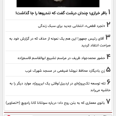
1
باقر خرازی؛ چندان درشت گفت که تندروها را جا گذاشت!
2
«تجرد قطعی»، انتخابی جدید برای سبک زندگی
3
آقای رئیس جمهور! این هم یک نمونه از حذف که در گزارش خود به
صراحت انتقاد کردید
4
حضور محمدجواد ظریف در مراسم تشییع ابوالقاسم قاسم‌زاده
5
زنِ بادیگارد محافظ نیوشا ضیغمی در مسجد شهرک غرب
6
تله توسعه تک‌پروژه‌ای در اردبیل/وقتی یک ابرپروژه، موارد دیگر را به
حاشیه می‌راند
7
بانوی معماری که به بتن روح داد؛ درباره سوتلانا کانا رادویچ (+تصاویر)