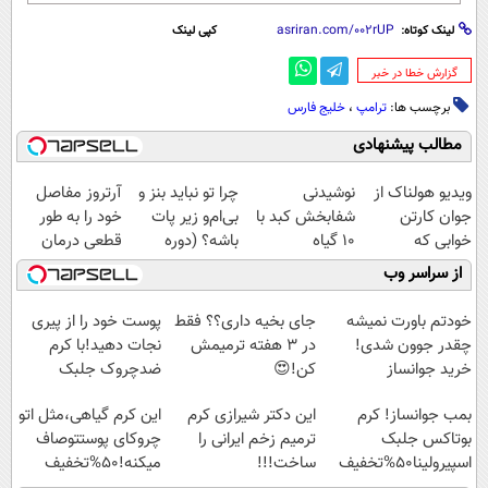
لینک کوتاه:
کپی لینک
‌گزارش خطا در خبر
برچسب ها:
ترامپ
،
خلیج فارس
مطالب پیشنهادی
ویدیو هولناک از
نوشیدنی
چرا تو نباید بنز و
آرتروز مفاصل
جوان کارتن
شفابخش کبد با
بی‌ام‌و زیر پات
خود را به طور
خوابی که
10 گیاه
باشه؟ (دوره
قطعی درمان
میلیاردر شد.
موثر(تخفیف تا
رایگان درآمد
کنید!
از سراسر وب
آموزش رایگان
امشب)
میلیاردی)
◗پرسش‌نامه◖
خودتم باورت نمیشه
جای بخیه داری؟؟ فقط
پوست خود را از پیری
چقدر جوون شدی!
در 3 هفته ترمیمش
نجات دهید!با کرم
خرید جوانساز
کن!😍
ضدچروک جلبک
اسپیرولینا با تخفیف
بمب جوانساز! کرم
این دکتر شیرازی کرم
این کرم گیاهی،مثل اتو
ویژه
بوتاکس جلبک
ترمیم زخم ایرانی را
چروکای پوستتوصاف
اسپیرولینا50%تخفیف
ساخت!!!
میکنه!50%تخفیف