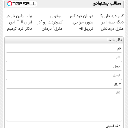
مطالب پیشنهادی
کمر درد داری؟
درمان درد کمر
میخوای
برای اولین بار در
دیگه بسه! در
بدون جراحی،
کمردردت رو "در
ایران🇮🇷 این
منزل درمانش
تزریق ◀
منزل" درمان
دکتر کرم ترمیم
کن
پرسش‌نامه رو پر
کنی؟ (◂فیلم +
کننده 23 روزه
نظر شما
(◀پرسش‌نامه)
کن ▶
◂پرسش‌نامه)
ساخت!
نام
ایمیل
* نظر
* کد امنیتی