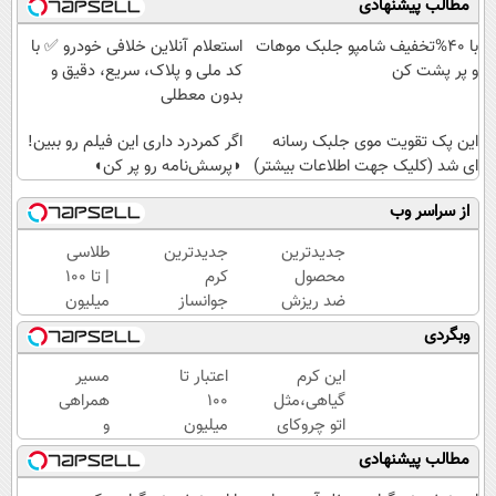
مطالب پیشنهادی
با 40%تخفیف شامپو جلبک موهات
استعلام آنلاین خلافی خودرو ✅ با
و پر پشت کن
کد ملی و پلاک، سریع، دقیق و
بدون معطلی
این پک تقویت موی جلبک رسانه
اگر کمردرد داری این فیلم رو ببین!
ای شد (کلیک جهت اطلاعات بیشتر)
◗پرسش‌نامه رو پر کن◖
از سراسر وب
جدیدترین
جدیدترین
طلاسی
محصول
کرم
| تا 100
ضد ریزش
جوانساز
میلیون
و تقویت
حاوی
وام
وبگردی
مو در
جلبک
آنی
تلویزیون
اسپیرولینا!
خرید
این کرم
اعتبار تا
مسیر
معرفی
( لینک
طلا💰
گیاهی،مثل
۱۰۰
همراهی
شد! خرید
خرید با
ثبت
اتو چروکای
میلیون
و
با تخفیف
تخفیف
نام
پوستتوصاف
تومان ⚡
گزارش
مطالب پیشنهادی
ویژه)
کن!
میکنه!50%تخفیف
همین
عملکرد