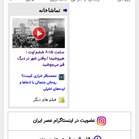
پوستتوصاف
پولی خلاصت
فناوری اروپا،
میلیاردر شد.
تماشاخانه
میکنه!50%تخفیف
میکنه
سبک و مقاوم |
آموزش رایگان
پرداخت قسطی
ساعت ۸:۱۵ ششم اوت ؛
هیروشیما / وقتی شهر در دیگ
قیر می‌جوشید
محمدباقر خرازی کیست؟
روحانی جنجالی با ادعاها و
ایده‌های تخیلی
فیلم های دیگر
عضویت در اینستاگرام عصر ایران