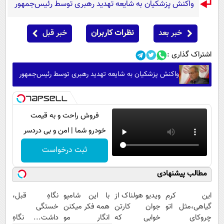
واکنش پزشکیان به شایعه تهدید رهبری توسط رئیس‌جمهور
خبر بعد
نظرات کاربران
خبر قبل
اشتراک گذاری :
واکنش پزشکیان به شایعه تهدید رهبری توسط رئیس‌جمهور
فروش راحت و به قیمت
خودرو شما | امن و بی دردسر
ثبت درخواست
مطالب پیشنهادی
این کرم
ویدیو هولناک از
با این شامپو
نگاهِ قبل،
گیاهی،مثل اتو
جوان کارتن
همه فکر میکنن
خستگی
چروکای
خوابی که
انگار مو
داشت... نگاهِ