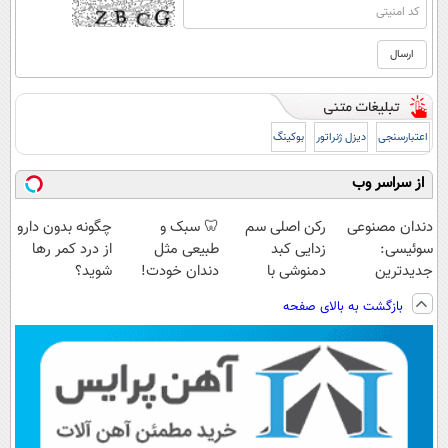
اعتبارسنجی
دیزل ژنراتور
بوکینگ
از سراسر وب
دندان مصنوعی
رکن اصلی سم
🦷 سبک و
چگونه بدون دارو
سوئیسی:
زدایی کبد
طبیعی مثل
از درد کمر رها
جدیدترین
دمنوشی با
دندان خودت!
شوید؟
فناوری اروپا،
10گیاه
نصب آسان و
(◂پرسش‌نامه رو
بازگشت به بالای صفحه
سبک و مقاوم |
موثر(دارای مجوز
پرداخت اقساطی
پرکن)
پرداخت قسطی
وزارت بهداشت)
💳 📍 تهران