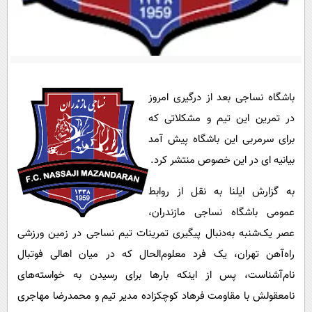
پیامک
سرگرمی
روانشناسی
فناوری
آشپزی
گوناگون
دانلود
حوادث
باشگاه نساجی بعد از درگیری امروز
محیط زیست
در تمرین این تیم و مشکلاتی که
سلامت
برای سرمربی این باشگاه پیش آمد
بیانیه ای در این خصوص منتشر کرد.
فرهنگی
بین الملل
به گزارش ایلنا به نقل از روابط
عمومی باشگاه نساجی مازندران،
اجتماعی
عصر یک‌شنبه به‌دنبال پیگیری تمرینات تیم نساجی در زمین ورزشی
حیات وحش
راه‌آهن تهران، یک فرد معلوم‌الحال که در میان اهالی فوتبال
سیاست خارجی
نام‌آشناست، پس از اینکه بارها برای رسیدن به خواسته‌های
نامعقولش با مقاومت فرهاد کوچکزاده مدیر تیم و محمدرضا مهاجری