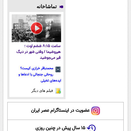
پوستتوصاف
میلیاردر شد.
کاشتی!!!!!
بعد، انرژی داره
تماشاخانه
میکنه!50%تخفیف
آموزش رایگان
🌸 بلفا با 25%
تخفیف
ساعت ۸:۱۵ ششم اوت ؛
هیروشیما / وقتی شهر در دیگ
قیر می‌جوشید
محمدباقر خرازی کیست؟
روحانی جنجالی با ادعاها و
ایده‌های تخیلی
فیلم های دیگر
عضویت در اینستاگرام عصر ایران
۱۵ سال پیش در چنین روزی