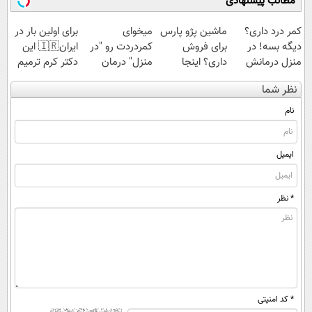
مطالب پیشنهادی
کمر درد داری؟
ماشین پژو پارس
میخوای
برای اولین بار در
دیگه بسه! در
برای فروش
کمردردت رو "در
ایران🇮🇷 این
منزل درمانش
داری؟ اینجا
منزل" درمان
دکتر کرم ترمیم
کن
سریع بفروشش
کنی؟ (◂فیلم +
کننده 23 روزه
نظر شما
(◀پرسش‌نامه)
◂پرسش‌نامه)
ساخت!
نام
ایمیل
* نظر
* کد امنیتی