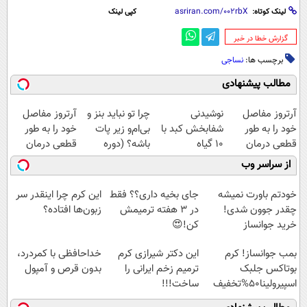
لینک کوتاه:
کپی لینک
‌گزارش خطا در خبر
برچسب ها:
نساجی
مطالب پیشنهادی
آرتروز مفاصل
نوشیدنی
چرا تو نباید بنز و
آرتروز مفاصل
خود را به طور
شفابخش کبد با
بی‌ام‌و زیر پات
خود را به طور
قطعی درمان
10 گیاه
باشه؟ (دوره
قطعی درمان
کنید!
موثر(تخفیف تا
رایگان درآمد
کنید!
از سراسر وب
◂پرسش‌نامه▸
امشب)
میلیاردی)
◗پرسش‌نامه◖
خودتم باورت نمیشه
جای بخیه داری؟؟ فقط
این کرم چرا اینقدر سر
چقدر جوون شدی!
در 3 هفته ترمیمش
زبون‌ها افتاده؟
خرید جوانساز
کن!😍
اسپیرولینا با تخفیف
بمب جوانساز! کرم
این دکتر شیرازی کرم
خداحافظی با کمردرد،
ویژه
بوتاکس جلبک
ترمیم زخم ایرانی را
بدون قرص و آمپول
اسپیرولینا50%تخفیف
ساخت!!!