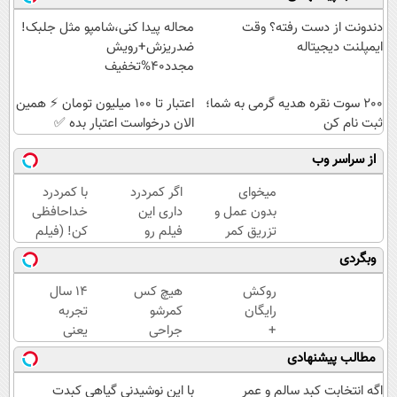
دندونت از دست رفته؟ وقت
محاله پیدا کنی،شامپو مثل جلبک!
ایمپلنت دیجیتاله
ضدریزش+رویش
مجدد40%تخفیف
200 سوت نقره هدیه گرمی به شما؛
اعتبار تا ۱۰۰ میلیون تومان ⚡ همین
ثبت نام کن
الان درخواست اعتبار بده ✅
از سراسر وب
میخوای
اگر کمردرد
با کمردرد
بدون عمل و
داری این
خداحافظی
تزریق کمر
فیلم رو
کن! (فیلم
دردت خوب
ببین!
و ببین ◀
وبگردی
شه؟
◗پرسش‌نامه
پرسش‌نامه
◂پرسش‌نامه
رو پر کن◖
رو پرکن)
روکش
هیچ کس
۱۴ سال
رو پرکن
رایگان
کمرشو
تجربه
+
جراحی
یعنی
اقساط
نمیکنه❗
نتیجه‌ای
مطالب پیشنهادی
۱۲
درمان
که از
ماهه
کمردرد
دور هم
اگه انتخابت کبد سالم و عمر
با این نوشیدنی گیاهی کبدت