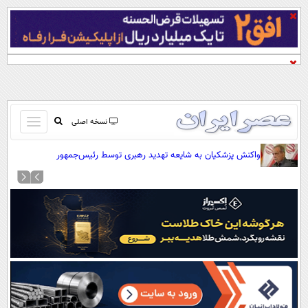
باز
نسخه اصلی
و
صفحه اول
واکنش پزشکیان به شایعه تهدید رهبری توسط رئیس‌جمهور
بسته
تماس با ما
کردن
آرشیو
منو
جستجو
نظرسنجی
آب و هوا
اوقات شرعی
پیوند ها
سواد زندگی