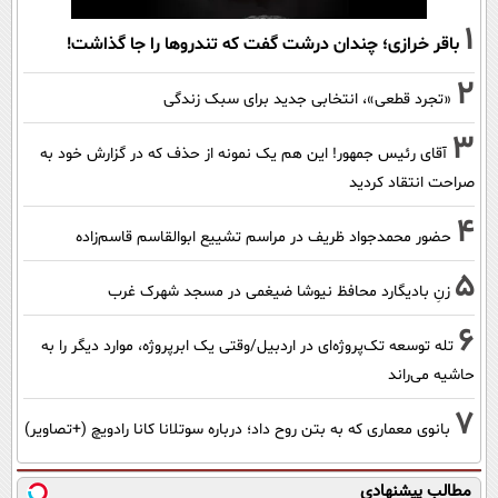
1
باقر خرازی؛ چندان درشت گفت که تندروها را جا گذاشت!
2
«تجرد قطعی»، انتخابی جدید برای سبک زندگی
3
آقای رئیس جمهور! این هم یک نمونه از حذف که در گزارش خود به
صراحت انتقاد کردید
4
حضور محمدجواد ظریف در مراسم تشییع ابوالقاسم قاسم‌زاده
5
زنِ بادیگارد محافظ نیوشا ضیغمی در مسجد شهرک غرب
6
تله توسعه تک‌پروژه‌ای در اردبیل/وقتی یک ابرپروژه، موارد دیگر را به
حاشیه می‌راند
7
بانوی معماری که به بتن روح داد؛ درباره سوتلانا کانا رادویچ (+تصاویر)
مطالب پیشنهادی