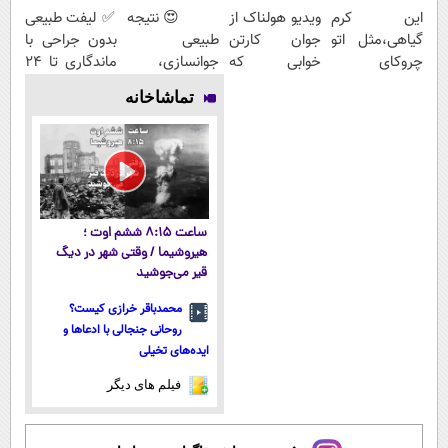
این کرم
ویدیو هولناک از
😍 نتیجه‌
✅ لیفت طبیعی
گیاهی،مثل اتو
جوان کارتن
طبیعی
بدون جراحی با
چروکای
خوابی که
جوانسازی،
ماندگاری تا ۲۴
پوستتوصاف
میلیاردر شد.
بدون درد و
ماه
تماشاخانه
میکنه!50%تخفیف
آموزش رایگان
بدون دوره
نقاهت؛ مشاوره
رایگان
ساعت ۸:۱۵ ششم اوت ؛
هیروشیما / وقتی شهر در دیگ
قیر می‌جوشید
محمدباقر خرازی کیست؟
روحانی جنجالی با ادعاها و
ایده‌های تخیلی
فیلم های دیگر