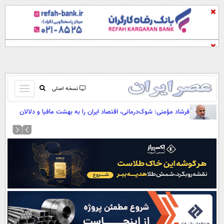
باز
نسخه اصلی
و
صفحه اول
فرشاد مؤمنی: شوک‌درمانی، اقتصاد ایران را به بهشت مافیا و دلالان
بسته
تبدیل کرده است
تماس با ما
کردن
آرشیو
منو
جستجو
نظرسنجی
آب و هوا
اوقات شرعی
پیوند ها
سواد زندگی