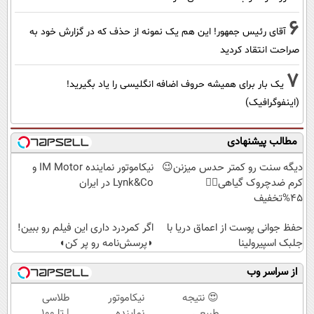
6
آقای رئیس جمهور! این هم یک نمونه از حذف که در گزارش خود به
صراحت انتقاد کردید
7
یک بار برای همیشه حروف اضافه انگلیسی را یاد بگیرید!
(اینفوگرافیک)
مطالب پیشنهادی
دیگه سنت رو کمتر حدس میزنن😉
نیکاموتور نماینده IM Motor و
کرم ضدچروک گیاهی👈🏻
Lynk&Co در ایران
45%تخفیف
حفظ جوانی پوست از اعماق دریا با
اگر کمردرد داری این فیلم رو ببین!
جلبک اسپیرولینا
◗پرسش‌نامه رو پر کن◖
از سراسر وب
😍 نتیجه‌
نیکاموتور
طلاسی
طبیعی
نماینده
| تا 100