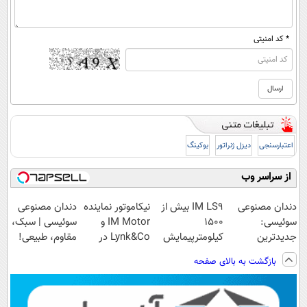
* کد امنیتی
اعتبارسنجی
دیزل ژنراتور
بوکینگ
از سراسر وب
دندان مصنوعی
IM LS9 بیش از
نیکاموتور نماینده
دندان مصنوعی
سوئیسی:
1500
IM Motor و
سوئیسی | سبک،
جدیدترین
کیلومترپیمایش
Lynk&Co در
مقاوم، طبیعی!
فناوری اروپا،
با یکبار شارژ
ایران
ویزیت
بازگشت به بالای صفحه
سبک و مقاوم |
رایگان+پرداخت
پرداخت قسطی
اقساطی😍