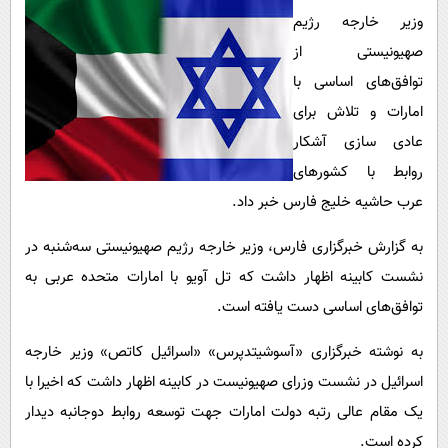
پیامک
سرگرمی
وزیر خارجه رژیم
روانشناسی
فناوری
صهیونیستی از
توافق‌های اساسی با
آشپزی
گوناگون
امارات و تلاش برای
دانلود
حوادث
عادی سازی آشکار
محیط زیست
روابط با کشورهای
سلامت
عرب حاشیه خلیج فارس خبر داد.
فرهنگی
به گزارش خبرگزاری فارس، وزیر خارجه رژیم صهیونیستی سه‌شنبه در
بین الملل
نشست کابینه اظهار داشت که تل آویو با امارات متحده عربی به
توافق‌های اساسی دست یافته است.
اجتماعی
حیات وحش
به نوشته خبرگزاری «آسوشیتدپرس» «اسرائیل کاتص» وزیر خارجه
اسرائیل در نشست وزرای صهیونیست در کابینه اظهار داشت که اخیرا با
سیاست خارجی
یک مقام عالی رتبه دولت امارات جهت توسعه روابط دوجانبه دیدار
کرده است.