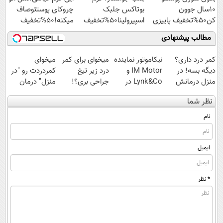
10سال جوون
بوتاکس جلبک
چروکای پوستتوصاف
کن50%تخفیف پاییزی
اسپیرولینا50%تخفیف
میکنه!50%تخفیف
مطالب پیشنهادی
کمر درد داری؟
نیکاموتور نماینده
میخوای برای کمر
میخوای
دیگه بسه! در
IM Motor و
درد زیر تیغ
کمردردت رو "در
منزل درمانش
Lynk&Co در
جراحی بری؟!
منزل" درمان
کن
ایران
◗پرسش‌نامه رو
کنی؟ (◂فیلم +
نظر شما
(◀پرسش‌نامه)
پر کن◖
◂پرسش‌نامه)
نام
ایمیل
* نظر