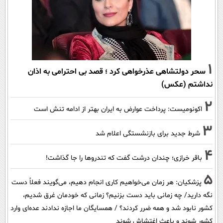
1
سحر دولتشاهی عذرخواهی کرد ؛ قصد بی احترامی به اذان
نداشتم (عکس)
2
اکونومیست: پرداخت عوارض به ایران بهتر از ادامه تنش است
3
شرط جدید برای بازنشستگی اعلام شد
4
باقر خرازی؛ چندان درشت گفت که تندروها را جا گذاشت!
5
پزشکیان: هر زمان می‌خواهیم کاری انجام دهیم، می‌گویند فعلاً دست
نگه دارید/ چه زمانی باید دست بزنیم؟ زمانی که خودمان غرق شدیم،
کشور نابود شد و همه ضرر کردند؟ / همسایگان ما اجازه ندادند عده‌ای وارد
کشور شوند و باعث اغتشاش شوند