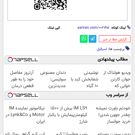
لینک کوتاه:
کپی لینک
‌گزارش خطا در خبر
برچسب ها:
اسرائیل
مطالب پیشنهادی
ویدیو هولناک از
نوشیدنی
دندان مصنوعی
آرتروز مفاصل
جوان کارتن
شفابخش کبد با
سوئیسی:
خود را به طور
خوابی که
10 گیاه
جدیدترین
قطعی درمان
میلیاردر شد.
موثر(تخفیف تا
فناوری اروپا،
کنید!
از سراسر وب
آموزش رایگان
امشب)
سبک و مقاوم |
◗پرسش‌نامه◖
پرداخت قسطی
خودتم باورت نمیشه
IM LS9 بیش از 1500
نیکاموتور نماینده IM
چقدر جوون شدی!
کیلومترپیمایش با یکبار
Motor و Lynk&Co در
خرید جوانساز
شارژ
ایران
اسپیرولینا با تخفیف
بدون سوزن پوستتو
بمب جوانساز! کرم
این کرم گیاهی،مثل اتو
ویژه