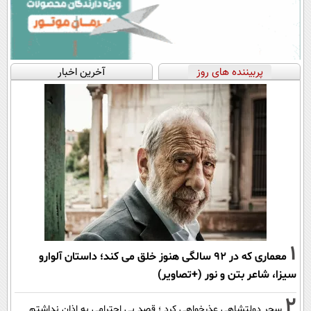
پربیننده های روز
آخرین اخبار
1
معماری که در 92 سالگی هنوز خلق می کند؛ داستان آلوارو
سیزا، شاعر بتن و نور (+تصاویر)
2
سحر دولتشاهی عذرخواهی کرد ؛ قصد بی احترامی به اذان نداشتم