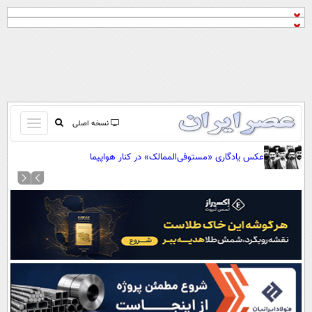
باز
نسخه اصلی
و
صفحه اول
عکس یادگاری «مستوفی‌الممالک» در کنار هواپیما
بسته
تماس با ما
کردن
آرشیو
منو
جستجو
نظرسنجی
آب و هوا
اوقات شرعی
پیوند ها
سواد زندگی