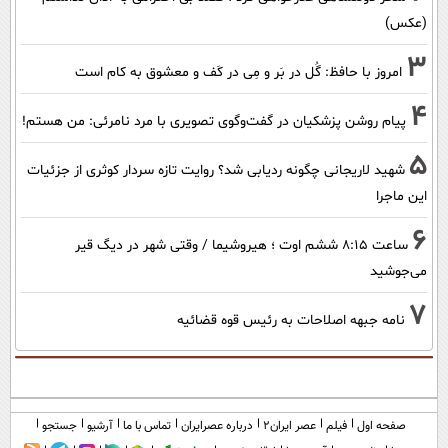
(عکس)
3
امروز با حافظ: گُل در بَر و مِی در کَف و معشوق به کام است
4
پیام روشن پزشکیان در گفت‌و‌گوی تصویری با مرد نامرئی: من هستم!
5
شهید لاریجانی چگونه ردیابی شد؟ روایت تازه سردار کوثری از جزئیات
این ماجرا
6
ساعت ۸:۱۵ ششم اوت ؛ هیروشیما / وقتی شهر در دیگ قیر
می‌جوشید
7
نامه جبهه اصلاحات به رئیس قوه قضائیه
صفحه اول
فیلم
عصر ایران۲
درباره عصرایران
تماس با ما
آرشیو
جستجو