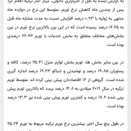
به گزارش ایسنا به نقل از خبرگزاری آناتولی، مرکز آمار ترکیه اعلام کرد
پیامک
سرگرمی
پس از چندین ماه کاهش نرخ تورم، متوسط این نرخ در دوازده ماه
روانشناسی
فناوری
منتهی به ژوئیه با ۰.۹۳ درصد افزایش نسبت به مدت مشابه ماه قبل
آشپزی
گوناگون
به ۱۶.۶۵ درصد رسیده است که در این بین بالاترین نرخ تورم در بین
دانلود
بخش‌های مختلف متعلق به بخش خدمات با تورم ۲۶.۹۳ درصدی
حوادث
بوده است.
محیط زیست
سلامت
در بین سایر بخش ها، تورم بخش لوازم منزل ۲۵.۴۱ درصد، کافه و
فرهنگی
رستوران ۱۹.۸۵ درصد و نوشیدنی و تنباکو ۱۹.۲۳ درصد اندازه گیری
بین الملل
شده است. گروهی از ۱۲ اقتصاددان پیش بینی کرده اند متوسط تورم
ترکیه در سال ۲۰۱۹ میلادی به ۱۴.۸ درصد برسد که بالاترین تورم پیش
اجتماعی
بینی شده ۱۷.۲ درصد و کمترین تورم پیش بینی شده نیز ۱۳.۳ درصد
حیات وحش
بوده است.
سیاست خارجی
در طول پنج سال اخیر بیشترین نرخ تورم ترکیه مربوط به تورم ۲۵.۲۴