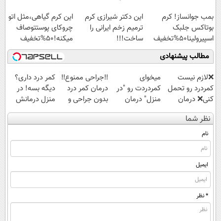
اسپیرولینا با تخفیف
بمب جوانساز! کرم
این دکتر شیرازی کرم
این کرم گیاهی،مثل اتو
ویژه
بوتاکس جلبک
ترمیم زخم ایرانی را
چروکای پوستتوصاف
اسپیرولینا50%تخفیف
ساخت!!!
میکنه!50%تخفیف
مطالب پیشنهادی
❌لازم نیست
میخوای
‼️جراحی ممنوع‼️
کمر درد داری؟
کمردرد رو تحمل
کمردردت رو "در
درمان کمر درد
دیگه بسه! در
کنی❌ درمان
منزل" درمان
بدون جراحی و
منزل درمانش
بدون جراحی و
کنی؟ (◂فیلم +
دوره نقاهت
کن
نظر شما
قرص
◂پرسش‌نامه)
(◀پرسش‌نامه)
(پرسشنامه)
نام
ایمیل
* نظر