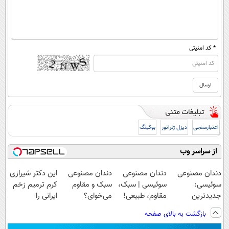
* کد امنیتی
اعتبارسنجی
دیزل ژنراتور
بوکینگ
از سراسر وب
دندان مصنوعی
دندان مصنوعی
دندان مصنوعی
این دکتر شیرازی
سوئیسی:
سوئیسی | سبک،
سبک و مقاوم
کرم ترمیم زخم
جدیدترین
مقاوم، طبیعی!
می‌خوای؟
ایرانی را
فناوری اروپا،
ویزیت
پرداخت اقساطی
ساخت!!!
بازگشت به بالای صفحه
سبک و مقاوم |
رایگان+پرداخت
هم داریم!😍 |