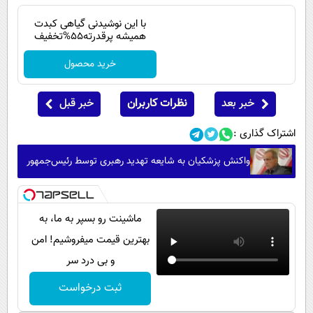
با این نوشیدنی گیاهی کبدت
همیشه پرقدرته55%تخفیف
خرید محصول
خبر بعد
نظرات کاربران
خبر قبل
اشتراک گذاری :
واکنش پزشکیان به شایعه تهدید رهبری توسط رئیس‌جمهور
ماشینت رو بسپر به ما، به
بهترین قیمت میفروشیم! امن
و بی درد سر
ثبت درخواست