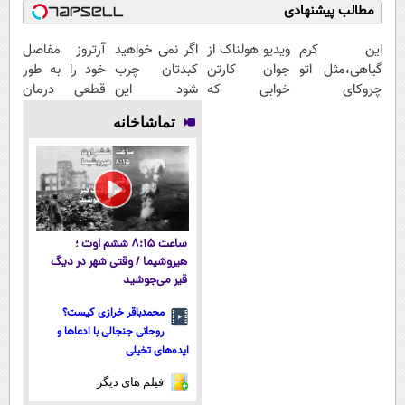
مطالب پیشنهادی
این کرم
ویدیو هولناک از
اگر نمی خواهید
آرتروز مفاصل
گیاهی،مثل اتو
جوان کارتن
کبدتان چرب
خود را به طور
چروکای
خوابی که
شود این
قطعی درمان
پوستتوصاف
میلیاردر شد.
نوشیدنی خوش
کنید!
تماشاخانه
میکنه!50%تخفیف
آموزش رایگان
طعم را بنوشید
◗پرسش‌نامه◖
ساعت ۸:۱۵ ششم اوت ؛
هیروشیما / وقتی شهر در دیگ
قیر می‌جوشید
محمدباقر خرازی کیست؟
روحانی جنجالی با ادعاها و
ایده‌های تخیلی
فیلم های دیگر