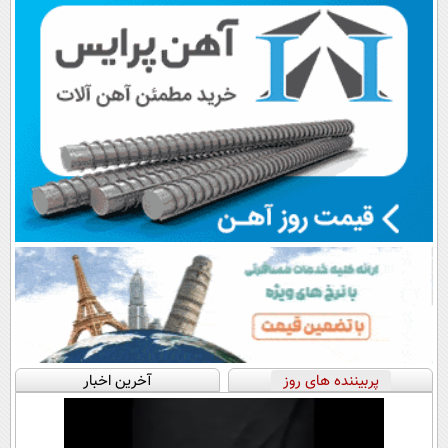
پرداخت قسطی
اقساطی😍
📍تهران
پربیننده های روز
آخرین اخبار