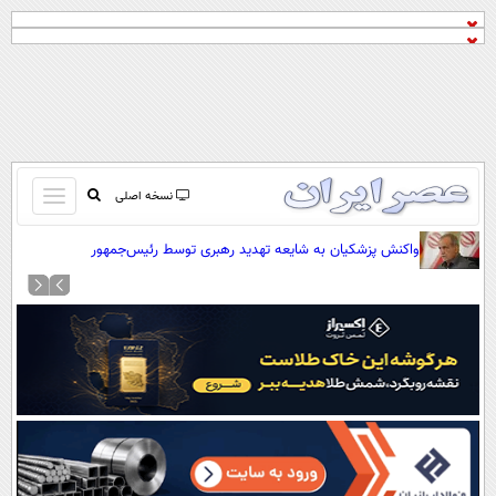
باز
نسخه اصلی
و
صفحه اول
واکنش پزشکیان به شایعه تهدید رهبری توسط رئیس‌جمهور
بسته
تماس با ما
کردن
آرشیو
منو
جستجو
نظرسنجی
آب و هوا
اوقات شرعی
پیوند ها
سواد زندگی