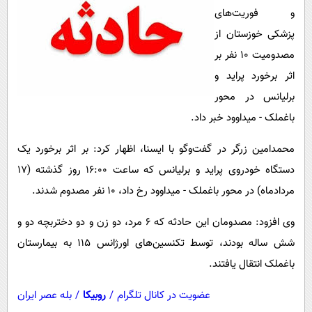
پیامک
سرگرمی
و فوریت‌های
روانشناسی
فناوری
پزشکی خوزستان از
مصدومیت 10 نفر بر
آشپزی
گوناگون
اثر برخورد پراید و
دانلود
حوادث
برلیانس در محور
محیط زیست
باغملک - میداوود خبر داد.
سلامت
محمدامین زرگر در گفت‌وگو با ایسنا، اظهار کرد: بر اثر برخورد یک
فرهنگی
دستگاه خودروی پراید و برلیانس که ساعت 16:00 روز گذشته (17
بین الملل
مردادماه) در محور باغملک - میداوود رخ داد، 10 نفر مصدوم شدند.
اجتماعی
وی افزود: مصدومان این حادثه که 6 مرد، دو زن و دو دختربچه دو و
حیات وحش
شش ساله بودند، توسط تکنسین‌های اورژانس 115 به بیمارستان
باغملک انتقال یافتند.
سیاست خارجی
عضویت در کانال تلگرام
/
روبیکا
/
بله عصر ایران