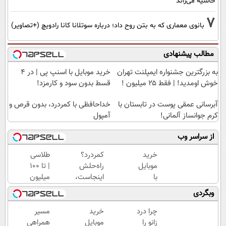
حاشیه می‌راند
7
بانوی معماری که به بتن روح داد؛ درباره سوتلانا کانا رادویچ (+تصاویر)
مطالب پیشنهادی
به بزرگترین جشنواره ایمپلنت تهران
خرید موبایل با اسنپ پی | در ۴
خوش اومدید! | فقط ۲۵ میلیون !
قسط بدون سود و کارمزد!
آبرسانی عمقی پوست در تابستان با
خداحافظی با کمردرد، بدون قرص و
کرم جوانساز آلمانی!
آمپول
از سراسر وب
خرید
کمردرد؟
طلاسی
موبایل
راه‌حلش
| تا 100
با
اینجاست،
میلیون
اسنپ
نه توی
وام
وبگردی
پی | در
داروخونه
آنی
۴
خرید
چرا درد
خرید
مسیر
قسط
طلا💰
زانو را
موبایل
همراهی