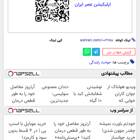
اپلیکیشن عصر ایران
لینک کوتاه:
کپی لینک
‌گزارش خطا در خبر
برچسب ها:
حوادث رانندگی
مطالب پیشنهادی
ویدیو هولناک از
نوشیدنی
دندان مصنوعی
آرتروز مفاصل
جوان کارتن
شفابخش کبد با
سوئیسی:
خود را به طور
خوابی که
10 گیاه
جدیدترین
قطعی درمان
میلیاردر شد.
موثر(تخفیف تا
فناوری اروپا،
کنید!
از سراسر وب
آموزش رایگان
امشب)
سبک و مقاوم |
◗پرسش‌نامه◖
پرداخت قسطی
خودتم باورت نمیشه
آرتروز مفاصل خود را
خرید موبایل با اسنپ
چقدر جوون شدی!
به طور قطعی درمان
پی | در ۴ قسط بدون
خرید جوانساز
کنید! ◗پرسش‌نامه◖
سود و کارمزد!