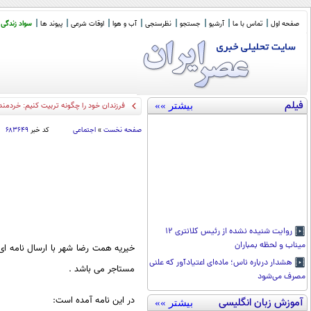
صفحه اول
تماس با ما
آرشیو
جستجو
نظرسنجی
آب و هوا
اوقات شرعی
پیوند ها
سواد زندگی
فیلم
بیشتر »»
فرزندان خود را چگونه تربیت کنیم: خردمند
صفحه نخست
»
اجتماعی
کد خبر
۶۸۳۶۴۹
روایت شنیده نشده از رئیس کلانتری ۱۲
میناب و لحظه بمباران
هشدار درباره ناس؛ ماده‌ای اعتیادآور که علنی
مستاجر می باشد .
مصرف می‌شود
در این نامه آمده است:
آموزش زبان انگلیسی
بیشتر »»