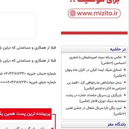
قبلا از همکاری و مساعدتی که دراین ب
در حاشیه
عکس پدرانه سپند امیرسلیمانی با شعری
قبلا از همکاری و مساعدتی که دراین ب
احساسی (+عکس)
استایل شیک لیندا کیانی در اکران ماه پنهان
شماره حساب خیریه 02042187340 شماره کارت خیریه 6104337733573958
(+عکس)
شماره شبای خیریه IR930120000000002042187340 به نام خیریه همت رضا شهر
سحر دولتشاهی عذرخواهی کرد ؛ قصد بی
احترامی به اذان نداشتم (عکس)
بازیگران زن سریال «بامداد خمار» در پشت
صحنه به سبک دوران قاجار (عکس)
تیپ رنگی تارا سریال شغال در جشن نفس
پربیننده ترین پست همین ی
(+عکس)
باشگاه مغز