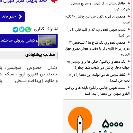
خانم بازیگر: هرگز مهران م
چالش بینایی؛ اگر تیزبین و سریع هستی
شرکت کن!
خبر بعد
معمای ریاضی؛ رکورد حل این چالش 10 ثانیه
است
اشتراک گذاری :
تست هوش تصویری: کدام کلید قفل را باز
می کند؟
لوکیشن بیرونی ساختمان
معمای تصویری تک شاخ ها / تشخیص 3
مورد زیر 10 ثانیه برابر با دقت و هوش بصری فوق
مطالب پیشنهادی
العاده
یک معمای ریاضی/ خیلی ها برای رسیدن به
دندان مصنوعی سوئیسی:
جواب دچار چالش می شوند، شما چطور؟
جدیدترین فناوری اروپا، سبک
ش
فقط تیزبین ها می توانند این معما را در 10
و مقاوم | پرداخت قسطی
با
ثانیه حل کنند!
تست هوش چالش برانگیز: نابغه های ریاضی
الگوی پنهان این معما را پیدا کنند!