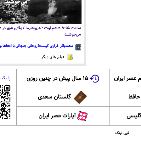
ساعت ۸:۱۵ ششم اوت ؛ هیروشیما / وقتی شهر در
می‌جوشید
محمدباقر خرازی کیست؟روحانی جنجالی با ادعاها و 
فیلم های دیگر
 عصر ایران
۱۵ سال پیش در چنین روزی
اپلیکی
 حافظ
گلستان سعدی
گلیسی
آپارات عصر ایران
کپی لینک