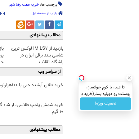
برچسب ها:
خیریه همت رضا شهر
بازدید از صفحه اول
مطالب پیشنهادی
بازدید از IM LS7 لوکس ترین
با
شاسی بلند برقی ایران در
پو
باشگاه انقلاب
جلبک(
از سراسر وب
خرید طلای آبشده حتی با ۱۰۰هزارتومان
تا عید، با کرم جوانساز،
پوستت رو دوباره بساز(خرید با
تخفیف ویژه)
تخفیف ویژه!
خرید شمش پ
۱۰ گرم
مطالب پیشنهادی