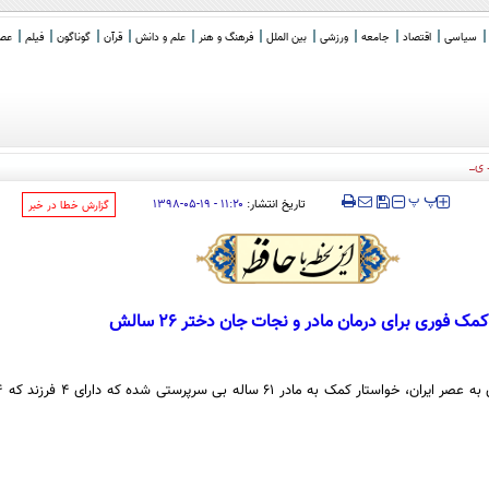
سیاسی
اقتصاد
جامعه
ورزشی
بین الملل
فرهنگ و هنر
علم و دانش
قرآن
گوناگون
فیلم
عصر 
 یا باهوش؟
‍‍‍ پ
پ
تاریخ انتشار:
۱۱:۲۰ - ۱۹-۰۵-۱۳۹۸
‌گزارش خطا در خبر
کمک فوری برای درمان مادر و نجات جان دختر 26 سالش