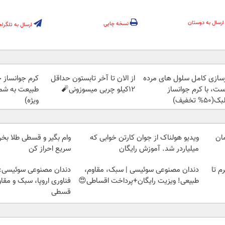
ارسال به دوستان
نسخه چاپی
ارسال به تلگرام
زسازی کامل سلول های مرده
از الان تا آخر تابستون حداقل
کرم جوانساز 
ست، با کرم جوانساز
12کیلو چربی میسوزونی🧨
طبیعت به شما
50% تخفیف)
ویژه)
ویدیو هولناک از جوان کارتن خوابی که
وام بگیر و قسطی طلا بخر!
میلیاردر شد. آموزش رایگان
سریع احراز کن
لمپ طلاسی، از ۰.۵ گرم تا
دندان مصنوعی سوئیسی | سبک، مقاوم،
دندان مصنوعی سوئیسی:
طبیعی! ویزیت رایگان+پرداخت اقساطی😍
فناوری اروپا، سبک و مقا
قسطی