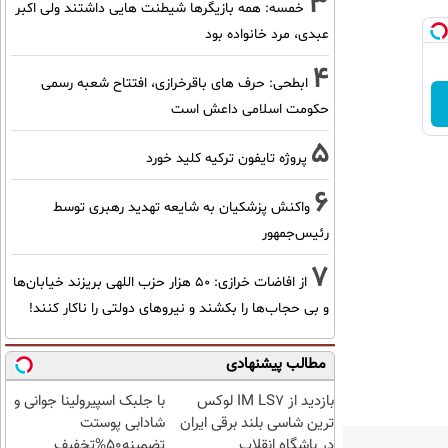
3
خمسه: همه بازیگرها شیطنت هایی داشتند ولی اکبر
عبدی، مرد خانواده بود
4
ابطحی: حرف های باقرخرازی، افتتاح شعبه رسمی
حکومت اسلامی داعش است
5
پروژه تایفون ترکیه کلید خورد
6
واکنش پزشکیان به شایعه تهدید رهبری توسط
رئیس‌جمهور
7
از افاضات خرازی: ۵۰ هزار حزب اللهی بریزند خیابان‌ها
و بی حجاب‌ها را بکشند و نیرو‌های دولتی را ناکار کنند!
مطالب پیشنهادی
بازدید از IM LS7 لوکس
با جلبک اسپیرولینا جوانی و
ترین شاسی بلند برقی ایران
شادابی پوستت
در باشگاه انقلاب
تضمینه50%تخفیف