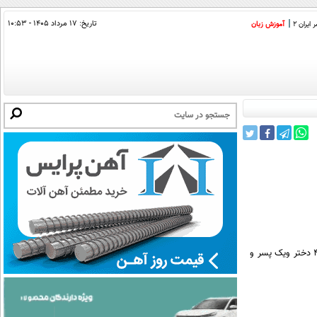
تاریخ:
۱۷ مرداد ۱۴۰۵ - ۱۰:۵۳
ایران 2
آموزش زبان
خیریه همت رضا شهر با ارسال نامه ای به عصر ایران، خواستار کمک به مادر ۶۱ ساله بی سرپرستی شده که دارای 4 فرزند که 4 دختر ویک پسر و