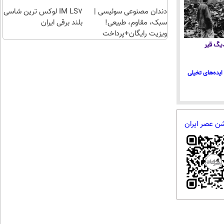
هدیه
دندان مصنوعی سوئیسی |
بگیر)
IM LS7 لوکس ترین شاسی
سبک، مقاوم، طبیعی!
بلند برقی ایران
ویزیت رایگان+پرداخت
اقساطی😍
 دیگ قیر
ایده‌های تخیلی
شن عصر ایران