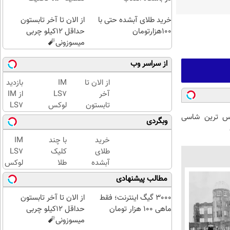
خرید طلای آبشده حتی با
از الان تا آخر تابستون
۱۰۰هزارتومان
حداقل 12کیلو چربی
میسوزونی🧨
از سراسر وب
از الان تا
IM
بازدید
آخر
LS7
از IM
تابستون
لوکس
LS7
حداقل
ترین
لوکس
 لوکس ترین شاسی
وبگردی
12کیلو
شاسی
ترین
چربی
بلند
شاسی
خرید
با چند
IM
میسوزونی
برقی
بلند
طلای
کلیک
LS7
🧨
ایران
برقی
آبشده
طلا
لوکس
ایران
حتی با
بخرید...
ترین
مطالب پیشنهادی
در
۱۰۰هزارتومان
(ثبت‌نام
شاسی
باشگاه
کن |
بلند
3000 گیگ اینترنت؛ فقط
از الان تا آخر تابستون
انقلاب
خرید
برقی
ماهی 100 هزار تومان
حداقل 12کیلو چربی
کن |
ایران
میسوزونی🧨