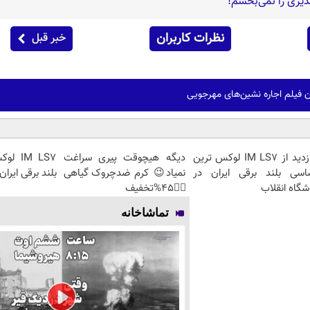
دیری را نمی‌بخشم!
نظرات کاربران
خبر قبل
 فیلم اجاره نشین‌های مهرجویی
بازدید از IM LS7 لوکس ترین
دیگه هیچوقت پیری سراغت
IM LS7
اسی بلند برقی ایران در
نمیاد😉 کرم ضدچروک گیاهی
بلند برقی ایران
شگاه انقلاب
👈🏻45%تخفیف
تماشاخانه