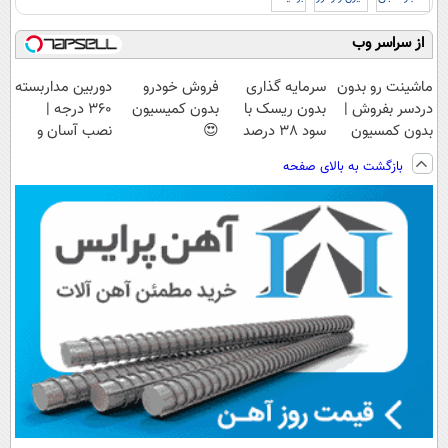
از سراسر وب
ماشینت رو بدون
سرمایه گذاری
فروش خودرو
دوربین مداربسته
دردسر بفروش |
بدون ریسک با
بدون کمیسیون
360 درجه |
بدون کمسیون
سود 38 درصد
😍
نصب آسان و
😍
سالانه📈
راحت
بازگشت به بالای صفحه