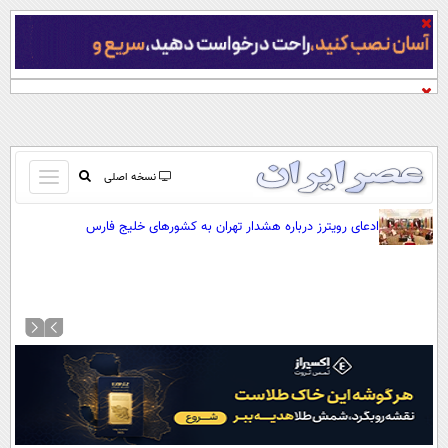
باز
نسخه اصلی
و
صفحه اول
ادعای رویترز درباره هشدار تهران به کشورهای خلیج فارس
بسته
تماس با ما
کردن
آرشیو
منو
جستجو
نظرسنجی
آب و هوا
اوقات شرعی
پیوند ها
سواد زندگی