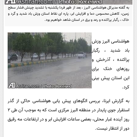
پیامک
سرگرمی
به گفته مدیرکل هواشناسی البرز ، بعد از ظهر فردا یکشنبه با تشدید چینش فشار سطح
روانشناسی
زمین، کاهش محسوس دما و افزایش ابر، پاره ای نقاط استان وزش باد شدید و گرد و
فناوری
خاک ، رگبار پراکنده و رعد و برق در استان شاهد خواهیم بود.
آشپزی
گوناگون
دانلود
حوادث
هواشناسی البرز وزش
محیط زیست
باد شدید ، رگبار
پراکنده ، آذرخش و
سلامت
روزهای خنک برای
فرهنگی
این استان پیش بینی
بین الملل
کرد.
اجتماعی
به گزارش ایرنا، بررسی الگوهای پیش یابی هواشناسی حاکی از گذر
حیات وحش
استقرار جوی پایدار در منطقه البرز مرکزی است که به موجب آن طی ۲
سیاست خارجی
روز آینده غبار محلی، بعضی ساعات افزایش ابر و در ارتفاعات مه رقیق
دور از انتظار نیست.