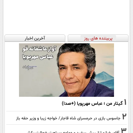
پربیننده های روز
آخرین اخبار
1
گیتار من ؛ عباس مهرپویا (+صدا)
2
جاسوس بازی در حرمسرای شاه قاجار/ خواجه زیبا و وزیر حقه باز
3
آقای خرازی! از ریش سفید و عمامه سیاهت خجالت بکش