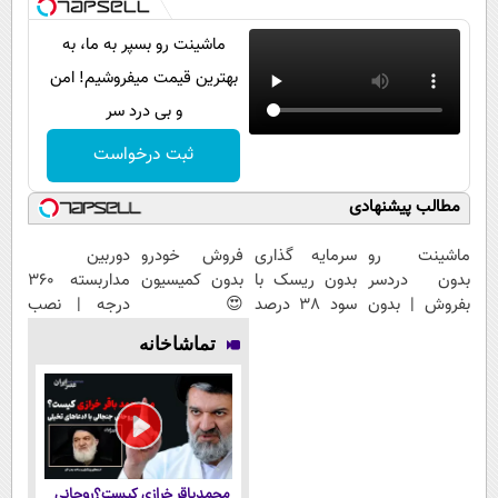
ماشینت رو بسپر به ما، به
بهترین قیمت میفروشیم! امن
و بی درد سر
ثبت درخواست
مطالب پیشنهادی
ماشینت رو
سرمایه گذاری
فروش خودرو
دوربین
بدون دردسر
بدون ریسک با
بدون کمیسیون
مداربسته 360
بفروش | بدون
سود 38 درصد
😍
درجه | نصب
کمسیون 😍
سالانه📈
آسان و راحت
تماشاخانه
محمدباقر خرازی کیست؟روحانی