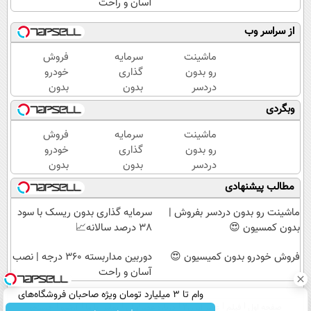
آسان و راحت
از سراسر وب
ماشینت
سرمایه
فروش
رو بدون
گذاری
خودرو
دردسر
بدون
بدون
بفروش |
ریسک
کمیسیون
وبگردی
بدون
با سود
😍
کمسیون
38
ماشینت
سرمایه
فروش
😍
درصد
رو بدون
گذاری
خودرو
سالانه
دردسر
بدون
بدون
📈
بفروش |
ریسک
کمیسیون
مطالب پیشنهادی
بدون
با سود
😍
کمسیون
38
ماشینت رو بدون دردسر بفروش |
سرمایه گذاری بدون ریسک با سود
😍
درصد
بدون کمسیون 😍
38 درصد سالانه📈
سالانه
فروش خودرو بدون کمیسیون 😍
📈
دوربین مداربسته 360 درجه | نصب
آسان و راحت
وام تا ۳ میلیارد تومان ویژه صاحبان فروشگاه‌های
صفحه اول
فیلم
عصر ایران۲
درباره عصرایران
تماس با ما
آرشیو
جستجو
آنلاین و حضوری