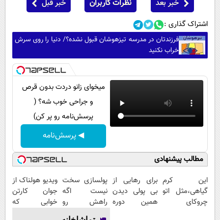
خبر بعد
نظرات کاربران
خبر قبل
اشتراک گذاری :
فرزندتان در مدرسه تیزهوشان قبول نشده؟/ دنیا را روی سرش
خراب نکنید
میخوای زانو دردت بدون قرص
و جراحی خوب شه؟ (
پرسش‌نامه رو پر کن)
◀ پرسش‌نامه
مطالب پیشنهادی
این کرم
برای رهایی از
پولسازی سخت
ویدیو هولناک از
گیاهی،مثل اتو
بی پولی دیدن
نیست اگه
جوان کارتن
چروکای
همین دوره
راهش رو
خوابی که
پوستتوصاف
رایگان کافیه!
بدونی! " دوره
میلیاردر شد.
تماشاخانه