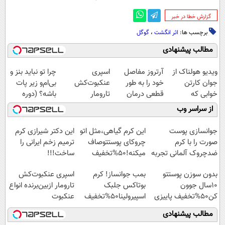
‌گزارش خطا در خبر
برچسب ها:
اثر انگشت
،
گوگل
مطالب پیشنهادی
ویدیو هولناک از
آرتروز مفاصل
اسپری
چرا تو نباید بنز و
جوان کارتن
خود را به طور
عنکبوت‌‌کش
بی‌ام‌و زیر پات
خوابی که
قطعی درمان
تارومار
باشه؟ (دوره
میلیاردر شد.
کنید!
ازبین‌برنده انواع
رایگان درآمد
از سراسر وب
آموزش رایگان
◗پرسش‌نامه◖
عنکبوت
میلیاردی)
جوانسازی پوست
این کرم گیاهی،مثل اتو
این دکتر شیرازی کرم
صورت را با کرم
چروکای پوستتوصاف
ترمیم زخم ایرانی را
ضدچروک آلمانی تجربه
میکنه!50%تخفیف
ساخت!!!
کنید!
بدون سوزن پوستتو
بمب جوانساز! کرم
اسپری عنکبوت‌‌کش
10سال جوون
بوتاکس جلبک
تارومار ازبین‌برنده انواع
کن50%تخفیف پاییزی
اسپیرولینا50%تخفیف
عنکبوت
مطالب پیشنهادی