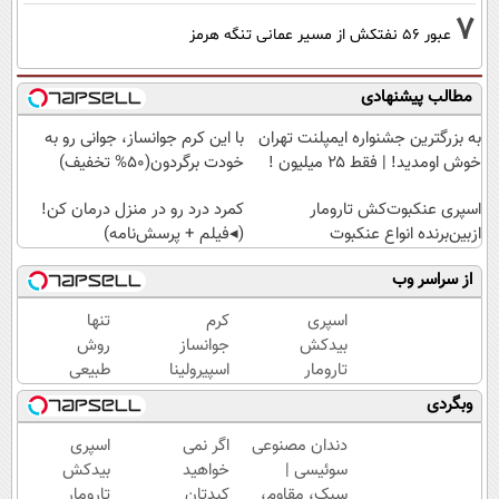
7
عبور ۵۶ نفتکش از مسیر عمانی تنگه هرمز
مطالب پیشنهادی
به بزرگترین جشنواره ایمپلنت تهران
با این کرم جوانساز، جوانی رو به
خوش اومدید! | فقط ۲۵ میلیون !
خودت برگردون(50% تخفیف)
اسپری عنکبوت‌‌کش تارومار
کمرد درد رو در منزل درمان کن!
ازبین‌برنده انواع عنکبوت
(◂فیلم + پرسش‌نامه)
از سراسر وب
اسپری
کرم
تنها
بیدکش
جوانساز
روش
تارومار
اسپیرولینا
طبیعی
با
که
وبگردی
اثرفوری
پوستت
،
رو
دندان مصنوعی
اگر نمی
اسپری
محافظ
بصورت
سوئیسی |
خواهید
بیدکش
لباس
عمقی
سبک، مقاوم،
کبدتان
تارومار