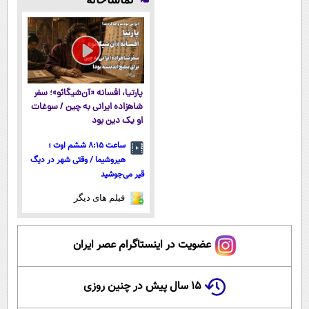
میکنه!50%تخفیف
(شمارتو وارد
رایگان "
آموزش رایگان
کن)
پارتیا، افسانه «آن‌شیگائو»؛ سفر
شاهزاده ایرانی به چین / سوغات
او یک دین بود
ساعت ۸:۱۵ ششم اوت ؛
هیروشیما / وقتی شهر در دیگ
قیر می‌جوشید
فیلم های دیگر
عضویت در اینستاگرام عصر ایران
۱۵ سال پیش در چنین روزی