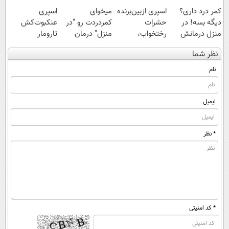
کمر درد داری؟
اسپری ازبین‌برنده
میخوای
اسپری
دیگه بسه! در
حشرات
کمردردت رو "در
عنکبوت‌‌کش
منزل درمانش
رختخواب،
منزل" درمان
تارومار
کن
مناسب برای
کنی؟ (◂فیلم +
ازبین‌برنده انواع
نظر شما
(◀پرسش‌نامه)
مقابله با انواع
◂پرسش‌نامه)
عنکبوت
ساس
نام
ایمیل
* نظر
* کد امنیتی