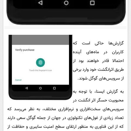
پیامک
سرگرمی
روانشناسی
فناوری
آشپزی
گوناگون
دانلود
حوادث
گزارش‌ها حاکی است که
محیط زیست
کاربران در ماه‌های آینده
سلامت
احتمالا قادر خواهند بود از
فرهنگی
طریق اثرانگشت خود وارد برخی
از سرویس‌های گوگل شوند.
بین الملل
اجتماعی
به گزارش ایسنا، با توجه به
محبوبیت حسگر اثر انگشت در
حیات وحش
سرویس‌های سخت‌افزاری و نرم‌افزاری مختلف، به نظر می‌رسد که
سیاست خارجی
تعداد زیادی از غول‌های تکنولوژی در جهان از جمله گوگل سعی دارند
که از این فناوری به منظور ارتقای سطح امنیت سایبری و حفاظت از