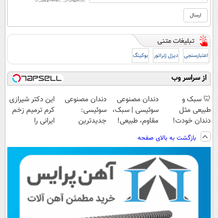
اعتبارسنجی
دیزل ژنراتور
بوکینگ
از سراسر وب
🦷 سبک و
دندان مصنوعی
دندان مصنوعی
این دکتر شیرازی
طبیعی مثل
سوئیسی | سبک،
سوئیسی:
کرم ترمیم زخم
دندان خودت!
مقاوم، طبیعی!
جدیدترین
ایرانی را
نصب آسان و
ویزیت
فناوری اروپا،
ساخت!!!
بازگشت به بالای صفحه
پرداخت اقساطی
رایگان+پرداخت
سبک و مقاوم |
💳 📍 تهران
اقساطی😍
پرداخت قسطی