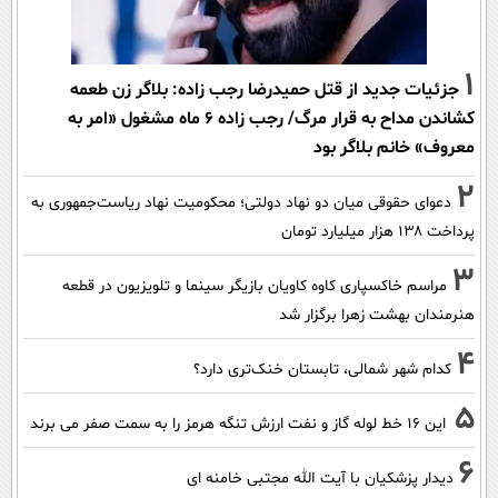
1
جزئیات جدید از قتل حمیدرضا رجب زاده: بلاگر زن طعمه
کشاندن مداح به قرار مرگ/ رجب زاده 6 ماه مشغول «امر به
معروف» خانم بلاگر بود
2
دعوای حقوقی میان دو نهاد دولتی؛ محکومیت نهاد ریاست‌جمهوری به
پرداخت ۱۳۸ هزار میلیارد تومان
3
مراسم خاکسپاری کاوه کاویان بازیگر سینما و تلویزیون در قطعه
هنرمندان بهشت زهرا برگزار شد
4
کدام شهر شمالی، تابستان خنک‌تری دارد؟
5
این 16 خط لوله گاز و نفت ارزش تنگه هرمز را به سمت صفر می برند
6
دیدار پزشکیان با آیت الله مجتبی خامنه ای