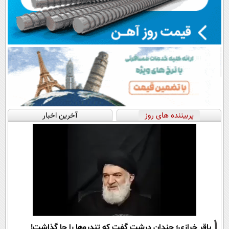
پربیننده های روز
آخرین اخبار
1
باقر خرازی؛ چندان درشت گفت که تندروها را جا گذاشت!