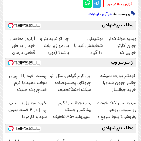
‌گزارش خطا در خبر
برچسب ها:
هوآوی
،
اینترنت
مطالب پیشنهادی
ویدیو هولناک از
نوشیدنی
چرا تو نباید بنز و
آرتروز مفاصل
جوان کارتن
شفابخش کبد با
بی‌ام‌و زیر پات
خود را به طور
خوابی که
10 گیاه
باشه؟ (دوره
قطعی درمان
میلیاردر شد.
موثر(تخفیف تا
رایگان درآمد
کنید!
از سراسر وب
آموزش رایگان
امشب)
میلیاردی)
◗پرسش‌نامه◖
خودتم باورت نمیشه
این کرم گیاهی،مثل اتو
پوست خود را از پیری
چقدر جوون شدی!
چروکای پوستتوصاف
نجات دهید!با کرم
خرید جوانساز
میکنه!50%تخفیف
ضدچروک جلبک
اسپیرولینا با تخفیف
میدونستی 207 خودت
بمب جوانساز! کرم
خرید موبایل با اسنپ
ویژه
رو میتونی روهوا
بوتاکس جلبک
پی | در ۴ قسط بدون
بفروشی؟اینجا سریع و
اسپیرولینا50%تخفیف
سود و کارمزد!
راحت بفروش
مطالب پیشنهادی