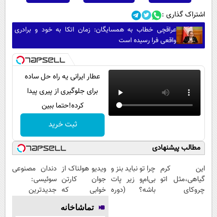
اشتراک گذاری :
عراقچی خطاب به همسایگان: زمان اتکا به خود و برادری
واقعی فرا رسیده است
عطار ایرانی یه راه حل ساده
برای جلوگیری از پیری پیدا
کرده!حتما ببین
ثبت خرید
مطالب پیشنهادی
این کرم
چرا تو نباید بنز و
ویدیو هولناک از
دندان مصنوعی
گیاهی،مثل اتو
بی‌ام‌و زیر پات
جوان کارتن
سوئیسی:
چروکای
باشه؟ (دوره
خوابی که
جدیدترین
پوستتوصاف
رایگان درآمد
میلیاردر شد.
فناوری اروپا،
تماشاخانه
میکنه!50%تخفیف
میلیاردی)
آموزش رایگان
سبک و مقاوم |