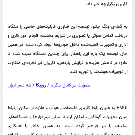
پیامک
سرگرمی
کاربری یکپارچه خبر داد.
روانشناسی
فناوری
آشپزی
گوناگون
به گفته‌ی ونگ چنلو، توسعه این فناوری قابلیت‌های خاصی را هنگام
دریافت تماس صوتی یا تصویری در شرایط مختلف، انجام امور کاری و
دانلود
حوادث
اداری و تجهیزات تعبیه‌شده داخل خودروها ایجاد کرده‌است. در همین
محیط زیست
حال توسعه یک باره این راهکار برای چندین دستگاه سبب شده تا
سلامت
علاوه بر کاهش هزینه و افزایش بازدهی، کاربران نیز تجربه‌ای متفاوت
فرهنگی
از تجهیزات هوشمند را تجربه کنند.
بین الملل
عضویت در کانال تلگرام
/
روبیکا
/
بله عصر ایران
اجتماعی
حیات وحش
EMUI به عنوان رابط کاربری اختصاصی هوآوی، علاوه بر امکان ارتباط
سیاست خارجی
میان تجهیزات گوناگون، امکان ارتباط میان‌ نرم‌افزارها و دستگاه‌های
مختلف را نیز فراهم کرده است. به همین خاطر با همکاری