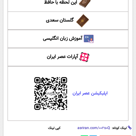
این لحظه با حافظ
گلستان سعدی
آموزش زبان انگلیسی
آپارات عصر ایران
اپلیکیشن عصر ایران
لینک کوتاه:
کپی لینک