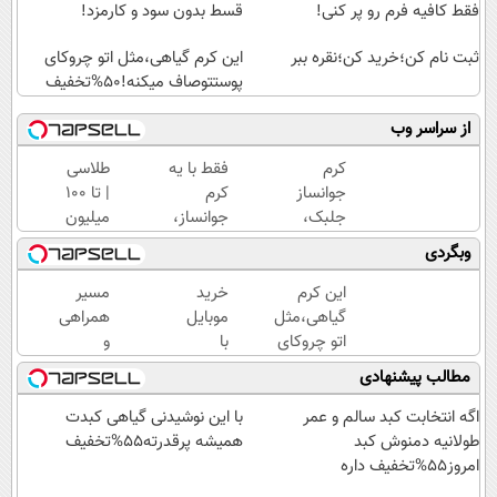
فقط کافیه فرم رو پر کنی!
قسط بدون سود و کارمزد!
ثبت نام کن؛خرید کن؛نقره ببر
این کرم گیاهی،مثل اتو چروکای
پوستتوصاف میکنه!50%تخفیف
از سراسر وب
کرم
فقط با یه
طلاسی
جوانساز
کرم
| تا 100
جلبک،
جوانساز،
میلیون
هدیه
پیری رو از
وام
وبگردی
طبیعت به
خودت دور
آنی
شما(خرید
کن(تخفیف50%)
خرید
این کرم
خرید
مسیر
با تخفیف
طلا💰
گیاهی،مثل
موبایل
همراهی
ویژه)
ثبت
اتو چروکای
با
و
نام
پوستتوصاف
اسنپ
گزارش
مطالب پیشنهادی
کن!
میکنه!50%تخفیف
پی | در
عملکرد
۴
گروه
اگه انتخابت کبد سالم و عمر
با این نوشیدنی گیاهی کبدت
قسط
اسنپ
طولانیه دمنوش کبد
همیشه پرقدرته55%تخفیف
بدون
در
امروز55%تخفیف داره
سود و
۱۴۰۴