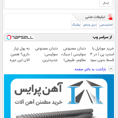
اعتبارسنجی
دیزل ژنراتور
بوکینگ
از سراسر وب
خرید موبایل با
دندان مصنوعی
دندان مصنوعی
به پول نیاز
اسنپ پی | در ۴
سوئیسی | سبک،
سوئیسی:
داری؟ همین
قسط بدون سود
مقاوم، طبیعی!
جدیدترین
الان این دوره
و کارمزد!
ویزیت
فناوری اروپا،
رایگان رو شرکت
بازگشت به بالای صفحه
رایگان+پرداخت
سبک و مقاوم |
کن تا دیر نشده!
اقساطی😍
پرداخت قسطی