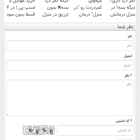
کمر درد داری؟
میخوای
دیگه کمر درد
خرید موبایل با
دیگه بسه! در
کمردردت رو "در
بسه❌ بدون
اسنپ پی | در ۴
منزل درمانش
منزل" درمان
تزریق در منزل
قسط بدون سود
کن
کنی؟ (◂فیلم +
درمانش کن✅
و کارمزد!
نظر شما
(◀پرسش‌نامه)
◂پرسش‌نامه)
◀پرسش‌نامه پر
کن▶
نام
ایمیل
* نظر
* کد امنیتی