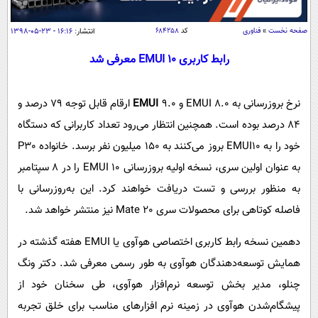
سیاسی
اقتصاد
صفحه نخست
»
فناوری
کد
۶۸۴۲۵۸
انتشار:
۱۶:۱۶ - ۲۳-۰۵-۱۳۹۸
جامعه
اقتصادی
رابط کاربری EMUI 10 معرفی شد
ورزشی
اجتماعی
خودرو
بین الملل
نرخ بروزرسانی به EMUI 8.0 و
EMUI
9.0 ارقام قابل توجه 79 درصد و
حوادث
84 درصد بوده است. همچنین انتظار می‌رود تعداد کاربرانی که دستگاه
فرهنگ و هنر
سیاست خارجی
سلامت
خود را به EMUI10 بروز می‌کنند به 150 میلیون نفر برسد. خانواده P30
علم و دانش
یک برش دانایی
به عنوان اولین سری، نسخه اولیه بروزرسانی EMUI 10 را در 8 سپتامبر
قرآن
فناوری و It
محیط زیست
به منظور بررسی و تست دریافت خواهند کرد. این به‌روزرسانی با
گوناگون
علمی
فاصله کوتاهی برای محصولات سری Mate 20 نیز منتشر خواهد شد.
سفر و تفریح
فیلم
سرگرمی
اخبار کریپتو
دهمین نسخه رابط کاربری اختصاصی هوآوی یا EMUI هفته گذشته در
عصر ایران 2
اقتصاد
باشگاه مغز
همایش توسعه‌دهندگان هوآوی به طور رسمی معرفی شد. دکتر ونگ
آموزش زبان
خواندنی ها و دیدنی ها
ورزش
مجله تصویری سلاح
چنلو، مدیر بخش توسعه نرم‌افزار هوآوی، طی سخنان خود از
داستان کوتاه
سیاست
پیشگام‌شدن هوآوی در زمینه نرم افزارهای مناسب برای خلق تجربه