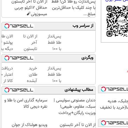
پس‌اندازت رو طلا کن! فقط
از الان تا آخر تابستون
با چند کلیک با حداقل‌ترین
حداقل 12کیلو چربی
مبلغ...
میسوزونی🧨
از سراسر وب
پس‌انداز
از الان تا
الان طلا
طلا فقط
آخر
با ۱۰۰
تابستون
دیگه بده
هزارتومان
حداقل
سرمایه‌گ
وبگردی
(امن و
12کیلو
طلا با ا
راحت)
چربی
بی‌بهره
پس‌انداز
خرید
دریافت
میسوزونی
طلا فقط
طلای
اعتبار خ
🧨
با ۱۰۰
آبشده
کالا از
هزارتومان
حتی با
طلاسی(ب
مطالب پیشنهادی
(امن و
۱۰۰هزارتومان
ضامن، ب
راحت)
بهره)
دندان مصنوعی سوئیسی |
سرمایه گذاری امن با طلا و
جلبک، هدیه
سبک، مقاوم، طبیعی!
نقره دیجی کالا
(خرید با تخفیف
ویزیت رایگان+پرداخت
اقساطی😍
از الان تا آخر تابستون
ویدیو هولناک از جوان