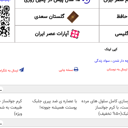
 حافظ
گلستان سعدی
گلیسی
آپارات عصر ایران
کپی لینک
ه دار شدن
،
سواد زندگی
ارسال به دوستان
نسخه چاپی
ارسال به تلگرام
زسازی کامل سلول های مرده
با عصاره ی ضد پیری جلبک
کرم جوانساز 
ست، با کرم جوانساز
پوستت همیشه جوونه!
طبیعت به شما
50% تخفیف)
ویژه)