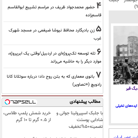
انساز جلبک
4
حضور محمدجواد ظریف در مراسم تشییع ابوالقاسم
قاسم‌زاده
5
زنِ بادیگارد محافظ نیوشا ضیغمی در مسجد شهرک
غرب
6
تله توسعه تک‌پروژه‌ای در اردبیل/وقتی یک ابرپروژه،
موارد دیگر را به حاشیه می‌راند
7
بانوی معماری که به بتن روح داد؛ درباره سوتلانا کانا
رادویچ (+تصاویر)
 دیگ قیر
مطالب پیشنهادی
ایده‌های تخیلی
با جلبک اسپیرولینا جوانی و
خرید شمش پلمپ طلاسی،
شادابی پوستت
از ۰.۵ گرم تا ۱۰ گرم
تضمینه50%تخفیف
شن عصر ایران