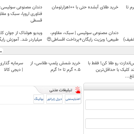
لمپ طلاسی، از ۰.۵ گرم تا
خرید طلای آبشده حتی با ۱۰۰هزارتومان
دندان مصنوعی سوئیسی:
فناوری اروپا، سبک و مقا
قسطی
دندان مصنوعی سوئیسی | سبک، مقاوم،
ویدیو هولناک از جوان کا
طبیعی! ویزیت رایگان+پرداخت اقساطی😍
میلیاردر شد. آموزش رایگ
‌اندازت رو طلا کن! فقط با
خرید شمش پلمپ طلاسی، از
سرمایه گذاری ا
د کلیک با حداقل‌ترین
۰.۵ گرم تا ۱۰ گرم
| دیجی کالا
غ...
اعتبارسنجی
دیزل ژنراتور
بوکینگ