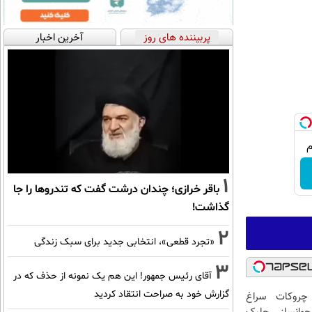
پربیننده های روز
آخرین اخبار
1
باقر خرازی؛ چندان درشت گفت که تندروها را جا
گذاشت!
2
«تجرد قطعی»، انتخابی جدید برای سبک زندگی
3
آقای رئیس جمهور! این هم یک نمونه از حذف که در
گزارش خود به صراحت انتقاد کردید
 چروکات سراغ