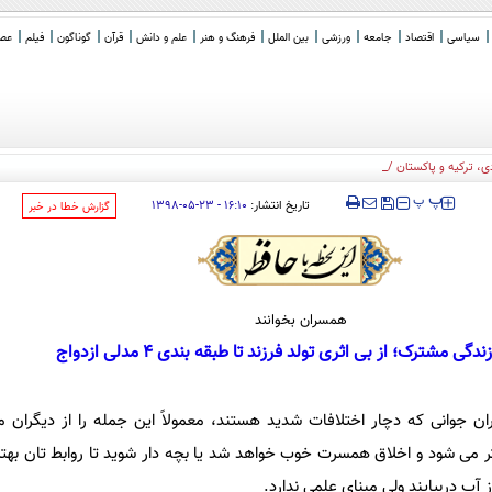
سیاسی
اقتصاد
جامعه
ورزشی
بین الملل
فرهنگ و هنر
علم و دانش
قرآن
گوناگون
فیلم
عصر 
 ترکیه و پاکستان / علت: ایران
‍‍‍ پ
پ
تاریخ انتشار:
۱۶:۱۰ - ۲۳-۰۵-۱۳۹۸
‌گزارش خطا در خبر
همسران بخوانند
دگی مشترک؛ از بی اثری تولد فرزند تا طبقه بندی 4 مدلی ازدواج
 جوانی که دچار اختلافات شدید هستند، معمولاً این جمله را از دیگران م
 می شود و اخلاق همسرت خوب خواهد شد یا بچه دار شوید تا روابط تان بهت
ب دربیایند ولی مبنای علمی ندارد.