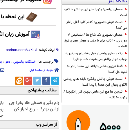
باشگاه مغز
معمای ریاضی؛ رکورد حل این چالش 10 ثانیه
است
این لحظه با
تست هوش تصویری: کدام کلید قفل را باز
می کند؟
آموزش زبان ان
معمای تصویری تک شاخ ها / تشخیص 3
مورد زیر 10 ثانیه برابر با دقت و هوش بصری فوق
العاده
لینک کوتاه:
یک معمای ریاضی/ خیلی ها برای رسیدن به
جواب دچار چالش می شوند، شما چطور؟
برچسب ها:
اختلافات زناشویی
،
دعوا
،
بچ
فقط تیزبین ها می توانند این معما را در 10
بازدید از صفحه اول
ثانیه حل کنند!
تست هوش چالش برانگیز: نابغه های ریاضی
الگوی پنهان این معما را پیدا کنند!
مطالب پیشنهادی
تیزبین ها مچ این ماهی پنهان کار را بگیرند! /
رکورد 10 ثانیه
وام بگیر و قسطی طلا بخر! چی
با
از این بهتر!! سریع احراز کن
پو
جلبک(
از سراسر وب