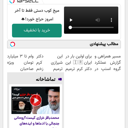
میخ کوب دستی فقط تا آخر
امروز حراج خورد!🔥
خرید با تخفیف
مطالب پیشنهادی
مسیر همراهی و
برای اولین بار در
این دکتر
وام تا ۳ میلیارد
گزارش عملکرد
ایران🇮🇷 این
شیرازی کرم
تومان ویژه
گروه اسنپ در
دکتر کرم ترمیم
ترمیم زخم
صاحبان
۱۴۰۴
کننده 23 روزه
ایرانی را
فروشگاه‌های
تماشاخانه
ساخت!
ساخت!!!
آنلاین و
حضوری
محمدباقر خرازی کیست؟روحانی
جنجالی با ادعاها و ایده‌های