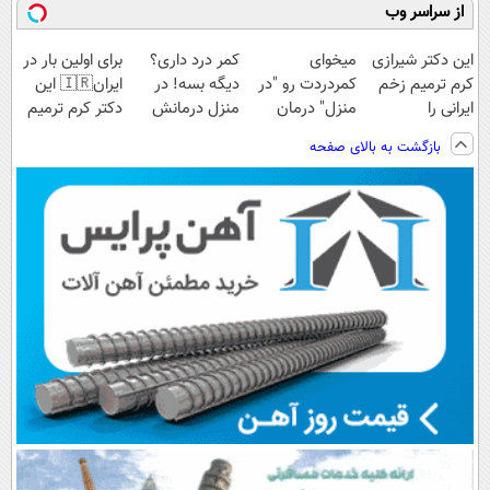
از سراسر وب
این دکتر شیرازی
میخوای
کمر درد داری؟
برای اولین بار در
کرم ترمیم زخم
کمردردت رو "در
دیگه بسه! در
ایران🇮🇷 این
ایرانی را
منزل" درمان
منزل درمانش
دکتر کرم ترمیم
ساخت!!!
کنی؟ (◂فیلم +
کن
کننده 23 روزه
بازگشت به بالای صفحه
◂پرسش‌نامه)
(◀پرسش‌نامه)
ساخت!