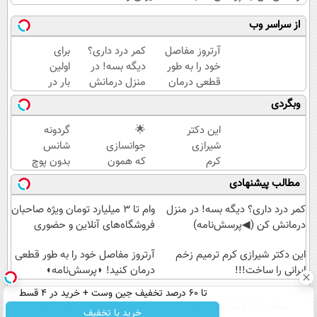
از سراسر وب
آرتروز مفاصل
کمر درد داری؟
برای
خود را به طور
دیگه بسه! در
اولین
قطعی درمان
منزل درمانش
بار در
کنید!
کن
ایران
وبگردی
◗پرسش‌نامه◖
(◀پرسش‌نامه)
🇮🇷
این
این دکتر
🌟
گردونه
دکتر
شیرازی
جوانسازی
شانس
کرم
کرم
که همون
بدون پوچ
ترمیم
ترمیم
جلسه‌ی
|
مطالب پیشنهادی
کننده
زخم
اول اثرشو
بچرخونش
23
ایرانی را
نشون
1000 دلار
کمر درد داری؟ دیگه بسه! در منزل
وام تا ۳ میلیارد تومان ویژه صاحبان
روزه
ساخت!!!
می‌ده،
تتر ببر!
درمانش کن (◀پرسش‌نامه)
فروشگاه‌های آنلاین و حضوری
ساخت!
۲۴ ماه
🔥😍
این دکتر شیرازی کرم ترمیم زخم
می‌مونه
آرتروز مفاصل خود را به طور قطعی
ایرانی را ساخت!!!
درمان کنید! ◗پرسش‌نامه◖
تا 60 درصد تخفیف جین وست + خرید در 4 قسط
صفحه اول
فیلم
عصر ایران۲
درباره عصرایران
تماس با ما
آرشیو
جستجو
خرید با تخفیف