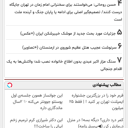
4
حسن روحانی: می‌خواستند برای سخنرانی امام زمان در تهران جایگاه
درست کنند/ تصمیم‌گیر اصلی برای ادامه یا پایان جنگ و آینده ملت
است
5
جزئیات مورد بحث جدید از موشک خیبرشکن ایران (+عکس)
6
سرنوشت عجیب هتل عظیم شوروی در ارمنستان (+تصاویر)
7
سنگ مزار اکبر عبدی بدون اطلاع خانواده نصب شد؛ واکنش‌ها به یک
اقدام جنجالی
مطالب پیشنهادی
فرم خود را در بزرگترین جشنواره
این جوانساز همون جلسه‌ی اول
ایمپلنت تهران پر کنید ! | فقط ۲۵
پوستتو جوونتر می‌کنه ✨ 2سال
میلیون
ماندگاری داره
کمر درد داری؟ دیگه بسه! در منزل
این دکتر شیرازی کرم ترمیم زخم
درمانش کن (◀پرسش‌نامه)
ایرانی را ساخت!!!