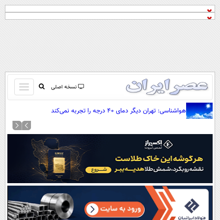
باز
نسخه اصلی
و
صفحه اول
هواشناسی: تهران دیگر دمای ۴۰ درجه را تجربه نمی‌کند
بسته
تماس با ما
کردن
آرشیو
منو
جستجو
نظرسنجی
آب و هوا
اوقات شرعی
پیوند ها
سواد زندگی