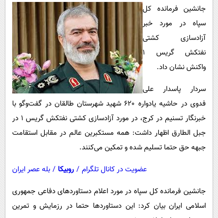
پیامک
سرگرمی
جانشین فرمانده کل
روانشناسی
سپاه در مورد خبر
فناوری
آزادسازی کشتی
آشپزی
گوناگون
نفتکش گریس ۱
دانلود
حوادث
واکنش نشان داد.
محیط زیست
سردار پاسدار علی
سلامت
فدوی در حاشیه یادواره 620 شهید شهرستان طالقان در گفت‌وگو با
فرهنگی
خبرنگار تسنیم در کرج، در مورد آزادسازی کشتی نفتکش گریس 1 در
بین الملل
جبل الطارق اظهار داشت: همه مستکبرین عالم در مقابل استقامت
جبهه حق حتما تسلیم شده و تمکین می‌کنند.
اجتماعی
حیات وحش
عضویت در کانال تلگرام
/
روبیکا
/
بله عصر ایران
سیاست خارجی
جانشین فرمانده کل سپاه در مورد اعلام دستاوردهای دفاعی جمهوری
اسلامی ایران بیان کرد: این دستاوردها حتما در رزمایش و تمرین