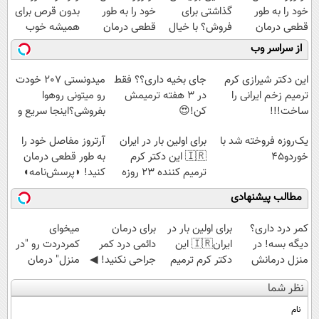
خود را به طور
گذاشتی برای
خود را به طور
بدون قرص برای
قطعی درمان
فروش؟ با خیال
قطعی درمان
همیشه خوب
کنید!
راحت بفروش
کنید!
کن! (قدم اول،
از سراسر وب
◗پرسش‌نامه◖
◂پرسش‌نامه▸
پرسش‌نامه)
این دکتر شیرازی کرم
جای بخیه داری؟؟ فقط
میدونستی 207 خودت
ترمیم زخم ایرانی را
در 3 هفته ترمیمش
رو میتونی روهوا
ساخت!!!
کن!😍
بفروشی؟اینجا سریع و
راحت بفروش
یک‌روزه فروخته شد با
برای اولین بار در ایران
آرتروز مفاصل خود را
خوردو45
🇮🇷 این دکتر کرم
به طور قطعی درمان
ترمیم کننده 23 روزه
کنید! ◗پرسش‌نامه◖
ساخت!
مطالب پیشنهادی
کمر درد داری؟
برای اولین بار در
برای درمان
میخوای
دیگه بسه! در
ایران🇮🇷 این
دائمی درد کمر
کمردردت رو "در
منزل درمانش
دکتر کرم ترمیم
جراحی نکنید! ◀
منزل" درمان
کن
کننده 23 روزه
پرسش‌نامه رو پر
کنی؟ (◂فیلم +
نظر شما
(◀پرسش‌نامه)
ساخت!
کن ▶
◂پرسش‌نامه)
نام