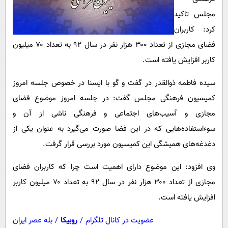
پیامک
سرگرمی
مجلس تاکید
روانشناسی
فناوری
کرد: کاربران
آشپزی
گوناگون
فضای مجازی از تعداد ۳۰۰ هزار نفر در سال ۹۲ به تعداد ۷۰ میلیون
کاربر افزایش یافته است.
دانلود
حوادث
محیط زیست
سیده فاطمه ذوالقدر در گفت و گو با ایسنا در خصوص جلسه امروز
کمیسیون فرهنگی مجلس گفت: در جلسه امروز موضوع فضای
سلامت
مجازی و آسیب‌های اجتماعی و فرهنگی ناشی از آن و
فرهنگی
سوءاستفاده‌هایی که در این فضا صورت می‌گیرد به عنوان یکی از
بین الملل
دغدغه‌های همیشگی این کمیسیون مورد بررسی قرار گرفت.
اجتماعی
وی افزود: این موضوع دارای اهمیت است چرا که کاربران فضای
حیات وحش
مجازی از تعداد ۳۰۰ هزار نفر در سال ۹۲ به تعداد ۷۰ میلیون کاربر
سیاست خارجی
افزایش یافته است.
عضویت در کانال تلگرام
/
روبیکا
/
بله عصر ایران