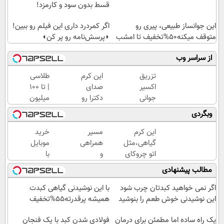
قسط بدون سود و کارمزد!
این جوانساز طبیعی، پیری رو
اگر کمردرد داری این فیلم رو ببین!
متوقف میکنه50%تخفیف تا امشب
◗پرسش‌نامه رو پر کن◖
از سراسر وب
تزریق
این کرم
طلاسی
اکسیر
صدای
| تا 100
جوانی
دکترا رو
میلیون
به
در اورده
وام
وبگردی
پوست
😳
آنی
بدون
چون
خرید
این کرم
مسیر
خرید
سوزن40%تخفیف
دیگه
طلا💰
گیاهی،مثل
همراهی
موبایل
نیازی
ثبت
اتو چروکای
و
با
نداری
نام
پوستتوصاف
گزارش
اسنپ
مطالب پیشنهادی
بوتاکس
کن!
میکنه!50%تخفیف
عملکرد
پی | در
کنی!!!
گروه
۴
اگر نمی خواهید کبدتان چرب شود
با این نوشیدنی گیاهی کبدت
اسنپ
قسط
این نوشیدنی خوش طعم را بنوشید
همیشه پرقدرته55%تخفیف
در
بدون
یک راه ساده اما مطمئن برای درمان
۱۴۰۴
سود و
فولادی شدن کبد با یک فنجان