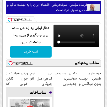
فرشاد مؤمنی: شوک‌درمانی، اقتصاد ایران را به بهشت مافیا و
دلالان تبدیل کرده است
عطار ایرانی یه راه حل ساده
برای جلوگیری از پیری پیدا
کرده!حتما ببین
ثبت خرید
مطالب پیشنهادی
جوانسازی
دندان مصنوعی
این کرم
ویدیو هولناک از
طبیعی پوست
سوئیسی:
گیاهی،مثل اتو
جوان کارتن
بدون بوتاکس و
جدیدترین
چروکای
خوابی که
جراحی
فناوری اروپا،
پوستتوصاف
میلیاردر شد.
تماشاخانه
سبک و مقاوم |
میکنه!50%تخفیف
آموزش رایگان
پرداخت قسطی