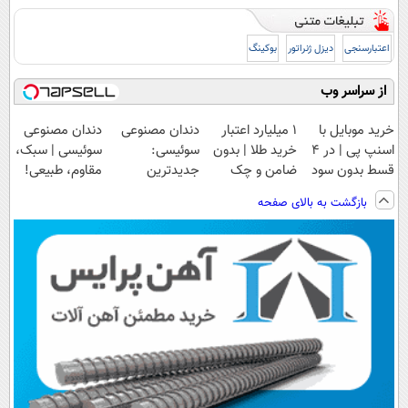
اعتبارسنجی
دیزل ژنراتور
بوکینگ
از سراسر وب
خرید موبایل با
۱ میلیارد اعتبار
دندان مصنوعی
دندان مصنوعی
اسنپ پی | در ۴
خرید طلا | بدون
سوئیسی:
سوئیسی | سبک،
قسط بدون سود
ضامن و چک
جدیدترین
مقاوم، طبیعی!
و کارمزد!
فناوری اروپا،
ویزیت
بازگشت به بالای صفحه
سبک و مقاوم |
رایگان+پرداخت
پرداخت قسطی
اقساطی😍