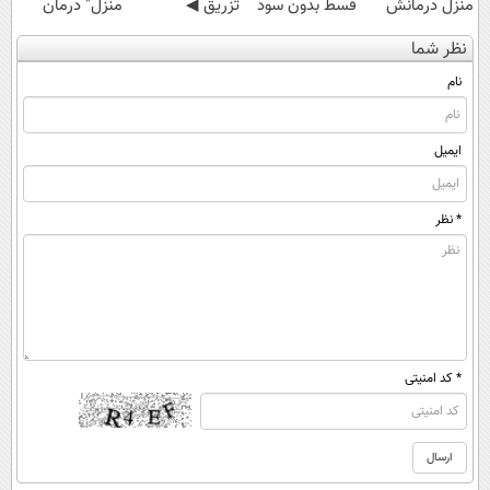
منزل درمانش
قسط بدون سود
تزریق ◀
منزل" درمان
کن
و کارمزد!
پرسش‌نامه رو پر
کنی؟ (◂فیلم +
نظر شما
(◀پرسش‌نامه)
کن ▶
◂پرسش‌نامه)
نام
ایمیل
* نظر
* کد امنیتی