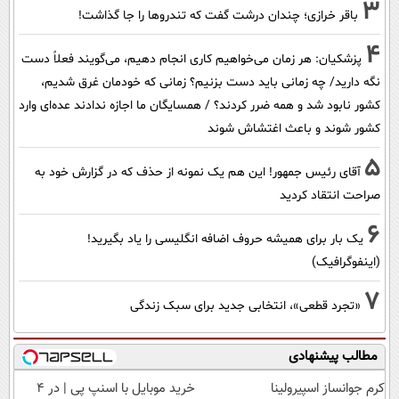
3
باقر خرازی؛ چندان درشت گفت که تندروها را جا گذاشت!
4
پزشکیان: هر زمان می‌خواهیم کاری انجام دهیم، می‌گویند فعلاً دست
نگه دارید/ چه زمانی باید دست بزنیم؟ زمانی که خودمان غرق شدیم،
کشور نابود شد و همه ضرر کردند؟ / همسایگان ما اجازه ندادند عده‌ای وارد
کشور شوند و باعث اغتشاش شوند
5
آقای رئیس جمهور! این هم یک نمونه از حذف که در گزارش خود به
صراحت انتقاد کردید
6
یک بار برای همیشه حروف اضافه انگلیسی را یاد بگیرید!
(اینفوگرافیک)
7
«تجرد قطعی»، انتخابی جدید برای سبک زندگی
مطالب پیشنهادی
کرم جوانساز اسپیرولینا
خرید موبایل با اسنپ پی | در ۴