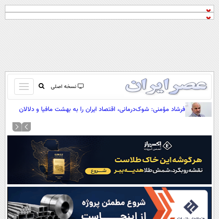
باز
نسخه اصلی
و
صفحه اول
فرشاد مؤمنی: شوک‌درمانی، اقتصاد ایران را به بهشت مافیا و دلالان
بسته
تبدیل کرده است
تماس با ما
کردن
آرشیو
منو
جستجو
نظرسنجی
آب و هوا
اوقات شرعی
پیوند ها
سواد زندگی