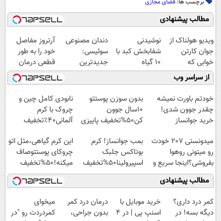
برچسب ها:
فضای مجازی
مطالب پیشنهادی
ویدیو هولناک از
نوشیدنی
دندان مصنوعی
آرتروز مفاصل
جوان کارتن
شفابخش کبد با
سوئیسی:
خود را به طور
خوابی که
10 گیاه
جدیدترین
قطعی درمان
میلیاردر شد.
موثر(تخفیف تا
فناوری اروپا،
کنید!
از سراسر وب
آموزش رایگان
امشب)
سبک و مقاوم |
◗پرسش‌نامه◖
پرداخت قسطی
خودتم باورت نمیشه
بدون سوزن پوستتو
نابودی کامل چین و
چقدر جوون شدی!
10سال جوون
چروک با کرم
خرید جوانساز
کن50%تخفیف پاییزی
آلمانی۴۰٪تخفیف
اسپیرولینا با تخفیف
میدونستی 207 خودت
بمب جوانساز! کرم
این کرم گیاهی،مثل اتو
ویژه
رو میتونی روهوا
بوتاکس جلبک
چروکای پوستتوصاف
بفروشی؟اینجا سریع و
اسپیرولینا50%تخفیف
میکنه!50%تخفیف
راحت بفروش
مطالب پیشنهادی
کمر درد داری؟
خرید موبایل با
درمان درد کمر
میخوای
دیگه بسه! در
اسنپ پی | در ۴
بدون جراحی،
کمردردت رو "در