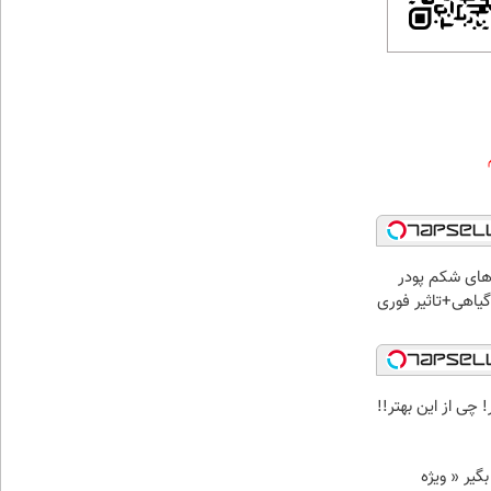
ای شکم پودر
یاهی+تاثیر فوری
 چی از این بهتر!!
د وام بگیر « ویژه