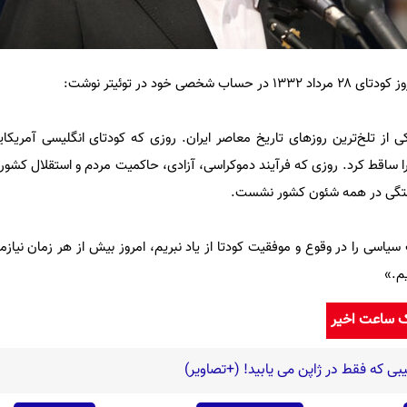
 خود در توئیتر نوشت:
«‏امروز ‎٢٨ مرداد است؛ سالگرد یکی از تلخ‌ترین روز‌های تاریخ معاصر ایرا
حوم دکتر محمد ‎مصدق را ساقط کرد. روزی که فرآیند دموکراسی، آزادی، حاکمیت مردم و استقلال 
بستگی در همه شئون کشور نشست.
م.»
ک ساعت اخیر
ی که فقط در ژاپن می یابید! (+تصاویر)