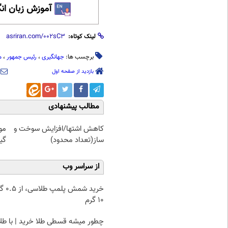
آموزش زبان ان
لینک کوتاه:
برچسب ها:
جهانگیری
،
رئیس جمهور
،
م
بازدید از صفحه اول
مطالب پیشنهادی
کاهش اشتها/افزایش سوخت و
مو
ساز(تعداد محدود)
گیاهی! 
از سراسر وب
خرید شمش پ
۱۰ گرم
چطور میشه قسطی طلا خرید | با طل