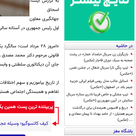
به گزارش ایسنا،
اسحاق
جهانگیری معاون
اول رئیس جمهوری در آستانه سالروز کودتای ۲۸ مرداد ۱۳۳۲ در حساب شخصی
در حاشیه
بازیگران زن سریال «بامداد خمار» در پشت
قانونی مر
صحنه به سبک دوران قاجار (عکس)
جای آن دیکتاتوری سلطنتی و وا
تیپ رنگی تارا سریال شغال در جشن نفس
(+عکس)
استایل جالب مدل روس فیلم ایرانی جزیره
جیمز باند در اصفهان (+عکس)
تفاهم و همبستگی اجتماعی هستی
تیپ مشکی و خاص فریبا نادری ستاره سریال
ستایش در آیین مهرورزی (+عکس)
پربیننده ترین پست همین ی
دریغ و افسوس هنرمندان برای درگذشت
مریم همتیان ؛ از حامد بهداد تا پیمان معادی و
... (عکس)
کیف کاتسوگیو؛ وسیله عجیب
باشگاه مغز