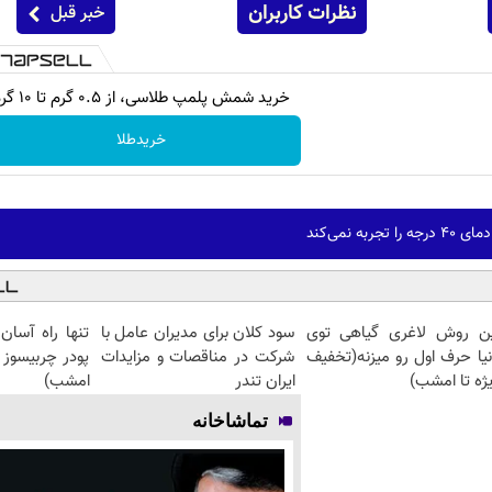
نظرات کاربران
خبر قبل
خرید شمش پلمپ طلاسی، از ۰.۵ گرم تا ۱۰ گرم
خریدطلا
به نمی‌کند
ین روش لاغری گیاهی توی
سود کلان برای مدیران عامل با
تنها راه آسان
نیا حرف اول رو میزنه(تخفیف
شرکت در مناقصات و مزایدات
پودر چربیسوز
ژه تا امشب)
ایران تندر
امشب)
تماشاخانه