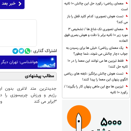
خبر بعد
معمای ریاضی؛ رکورد حل این چالش 10 ثانیه
است
تست هوش تصویری: کدام کلید قفل را باز
می کند؟
معمای تصویری تک شاخ ها / تشخیص 3
مورد زیر 10 ثانیه برابر با دقت و هوش بصری فوق
العاده
یک معمای ریاضی/ خیلی ها برای رسیدن به
اشتراک گذاری :
جواب دچار چالش می شوند، شما چطور؟
فقط تیزبین ها می توانند این معما را در 10
هواشناسی: تهران دیگر دمای ۴۰ درجه را تجر
ثانیه حل کنند!
تست هوش چالش برانگیز: نابغه های ریاضی
مطالب پیشنهادی
الگوی پنهان این معما را پیدا کنند!
تیزبین ها مچ این ماهی پنهان کار را بگیرند! /
جدیدترین متد لاغری بدون
ا
رکورد 10 ثانیه
رژیم و ورزش چربیسوزی را
د
3برابر می کند
وی