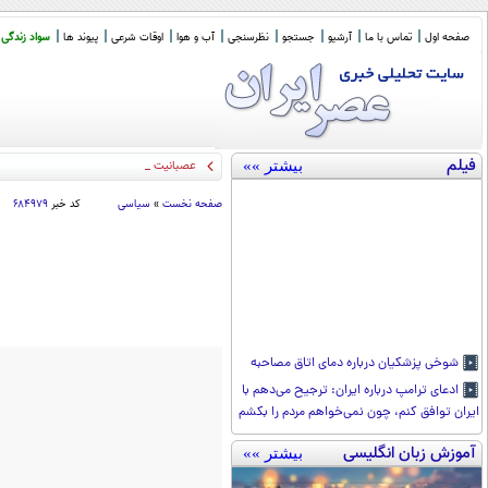
صفحه اول
تماس با ما
آرشیو
جستجو
نظرسنجی
آب و هوا
اوقات شرعی
پیوند ها
سواد زندگی
فیلم
بیشتر »»
عصبانیت حسین شریعتمداری از
_
صفحه نخست
»
سیاسی
کد خبر
۶۸۴۹۷۹
شوخی پزشکیان درباره دمای اتاق مصاحبه
ادعای ترامپ درباره ایران: ترجیح می‌دهم با
ایران توافق کنم، چون نمی‌خواهم مردم را بکشم
آموزش زبان انگلیسی
بیشتر »»