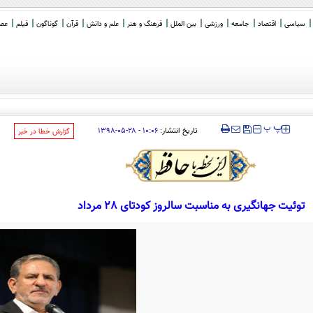
سیاسی
اقتصاد
جامعه
ورزشی
بین الملل
فرهنگ و هنر
علم و دانش
قرآن
گوناگون
فیلم
عصر 
‍‍‍ پ
پ
تاریخ انتشار:
۱۰:۰۶ - ۲۸-۰۵-۱۳۹۸
‌گزارش خطا در خبر
توئیت جهانگیری به مناسبت سالروز کودتای 28 مرداد