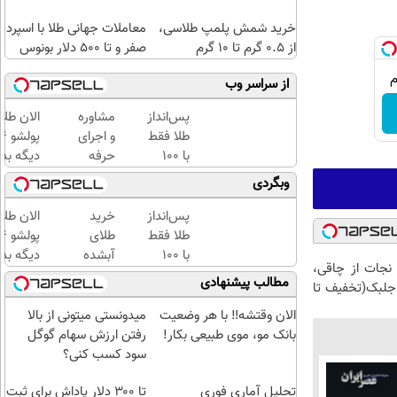
رایگان
خرید شمش پلمپ طلاسی،
معاملات جهانی طلا با اسپرد
از ۰.۵ گرم تا ۱۰ گرم
صفر و تا ۵۰۰ دلار بونوس
از سراسر وب
پس‌انداز
مشاوره
الان طلا
طلا فقط
و اجرای
با ۱۰۰
حرفه
دیگه بده
هزارتومان
ای
سرمایه‌گ
وبگردی
(امن و
تحلیل
طلا با ا
راحت)
آماری
بی‌بهره
پس‌انداز
خرید
الان طلا
پایان
طلا فقط
طلای
نامه
با ۱۰۰
آبشده
دیگه بده
 نجات از چاقی،
ارشد و
هزارتومان
حتی با
سرمایه‌گ
مطالب پیشنهادی
 جلبک(تخفیف تا
رساله
(امن و
۱۰۰هزارتومان
طلا با ا
دکتری
راحت)
بی‌بهره
الان وقتشه‼️ با هر وضعیت
میدونستی میتونی از بالا
بانک مو، موی طبیعی بکار!
رفتن ارزش سهام گوگل
سود کسب کنی؟
تحلیل آماری فوری
تا ۳۰۰ دلار پاداش برای ثبت