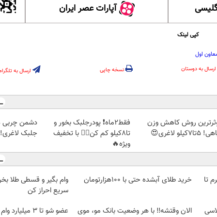
گلیسی
آپارات عصر ایران
کپی لینک
عاون اول
ارسال به دوستان
نسخه چاپی
ارسال به تلگرام
ثرترین روش کاهش وزن
فقط2ماه❗ پودرجلبک بخور و
دشمن چربی ه
5تا۷کیلو لاغری😍
تا8کیلو کم کن👌🏻 با تخفیف
جلبک لاغری!گ
ویژه🔥
لمپ طلاسی، از ۰.۵ گرم تا
خرید طلای آبشده حتی با ۱۰۰هزارتومان
وام بگیر و قسطی طلا بخر!
سریع احراز کن
اسی
الان وقتشه‼️ با هر وضعیت بانک مو، موی
عضو شو تا 3 میلیار