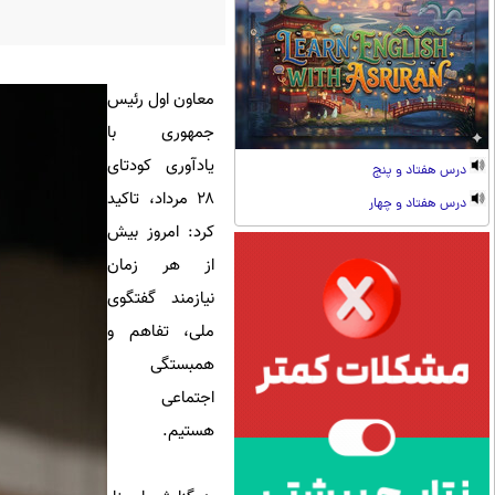
معاون اول رئیس
جمهوری با
یادآوری کودتای
درس هفتاد و پنج
۲۸ مرداد، تاکید
درس هفتاد و چهار
کرد: امروز بیش
از هر زمان
نیازمند ‎گفتگوی
ملی، تفاهم و
همبستگی
اجتماعی
هستیم.