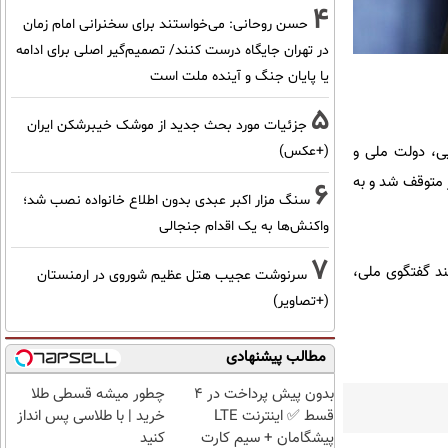
4
حسن روحانی: می‌خواستند برای سخنرانی امام زمان
در تهران جایگاه درست کنند/ تصمیم‌گیر اصلی برای ادامه
یا پایان جنگ و آینده ملت است
5
جزئیات مورد بحث جدید از موشک خیبرشکن ایران
ن. روزی که ‎کودتای انگلیسی آمریکایی، دولت ملی و
(+عکس)
کشور متوقف شد و به
6
سنگ مزار اکبر عبدی بدون اطلاع خانواده نصب شد؛
واکنش‌ها به یک اقدام جنجالی
7
از تاریخ بیاموزیم و سهم اختلافات سیاسی را در وقوع و موفقیت کودتا از یاد نبریم، امروز بیش از هر زمان نیازمند ‎گفتگوی ملی،
سرنوشت عجیب هتل عظیم شوروی در ارمنستان
(+تصاویر)
مطالب پیشنهادی
بدون پیش پرداخت در 4
چطور میشه قسطی طلا
قسط ✅ اینترنت LTE
خرید | با طلاسی پس انداز
پیشگامان + سیم کارت
کنید