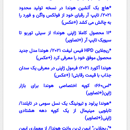
*
هاچ بک آتشین هوندا در نسخه تولید محدود
2021/ تایپ آر رقبای خود از فولکس واگن و فورد را
به چالش می کشد (+عکس)
*
11 محصول کاملا ژاپنی هوندا؛ از سیتی توربو تا
سیویک تایپ آر (+تصاویر)
*
ریجلاین HPD فیس لیفت 2021/ هوندا مدل جدید
محصول موفق خود را معرفی کرد (+عکس)
هوندا آکورد 2021؛ فرمول ژاپنی در معرفی یک سدان
جذاب با قیمت رقابتی! (+عکس)
*
اس660؛ کوپه اختصاصی هوندا برای بازار
ژاپن(+تصاویر)
*
هوندا پرلود و تیونینگ یک نسل سومی در تایلند!/
تابلویی مینیمال از یک کوپه دهه هشتادی
ژاپنی(+تصاویر)
*
"ریجلاین" ایمن ترین وانت هوندا/ از معماری ایمن