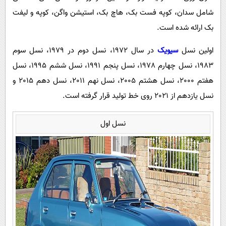
پیامک
سرگرمی
شامل سدان، کوپه فست بک، هاچ بک، استیشن واگن، کوپه و لیفت
روانشناسی
فناوری
بک ارائه شده است.
آشپزی
گوناگون
اولین نسل
سیویک
در سال 1972، نسل دوم در 1979، نسل سوم
دانلود
حوادث
1983، نسل چهارم 1978، نسل پنجم 1991، نسل ششم 1995، نسل
محیط زیست
هفتم 2000، نسل هشتم 2005، نسل نهم 2011، نسل دهم 2015 و
نسل یازدهم از 2021 روی خط تولید قرار گرفته است.
سلامت
فرهنگی
نسل اول
بین الملل
اجتماعی
حیات وحش
سیاست خارجی