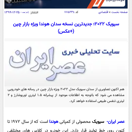
سیاسی
اقتصاد
صفحه نخست
»
اقتصادی
کد
۷۷۵۲۳۸
انتشار:
۰۰:۰۱ - ۲۵-۱۲-۱۳۹۹
جامعه
اقتصادی
سیویک 2022؛ جدیدترین نسخه سدان هوندا ویژه بازار چین
(+عکس)
ورزشی
اجتماعی
خودرو
بین الملل
حوادث
فرهنگ و هنر
سیاست خارجی
سلامت
علم و دانش
یک برش دانایی
قرآن
فناوری و It
محیط زیست
گوناگون
علمی
سفر و تفریح
هم اکنون تصاویری از سدان سیویک مدل 2022 ویژه بازار چین در رسانه های خودرویی
فیلم
سرگرمی
اخبار کریپتو
مشاهده می شود که باتوجه به اطلاعات موجود از پیشرانه 1.5 لیتری توربوشارژ و 2
لیتری تنفس طبیعی استفاده خواهد کرد.
عصر ایران 2
اقتصاد
باشگاه مغز
آموزش زبان
خواندنی ها و دیدنی ها
ورزش
مجله تصویری سلاح
عصر ایران-
سیویک
محصولی از کمپانی
هوندا
است که از سال 1972 تا
داستان کوتاه
سیاست
کنون روی خط تولید قرار دارد. این خودرو در کلاس های مختلفی