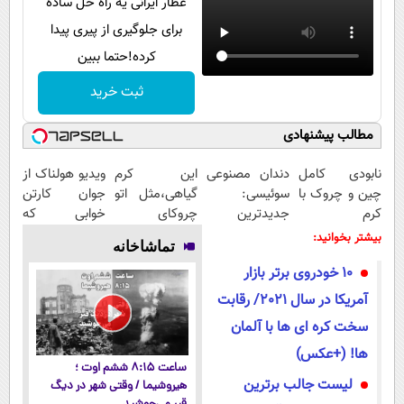
عطار ایرانی یه راه حل ساده
برای جلوگیری از پیری پیدا
کرده!حتما ببین
ثبت خرید
مطالب پیشنهادی
نابودی کامل
دندان مصنوعی
این کرم
ویدیو هولناک از
چین و چروک با
سوئیسی:
گیاهی،مثل اتو
جوان کارتن
کرم
جدیدترین
چروکای
خوابی که
آلمانی۴۰٪تخفیف
فناوری اروپا،
پوستتوصاف
میلیاردر شد.
بیشتر بخوانید:
تماشاخانه
سبک و مقاوم |
میکنه!50%تخفیف
آموزش رایگان
10 خودروی برتر بازار
پرداخت قسطی
آمریکا در سال 2021/ رقابت
سخت کره ای ها با آلمان
ها! (+عکس)
ساعت ۸:۱۵ ششم اوت ؛
لیست جالب برترین
هیروشیما / وقتی شهر در دیگ