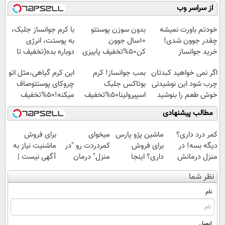
میلیاردر شد.
موثر(تخفیف تا
فناوری اروپا،
کنید!
از سراسر وب
آموزش رایگان
امشب)
سبک و مقاوم |
◗پرسش‌نامه◖
پرداخت قسطی
خودتم باورت نمیشه
بدون سوزن پوستتو
با کرم جوانساز جلبک،
چقدر جوون شدی!
10سال جوون
به پوستت، انرژی
خرید جوانساز
کن50%تخفیف پاییزی
دوباره بده(تخفیف تا
اسپیرولینا با تخفیف
امشب)
اگر نمی خواهید کبدتان
بمب جوانساز! کرم
این کرم گیاهی،مثل اتو
ویژه
چرب شود این نوشیدنی
بوتاکس جلبک
چروکای پوستتوصاف
خوش طعم را بنوشید
اسپیرولینا50%تخفیف
میکنه!50%تخفیف
مطالب پیشنهادی
کمر درد داری؟
ماشین پژو پارس
میخوای
برای فروش
دیگه بسه! در
برای فروش
کمردردت رو "در
ماشنیت نیاز به
منزل درمانش
داری؟ اینجا
منزل" درمان
آگهی نیست |
کن
سریع بفروشش
کنی؟ (◂فیلم +
اینجا راحت
نظر شما
(◀پرسش‌نامه)
◂پرسش‌نامه)
بفروشش
نام
ایمیل