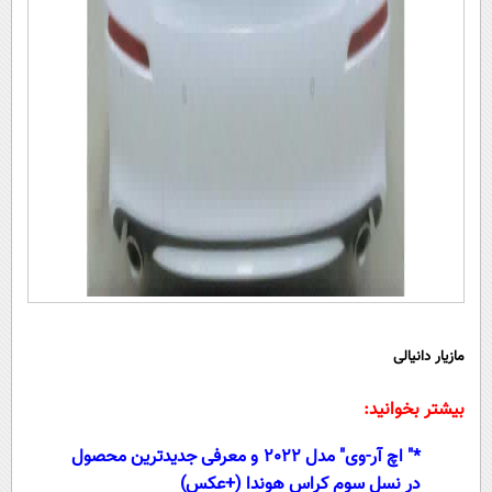
مازیار دانیالی
بیشتر بخوانید:
*
" اچ آر-وی" مدل 2022 و معرفی جدیدترین محصول
در نسل سوم کراس هوندا (+عکس)