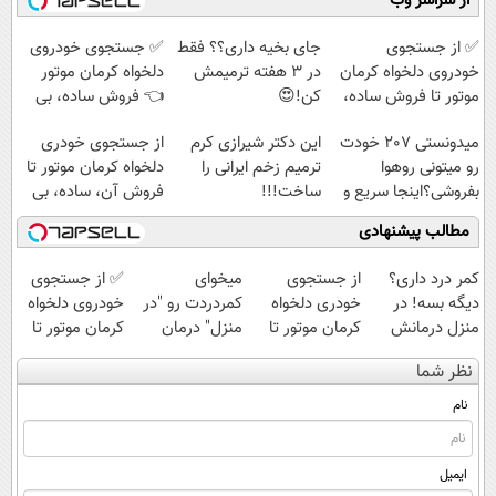
از سراسر وب
واسطه و
(◀پرسش‌نامه)
◗پرسش‌نامه◖
مستقیم
✅ از جستجوی
جای بخیه داری؟؟ فقط
✅ جستجوی خودروی
خودروی دلخواه کرمان
در 3 هفته ترمیمش
دلخواه کرمان موتور
موتور تا فروش ساده،
کن!😍
👈 فروش ساده، بی
بی واسطه و مستقیم
واسطه و مستقیم
میدونستی 207 خودت
این دکتر شیرازی کرم
از جستجوی خودری
رو میتونی روهوا
ترمیم زخم ایرانی را
دلخواه کرمان موتور تا
بفروشی؟اینجا سریع و
ساخت!!!
فروش آن، ساده، بی
راحت بفروش
واسطه و مستقیم
مطالب پیشنهادی
کمر درد داری؟
از جستجوی
میخوای
✅ از جستجوی
دیگه بسه! در
خودری دلخواه
کمردردت رو "در
خودروی دلخواه
منزل درمانش
کرمان موتور تا
منزل" درمان
کرمان موتور تا
کن
فروش آن،
کنی؟ (◂فیلم +
فروش ساده، بی
نظر شما
(◀پرسش‌نامه)
ساده، بی واسطه
◂پرسش‌نامه)
واسطه و
و مستقیم
مستقیم
نام
ایمیل