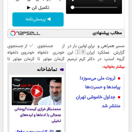
تکمیل کن ▶
◀ پرسش‌نامه
مطالب پیشنهادی
مسیر همراهی و
برای اولین بار در
از جستجوی
✅ از جستجوی
گزارش عملکرد
ایران🇮🇷 این
خودری دلخواه
خودروی دلخواه
گروه اسنپ در
دکتر کرم ترمیم
کرمان موتور تا
کرمان موتور تا
۱۴۰۴
کننده 23 روزه
فروش آن،
فروش ساده،
بیشتر بخوانید:
تماشاخانه
ساخت!
ساده، بی
بی واسطه و
ثروت ملی می‌سوزد!
واسطه و
مستقیم
مستقیم
پیامدها و حسرت‌ها
جداول خاموشی تهران
منتشر شد
محمدباقر خرازی کیست؟روحانی
جنجالی با ادعاها و ایده‌های
تخیلی
تاکر کارلسون، مجری و فعال