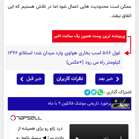
ممکن است محدودیت هایی اعمال شود اما در تلاش هستیم که این
اتفاق نیفتد.
پربیننده ترین پست همین یک ساعت اخیر
غول 586 اسب بخاری هواوی وارد میدان شد؛ استلاتو 1366
کیلومتر راه می رود (+عکس)
خبر بعد
نظرات کاربران
خبر قبل
اشتراک گذاری :
برخورد تاریخی موشک فالکون ۹ با ماه
درد زانو رو برای همیشه از
یادت ببر! ◀ پرسش‌نامه رو