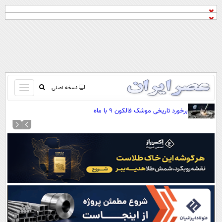
باز
نسخه اصلی
و
صفحه اول
برخورد تاریخی موشک فالکون ۹ با ماه
بسته
تماس با ما
کردن
آرشیو
منو
جستجو
نظرسنجی
آب و هوا
اوقات شرعی
پیوند ها
سواد زندگی