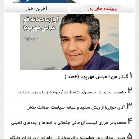
پربیننده های روز
آخرین اخبار
1
گیتار من ؛ عباس مهرپویا (+صدا)
2
جاسوس بازی در حرمسرای شاه قاجار/ خواجه زیبا و وزیر حقه باز
3
آقای خرازی! از ریش سفید و عمامه سیاهت خجالت بکش
4
محمدباقر خرازی کیست؟روحانی جنجالی با ادعاها و ایده‌های تخیلی
5
حسن روحانی: می‌خواستند برای سخنرانی امام زمان در تهران جایگاه