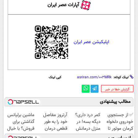
آپارات عصر ایران
اپلیکیشن عصر ایران
لینک کوتاه:
کپی لینک
‌گزارش خطا در خبر
مطالب پیشنهادی
✅ از جستجوی
کمر درد داری؟
آرتروز مفاصل
ماشین برلیانس
خودروی دلخواه
دیگه بسه! در
خود را به طور
گذاشتی برای
کرمان موتور تا
منزل درمانش
قطعی درمان
فروش؟ با خیال
فروش ساده، بی
کن
کنید!
راحت بفروش