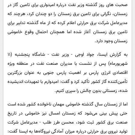
پیامک
سرگرمی
صحبت های روز گذشته وزیر نفت درباره امیدواری برای تامین گاز در
زمستان، نگرانی برای تامین برق زمستان را دو چندان کرد، هرچند که
روانشناسی
فناوری
مدیرعامل شرکت برق حرارتی اعلام کرده که از ماه گذشته تدابیر برای
آشپزی
گوناگون
تامین برق زمستان آغاز شده اما همچنان احتمال وقوع خاموشی
دانلود
حوادث
زمستان وجود دارد.
محیط زیست
به گزارش ایسنا، جواد اوجی - وزیر نفت - شامگاه پنجشنبه (۱۱
سلامت
شهریورماه) پس از نشست با مدیران صنعت نفت در منطقه ویژه
فرهنگی
اقتصادی انرژی پارس بر اهمیت پارس جنوبی به‌ عنوان بزرگترین
تأمین‌کننده گاز کشور تأکید کرد و گفت: امیدوارم با تمهیدات اندیشیده
بین الملل
شده، زمستانی بدون چالش را سپری کنیم.
اجتماعی
حیات وحش
اما از زمستان سال گذشته خاموشی مهمان ناخوانده کشور شده است
حتی پیش بینی می‌شود که زمستان امسال نیز خاموشی در تاریخ
سیاست خارجی
صنعت برق کشور ثبت شود، محسن طرز طلب - مدیرعامل شرکت
تولید نیروی برق حرارتی درباره میزان آمادگی نیروگاه‌ها به ایسنا گفت: