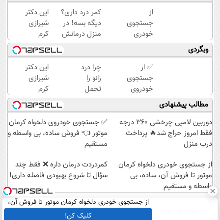
از
کمر درد داری؟
این دکتر
جستجوی
دیگه بسه! در
شیرازی
خودری
منزل درمانش
کرم
دلخواه
کن
ترمیم
وبگردی
کرمان
(◀پرسش‌نامه)
زخم
موتور تا
ایرانی را
✅ از
چرا درد
این دکتر
فروش
ساخت!!!
جستجوی
زانو را
شیرازی
آن،
خودروی
تحمل
کرم
ساده، بی
دلخواه
می‌کنی؟
ترمیم
مطالب پیشنهادی
واسطه و
کرمان
خیلی
زخم
مستقیم
موتور تا
ساده
ایرانی را
دوربین لامپی چرخشی 360 درجه
✅ جستجوی خودروی دلخواه کرمان
فروش
درمنزل
ساخت!!!
فقط امروز حراج شد🔥 پرداخت
موتور 👈 فروش ساده، بی واسطه و
ساده، بی
درمانش
درب منزل
مستقیم
واسطه و
کن
مستقیم
از جستجوی خودری دلخواه کرمان
‌کمردردت درمان داره ❌ فقط چند
موتور تا فروش آن، ساده، بی
سؤال تا شروع بهبودی فاصله‌ داری!
واسطه و مستقیم
از جستجوی خودری دلخواه کرمان موتور تا فروش آن،
صفحه اول
فیلم
عصر ایران۲
درباره عصرایران
تماس با ما
آرشیو
جستجو
ساده، بی واسطه و مستقیم
کلیک کن!