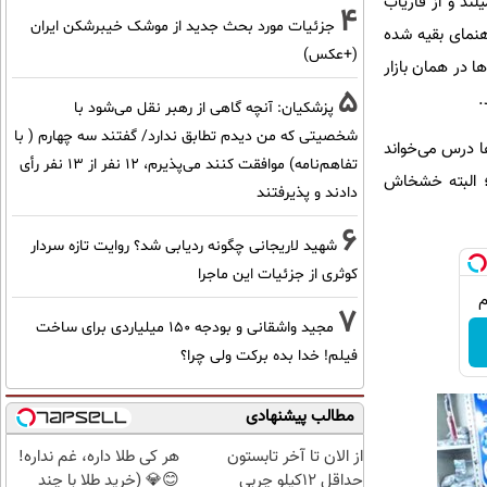
ند و از فاریاب
4
جزئیات مورد بحث جدید از موشک خیبرشکن ایران
 راهنمای بقیه شده
(+عکس)
 در همان بازار
5
.
پزشکیان‌: آنچه گاهی از رهبر نقل می‌شود با
شخصیتی که من دیدم تطابق ندارد/ گفتند سه چهارم ( با
صبح‌ها درس می‌خواند
تفاهم‌نامه) موافقت کنند می‌پذیرم، 12 نفر از 13 نفر رأی
د؛ البته خشخاش
دادند و پذیرفتند
6
شهید لاریجانی چگونه ردیابی شد؟ روایت تازه سردار
کوثری از جزئیات این ماجرا
7
مجید واشقانی و بودجه 150 میلیاردی برای ساخت
فیلم! خدا بده برکت ولی چرا؟
مطالب پیشنهادی
از الان تا آخر تابستون
هر کی طلا داره، غم نداره!
حداقل 12کیلو چربی
😊💎 (خرید طلا با چند