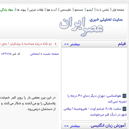
صفحه اول
تماس با ما
آرشیو
جستجو
نظرسنجی
آب و هوا
اوقات شرعی
پیوند ها
سواد زندگی
فیلم
بیشتر »»
ک
_
صفحه نخست
»
اجتماعی
کد خبر
۸۳۶۷۷۵
هواشناسی: تهران دیگر دمای ۴۰ درجه را
در این بین بعضی بار را روی کمر خم‌شده‌
تجربه نمی‌کند
پلاستیکی را بو می‌کشند و شکار می‌کنند و ت
از دستشان درنمی‌رود.
ساعت ۸:۱۵ ششم اوت ؛ هیروشیما / وقتی
شهر در دیگ قیر می‌جوشید
آموزش زبان انگلیسی
بیشتر »»