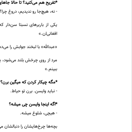
*تفریح هم می‌کنید؟ تا حالا جاهای
- نه، هیچ‌جا رو ندیدیم، دروغ چرا؟
یکی از باربرهای نسبتا سن‌دار ک
افغانی‌ان.»
«عبدالله» با لبخند جوابش را می‌ده
مرد از روی چرخش بلند می‌شود، پسر
ببینم.»
*مگه چیکار کردن که میگین برن؟
- نباید وایسن. برن تو حیاط.
*اگه اینجا وایسن چی میشه؟
- هیچی، شلوغ میشه.
بچه‌ها چرخ‌هایشان را دنبالشان می