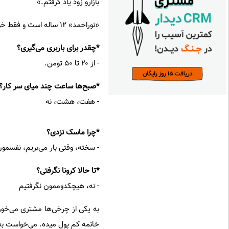
بازارو زود یاد گرفتم.»
«نوراحمد» ۱۲ ساله است و فقط خواندن قرآن را بلد است. لپ‌هایش گُل انداخته است و خیلی شیرین صحبت می‌کند:
*چقدر برای باربری می‌گیری؟
- از ۲۰ تا ۵۰ تومن.
*صبح‌ها ساعت چند میای سر کار؟
- هفت، هشت، نه
*چرا ماسک نزدی؟
- سخته، وقتی بار می‌بریم، نفسمو
*تا حالا کرونا نگرفتی؟
- نه، هیچکدوممون نگرفتیم
خانمه کم پول میده. می‌خواست به من ۵ تومن بده تا بارشو تا مترو ببرم اما قبول نکردم. بهم گف