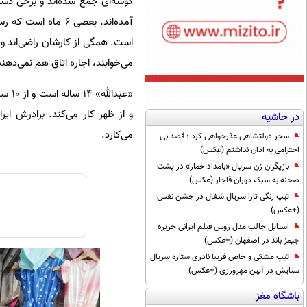
گوشه‌ای جمع شده‌اند و برخی دستش
آمده‌اند. بعضی ۶ م
است. همگی از کارشان راضی‌اند و 
می‌خوابند، اجاره اتاق هم نمی‌دهن
«عبد
و از ظهر کار می‌کند. برادرش ا
در حاشیه
می‌کارد.
سحر دولتشاهی عذرخواهی کرد ؛ قصد بی
احترامی به اذان نداشتم (عکس)
بازیگران زن سریال «بامداد خمار» در پشت
صحنه به سبک دوران قاجار (عکس)
تیپ رنگی تارا سریال شغال در جشن نفس
(+عکس)
استایل جالب مدل روس فیلم ایرانی جزیره
جیمز باند در اصفهان (+عکس)
تیپ مشکی و خاص فریبا نادری ستاره سریال
ستایش در آیین مهرورزی (+عکس)
باشگاه مغز