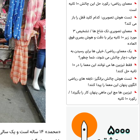
معمای ریاضی؛ رکورد حل این چالش 10 ثانیه
است
تست هوش تصویری: کدام کلید قفل را باز
می کند؟
معمای تصویری تک شاخ ها / تشخیص 3
مورد زیر 10 ثانیه برابر با دقت و هوش بصری فوق
العاده
یک معمای ریاضی/ خیلی ها برای رسیدن به
جواب دچار چالش می شوند، شما چطور؟
فقط تیزبین ها می توانند این معما را در 10
ثانیه حل کنند!
تست هوش چالش برانگیز: نابغه های ریاضی
الگوی پنهان این معما را پیدا کنند!
تیزبین ها مچ این ماهی پنهان کار را بگیرند! /
رکورد 10 ثانیه
«محمد» ۱۴ ساله است و ی