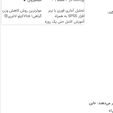
پرداخت در 4 قسط |📍
میسوزونی🧨
تهران
تحلیل آماری فوری با نرم
موثرترین روش کاهش وزن
افزار SPSS به همراه
گیاهی! 5تا۷کیلو لاغری😍
آموزش کامل حتی یک روزه
!!
کان ۱۲ ساله می‌دهد. بقیه هشدار می‌دهند: «این