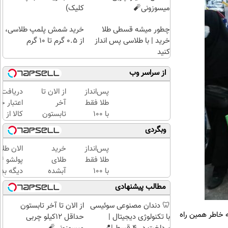
میسوزونی🧨
کلیک)
چطور میشه قسطی طلا
خرید شمش پلمپ طلاسی،
خرید | با طلاسی پس انداز
از ۰.۵ گرم تا ۱۰ گرم
کنید
از سراسر وب
پس‌انداز
از الان تا
دریافت
طلا فقط
آخر
اعتبار خ
با ۱۰۰
تابستون
کالا از
هزارتومان
حداقل
طلاسی(ب
وبگردی
(امن و
12کیلو
ضامن، ب
راحت)
چربی
بهره)
پس‌انداز
خرید
الان طلا
میسوزونی
طلا فقط
طلای
🧨
با ۱۰۰
آبشده
دیگه بده
هزارتومان
حتی با
سرمایه‌گ
مطالب پیشنهادی
(امن و
۱۰۰هزارتومان
طلا با ا
راحت)
بی‌بهره
🦷 دندان مصنوعی سوئیسی
از الان تا آخر تابستون
به خاطر همین راه
با تکنولوژی دیجیتال |
حداقل 12کیلو چربی