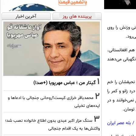
پربیننده های روز
آخرین اخبار
ینی وزنش را روی
‌رود.
هم افغانستانی.
نگهبانی می‌دهند
1
ر نحیفشان را خم
گیتار من ؛ عباس مهرپویا (+صدا)
د زانو و کمر را
2
محمدباقر خرازی کیست؟روحانی جنجالی با ادعاها و
می‌خوانند و در
ایده‌های تخیلی
3
سنگ مزار اکبر عبدی بدون اطلاع خانواده نصب شد؛
/
بله عصر ایران
واکنش‌ها به یک اقدام جنجالی