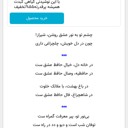
با این نوشیدنی گیاهی کبدت
همیشه پرقدرته55%تخفیف
خرید محصول
چشم تو به نور عشق روشن، شیراز!
چون در دل خویش، چلچراغی داری
***
در خانه دل، خیال حافظ عشق ست
در حافظیه، وصال حافظ عشق ست
در باغ بهشت، با ملائک خلوت
در شاهچراغ، فال حافظ عشق ست
***
بی‌نور تو، پیر معرفت گمراه ست
توفان شب است و دیو و دد در راه ست