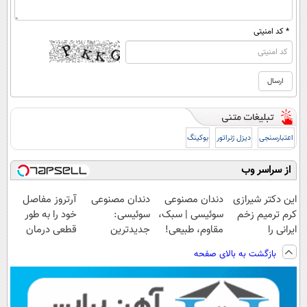
* کد امنیتی
اعتبارسنجی
دیزل ژنراتور
بوکینگ
از سراسر وب
این دکتر شیرازی
دندان مصنوعی
دندان مصنوعی
آرتروز مفاصل
کرم ترمیم زخم
سوئیسی | سبک،
سوئیسی:
خود را به طور
ایرانی را
مقاوم، طبیعی!
جدیدترین
قطعی درمان
ساخت!!!
ویزیت
فناوری اروپا،
کنید!
بازگشت به بالای صفحه
رایگان+پرداخت
سبک و مقاوم |
◗پرسش‌نامه◖
اقساطی😍
پرداخت قسطی