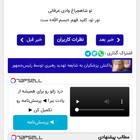
تو شاهچراغ وادی عرفانی
نور تو، کلید فهم «بسم الله» ست
خبر بعد
نظرات کاربران
خبر قبل
اشتراک گذاری :
واکنش پزشکیان به شایعه تهدید رهبری توسط رئیس‌جمهور
درد زانو رو برای همیشه از
یادت ببر! ◀ پرسش‌نامه رو
تکمیل کن ▶
◀ پرسش‌نامه
مطالب پیشنهادی