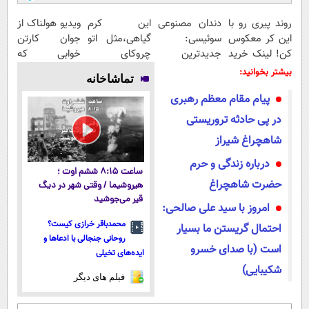
روند پیری رو با
دندان مصنوعی
این کرم
ویدیو هولناک از
این کر معکوس
سوئیسی:
گیاهی،مثل اتو
جوان کارتن
کن! لینک خرید
جدیدترین
چروکای
خوابی که
محصول
فناوری اروپا،
پوستتوصاف
میلیاردر شد.
بیشتر بخوانید:
تماشاخانه
سبک و مقاوم |
میکنه!50%تخفیف
آموزش رایگان
پیام مقام معظم رهبری
پرداخت قسطی
در پی حادثه تروریستی
شاهچراغ شیراز
درباره زندگی و حرم
ساعت ۸:۱۵ ششم اوت ؛
حضرت شاهچراغ
هیروشیما / وقتی شهر در دیگ
قیر می‌جوشید
امروز با سید علی صالحی:
محمدباقر خرازی کیست؟
احتمال گریستن ما بسیار
روحانی جنجالی با ادعاها و
است (با صدای خسرو
ایده‌های تخیلی
شکیبایی)
فیلم های دیگر