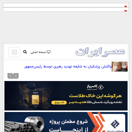
باز
نسخه اصلی
و
صفحه اول
واکنش پزشکیان به شایعه تهدید رهبری توسط رئیس‌جمهور
بسته
تماس با ما
کردن
آرشیو
منو
جستجو
نظرسنجی
آب و هوا
اوقات شرعی
پیوند ها
سواد زندگی