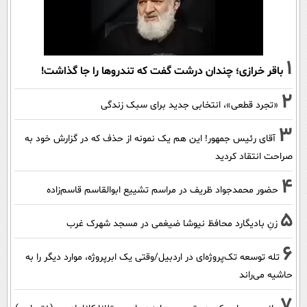
1
باقر خرازی؛ چندان درشت گفت که تندروها را جا گذاشت!
2
«تجرد قطعی»، انتخابی جدید برای سبک زندگی
3
آقای رئیس جمهور! این هم یک نمونه از حذف که در گزارش خود به
صراحت انتقاد کردید
4
حضور محمدجواد ظریف در مراسم تشییع ابوالقاسم قاسم‌زاده
5
زنِ بادیگارد محافظ نیوشا ضیغمی در مسجد شهرک غرب
6
تله توسعه تک‌پروژه‌ای در اردبیل/وقتی یک ابرپروژه، موارد دیگر را به
حاشیه می‌راند
7