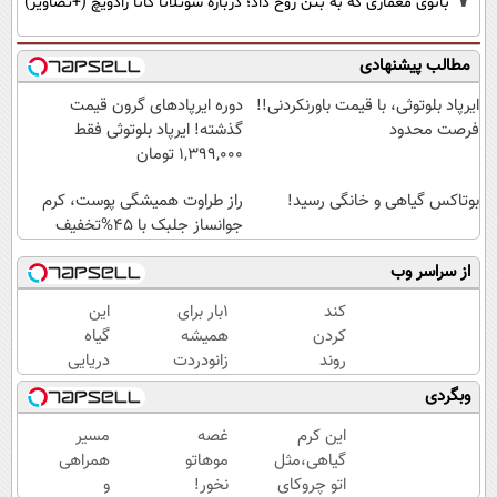
بانوی معماری که به بتن روح داد؛ درباره سوتلانا کانا رادویچ (+تصاویر)
مطالب پیشنهادی
ایرپاد بلوتوثی، با قیمت باورنکردنی!!
دوره ایرپاد‌های گرون قیمت
فرصت محدود
گذشته! ایرپاد بلوتوثی فقط
1,399,000 تومان
بوتاکس گیاهی و خانگی رسید!
راز طراوت همیشگی پوست، کرم
جوانساز جلبک با 45%تخفیف
از سراسر وب
کند
1بار برای
این
کردن
همیشه
گیاه
روند
زانودردت
دریایی
پیری
رودرمان کن!
پوستت
وبگردی
پوست
(تکنولوژی
رو
با یک
آلمان)
طوری
این کرم
غصه
مسیر
فرمول
◂پرسشنامه▸
صاف
گیاهی،مثل
موهاتو
همراهی
گیاهی
میکنه
اتو چروکای
نخور!
و