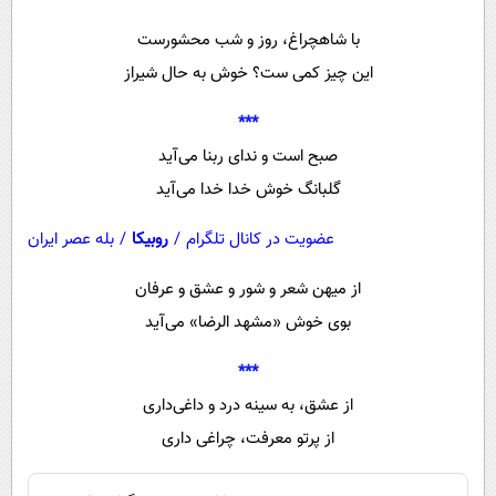
پیامک
سرگرمی
با شاهچراغ، روز و شب محشورست
روانشناسی
فناوری
این چیز کمی ست؟ خوش به حال شیراز
آشپزی
گوناگون
***
دانلود
حوادث
صبح است و ندای ربنا می‌آید
محیط زیست
گلبانگ خوش خدا خدا می‌آید
سلامت
عضویت در کانال تلگرام
/
روبیکا
/
بله عصر ایران
فرهنگی
از میهن شعر و شور و عشق و عرفان
بین الملل
بوی خوش «مشهد الرضا» می‌آید
اجتماعی
***
حیات وحش
از عشق، به سینه درد و داغی‌داری
سیاست خارجی
از پرتو معرفت، چراغی داری