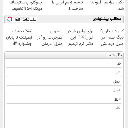
یکبار مراجعه فروخته
ترمیم زخم ایرانی را
چروکای پوستتوصاف
شد
ساخت!!!
میکنه!50%تخفیف
مطالب پیشنهادی
کمر درد داری؟
برای اولین بار در
میخوای
۲۵٪ تخفیف
دیگه بسه! در
ایران🇮🇷 این
کمردردت رو "در
ایمپلنت تا پایان
منزل درمانش
دکتر کرم ترمیم
منزل" درمان
جشنواره 🎁
کن
کننده 23 روزه
کنی؟ (◂فیلم +
نظر شما
(◀پرسش‌نامه)
ساخت!
◂پرسش‌نامه)
نام
ایمیل
* نظر