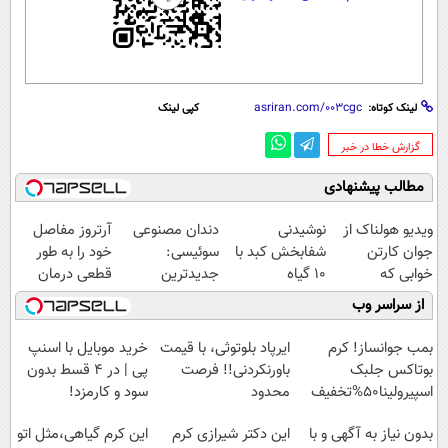
لینک کوتاه:
کپی لینک
‌گزارش خطا در خبر
مطالب پیشنهادی
ویدیو هولناک از
نوشیدنی
دندان مصنوعی
آرتروز مفاصل
جوان کارتن
شفابخش کبد با
سوئیسی:
خود را به طور
خوابی که
10 گیاه
جدیدترین
قطعی درمان
میلیاردر شد.
موثر(تخفیف تا
فناوری اروپا،
کنید!
از سراسر وب
آموزش رایگان
امشب)
سبک و مقاوم |
◗پرسش‌نامه◖
پرداخت قسطی
بمب جوانساز! کرم
ایرپاد بلوتوثی، با قیمت
خرید موبایل با اسنپ
بوتاکس جلبک
باورنکردنی!! فرصت
پی | در ۴ قسط بدون
اسپیرولینا50%تخفیف
محدود
سود و کارمزد!
بدون نیاز به آگهی و با
این دکتر شیرازی کرم
این کرم گیاهی،مثل اتو