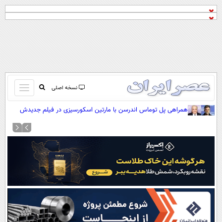
باز
نسخه اصلی
و
صفحه اول
همراهی پل توماس اندرسن با مارتین اسکورسیزی در فیلم جدیدش
بسته
تماس با ما
کردن
آرشیو
منو
جستجو
نظرسنجی
آب و هوا
اوقات شرعی
پیوند ها
سواد زندگی