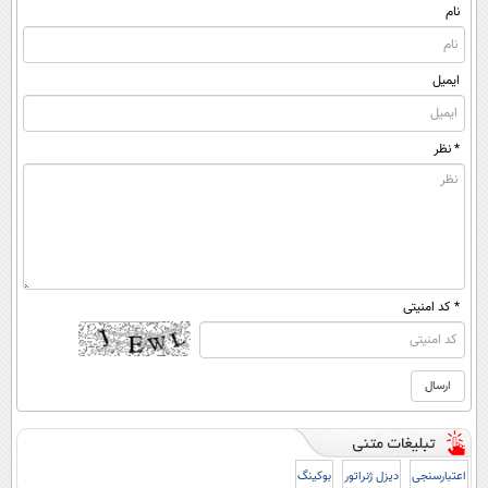
نام
ایمیل
* نظر
* کد امنیتی
اعتبارسنجی
دیزل ژنراتور
بوکینگ