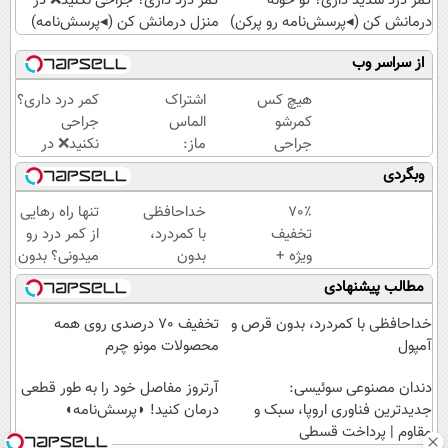
کمر درد شدید داری؟ تو خونه
کمر درد داری؟ جراحی نکنید❌ در
درمانش کن (◂پرسش‌نامه رو پرکن)
منزل درمانش کن (◂پرسش‌نامه)
از سراسر وب
هیچ کس
اشتراک
کمر درد داری؟
کمرشو
الماس
جراحی
جراحی
ماز:
نکنید❌ در
نمیکنه❗
برای
منزل درمانش
وبگردی
درمان
رتبه
کن
کمردرد
یک‌های
(◂پرسش‌نامه)
70٪
خداحافظی
تنها راه رهایی
بدون قرص
کنکور!
تخفیف
با کمردرد،
از کمر درد رو
(پرسشنامه)
ویژه +
بدون
میدونی؟ بدون
خرید
قرص و
نیاز به دارو!
مطالب پیشنهادی
اقساطی
آمپول
(◂پرسش‌نامه)
با
خداحافظی با کمردرد، بدون قرص و
تخفیف 70 درصدی روی همه
اسنپ‌پی
آمپول
محصولات مونو چرم
دندان مصنوعی سوئیسی:
آرتروز مفاصل خود را به طور قطعی
جدیدترین فناوری اروپا، سبک و
درمان کنید! ◗پرسش‌نامه◖
مقاوم | پرداخت قسطی