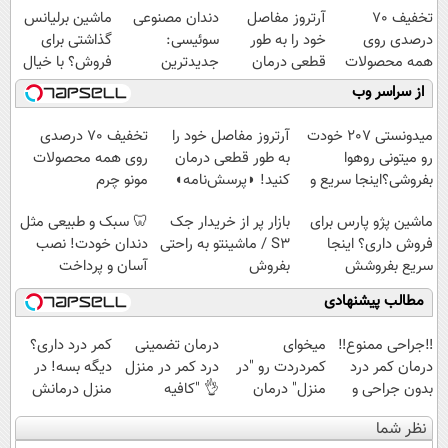
تخفیف 70
آرتروز مفاصل
دندان مصنوعی
ماشین برلیانس
درصدی روی
خود را به طور
سوئیسی:
گذاشتی برای
همه محصولات
قطعی درمان
جدیدترین
فروش؟ با خیال
مونو چرم
کنید!
فناوری اروپا،
راحت بفروش
از سراسر وب
◗پرسش‌نامه◖
سبک و مقاوم |
پرداخت قسطی
میدونستی 207 خودت
آرتروز مفاصل خود را
تخفیف 70 درصدی
رو میتونی روهوا
به طور قطعی درمان
روی همه محصولات
بفروشی؟اینجا سریع و
کنید! ◗پرسش‌نامه◖
مونو چرم
راحت بفروش
ماشین پژو پارس برای
بازار پر از خریدار جک
🦷 سبک و طبیعی مثل
فروش داری؟ اینجا
S3 / ماشینتو به راحتی
دندان خودت! نصب
سریع بفروشش
بفروش
آسان و پرداخت
اقساطی 💳 📍 تهران
مطالب پیشنهادی
‼️جراحی ممنوع‼️
میخوای
درمان تضمینی
کمر درد داری؟
درمان کمر درد
کمردردت رو "در
درد کمر در منزل
دیگه بسه! در
بدون جراحی و
منزل" درمان
👌 "کافیه
منزل درمانش
دوره نقاهت
کنی؟ (◂فیلم +
پرسش‌نامه رو پر
کن
نظر شما
◂پرسش‌نامه)
کنی"
(◀پرسش‌نامه)