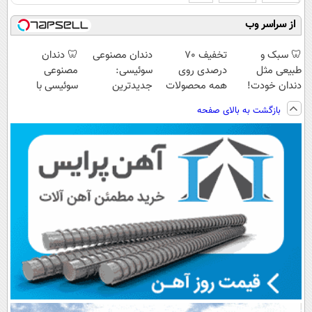
از سراسر وب
🦷 سبک و
تخفیف 70
دندان مصنوعی
🦷 دندان
طبیعی مثل
درصدی روی
سوئیسی:
مصنوعی
دندان خودت!
همه محصولات
جدیدترین
سوئیسی با
نصب آسان و
مونو چرم
فناوری اروپا،
تکنولوژی
بازگشت به بالای صفحه
پرداخت اقساطی
سبک و مقاوم |
دیجیتال |
💳 📍 تهران
پرداخت قسطی
پرداخت در 4
قسط |📍 تهران