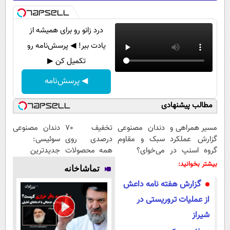
درد زانو رو برای همیشه از
یادت ببر! ◀ پرسش‌نامه رو
تکمیل کن ▶
◀ پرسش‌نامه
مطالب پیشنهادی
مسیر همراهی و
دندان مصنوعی
تخفیف 70
دندان مصنوعی
گزارش عملکرد
سبک و مقاوم
درصدی روی
سوئیسی:
گروه اسنپ در
می‌خوای؟
همه محصولات
جدیدترین
۱۴۰۴
پرداخت
مونو چرم
فناوری اروپا،
بیشتر بخوانید:
تماشاخانه
اقساطی هم
سبک و مقاوم |
گزارش هفته نامه داعش
داریم!😍 | 📍
پرداخت قسطی
تهران
از عملیات تروریستی در
شیراز