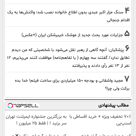
4
سنگ مزار اکبر عبدی بدون اطلاع خانواده نصب شد؛ واکنش‌ها به یک
اقدام جنجالی
5
جزئیات مورد بحث جدید از موشک خیبرشکن ایران (+عکس)
6
پزشکیان‌: آنچه گاهی از رهبر نقل می‌شود با شخصیتی که من دیدم
تطابق ندارد/ گفتند سه چهارم ( با تفاهم‌نامه) موافقت کنند می‌پذیرم، 12
نفر از 13 نفر رأی دادند و پذیرفتند
7
مجید واشقانی و بودجه 150 میلیاردی برای ساخت فیلم! خدا بده
برکت ولی چرا؟
مطالب پیشنهادی
70٪ تخفیف ویژه + خرید اقساطی با
به بزرگترین جشنواره ایمپلنت تهران
اسنپ‌پی
سر بزنید ! | فقط ۲۵ میلیون !