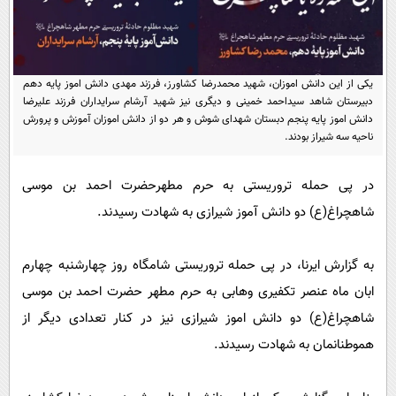
پیامک
سرگرمی
روانشناسی
فناوری
آشپزی
گوناگون
یکی از این دانش اموزان، شهید محمدرضا کشاورز، فرزند مهدی دانش اموز پایه دهم
دبیرستان شاهد سیداحمد خمینی و دیگری نیز شهید آرشام سرایداران فرزند علیرضا
دانلود
حوادث
دانش اموز پایه پنجم دبستان شهدای شوش و هر دو از دانش اموزان آموزش و پرورش
ناحیه سه شیراز بودند.
محیط زیست
سلامت
در پی حمله تروریستی به حرم مطهرحضرت احمد بن موسی
فرهنگی
شاهچراغ(ع) دو دانش آموز شیرازی به شهادت رسیدند.
بین الملل
به گزارش ایرنا، در پی حمله تروریستی شامگاه روز چهارشنبه چهارم
اجتماعی
ابان ماه عنصر تکفیری وهابی به حرم مطهر حضرت احمد بن موسی
حیات وحش
شاهچراغ(ع) دو دانش اموز شیرازی نیز در کنار تعدادی دیگر از
سیاست خارجی
هموطنانمان به شهادت رسیدند.