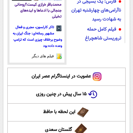
فارس: یک بسیجی در
محمدباقر خرازی کیست؟روحانی
ناآرامی‌های چهارشنبه تهران
جنجالی با ادعاها و ایده‌های
تخیلی
به شهادت رسید
تاکر کارلسون، مجری و فعال
فیلم کامل حمله
مشهور رسانه‌ای: جنگ ایران به
تروریستی شاهچراغ
وضوح برخلاف چیزی است که ترامپ
وعده داده بود
فیلم های دیگر
عضویت در اینستاگرام عصر ایران
۱۵ سال پیش در چنین روزی
این لحظه با حافظ
گلستان سعدی