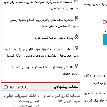
3
خمسه: همه بازیگرها شیطنت هایی داشتند ولی اکبر
 را خودرو پرنده
عبدی، مرد خانواده بود
4
ابطحی: حرف های باقرخرازی، افتتاح شعبه رسمی
حکومت اسلامی داعش است
5
پروژه تایفون ترکیه کلید خورد
6
از افاضات خرازی: ۵۰ هزار حزب اللهی بریزند خیابان‌ها
و بی حجاب‌ها را بکشند و نیرو‌های دولتی را ناکار کنند!
7
واکنش پزشکیان به شایعه تهدید رهبری توسط
رئیس‌جمهور
خل خودرو برسد و امکان
اوانی دارد.
مطالب پیشنهادی
مدل A تبدیل به هواپیمای دو‌باله می‌شود. خودرو
سرمایه گذاری امن با طلا و
با جلبک اسپیرولینا جوانی و
 جلو قرار گیرد و
نقره | دیجی کالا
شادابی پوستت
تضمینه50%تخفیف