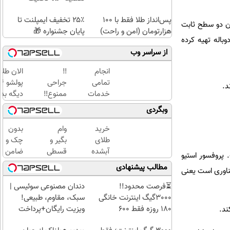
پس‌انداز طلا فقط با ۱۰۰
۲۵٪ تخفیف ایمپلنت تا
 سطح مشبّک میان دو سطح ثابت
هزارتومان (امن و راحت)
پایان جشنواره 🎁
باله تهیه کرده
از سراسر وب
انجام
‼️
الان طلا
تمامی
جراحی
خدمات
ممنوع‼️
دیگه بده
خودرویی
درمان
سرمایه‌گ
وبگردی
در محل
کمر درد
طلا با ا
با یدک
بدون
بی‌بهره
خرید
وام
بدون
دات کام
جراحی
طلای
بگیر و
چک و
و دوره
آبشده
قسطی
ضامن
 پروفسور استیو
نقاهت
حتی با
طلا
تا 100
مطالب پیشنهادی
فناوری است یعنی
۱۰۰هزارتومان
بخر!
میلیون
چی از
اعتبار
⏳فرصت محدود!!
دندان مصنوعی سوئیسی |
این
خرید
3000گیگ اینترنت خانگی
سبک، مقاوم، طبیعی!
بهتر!!
طلا
180 روزه فقط 600
ویزیت رایگان+پرداخت
ند.
سریع
بگیر!
هزارتومان!!
اقساطی😍