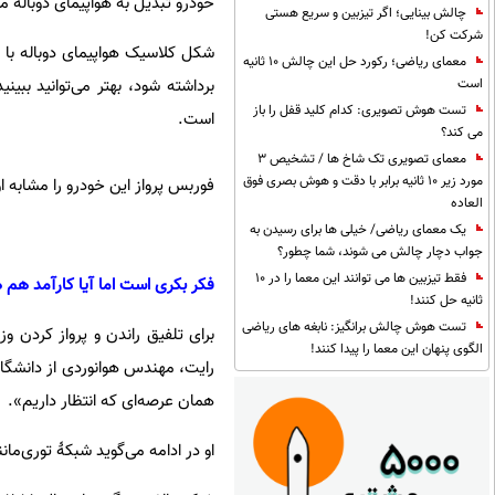
خودرو تبدیل به هواپیمای دو‌باله م
چالش بینایی؛ اگر تیزبین و سریع هستی
شرکت کن!
معمای ریاضی؛ رکورد حل این چالش 10 ثانیه
برداشته شود، بهتر می‌توانید ببی
است
تست هوش تصویری: کدام کلید قفل را باز
است.
می کند؟
معمای تصویری تک شاخ ها / تشخیص 3
مورد زیر 10 ثانیه برابر با دقت و هوش بصری فوق
فوربس پرواز این خودرو را مشابه اوپنر بلک‌فلای (Opener BlackFly) وسیلهٔ نقلی
العاده
یک معمای ریاضی/ خیلی ها برای رسیدن به
جواب دچار چالش می شوند، شما چطور؟
فقط تیزبین ها می توانند این معما را در 10
فکر بکری است اما آیا کارآمد ه
ثانیه حل کنند!
تست هوش چالش برانگیز: نابغه های ریاضی
برای تلفیق راندن و پرواز کردن و
الگوی پنهان این معما را پیدا کنند!
رایت، مهندس هوانوردی از دانشگاه 
همان عرصه‌ای که انتظار داریم».
او در ادامه می‌گوید شبکهٔ توری‌ما