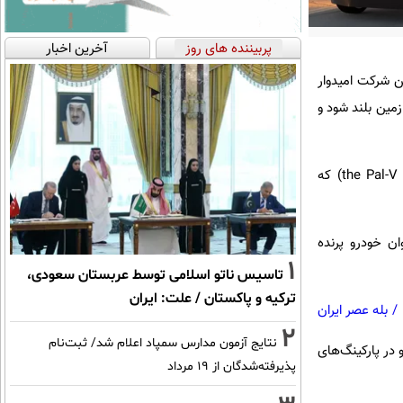
پربیننده های روز
آخرین اخبار
ه می‌کند. این شرکت امیدوار
زمین بلند شود و
این شرکت امید دارد که با حضور رقبای پیشرفته‌ای مانند ایرکار (AirCar) و پال‌وی جایرو‌کوپتر (the Pal-V gyrocopter) که
ان خودرو پرنده
1
تاسیس ناتو اسلامی توسط عربستان سعودی،
ترکیه و پاکستان / علت: ایران
/
بله عصر ایران
2
نتایج آزمون مدارس سمپاد اعلام شد/ ثبت‌نام
و در پارکینگ‌های
پذیرفته‌شدگان از ۱۹ مرداد