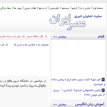
صفحه اول
تماس با ما
آرشیو
جستجو
نظرسنجی
آب و هوا
اوقات شرعی
پیوند ها
سواد زندگی
فیلم
بیشتر »»
فال حافظ امروز : یک غزل ناب و یک تفسیر گویا (1
عصرايران دو
»
خواندنی ها و دیدنی ها
کد خبر
۸
طرز تهیه کتلت بدون تخم مرغ با روشی ساده
در مراسمی در دانشگاه دریپر واقع در سان
و خوشمزه
چگونگی به پرواز در‌آمدن خودرو پرندهٔ آین
اولین جام‌جهانی مارادونا، آرژانتین ۱ - برزیل
۳ جام جهانی ۱۹۸۲
آموزش زبان انگلیسی
بیشتر »»