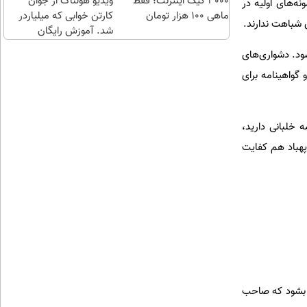
3000 گیگ اینترنت؛ فقط
احراز
ویدیو هولناک از جوان
. نمونه‌های اولیه در
ماهی 100 هزار تومان
کن
کارتن خوابی که میلیاردر
ی شباهت ندارند.
شد. آموزش رایگان
ود. دشواری‌های
 گواهینامه برای
مه خلبانی دارید،
 پهباد هم کفایت
صی بشود که صاحب