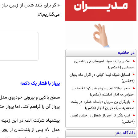
«اگر برای بلند شدن از زمین نیاز 
می‌گذاریم؟»
در حاشیه
عکس پدرانه سپند امیرسلیمانی با شعری
احساسی (+عکس)
استایل شیک لیندا کیانی در اکران ماه پنهان
(+عکس)
پرواز با فشار یک دکمه
سحر دولتشاهی عذرخواهی کرد ؛ قصد بی
احترامی به اذان نداشتم (عکس)
بازیگران زن سریال «بامداد خمار» در پشت
پرواز آن را فراهم کند. اما پرواز ح
صحنه به سبک دوران قاجار (عکس)
تیپ رنگی تارا سریال شغال در جشن نفس
(+عکس)
مدل A، پس از بلند‌شدن از ر
باشگاه مغز