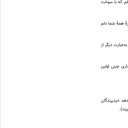
یلم که با سوخت
ٔ همهٔ شما دلم
ه‌عبارت دیگر از
ازی چینی اولین
 پرداخت و او جواب می‌دهد‌ «پذیرندگان
رند).