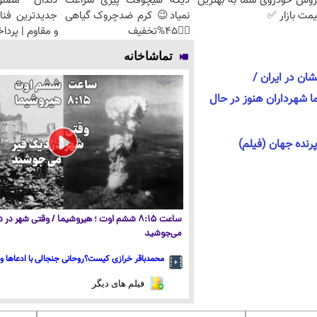
روش خودروی شما به بهترین
دیگه هیچوقت پیری سراغت
دندان مصنو
مت بازار ✅
نمیاد😉 کرم ضدچروک گیاهی
جدیدترین فنا
👈🏻45%تخفیف
و مقاوم | پرد
تماشاخانه
شان در ایران /
ا شهرداران هنوز در حال
نده جهان (فیلم)
ساعت ۸:۱۵ ششم اوت ؛ هیروشیما / وقتی شهر در
می‌جوشید
محمدباقر خرازی کیست؟روحانی جنجالی با ادعاها و 
فیلم های دیگر