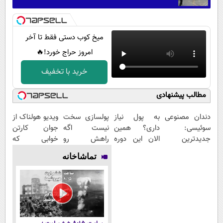
میخ کوب دستی فقط تا آخر
امروز حراج خورد!🔥
خرید با تخفیف
مطالب پیشنهادی
دندان مصنوعی
به پول نیاز
پولسازی سخت
ویدیو هولناک از
سوئیسی:
داری؟ همین
نیست اگه
جوان کارتن
جدیدترین
الان این دوره
راهش رو
خوابی که
فناوری اروپا،
رایگان رو شرکت
بدونی! " دوره
میلیاردر شد.
تماشاخانه
سبک و مقاوم |
کن تا دیر
رایگان "
آموزش رایگان
پرداخت قسطی
نشده!