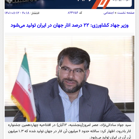
سیاسی
اقتصاد
صفحه نخست
»
اجتماعی
کد
۸۶۴۷۵۶
انتشار:
۲۰:۱۸ - ۱۲-۰۸-۱۴۰۱
جامعه
اقتصادی
وزیر جهاد کشاورزی: ۲۲ درصد انار جهان در ایران تولید می‌شود
ورزشی
اجتماعی
خودرو
بین الملل
حوادث
فرهنگ و هنر
سیاست خارجی
سلامت
علم و دانش
یک برش دانایی
قرآن
فناوری و It
محیط زیست
گوناگون
علمی
سفر و تفریح
فیلم
سرگرمی
اخبار کریپتو
عصر ایران 2
اقتصاد
باشگاه مغز
آموزش زبان
خواندنی ها و دیدنی ها
ورزش
مجله تصویری سلاح
سید جواد ساداتی‌نژاد، عصر امروز(پنجشنبه، ۱۲آبان) در افتتاحیه چهاردهمین جشنواره
داستان کوتاه
سیاست
انار بادرود، اظهار کرد: سالانه حدود ۶ میلیون تُن انار در جهان تولید شده که ۱.۳ میلیون
تُن آن در ایران تولید می‌شود.