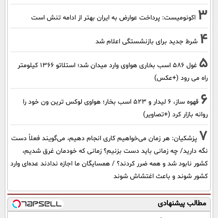
3
اکونومیست: پرداخت عوارض به ایران بهتر از ادامه تنش است
4
شرط جدید برای بازنشستگی اعلام شد
5
غول 586 اسب بخاری هواوی وارد میدان شد؛ استلاتو 1366 کیلومتر
راه می رود (+عکس)
6
قهوه ساز، 6 لیدار و 523 اسب بخار؛ هواوی لوکس ترین ون خود را
روانه بازار کرد (+تصاویر)
7
پزشکیان: هر زمان می‌خواهیم کاری انجام دهیم، می‌گویند فعلاً دست
نگه دارید/ چه زمانی باید دست بزنیم؟ زمانی که خودمان غرق شدیم،
کشور نابود شد و همه ضرر کردند؟ / همسایگان ما اجازه ندادند عده‌ای وارد
کشور شوند و باعث اغتشاش شوند
مطالب پیشنهادی