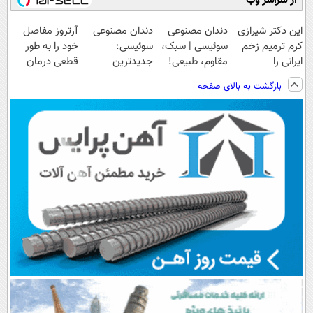
از سراسر وب
این دکتر شیرازی
دندان مصنوعی
دندان مصنوعی
آرتروز مفاصل
کرم ترمیم زخم
سوئیسی | سبک،
سوئیسی:
خود را به طور
ایرانی را
مقاوم، طبیعی!
جدیدترین
قطعی درمان
ساخت!!!
ویزیت
فناوری اروپا،
کنید!
بازگشت به بالای صفحه
رایگان+پرداخت
سبک و مقاوم |
◗پرسش‌نامه◖
اقساطی😍
پرداخت قسطی