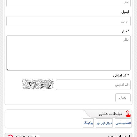
ایمیل
* نظر
* کد امنیتی
اعتبارسنجی
دیزل ژنراتور
بوکینگ