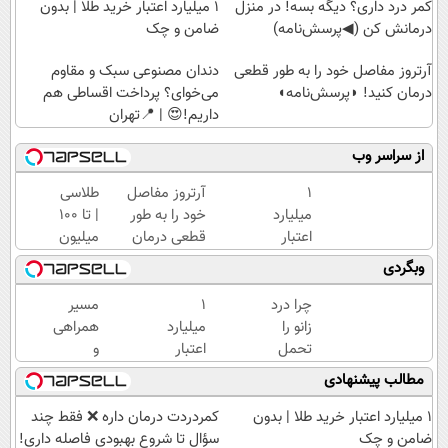
کمر درد داری؟ دیگه بسه! در منزل
۱ میلیارد اعتبار خرید طلا | بدون
درمانش کن (◀پرسش‌نامه)
ضامن و چک
آرتروز مفاصل خود را به طور قطعی
دندان مصنوعی سبک و مقاوم
درمان کنید! ◗پرسش‌نامه◖
می‌خوای؟ پرداخت اقساطی هم
داریم!😍 | 📍تهران
از سراسر وب
۱
آرتروز مفاصل
طلاسی
میلیارد
خود را به طور
| تا 100
اعتبار
قطعی درمان
میلیون
خرید
کنید!
وام
وبگردی
طلا |
◗پرسش‌نامه◖
آنی
بدون
خرید
چرا درد
۱
مسیر
ضامن
طلا💰
زانو را
میلیارد
همراهی
و چک
ثبت
تحمل
اعتبار
و
نام
می‌کنی؟
خرید
گزارش
مطالب پیشنهادی
کن!
خیلی
طلا |
عملکرد
ساده
بدون
گروه
۱ میلیارد اعتبار خرید طلا | بدون
‌کمردردت درمان داره ❌ فقط چند
درمنزل
ضامن
اسنپ
ضامن و چک
سؤال تا شروع بهبودی فاصله‌ داری!