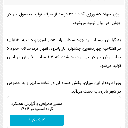
پیامک
سرگرمی
روانشناسی
فناوری
وزیر جهاد کشاورزی گفت: ۲۲ درصد از سرانه تولید محصول انار در
جهان، در ایران تولید می‌شود.
آشپزی
گوناگون
دانلود
حوادث
به گزارش ایسنا، سید جواد ساداتی‌نژاد، عصر امروز(پنجشنبه، ۱۲آبان)
محیط زیست
در افتتاحیه چهاردهمین جشنواره انار بادرود، اظهار کرد: سالانه حدود ۶
سلامت
میلیون تُن انار در جهان تولید شده که ۱.۳ میلیون تُن آن در ایران
تولید می‌شود.
فرهنگی
بین الملل
وی افزود: از این میزان، بخش عمده آن در فلات مرکزی و به خصوص
اجتماعی
در شهر بادرود به دست می‌آید.
حیات وحش
مسیر همراهی و گزارش عملکرد
گروه اسنپ در ۱۴۰۴
سیاست خارجی
کلیک کن!