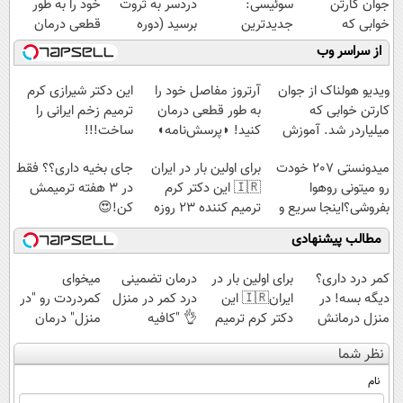
جوان کارتن
سوئیسی:
دردسر به ثروت
خود را به طور
خوابی که
جدیدترین
برسید (دوره
قطعی درمان
میلیاردر شد.
فناوری اروپا،
کاملا رایگان
کنید!
از سراسر وب
آموزش رایگان
سبک و مقاوم |
پولسازی)
◗پرسش‌نامه◖
پرداخت قسطی
ویدیو هولناک از جوان
آرتروز مفاصل خود را
این دکتر شیرازی کرم
کارتن خوابی که
به طور قطعی درمان
ترمیم زخم ایرانی را
میلیاردر شد. آموزش
کنید! ◗پرسش‌نامه◖
ساخت!!!
رایگان
میدونستی 207 خودت
برای اولین بار در ایران
جای بخیه داری؟؟ فقط
رو میتونی روهوا
🇮🇷 این دکتر کرم
در 3 هفته ترمیمش
بفروشی؟اینجا سریع و
ترمیم کننده 23 روزه
کن!😍
راحت بفروش
ساخت!
مطالب پیشنهادی
کمر درد داری؟
برای اولین بار در
درمان تضمینی
میخوای
دیگه بسه! در
ایران🇮🇷 این
درد کمر در منزل
کمردردت رو "در
منزل درمانش
دکتر کرم ترمیم
👌 "کافیه
منزل" درمان
کن
کننده 23 روزه
پرسش‌نامه رو پر
کنی؟ (◂فیلم +
نظر شما
(◀پرسش‌نامه)
ساخت!
کنی"
◂پرسش‌نامه)
نام