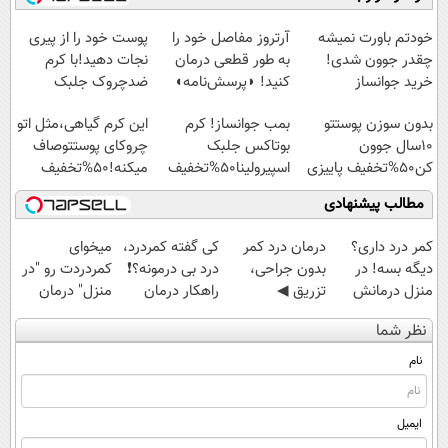
آموزش رایگان
امشب)
سبک و مقاوم |
◗پرسش‌نامه◖
پرداخت قسطی
خودتم باورت نمیشه
آرتروز مفاصل خود را
پوست خود را از پیری
چقدر جوون شدی!
به طور قطعی درمان
نجات دهید!با کرم
خرید جوانساز
کنید! ◗پرسش‌نامه◖
ضدچروک جلبک
اسپیرولینا با تخفیف
بدون سوزن پوستتو
بمب جوانساز! کرم
این کرم گیاهی،مثل اتو
ویژه
10سال جوون
بوتاکس جلبک
چروکای پوستتوصاف
کن50%تخفیف پاییزی
اسپیرولینا50%تخفیف
میکنه!50%تخفیف
مطالب پیشنهادی
کمر درد داری؟
درمان درد کمر
کی گفته کمردرد،
میخوای
دیگه بسه! در
بدون جراحی،
درد بی درمونه؟❗
کمردردت رو "در
منزل درمانش
تزریق ◀
راهکار درمان
منزل" درمان
کن
پرسش‌نامه رو پر
+پرسشنامه
کنی؟ (◂فیلم +
نظر شما
(◀پرسش‌نامه)
کن ▶
◂پرسش‌نامه)
نام
ایمیل