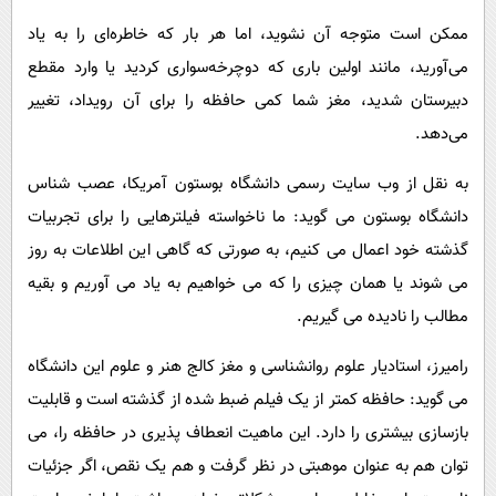
پیامک
سرگرمی
ممکن است متوجه آن نشوید، اما هر بار که خاطره‌ای را به یاد
روانشناسی
فناوری
می‌آورید، مانند اولین باری که دوچرخه‌سواری کردید یا وارد مقطع
آشپزی
گوناگون
دبیرستان شدید، مغز شما کمی حافظه را برای آن رویداد، تغییر
دانلود
می‌دهد.
حوادث
محیط زیست
به نقل از وب سایت رسمی دانشگاه بوستون آمریکا، عصب شناس
دانشگاه بوستون می گوید: ما ناخواسته فیلترهایی را برای تجربیات
سلامت
گذشته خود اعمال می کنیم، به صورتی که گاهی این اطلاعات به روز
فرهنگی
می شوند یا همان چیزی را که می خواهیم به یاد می آوریم و بقیه
بین الملل
مطالب را نادیده می گیریم.
اجتماعی
رامیرز، استادیار علوم روانشناسی و مغز کالج هنر و علوم این دانشگاه
حیات وحش
می گوید: حافظه کمتر از یک فیلم ضبط شده از گذشته است و قابلیت
سیاست خارجی
بازسازی بیشتری را دارد. این ماهیت انعطاف پذیری در حافظه را، می
توان هم به عنوان موهبتی در نظر گرفت و هم یک نقص، اگر جزئیات