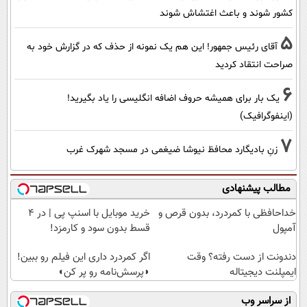
کشور شوند و باعث اغتشاش شوند
5
آقای رئیس جمهور! این هم یک نمونه از حذف که در گزارش خود به
صراحت انتقاد کردید
6
یک بار برای همیشه حروف اضافه انگلیسی را یاد بگیرید!
(اینفوگرافیک)
7
زنِ بادیگارد محافظ نیوشا ضیغمی در مسجد شهرک غرب
مطالب پیشنهادی
خداحافظی با کمردرد، بدون قرص و
خرید موبایل با اسنپ پی | در ۴
آمپول
قسط بدون سود و کارمزد!
دندونت از دست رفته؟ وقت
اگر کمردرد داری این فیلم رو ببین!
ایمپلنت دیجیتاله
◗پرسش‌نامه رو پر کن◖
از سراسر وب