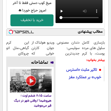
میخ کوب دستی فقط تا آخر
امروز حراج خورد!🔥
خرید با تخفیف
مطالب پیشنهادی
بازسازی کامل
دندان مصنوعی
ویدیو هولناک از
این کرم
سلول های مرده
سوئیسی:
جوان کارتن
گیاهی،مثل اتو
پوست، با کرم
جدیدترین
خوابی که
چروکای
جوانساز
فناوری اروپا،
میلیاردر شد.
پوستتوصاف
بیشتر بخوانید:
تماشاخانه
جلبک(50%
سبک و مقاوم |
آموزش رایگان
میکنه!50%تخفیف
تاثیر مثبت «استرس‌
تخفیف)
پرداخت قسطی
خوب» بر عملکرد مغز
ساعت ۸:۱۵ ششم اوت ؛
هیروشیما / وقتی شهر در دیگ
قیر می‌جوشید