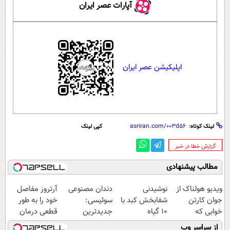
آپارات عصر ایران
اپلیکیشن عصر ایران
لینک کوتاه:
کپی لینک
‌گزارش خطا در خبر
مطالب پیشنهادی
ویدیو هولناک از
نوشیدنی
دندان مصنوعی
آرتروز مفاصل
جوان کارتن
شفابخش کبد با
سوئیسی:
خود را به طور
خوابی که
10 گیاه
جدیدترین
قطعی درمان
میلیاردر شد.
موثر(تخفیف تا
فناوری اروپا،
کنید!
از سراسر وب