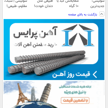
سوئیسی:
شفابخش کبد با
طبیعی مثل
سوئیسی | سبک،
جدیدترین
10 گیاه
دندان خودت!
مقاوم، طبیعی!
فناوری اروپا،
موثر(تخفیف تا
نصب آسان و
ویزیت
بازگشت به بالای صفحه
سبک و مقاوم |
امشب)
پرداخت اقساطی
رایگان+پرداخت
پرداخت قسطی
💳 📍 تهران
اقساطی😍