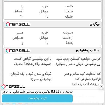
کشف
خرید
با
جدید:
موبایل
اقساط
جلبک
با
12
اسپیرولینا
اسنپ
ماهه
وبگردی
پیری را
پی | در
دندونتو
متوقف
۴
ایمپلنت
دندونت
خرید
مسیر
می
قسط
کن 🧩
از دست
موبایل
همراهی
کند50%تخفیف
بدون
بدون
رفته؟
با
و
سود و
سود
وقت
اسنپ
گزارش
مطالب پیشنهادی
کارمزد!
ایمپلنت
پی | در
عملکرد
دیجیتاله
۴
گروه
اگر نمی خواهید کبدتان چرب شود
با این نوشیدنی گیاهی کبدت
قسط
اسنپ
این نوشیدنی خوش طعم را بنوشید
همیشه پرقدرته55%تخفیف
بدون
در
اگه انتخابت کبد سالم و عمر
سود و
۱۴۰۴
فولادی شدن کبد با یک فنجان
طولانیه دمنوش کبد
کارمزد!
نوشیدنی سم زدا
امروز55%تخفیف داره
بازدید از IM LS7 لوکس ترین شاسی بلند برقی ایران در
صفحه اول
فیلم
عصر ایران۲
درباره عصرایران
تماس با ما
آرشیو
جستجو
باشگاه انقلاب
ثبت درخواست
پیوندها
نظرسنجی
آب و هوا
اوقات شرعی
سواد زندگی